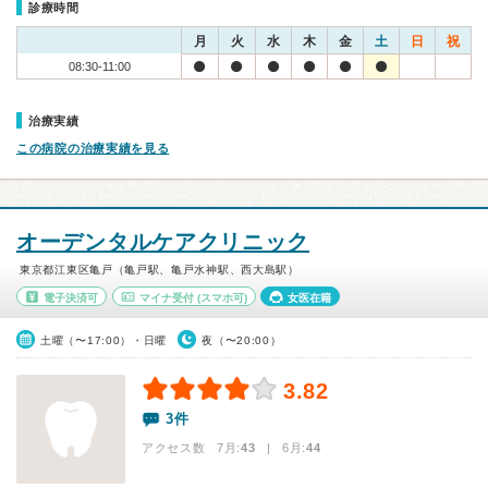
診療時間
月
火
水
木
金
土
日
祝
08:30-11:00
治療実績
この病院の治療実績を見る
オーデンタルケアクリニック
東京都江東区亀戸（亀戸駅、亀戸水神駅、西大島駅）
電子決済可
マイナ受付
(スマホ可)
女医在籍
土曜（〜17:00）・日曜
夜（〜20:00）
3.82
3件
アクセス数 7月:
43
| 6月:
44