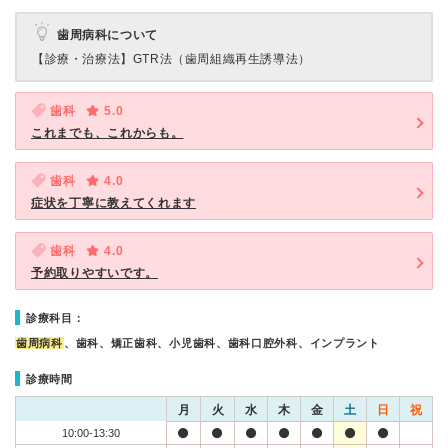
歯周病科について
【診療・治療法】
GTR法（歯周組織再生誘導法）
歯科
5.0
これまでも、これからも。
歯科
4.0
症状を丁寧に教えてくれます
歯科
4.0
予約取りやすいです。
診療科目：
歯周病科
、歯科、矯正歯科、小児歯科、歯科口腔外科、インプラント
診療時間
月
火
水
木
金
土
日
祝
10:00-13:30