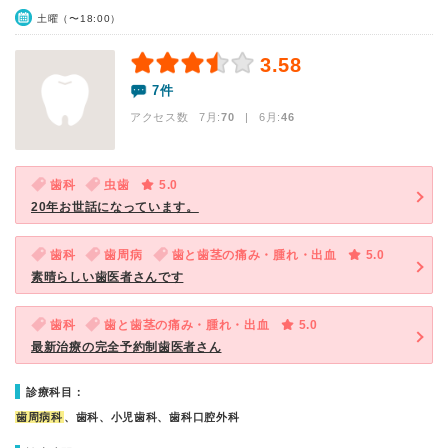
土曜（〜18:00）
3.58
7件
アクセス数 7月:
70
| 6月:
46
歯科
虫歯
5.0
20年お世話になっています。
歯科
歯周病
歯と歯茎の痛み・腫れ・出血
5.0
素晴らしい歯医者さんです
歯科
歯と歯茎の痛み・腫れ・出血
5.0
最新治療の完全予約制歯医者さん
診療科目：
歯周病科
、歯科、小児歯科、歯科口腔外科