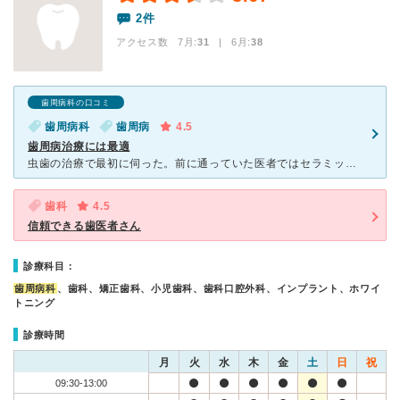
2件
アクセス数 7月:
31
| 6月:
38
歯周病科の口コミ
歯周病科
歯周病
4.5
歯周病治療には最適
虫歯の治療で最初に伺った。前に通っていた医者ではセラミックの自費治療を勧められたが、保険対応で対応できるコンポジットレジンで対応頂けるとのことでお願いした。今は定期的に通っているが、歯周病のチェックや
歯科
4.5
信頼できる歯医者さん
診療科目：
歯周病科
、歯科、矯正歯科、小児歯科、歯科口腔外科、インプラント、ホワイ
トニング
診療時間
月
火
水
木
金
土
日
祝
09:30-13:00