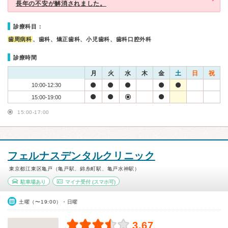
長年の不安が解消されました。
診療科目：
歯周病科
、歯科、矯正歯科、小児歯科、歯科口腔外科
診療時間
月
火
水
木
金
土
日
祝
10:00-12:30
15:00-19:00
15:00-17:00
フェルナスデンタルクリニック
東京都江東区亀戸（亀戸駅、錦糸町駅、亀戸水神駅）
駐車場あり
マイナ受付
(スマホ可)
土曜（〜19:00）・日曜
3.67