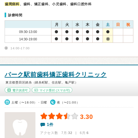
歯周病科
、歯科、矯正歯科、小児歯科、歯科口腔外科
診療時間
月
火
水
木
金
土
日
祝
09:30-13:00
14:30-19:00
14:00-17:00
パーク駅前歯科矯正歯科クリニック
東京都墨田区錦糸（錦糸町駅、住吉駅、亀戸駅）
電子決済可
マイナ受付
(スマホ可)
土曜（〜18:00）・日曜
夜（〜21:00）
3.30
1件
アクセス数 7月:
32
| 6月:
6