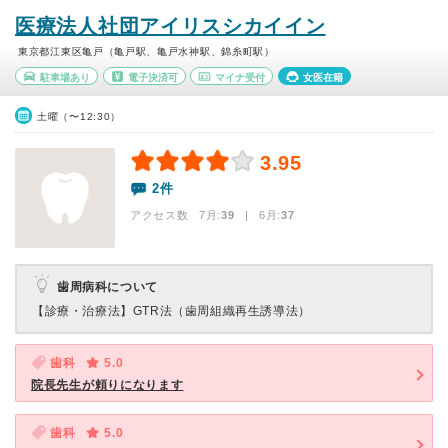
医療法人社団アイリスシカイイン
東京都江東区亀戸（亀戸駅、亀戸水神駅、錦糸町駅）
駐車場あり
電子決済可
マイナ受付
女医在籍
土曜（〜12:30）
3.95
2件
アクセス数 7月:
39
| 6月:
37
歯周病科について
【診療・治療法】
GTR法（歯周組織再生誘導法）
歯科
5.0
院長先生が頼りになります
歯科
5.0