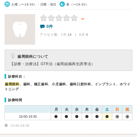
土曜（〜19:30）・日曜・祝日
夜（〜19:30）
－
0件
アクセス数 7月:
16
| 6月:
4
歯周病科について
【診療・治療法】
GTR法（歯周組織再生誘導法）
診療科目：
歯周病科
、歯科、矯正歯科、小児歯科、歯科口腔外科、インプラント、ホワイ
トニング
診療時間
月
火
水
木
金
土
日
祝
10:00-19:30
10:00-18:30