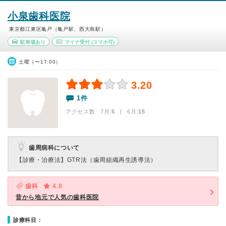
小泉歯科医院
東京都江東区亀戸（亀戸駅、西大島駅）
駐車場あり
マイナ受付
(スマホ可)
土曜（〜17:00）
3.20
1件
アクセス数 7月:
5
| 6月:
15
歯周病科について
【診療・治療法】
GTR法（歯周組織再生誘導法）
歯科
4.0
昔から地元で人気の歯科医院
診療科目：