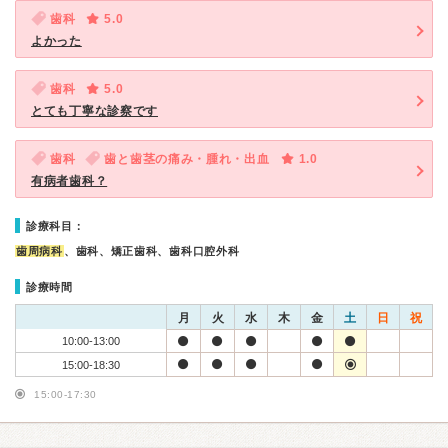
歯科
5.0
よかった
歯科
5.0
とても丁寧な診察です
歯科
歯と歯茎の痛み・腫れ・出血
1.0
有病者歯科？
診療科目：
歯周病科
、歯科、矯正歯科、歯科口腔外科
診療時間
月
火
水
木
金
土
日
祝
10:00-13:00
15:00-18:30
15:00-17:30