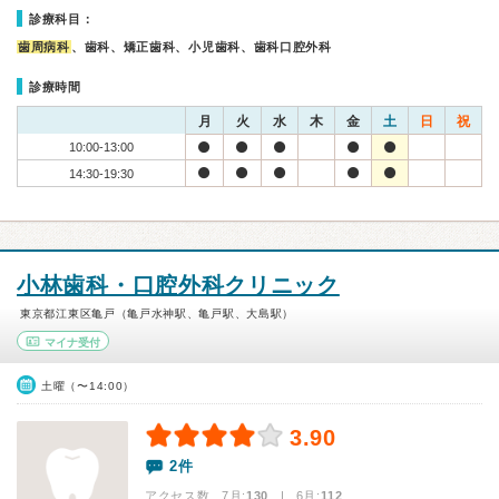
診療科目：
歯周病科
、歯科、矯正歯科、小児歯科、歯科口腔外科
診療時間
月
火
水
木
金
土
日
祝
10:00-13:00
14:30-19:30
小林歯科・口腔外科クリニック
東京都江東区亀戸（亀戸水神駅、亀戸駅、大島駅）
マイナ受付
土曜（〜14:00）
3.90
2件
アクセス数 7月:
130
| 6月:
112