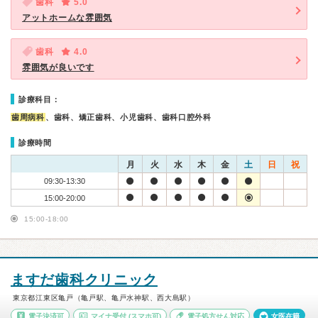
歯科
5.0
アットホームな雰囲気
歯科
4.0
雰囲気が良いです
診療科目：
歯周病科
、歯科、矯正歯科、小児歯科、歯科口腔外科
診療時間
月
火
水
木
金
土
日
祝
09:30-13:30
15:00-20:00
15:00-18:00
ますだ歯科クリニック
東京都江東区亀戸（亀戸駅、亀戸水神駅、西大島駅）
電子決済可
マイナ受付
(スマホ可)
電子処方せん対応
女医在籍