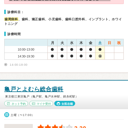
診療科目：
歯周病科
、歯科、矯正歯科、小児歯科、歯科口腔外科、インプラント、ホワイ
トニング
診療時間
月
火
水
木
金
土
日
祝
10:00-13:00
14:30-19:30
14:00-18:00
亀戸とよむら総合歯科
東京都江東区亀戸（亀戸駅、亀戸水神駅、錦糸町駅）
ネット予約
マイナ受付
女医在籍
土曜（〜17:00）