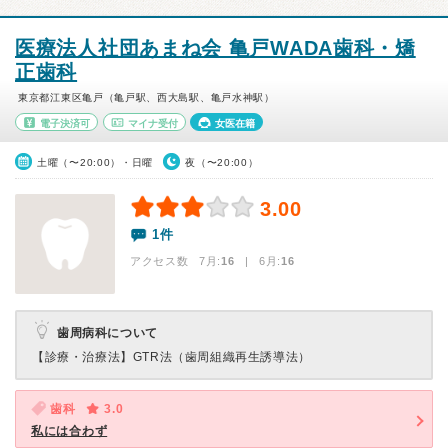
医療法人社団あまね会 亀戸WADA歯科・矯
正歯科
東京都江東区亀戸（亀戸駅、西大島駅、亀戸水神駅）
電子決済可
マイナ受付
女医在籍
土曜（〜20:00）・日曜
夜（〜20:00）
3.00
1件
アクセス数 7月:
16
| 6月:
16
歯周病科について
【診療・治療法】
GTR法（歯周組織再生誘導法）
歯科
3.0
私には合わず