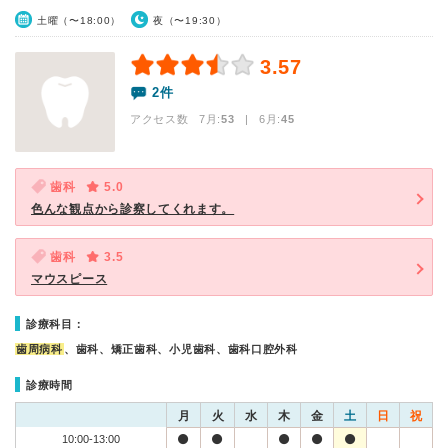
土曜（〜18:00）
夜（〜19:30）
3.57
2件
アクセス数 7月:
53
| 6月:
45
歯科
5.0
色んな観点から診察してくれます。
歯科
3.5
マウスピース
診療科目：
歯周病科
、歯科、矯正歯科、小児歯科、歯科口腔外科
診療時間
月
火
水
木
金
土
日
祝
10:00-13:00