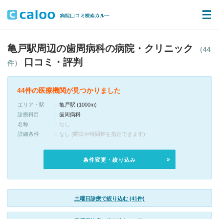
亀戸駅周辺の歯周病科の病院・クリニック
（44
口コミ・評判
件）
44件の医療機関が見つかりました
エリア・駅
亀戸駅 (1000m)
診療科目
歯周病科
名称
なし
詳細条件
なし (曜日や時間帯を指定できます)
条件変更・絞り込み
土曜日診療で絞り込む (41件)