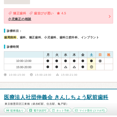
矯正歯科
歯並びが悪い
4.5
小児矯正の相談
診療科目：
歯周病科
、歯科、矯正歯科、小児歯科、歯科口腔外科、インプラント
診療時間
月
火
水
木
金
土
日
祝
10:00-13:00
15:00-20:00
10:00-15:00
15:00-18:00
15:00-21:00
医療法人社団伸義会 きんしちょう駅前歯科
東京都墨田区江東橋（錦糸町駅、住吉駅、亀戸駅）
駐車場あり
電子決済可
ネット予約
マイナ受付
(スマホ可)