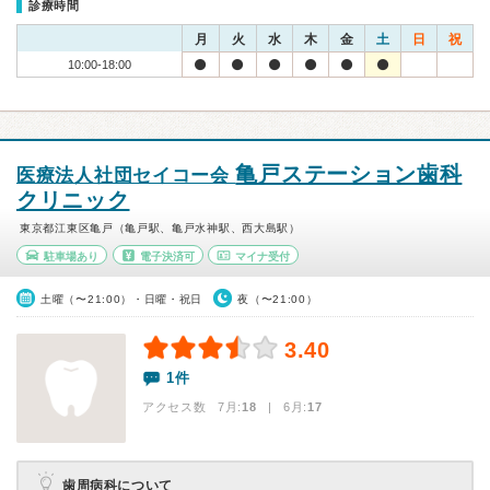
診療時間
月
火
水
木
金
土
日
祝
10:00-18:00
亀戸ステーション歯科
医療法人社団セイコー会
クリニック
東京都江東区亀戸（亀戸駅、亀戸水神駅、西大島駅）
駐車場あり
電子決済可
マイナ受付
土曜（〜21:00）・日曜・祝日
夜（〜21:00）
3.40
1件
アクセス数 7月:
18
| 6月:
17
歯周病科について