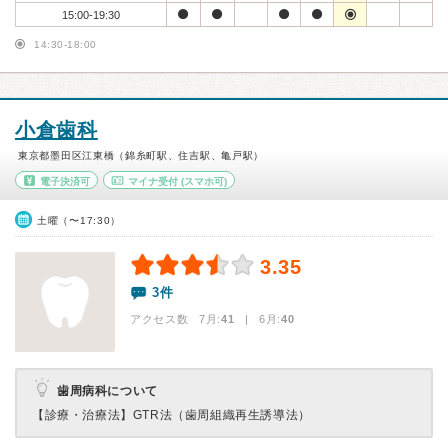
15:00-19:30
14:30-18:00
小倉歯科
東京都墨田区江東橋（錦糸町駅、住吉駅、亀戸駅）
電子決済可
マイナ受付
(スマホ可)
土曜（〜17:30）
3.35
3件
アクセス数 7月:
41
| 6月:
40
歯周病科について
【診療・治療法】
GTR法（歯周組織再生誘導法）