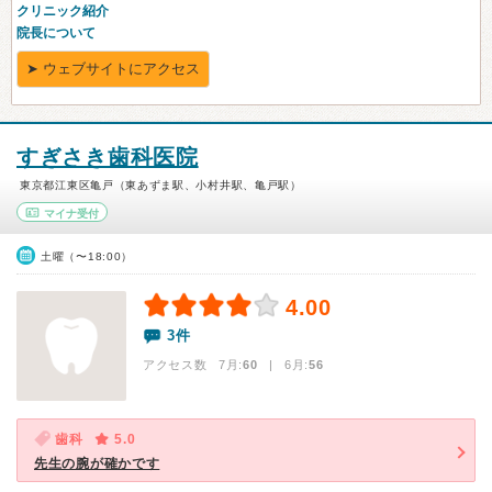
すぎさき歯科医院
東京都江東区亀戸（東あずま駅、小村井駅、亀戸駅）
マイナ受付
土曜（〜18:00）
4.00
3件
アクセス数 7月:
60
| 6月:
56
歯科
5.0
先生の腕が確かです