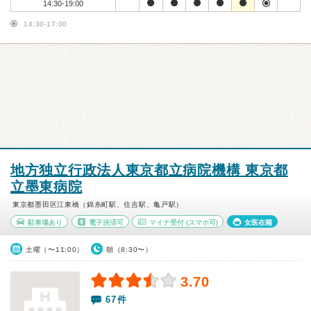
14:30-19:00
14:30-17:00
地方独立行政法人東京都立病院機構 東京都
立墨東病院
東京都墨田区江東橋（錦糸町駅、住吉駅、亀戸駅）
駐車場あり
電子決済可
マイナ受付
(スマホ可)
女医在籍
土曜（〜11:00）
朝（8:30〜）
3.70
67件