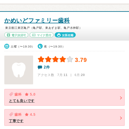
かめいどファミリー歯科
東京都江東区亀戸（亀戸駅、東あずま駅、亀戸水神駅）
電子決済可
マイナ受付
女医在籍
土曜（〜19:30）
夜（〜19:30）
3.79
2件
アクセス数 7月:
11
| 6月:
20
歯科
5.0
とても良いです
歯科
4.5
丁寧です