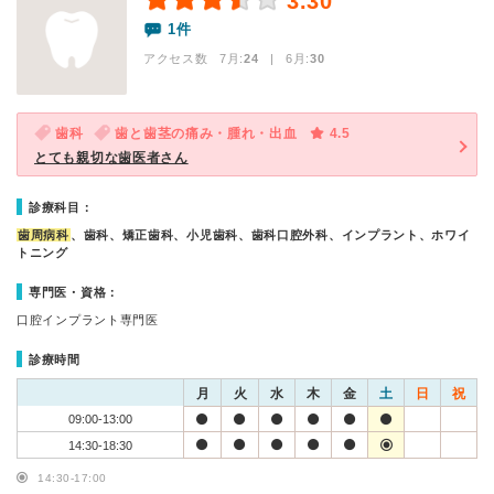
3.30
1件
アクセス数 7月:
24
| 6月:
30
歯科
歯と歯茎の痛み・腫れ・出血
4.5
とても親切な歯医者さん
診療科目：
歯周病科
、歯科、矯正歯科、小児歯科、歯科口腔外科、インプラント、ホワイ
トニング
専門医・資格：
口腔インプラント専門医
診療時間
月
火
水
木
金
土
日
祝
09:00-13:00
14:30-18:30
14:30-17:00