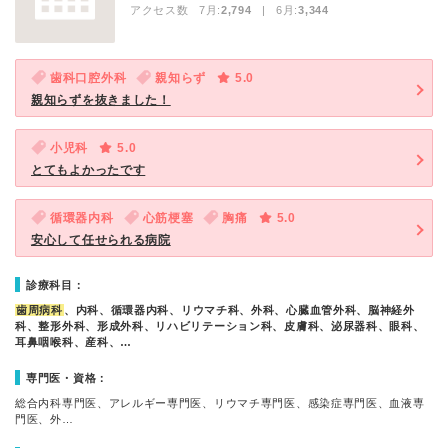
アクセス数 7月:
2,794
| 6月:
3,344
歯科口腔外科
親知らず
5.0
親知らずを抜きました！
小児科
5.0
とてもよかったです
循環器内科
心筋梗塞
胸痛
5.0
安心して任せられる病院
診療科目：
歯周病科
、内科、循環器内科、リウマチ科、外科、心臓血管外科、脳神経外
科、整形外科、形成外科、リハビリテーション科、皮膚科、泌尿器科、眼科、
耳鼻咽喉科、産科、…
専門医・資格：
総合内科専門医、アレルギー専門医、リウマチ専門医、感染症専門医、血液専
門医、外…