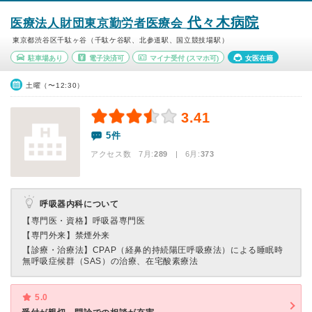
代々木病院
医療法人財団東京勤労者医療会
東京都渋谷区千駄ヶ谷（千駄ケ谷駅、北参道駅、国立競技場駅）
駐車場あり
電子決済可
マイナ受付
(スマホ可)
女医在籍
土曜（〜12:30）
3.41
5件
アクセス数 7月:
289
| 6月:
373
呼吸器内科について
【専門医・資格】
呼吸器専門医
【専門外来】
禁煙外来
【診療・治療法】
CPAP（経鼻的持続陽圧呼吸療法）による睡眠時
無呼吸症候群（SAS）の治療、在宅酸素療法
5.0