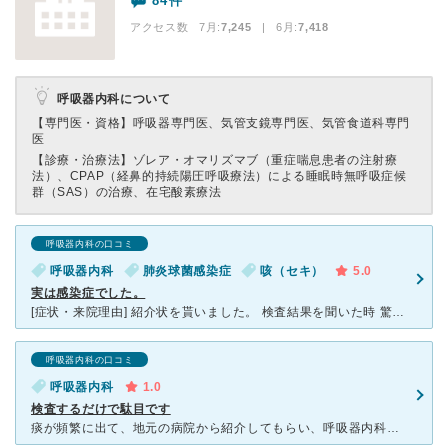
84件
アクセス数 7月:
7,245
| 6月:
7,418
呼吸器内科について
【専門医・資格】
呼吸器専門医、気管支鏡専門医、気管食道科専門
医
【診療・治療法】
ゾレア・オマリズマブ（重症喘息患者の注射療
法）、CPAP（経鼻的持続陽圧呼吸療法）による睡眠時無呼吸症候
群（SAS）の治療、在宅酸素療法
呼吸器内科の口コミ
呼吸器内科
肺炎球菌感染症
咳（セキ）
5.0
実は感染症でした。
[症状・来院理由] 紹介状を貰いました。 検査結果を聞いた時 驚くほどに自覚症状はなかったので 余計に驚きました。 [医師の診断・治療法] CTの結果、悪性腫瘍のような白い物体と モ
呼吸器内科の口コミ
呼吸器内科
1.0
検査するだけで駄目です
痰が頻繁に出て、地元の病院から紹介してもらい、呼吸器内科に通いました。レントゲン、ＣＴを撮るだけで、異常はないの一点張り。痰が出る事実とその原因を探ることはなく、原因不明で迷宮入り。自分の方から「ブロ