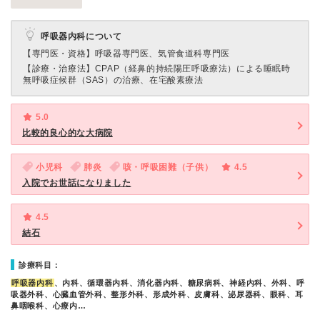
呼吸器内科について
【専門医・資格】
呼吸器専門医、気管食道科専門医
【診療・治療法】
CPAP（経鼻的持続陽圧呼吸療法）による睡眠時
無呼吸症候群（SAS）の治療、在宅酸素療法
5.0
比較的良心的な大病院
小児科
肺炎
咳・呼吸困難（子供）
4.5
入院でお世話になりました
4.5
結石
診療科目：
呼吸器内科
、内科、循環器内科、消化器内科、糖尿病科、神経内科、外科、呼
吸器外科、心臓血管外科、整形外科、形成外科、皮膚科、泌尿器科、眼科、耳
鼻咽喉科、心療内…