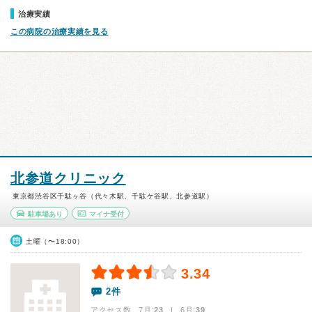
治療実績
この病院の治療実績を見る
北参道クリニック
東京都渋谷区千駄ヶ谷（代々木駅、千駄ケ谷駅、北参道駅）
駐車場あり
マイナ受付
土曜（〜18:00）
3.34
2件
アクセス数 7月:
23
| 6月:
39