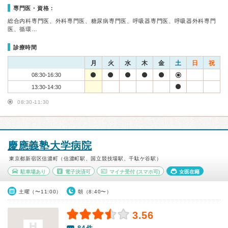
専門医・資格：
総合内科専門医、外科専門医、糖尿病専門医、呼吸器専門医、呼吸器外科専門
医、循環…
診療時間
月
火
水
木
金
土
日
祝
08:30-16:30
13:30-14:30
08:30-11:30
慶應義塾大学病院
東京都新宿区信濃町（信濃町駅、国立競技場駅、千駄ケ谷駅）
駐車場あり
電子決済可
マイナ受付
(スマホ可)
女医在籍
土曜（〜11:00）
朝（8:40〜）
3.56