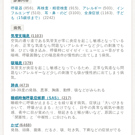
診療内容
呼吸器
(856)、
再検査・精密検査
(915)、
アレルギー
(503)、
イン
フルエンザ
(510)、
耳・鼻・のど
(3100)、
全身症状
(1163)、
子ど
も（15歳頃まで）
(2242)
病気
気管支喘息
(1103)
空気の通り道である気管支が常に炎症を起こし敏感となっている
ため、正常な気道なら問題ないアレルギーなど少しの刺激でも
痰、ひどい咳き込み、呼吸時にゼイゼイ・ヒューヒュー音がする
喘鳴、呼吸困難などの喘息発作が慢性的に出てしまう病気。
咳喘息
(379)
気管支が炎症を起こし敏感となっているため、正常な気道なら問
題ないアレルギーなど少しの刺激でも咳が慢性的に出てしまう病
気。
肺炎
(473)
38-39度の発熱、悪寒、胸痛、動悸、咳などがみられる
睡眠時無呼吸症候群（SAS）
(217)
睡眠中に呼吸が止まることを繰り返す病気。症状は「大いびきを
かいて、呼吸が止まる」だけでなく、日中の異常な眠気や倦怠
感、夜中に目が覚めたり、朝起きると喉が痛いなど。原因により
「閉塞性」と「中枢性」に分けられる。
かぜ
(6468)
発熱、頭痛、腹痛、だるさ、咳、吐き気、下痢などの症状がでる