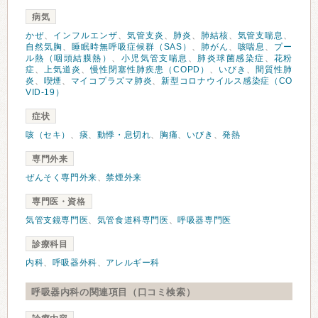
病気
かぜ
、
インフルエンザ
、
気管支炎
、
肺炎
、
肺結核
、
気管支喘息
、
自然気胸
、
睡眠時無呼吸症候群（SAS）
、
肺がん
、
咳喘息
、
プー
ル熱（咽頭結膜熱）
、
小児気管支喘息
、
肺炎球菌感染症
、
花粉
症
、
上気道炎
、
慢性閉塞性肺疾患（COPD）
、
いびき
、
間質性肺
炎
、
喫煙
、
マイコプラズマ肺炎
、
新型コロナウイルス感染症（CO
VID-19）
症状
咳（セキ）
、
痰
、
動悸・息切れ
、
胸痛
、
いびき
、
発熱
専門外来
ぜんそく専門外来
、
禁煙外来
専門医・資格
気管支鏡専門医
、
気管食道科専門医
、
呼吸器専門医
診療科目
内科
、
呼吸器外科
、
アレルギー科
呼吸器内科の関連項目（口コミ検索）