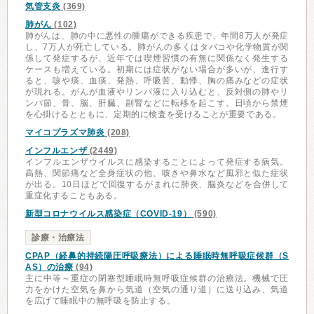
気管支炎
(369)
肺がん
(102)
肺がんは、肺の中に悪性の腫瘍ができる疾患で、年間8万人が発症
し、7万人が死亡している。肺がんの多くはタバコや化学物質が関
係して発症するが、近年では喫煙習慣の有無に関係なく発生する
ケースも増えている。初期には症状がない場合が多いが、進行す
ると、咳や痰、血痰、発熱、呼吸苦、動悸、胸の痛みなどの症状
が現れる。がんが血液やリンパ液に入り込むと、反対側の肺やリ
ンパ節、骨、脳、肝臓、副腎などに転移を起こす。日頃から禁煙
を心掛けるとともに、定期的に検査を受けることが重要である。
マイコプラズマ肺炎
(208)
インフルエンザ
(2449)
インフルエンザウイルスに感染することによって発症する病気。
高熱、関節痛など全身症状の他、咳きや鼻水など風邪と似た症状
が出る。10日ほどで回復するがまれに肺炎、脳炎などを合併して
重症化することもある。
新型コロナウイルス感染症（COVID-19）
(590)
診療・治療法
CPAP（経鼻的持続陽圧呼吸療法）による睡眠時無呼吸症候群（S
AS）の治療
(94)
主に中等～重症の閉塞型睡眠時無呼吸症候群の治療法。機械で圧
力をかけた空気を鼻から気道（空気の通り道）に送り込み、気道
を広げて睡眠中の無呼吸を防止する。