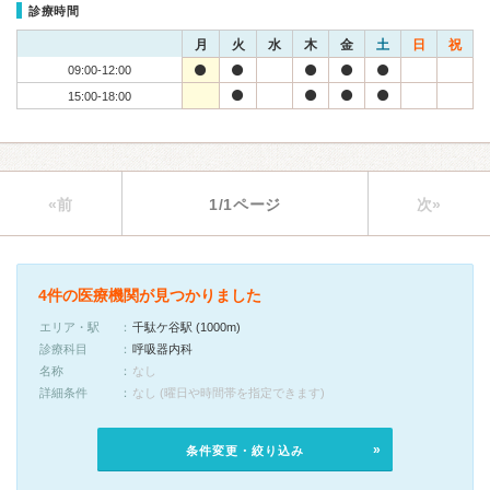
診療時間
月
火
水
木
金
土
日
祝
09:00-12:00
15:00-18:00
«前
1/1ページ
次»
4件の医療機関が見つかりました
エリア・駅
千駄ケ谷駅 (1000m)
診療科目
呼吸器内科
名称
なし
詳細条件
なし (曜日や時間帯を指定できます)
条件変更・絞り込み