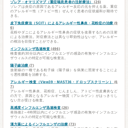
ゾレア・オマリズマブ（重症喘息患者の注射療法）
(26)
ゾレアは炎症の原因であるアレルギー反応の元を抑える薬。重症
のアレルギー性（アトピー性）ぜんそく患者の症状緩和が期待で
きる。
皮下免疫療法（SCIT）によるアレルギー性鼻炎・花粉症の治療
(9
6)
花粉やダニによるアレルギー性鼻炎の症状を改善するための注射
による治療法。対症療法とは異なり即効性はないが、アレルギー
の根治を目指すことができる。
インフルエンザ迅速検査
(496)
検査後約30分以内にインフルエンザの感染の有無やインフルエン
ザウィルスの特定が可能な検査法。
陽子線治療
(7)
放射線の一種である粒子線（陽子線）を病巣に照射することによ
り悪性腫瘍を治療する。
アレルギー検査（View39・MAST36・ドロップスクリーン）
(6
7)
アレルギー性鼻炎、花粉症、じんましん、アトピー性皮膚炎など
の方で、原因となるアレルギー物質（アレルゲン）がはっきりし
ない方が受ける検査。
高感度インフルエンザ迅速検査
(26)
発熱後2～4時間以内にインフルエンザ感染の有無やインフルエン
ザウィルスの特定が可能な検査法。
漢方薬によるインフルエンザの治療
(73)