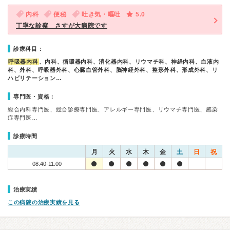
内科
便秘
吐き気・嘔吐
5.0
丁寧な診察 さすが大病院です
診療科目：
呼吸器内科
、内科、循環器内科、消化器内科、リウマチ科、神経内科、血液内
科、外科、呼吸器外科、心臓血管外科、脳神経外科、整形外科、形成外科、リ
ハビリテーション…
専門医・資格：
総合内科専門医、総合診療専門医、アレルギー専門医、リウマチ専門医、感染
症専門医…
診療時間
月
火
水
木
金
土
日
祝
08:40-11:00
治療実績
この病院の治療実績を見る