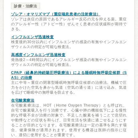
診療・治療法
ゾレア・オマリズマブ（重症喘息患者の注射療法）
ゾレアは炎症の原因であるアレルギー反応の元を抑える薬。重症
のアレルギー性（アトピー性）ぜんそく患者の症状緩和が期待で
きる。
インフルエンザ迅速検査
検査後約30分以内にインフルエンザの感染の有無やインフルエン
ザウィルスの特定が可能な検査法。
高感度インフルエンザ迅速検査
発熱後2～4時間以内にインフルエンザ感染の有無やインフルエン
ザウィルスの特定が可能な検査法。
CPAP（経鼻的持続陽圧呼吸療法）による睡眠時無呼吸症候群（S
AS）の治療
主に中等～重症の閉塞型睡眠時無呼吸症候群の治療法。機械で圧
力をかけた空気を鼻から気道（空気の通り道）に送り込み、気道
を広げて睡眠中の無呼吸を防止する。
在宅酸素療法
在宅酸素療法は、HOT（Home Oxygen Therapy）とも呼ばれ、
自宅で酸素吸入を行う治療です。心臓や肺の機能低下による慢性
的な呼吸不全が治療の対象で、不足した酸素を補うことで息切れ
や動悸などの症状を和らげ、日常生活を快適に過ごせるようにす
ることが目的となります。在宅酸素療法は一定の基準を満たす場
合、健康保険が適用されます。使用する機器は医師の指示に従
い、適切に使用することが重要です。