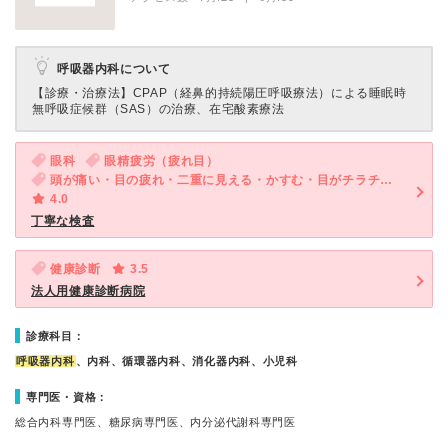
呼吸器内科について
【診療・治療法】
CPAP（経鼻的持続陽圧呼吸療法）による睡眠時
無呼吸症候群（SAS）の治療、在宅酸素療法
眼科
眼精疲労（疲れ目）
頭が痛い・目の疲れ・二重に見える・かすむ・目がチラチラする
4.0
丁寧な検査
健康診断
3.5
法人用健康診断病院
診療科目：
呼吸器内科
、内科、循環器内科、消化器内科、小児科
専門医・資格：
総合内科専門医、糖尿病専門医、内分泌代謝科専門医