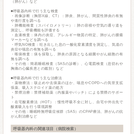
（肺がん）など
■呼吸器内科で行う主な検査
・画像診断（胸部X線、CT）：肺炎、肺がん、間質性肺炎の有無
や進行度を調べる
・肺機能検査（スパイロメトリー）：肺の容積や空気の通り道を
測定し、呼吸機能を評価する
・血液検査：体内の炎症、アレルギー物質の特定、肺がんの腫瘍
マーカーなどを調べる
・呼気NO検査：吐き出した息の一酸化窒素濃度を測定し、気道の
炎症や喘息の有無を調べる
・喀痰検査：痰を採取し、肺炎の原因となる細菌やがん細胞の有
無を調べる
・その他：簡易睡眠検査（SASの診断）、心電図検査（息切れや
胸痛の心臓疾患との鑑別）など
■呼吸器内科で行う主な治療法
・薬物療法：咳止めや去痰薬のほか、喘息やCOPDへの気管支拡
張薬、吸入ステロイド薬の処方
・禁煙治療：禁煙補助薬（内服薬やパッチ）による禁煙のサポー
ト
・在宅酸素療法（HOT）：慢性呼吸不全に対し、自宅や外出先で
酸素吸入を行う環境調整
・その他：睡眠時無呼吸症候群（SAS）のCPAP療法、肺がんの抗
がん剤治療など
呼吸器内科の関連項目（病院検索）