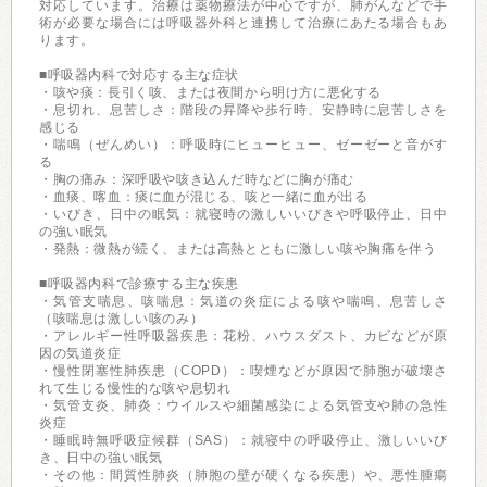
対応しています。治療は薬物療法が中心ですが、肺がんなどで手
術が必要な場合には呼吸器外科と連携して治療にあたる場合もあ
ります。
■呼吸器内科で対応する主な症状
・咳や痰：長引く咳、または夜間から明け方に悪化する
・息切れ、息苦しさ：階段の昇降や歩行時、安静時に息苦しさを
感じる
・喘鳴（ぜんめい）：呼吸時にヒューヒュー、ゼーゼーと音がす
る
・胸の痛み：深呼吸や咳き込んだ時などに胸が痛む
・血痰、喀血：痰に血が混じる、咳と一緒に血が出る
・いびき、日中の眠気：就寝時の激しいいびきや呼吸停止、日中
の強い眠気
・発熱：微熱が続く、または高熱とともに激しい咳や胸痛を伴う
■呼吸器内科で診療する主な疾患
・気管支喘息、咳喘息：気道の炎症による咳や喘鳴、息苦しさ
（咳喘息は激しい咳のみ）
・アレルギー性呼吸器疾患：花粉、ハウスダスト、カビなどが原
因の気道炎症
・慢性閉塞性肺疾患（COPD）：喫煙などが原因で肺胞が破壊さ
れて生じる慢性的な咳や息切れ
・気管支炎、肺炎：ウイルスや細菌感染による気管支や肺の急性
炎症
・睡眠時無呼吸症候群（SAS）：就寝中の呼吸停止、激しいいび
き、日中の強い眠気
・その他：間質性肺炎（肺胞の壁が硬くなる疾患）や、悪性腫瘍