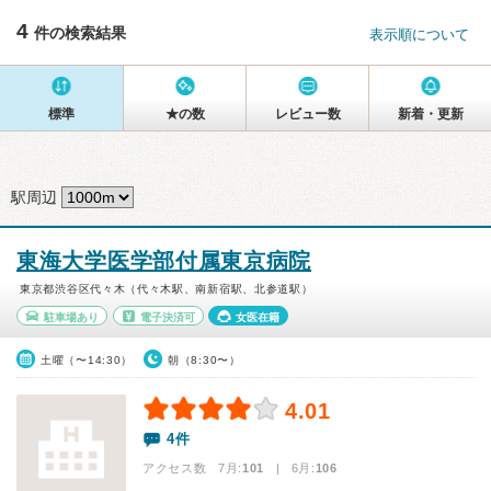
4
件の検索結果
表示順について
標準
★の数
レビュー数
新着・更新
駅周辺
東海大学医学部付属東京病院
東京都渋谷区代々木（代々木駅、南新宿駅、北参道駅）
駐車場あり
電子決済可
女医在籍
土曜（〜14:30）
朝（8:30〜）
4.01
4件
アクセス数 7月:
101
| 6月:
106