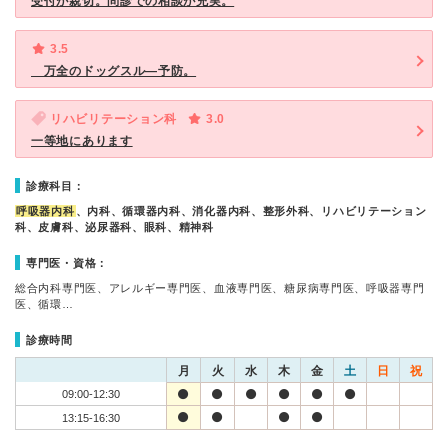
受付が親切。問診での相談が充実。
3.5
万全のドッグスル―予防。
リハビリテーション科
3.0
一等地にあります
診療科目：
呼吸器内科
、内科、循環器内科、消化器内科、整形外科、リハビリテーション
科、皮膚科、泌尿器科、眼科、精神科
専門医・資格：
総合内科専門医、アレルギー専門医、血液専門医、糖尿病専門医、呼吸器専門
医、循環…
診療時間
月
火
水
木
金
土
日
祝
09:00-12:30
13:15-16:30