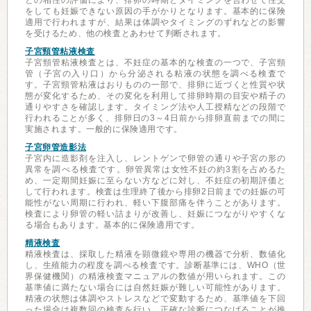
との相性の評価により、排卵の時期とタイミングを合わせて性交
をしても妊娠できない原因の手がかりとなります。基本的に保険
適用で行われますが、結果は体調やタイミングのずれなどの影響
を受けるため、他の検査とあわせて判断されます。
子宮頸管粘液検査
子宮頸管粘液検査とは、不妊症の基本的な検査の一つで、子宮頸
管（子宮の入り口）から分泌される粘液の状態を調べる検査で
す。子宮頸管粘液はおりものの一部で、排卵に近づくと性質や状
態が変化するため、その変化を利用して排卵時期の目安や精子の
通りやすさを確認します。タイミング法や人工授精などの段階で
行われることが多く、排卵日の3～4日前から排卵直前までの間に
実施されます。一般的に保険適用です。
子宮卵管造影法
子宮内に造影剤を注入し、レントゲンで卵管の通りや子宮の形の
異常を調べる検査です。卵管異常は女性不妊の約3割を占めるた
め、一定期間妊娠に至らない方などに対し、不妊症の初期評価と
して行われます。検査は生理終了後から排卵2日前までの妊娠の可
能性がない周期に行われ、軽い下腹部痛を伴うことがあります。
検査により卵管の軽い詰まりが改善し、妊娠につながりやすくな
る場合もあります。基本的に保険適用です。
精液検査
精液検査は、採取した精液を顕微鏡や専用の機器で分析、数値化
し、生殖能力の程度を調べる検査です。診断基準には、WHO（世
界保健機関）の精液検査マニュアルの数値が用いられます。この
基準値に満たない場合には自然妊娠が難しい可能性があります。
精液の状態は体調やストレスなどで変動するため、基準値を下回
った場合は複数回の検査を行い、正確な診断につなげることが推