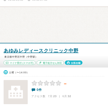
あゆみレディースクリニック中野
東京都中野区中野（中野駅）
マイナ受付
(スマホ可)
電子処方せん対応
女医在籍
土曜（〜14:00）
－
0件
アクセス数 7月:
23
| 6月:
32