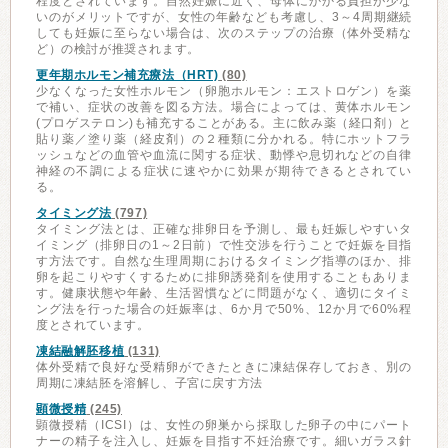
程度とされています。自然妊娠に近く、母体にかかる負担が少な
いのがメリットですが、女性の年齢なども考慮し、3～4周期継続
しても妊娠に至らない場合は、次のステップの治療（体外受精な
ど）の検討が推奨されます。
更年期ホルモン補充療法（HRT)
(80)
少なくなった女性ホルモン（卵胞ホルモン：エストロゲン）を薬
で補い、症状の改善を図る方法。場合によっては、黄体ホルモン
(プロゲステロン)も補充することがある。主に飲み薬（経口剤）と
貼り薬／塗り薬（経皮剤）の２種類に分かれる。特にホットフラ
ッシュなどの血管や血流に関する症状、動悸や息切れなどの自律
神経の不調による症状に速やかに効果が期待できるとされてい
る。
タイミング法
(797)
タイミング法とは、正確な排卵日を予測し、最も妊娠しやすいタ
イミング（排卵日の1～2日前）で性交渉を行うことで妊娠を目指
す方法です。自然な生理周期におけるタイミング指導のほか、排
卵を起こりやすくするために排卵誘発剤を使用することもありま
す。健康状態や年齢、生活習慣などに問題がなく、適切にタイミ
ング法を行った場合の妊娠率は、6か月で50%、12か月で60%程
度とされています。
凍結融解胚移植
(131)
体外受精で良好な受精卵ができたときに凍結保存しておき、別の
周期に凍結胚を溶解し、子宮に戻す方法
顕微授精
(245)
顕微授精（ICSI）は、女性の卵巣から採取した卵子の中にパート
ナーの精子を注入し、妊娠を目指す不妊治療です。細いガラス針