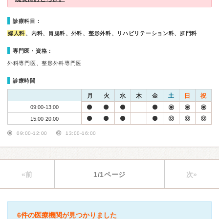
診療科目：
婦人科
、内科、胃腸科、外科、整形外科、リハビリテーション科、肛門科
専門医・資格：
外科専門医、整形外科専門医
診療時間
月
火
水
木
金
土
日
祝
09:00-13:00
15:00-20:00
09:00-12:00
13:00-16:00
«前
1/1ページ
次»
6件の医療機関が見つかりました