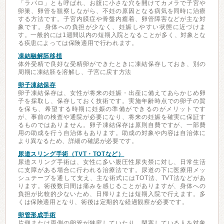
「ラパロ」とも呼ばれ、お腹に小さな穴を開けてカメラで子宮や
卵巣、卵管を観察しながら、不妊の原因となる病気を同時に治療
する方法です。子宮内膜症や骨盤内癒着、卵管障害などが主な対
象です。身体への負担が少なく、妊娠しやすい状態に近づけま
す。一般的には1週間以内の短期入院となることが多く、対象とな
る疾患によっては保険適用で行われます。
凍結融解胚移植
体外受精で良好な受精卵ができたときに凍結保存しておき、別の
周期に凍結胚を溶解し、子宮に戻す方法
卵子凍結保存
卵子凍結保存は、女性が将来の妊娠・出産に備えてあらかじめ卵
子を採取し、保存しておく技術です。実施年齢時点での卵子の質
を保ち、希望する時期に妊娠の準備ができるのがメリットです
が、事前の検査や通院が必要になり、将来の妊娠を確実に保証す
るものではありません。卵子凍結保存は原則自費ですが、一部費
用の助成を行う自治体もあります。助成の対象や内容は自治体に
より異なるため、詳細の確認が必要です。
尿道スリング手術（TVT・TOTなど）
尿道スリング手術は、女性に多い腹圧性尿失禁に対し、日常生活
に支障がある場合に行われる治療法です。尿道の下に医療用メッ
シュテープを通して支え、主な術式にはTOT法、TVT法などがあ
ります。術後数日間は痛みを感じることがありますが、身体への
負担が比較的少ないため、日帰りまたは短期入院で行えます。多
くは保険適用となり、術後は定期的な経過観察が必要です。
卵管形成手術
片側または両側の卵管が狭窄していたり、閉塞している人を対象