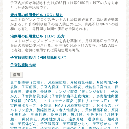
子宮内妊娠が確認された妊娠63日（妊娠9週0日）以下の方を対象
とした妊娠中絶法です。
避妊用の低用量ピル（OC）処方
エストロゲンとプロゲスチンを含む経口避妊薬で、高い避妊効果
がある。排卵抑制や精子の侵入防止のほか、月経不順やPMSの緩
和にも有効。毎日同じ時間の服用が推奨される。
治療用の低用量ピル（LEP）処方
エストロゲンとプロゲスチンを含む薬剤で、月経困難症や子宮内
膜症の治療に使用される。生理痛や月経不順の改善、PMSの緩和
に有効。適切に服用すれば長期使用も可能。
子宮頸部切除術（円錐切除術など）
子宮筋腫摘出術
病気
更年期障害（女性）
、
月経困難症
、
月経前緊張症
、
月経周期が不
規則
、
子宮筋腫
、
子宮内膜症
、
子宮内膜炎
、
機能性子宮出血
、
卵
巣嚢腫
、
卵巣炎
、
外陰炎
、
カンジダ膣炎（膣カンジダ症）
、
子宮
がん
、
子宮頸部異形成（子宮頸部扁平上皮病変）
、
多嚢胞性卵巣
症候群（PCOS）
、
トリコモナス膣炎（膣トリコモナス症）
、
子
宮内膜ポリープ
、
不妊症
、
PMS（月経前症候群）
、
おりもの
、
バ
ルトリン腺炎
、
萎縮性膣炎（老人性膣炎）
、
黄体機能不全
、
原発
性無月経
、
早発月経
、
晩発月経
、
無月経
、
生理不順（月経不
順）
、
稀発月経
、
続発性無月経
、
過多月経
、
過少月経
、
頻発月
経
、
子宮体がん
、
子宮腺筋症
、
子宮膣部びらん
、
子宮頸がん
、
子
宮頸管ポリープ
、
子宮頸管炎
、
女性のむくみ
、
性器ヘルペス
、
非