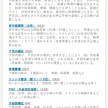
月経量の増加や月経痛、貧血などを引き起こすほか、不妊や流
産、早産の原因になる。さらに、筋腫が周囲の臓器を圧迫する
と、頻尿や排尿困難、便秘、腰痛などを伴うこともある。筋腫が
小さく、自覚症状がない場合は、基本的に経過観察となるが、日
常生活に支障をきたす症状がある時は手術や薬物による治療が必
要になる。
更年期障害（女性）
(411)
更年期と呼ばれる閉経前後（45歳～55歳くらい）に、卵巣から出
される女性ホルモン(卵胞ホルモン：エストロゲン)の分泌が急激に
減少することによって起こる症状。めまい・ほてり・冷え・動悸
息切れ・イライラ・疲れやすさ・排尿障害など症状の出方は個人
差がある。
子宮内膜症
(362)
子宮内膜が、子宮以外の場所に存在することにより、強い月経痛
など様々な症状や障害が引き起こされる病気。生殖年齢の女性
（思春期～閉経期）の5～10％が罹患していると言われている。
卵巣嚢腫
(207)
下腹部の痛み、下腹部のハリ、便秘、残尿感、頻尿など
カンジダ膣炎（膣カンジダ症）
(163)
白いおりものが増える、外陰部、膣に激しいかゆみや痛みを伴う
PMS（月経前症候群）
(139)
月経（生理）前に起こる心や体の不調。イライラや体調不良など
人によって症状は様々。
月経困難症
(94)
下腹部痛、腰痛、頭痛、吐き気、いらいらなど月経に伴う症状が