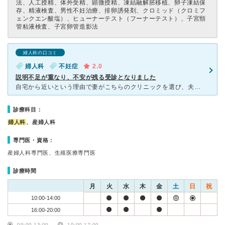
法、人工授精、体外受精、顕微授精、凍結融解胚移植、卵子凍結保
存、精液検査、男性不妊治療、排卵誘発剤、クロミッド（クロミフ
ェンクエン酸塩）、ヒューナーテスト（フーナーテスト）、子宮頸
管粘液検査、子宮卵管造影法
婦人科の口コミ
婦人科
不妊症
2.0
説明不足が重なり、不安が残る受診となりました
自宅から近いという理由で妻がこちらのクリニックを選び、夫婦で受診しました。 「女性のためのクリニック」と付いていますが、医師は男性医師1名体制で、女性医師はいません。これは事前に確認できる情報で
診療科目：
婦人科
、産婦人科
専門医・資格：
産婦人科専門医、生殖医療専門医
診療時間
月
火
水
木
金
土
日
祝
10:00-14:00
16:00-20:00
09:00-13:00
10:00-17:00