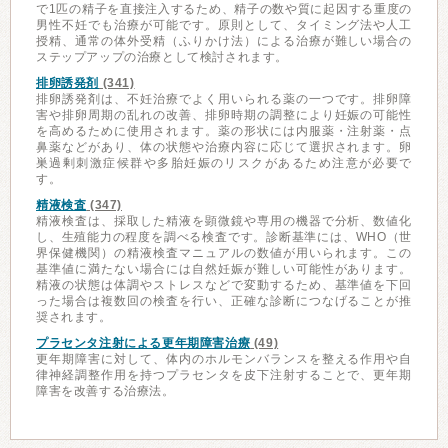
で1匹の精子を直接注入するため、精子の数や質に起因する重度の
男性不妊でも治療が可能です。原則として、タイミング法や人工
授精、通常の体外受精（ふりかけ法）による治療が難しい場合の
ステップアップの治療として検討されます。
排卵誘発剤
(341)
排卵誘発剤は、不妊治療でよく用いられる薬の一つです。排卵障
害や排卵周期の乱れの改善、排卵時期の調整により妊娠の可能性
を高めるために使用されます。薬の形状には内服薬・注射薬・点
鼻薬などがあり、体の状態や治療内容に応じて選択されます。卵
巣過剰刺激症候群や多胎妊娠のリスクがあるため注意が必要で
す。
精液検査
(347)
精液検査は、採取した精液を顕微鏡や専用の機器で分析、数値化
し、生殖能力の程度を調べる検査です。診断基準には、WHO（世
界保健機関）の精液検査マニュアルの数値が用いられます。この
基準値に満たない場合には自然妊娠が難しい可能性があります。
精液の状態は体調やストレスなどで変動するため、基準値を下回
った場合は複数回の検査を行い、正確な診断につなげることが推
奨されます。
プラセンタ注射による更年期障害治療
(49)
更年期障害に対して、体内のホルモンバランスを整える作用や自
律神経調整作用を持つプラセンタを皮下注射することで、更年期
障害を改善する治療法。