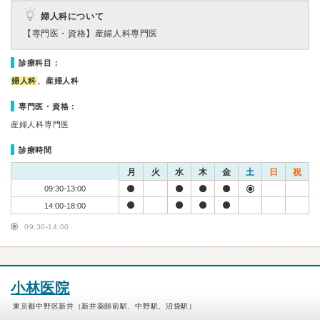
婦人科について
【専門医・資格】
産婦人科専門医
診療科目：
婦人科
、産婦人科
専門医・資格：
産婦人科専門医
診療時間
月
火
水
木
金
土
日
祝
09:30-13:00
14:00-18:00
09:30-14:00
小林医院
東京都中野区新井（新井薬師前駅、中野駅、沼袋駅）