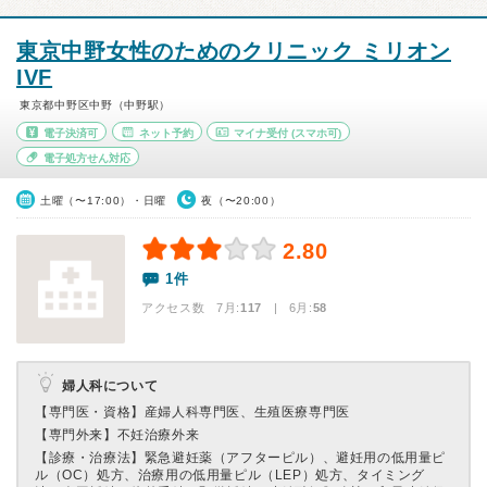
東京中野女性のためのクリニック ミリオン
IVF
東京都中野区中野（中野駅）
電子決済可
ネット予約
マイナ受付
(スマホ可)
電子処方せん対応
土曜（〜17:00）・日曜
夜（〜20:00）
2.80
1件
アクセス数 7月:
117
| 6月:
58
婦人科について
【専門医・資格】
産婦人科専門医、生殖医療専門医
【専門外来】
不妊治療外来
【診療・治療法】
緊急避妊薬（アフターピル）、避妊用の低用量ピ
ル（OC）処方、治療用の低用量ピル（LEP）処方、タイミング