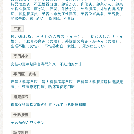
特異性膣炎
、
不正性器出血
、
卵管がん
、
卵管炎
、
卵巣がん
、
卵巣
の良性腫瘍
、
膣がん
、
膣炎
、
外陰がん
、
外陰潰瘍
、
外陰皮膚掻痒
症
、
骨盤腹膜炎
、
子宮の非炎症性障害
、
子宮位置異常
、
子宮脱
、
胞状奇胎
、
絨毛がん
、
膀胱脱
、
不育症
症状
尿が漏れる
、
おりものの異常（女性）
、
下腹部のしこり（女
性）
、
下腹部の痛み（女性）
、
外陰部の痛み・かゆみ（女性）
、
生理不順（女性）
、
不性器出血（女性）
、
尿が出にくい
専門外来
女性の更年期障害専門外来
、
不妊治療外来
専門医・資格
産婦人科専門医
、
婦人科腫瘍専門医
、
産科婦人科腹腔鏡技術認定
医
、
生殖医療専門医
、
臨床遺伝専門医
指定病院
母体保護法指定医の配置されている医療機関
予防接種
子宮頸がんワクチン
診療科目