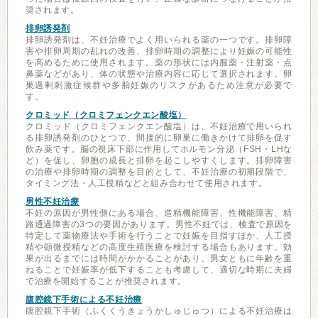
奨されます。
排卵誘発剤
排卵誘発剤は、不妊治療でよく用いられる薬の一つです。排卵障
害や排卵周期の乱れの改善、排卵時期の調整により妊娠の可能性
を高めるために使用されます。薬の形状には内服薬・注射薬・点
鼻薬などがあり、体の状態や治療内容に応じて選択されます。卵
巣過剰刺激症候群や多胎妊娠のリスクがあるため注意が必要で
す。
クロミッド（クロミフェンクエン酸塩）
クロミッド（クロミフェンクエン酸塩）は、不妊治療で用いられ
る排卵誘発剤のひとつで、間接的に卵巣に働きかけて排卵を促す
飲み薬です。脳の視床下部に作用してホルモン分泌（FSH・LHな
ど）を促し、卵胞の成長と排卵を起こしやすくします。排卵障害
の治療や排卵時期の調整を目的として、不妊治療の初期段階で、
タイミング法・人工授精などと組み合わせて使用されます。
男性不妊治療
不妊の原因が男性側にある場合、造精機能障害、性機能障害、精
路通過障害の3つの要因があります。男性不妊では、検査で原因を
特定して薬物療法や手術を行うことで妊娠を目指すほか、人工授
精や顕微授精などの高度生殖医療を検討する場合もあります。効
果が出るまでには時間がかかることがあり、男女ともに年齢を重
ねることで妊娠率が低下することも考慮して、適切な時期に夫婦
で治療を開始することが推奨されます。
腹腔鏡下手術による不妊治療
腹腔鏡下手術（ふくくうきょうかしゅじゅつ）による不妊治療は