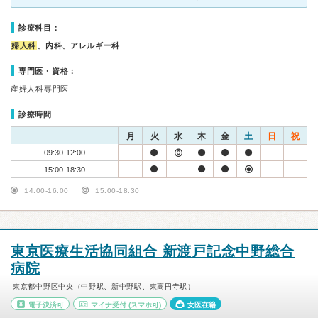
診療科目：
婦人科
、内科、アレルギー科
専門医・資格：
産婦人科専門医
診療時間
月
火
水
木
金
土
日
祝
09:30-12:00
15:00-18:30
14:00-16:00
15:00-18:30
東京医療生活協同組合 新渡戸記念中野総合
病院
東京都中野区中央（中野駅、新中野駅、東高円寺駅）
電子決済可
マイナ受付
(スマホ可)
女医在籍