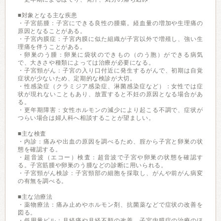
■対象となる主な疾患
・子宮筋腫：子宮にできる良性の腫瘍。経血量の増加や生理痛の
原因となることがある。
・子宮内膜症：子宮内膜に似た組織が子宮以外で増殖し、強い生
理痛を伴うことがある。
・卵巣のう腫：卵巣に袋状のできもの（のう胞）ができる病気
で、大きさや種類によっては治療が必要になる。
・子宮頸がん：子宮の入り口付近に発生するがんで、初期は自覚
症状が少ないため、定期的な検診が大切。
・性感染症（クラミジア感染症、淋菌感染症など）：女性では症
状が現れないこともあり、放置すると不妊の原因となる場合があ
る。
・更年期障害：女性ホルモンの減少により起こる不調で、症状が
つらい場合は婦人科へ相談することが望ましい。
■主な検査
・内診：痛みや出血の原因を調べるため、腟から子宮と卵巣の状
態を確認する。
・超音波（エコー）検査：超音波で子宮や卵巣の状態を確認す
る。子宮筋腫や卵巣のう腫などの診断に用いられる。
・子宮頸がん検診：子宮頸部の細胞を採取し、がんや前がん病変
の有無を調べる。
■主な治療法
・薬物療法：痛み止めやホルモン剤、抗菌薬などで症状の改善を
図る。
・低用量ピル：月経痛や月経不順の改善、子宮内膜症の治療のほ