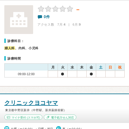
－
0件
アクセス数 7月:
4
| 6月:
9
診療科目：
婦人科
、内科、小児科
診療時間
月
火
水
木
金
土
日
祝
09:00-12:00
クリニックヨコヤマ
東京都中野区新井（中野駅、新井薬師前駅）
マイナ受付
(スマホ可)
電子処方せん対応
土曜（〜16:00）・日曜・祝日
夜（〜20:00）