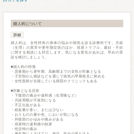
婦人科について
詳細
婦人科は、女性特有の身体の悩みや病気を診る診療科です。月経
（生理）の異常や更年期症状のほか、排尿トラブル、避妊・不妊
に関する相談にも対応します。気になる変化があれば、早めの受
診を検討しましょう。
■婦人科の特徴
・思春期から更年期、高齢期までの女性が対象となる
・子宮頸がん検診などを通じて病気の早期発見に努める
・女性医師が在籍している病院やクリニックもある
■対象となる症状
・下腹部の痛みや違和感（生理痛など）
・月経周期が不規則になる
・不正出血がある
・経血量が多い、または少ない
・おりものの量や色、においが気になる
・外陰部のかゆみや痛みがある
・排尿時の違和感や頻尿
・性交時の痛み
・更年期によるほてり、発汗、気分の落ち込み