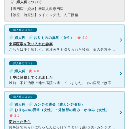
婦人科について
【専門医・資格】
産婦人科専門医
【診療・治療法】
タイミング法、人工授精
婦人科の口コミ
婦人科
おりものの異常（女性）
4.0
東洋医学を取り入れた診察
こちらは少し珍しく、東洋医学も取り入れた診察、薬の処方をしてくださいます。 そのため他院とは違った観点での診断を聞くことができます。 おりものの量、においが気になり行きました。内診の際に、お尻の頬
婦人科の口コミ
婦人科
4.0
丁寧に診察してくれました
以前、不妊治療で他の病院へ通っていました。その病院では不妊の原因は不明・特に問題なしと診断されながら通い続けていたのですが、全然妊娠もしないのでその病院へ通うのをやめました。 今回体調不良でこち
婦人科の口コミ
婦人科
カンジダ膣炎（膣カンジダ症）
おりものの異常（女性）・外陰部の痛み・かゆみ（女性）
2.5
変わった先生
何を診てもらいに行ったんだっけ？？という感じ(笑) カンジダとピルの処方で行ったんだった^^; 冷えてるからとか虚弱体質だからと言われ、漢方薬を処方され鬱病の検査までしました。 数ヶ月通いま