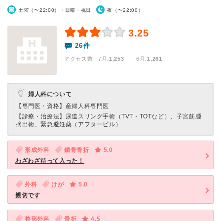
土曜（〜22:00）・日曜・祝日
夜（〜22:00）
3.25
26件
アクセス数 7月:
1,253
| 6月:
1,261
婦人科について
【専門医・資格】
産婦人科専門医
【診療・治療法】
尿道スリング手術（TVT・TOTなど）、子宮筋腫
摘出術、緊急避妊薬（アフターピル）
形成外科
鎖骨骨折
5.0
わざわざ待って入った！
外科
けが
5.0
親切です
整形外科
骨折
4.5