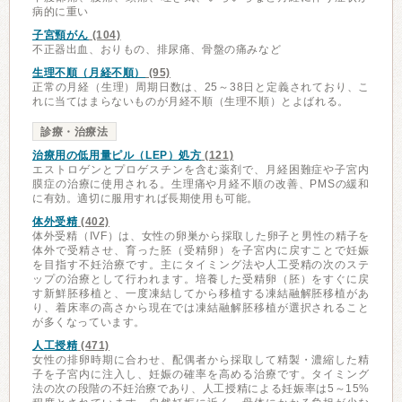
病的に重い
子宮頸がん
(104)
不正器出血、おりもの、排尿痛、骨盤の痛みなど
生理不順（月経不順）
(95)
正常の月経（生理）周期日数は、25～38日と定義されており、こ
れに当てはまらないものが月経不順（生理不順）とよばれる。
診療・治療法
治療用の低用量ピル（LEP）処方
(121)
エストロゲンとプロゲスチンを含む薬剤で、月経困難症や子宮内
膜症の治療に使用される。生理痛や月経不順の改善、PMSの緩和
に有効。適切に服用すれば長期使用も可能。
体外受精
(402)
体外受精（IVF）は、女性の卵巣から採取した卵子と男性の精子を
体外で受精させ、育った胚（受精卵）を子宮内に戻すことで妊娠
を目指す不妊治療です。主にタイミング法や人工受精の次のステ
ップの治療として行われます。培養した受精卵（胚）をすぐに戻
す新鮮胚移植と、一度凍結してから移植する凍結融解胚移植があ
り、着床率の高さから現在では凍結融解胚移植が選択されること
が多くなっています。
人工授精
(471)
女性の排卵時期に合わせ、配偶者から採取して精製・濃縮した精
子を子宮内に注入し、妊娠の確率を高める治療です。タイミング
法の次の段階の不妊治療であり、人工授精による妊娠率は5～15%