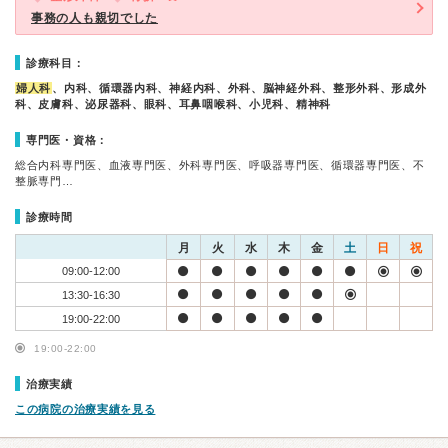
事務の人も親切でした
診療科目：
婦人科
、内科、循環器内科、神経内科、外科、脳神経外科、整形外科、形成外
科、皮膚科、泌尿器科、眼科、耳鼻咽喉科、小児科、精神科
専門医・資格：
総合内科専門医、血液専門医、外科専門医、呼吸器専門医、循環器専門医、不
整脈専門…
診療時間
月
火
水
木
金
土
日
祝
09:00-12:00
13:30-16:30
19:00-22:00
19:00-22:00
治療実績
この病院の治療実績を見る