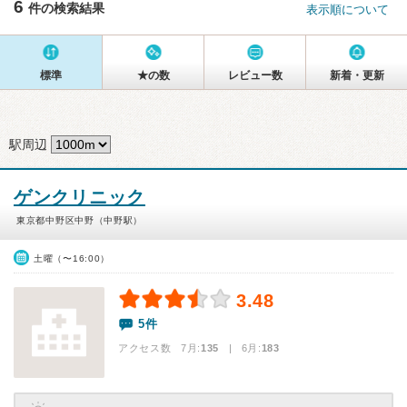
6
件の検索結果
表示順について
標準
★の数
レビュー数
新着・更新
駅周辺
ゲンクリニック
東京都中野区中野（中野駅）
土曜（〜16:00）
3.48
5件
アクセス数 7月:
135
| 6月:
183