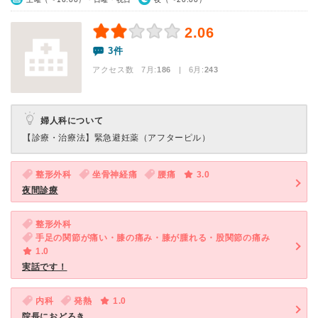
2.06
3件
アクセス数 7月:
186
| 6月:
243
婦人科について
【診療・治療法】
緊急避妊薬（アフターピル）
整形外科
坐骨神経痛
腰痛
3.0
夜間診療
整形外科
手足の関節が痛い・膝の痛み・膝が腫れる・股関節の痛み
1.0
実話です！
内科
発熱
1.0
院長におどろき。