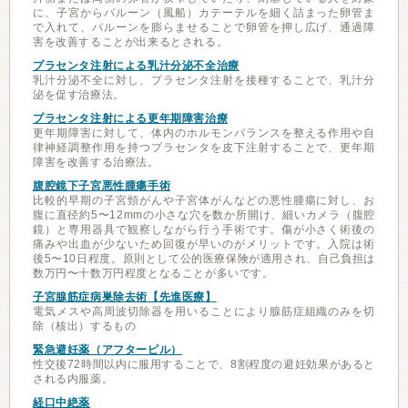
に、子宮からバルーン（風船）カテーテルを細く詰まった卵管ま
で入れて、バルーンを膨らませることで卵管を押し広げ、通過障
害を改善することが出来るとされる。
プラセンタ注射による乳汁分泌不全治療
乳汁分泌不全に対し、プラセンタ注射を接種することで、乳汁分
泌を促す治療法。
プラセンタ注射による更年期障害治療
更年期障害に対して、体内のホルモンバランスを整える作用や自
律神経調整作用を持つプラセンタを皮下注射することで、更年期
障害を改善する治療法。
腹腔鏡下子宮悪性腫瘍手術
比較的早期の子宮頸がんや子宮体がんなどの悪性腫瘍に対し、お
腹に直径約5〜12mmの小さな穴を数か所開け、細いカメラ（腹腔
鏡）と専用器具で観察しながら行う手術です。傷が小さく術後の
痛みや出血が少ないため回復が早いのがメリットです。入院は術
後5〜10日程度。原則として公的医療保険が適用され、自己負担は
数万円〜十数万円程度となることが多いです。
子宮腺筋症病巣除去術【先進医療】
電気メスや高周波切除器を用いることにより腺筋症組織のみを切
除（核出）するもの
緊急避妊薬（アフターピル）
性交後72時間以内に服用することで、8割程度の避妊効果があると
される内服薬。
経口中絶薬