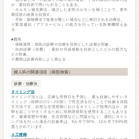
か、避妊目的で用いられることもある。
・ホルモン補充療法：減少した女性ホルモンを補うことで、更年
期症状の改善を目指す。
・手術：薬物療法で改善が難しい場合などに検討される治療法。
※緊急避妊（アフターピル）の処方を行っている医療機関もあ
る。
■費用
・保険適用：病気の診断や治療を目的とした診療が対象。
・自由診療（自費）：避妊や月経移動を目的としたピルの処方な
どが対象。
※費用は診療内容により異なる
婦人科の関連項目（病院検索）
診療・治療法
タイミング法
タイミング法とは、正確な排卵日を予測し、最も妊娠しやすいタ
イミング（排卵日の1～2日前）で性交渉を行うことで妊娠を目指
す方法です。自然な生理周期におけるタイミング指導のほか、排
卵を起こりやすくするために排卵誘発剤を使用することもありま
す。健康状態や年齢、生活習慣などに問題がなく、適切にタイミ
ング法を行った場合の妊娠率は、6か月で50%、12か月で60%程
度とされています。
人工授精