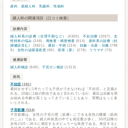
産科
、
産婦人科
、
乳腺科
、
性病科
婦人科の関連項目（口コミ検索）
診療内容
婦人科系の診療（生理不順など）
(4300)、
不妊治療
(2067)、
女
性特有の悩み
(248)、
再検査・精密検査
(914)、
産科系の診療（妊
婦健診含む）
(3821)、
避妊・中絶
(214)、
妊娠・出産・分娩
(798
9)、
女性の泌尿器疾患
(69)、
排泄（尿）
(278)、
リウマチ
(76)
健康診断
婦人科検診
(649)、
子宮ガン検診
(1313)
病気
不妊症
(391)
避妊をせずに1年たっても子供ができなければ「不妊症」と定義さ
れる。10組に1組の割合であると言われているが、最近は妊娠を望
み始める年齢が高くなってきていることもあり、実際はもっと多
いとされる。
子宮筋腫
(534)
子宮筋腫は、女性の子宮の壁（筋層）にできる良性の腫瘍（筋肉
のこぶ）である。婦人科疾患の中でも発症数が多く、30代以降の
女性の20～30％に発症するポピュラーな疾患である。発症すると