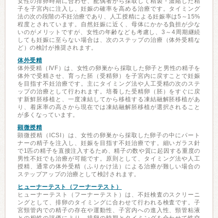
女性の排卵時期に合わせ、配偶者から採取して精製・濃縮した精
子を子宮内に注入し、妊娠の確率を高める治療です。タイミング
法の次の段階の不妊治療であり、人工授精による妊娠率は5～15%
程度とされています。自然妊娠に近く、母体にかかる負担が少な
いのがメリットですが、女性の年齢なども考慮し、3～4周期継続
しても妊娠に至らない場合は、次のステップの治療（体外受精な
ど）の検討が推奨されます。
体外受精
体外受精（IVF）は、女性の卵巣から採取した卵子と男性の精子を
体外で受精させ、育った胚（受精卵）を子宮内に戻すことで妊娠
を目指す不妊治療です。主にタイミング法や人工受精の次のステ
ップの治療として行われます。培養した受精卵（胚）をすぐに戻
す新鮮胚移植と、一度凍結してから移植する凍結融解胚移植があ
り、着床率の高さから現在では凍結融解胚移植が選択されること
が多くなっています。
顕微授精
顕微授精（ICSI）は、女性の卵巣から採取した卵子の中にパート
ナーの精子を注入し、妊娠を目指す不妊治療です。細いガラス針
で1匹の精子を直接注入するため、精子の数や質に起因する重度の
男性不妊でも治療が可能です。原則として、タイミング法や人工
授精、通常の体外受精（ふりかけ法）による治療が難しい場合の
ステップアップの治療として検討されます。
ヒューナーテスト（フーナーテスト）
ヒューナーテスト（フーナーテスト）は、不妊検査のスクリーニ
ングとして、排卵のタイミングに合わせて行われる検査です。子
宮頸管内での精子の存在や運動性、子宮内への進入性、頸管粘液