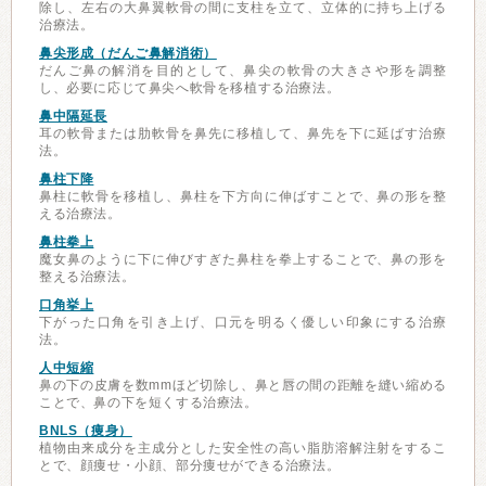
除し、左右の大鼻翼軟骨の間に支柱を立て、立体的に持ち上げる
治療法。
鼻尖形成（だんご鼻解消術）
だんご鼻の解消を目的として、鼻尖の軟骨の大きさや形を調整
し、必要に応じて鼻尖へ軟骨を移植する治療法。
鼻中隔延長
耳の軟骨または肋軟骨を鼻先に移植して、鼻先を下に延ばす治療
法。
鼻柱下降
鼻柱に軟骨を移植し、鼻柱を下方向に伸ばすことで、鼻の形を整
える治療法。
鼻柱拳上
魔女鼻のように下に伸びすぎた鼻柱を拳上することで、鼻の形を
整える治療法。
口角挙上
下がった口角を引き上げ、口元を明るく優しい印象にする治療
法。
人中短縮
鼻の下の皮膚を数mmほど切除し、鼻と唇の間の距離を縫い縮める
ことで、鼻の下を短くする治療法。
BNLS（痩身）
植物由来成分を主成分とした安全性の高い脂肪溶解注射をするこ
とで、顔痩せ・小顔、部分痩せができる治療法。