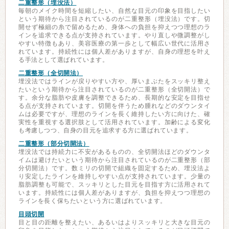
二重整形（埋没法）
毎朝のメイク時間を短縮したい、自然な目元の印象を目指したい
という期待から注目されているのが二重整形（埋没法）です。切
開せず極細の糸で留めるため、身体への負担を抑えつつ理想のラ
インを追求できる点が支持されています。やり直しや微調整がし
やすい特徴もあり、美容医療の第一歩として幅広い世代に活用さ
れています。持続性には個人差がありますが、自身の理想を叶え
る手法として選ばれています。
二重整形（全切開法）
埋没法ではラインが戻りやすい方や、厚いまぶたをスッキリ整え
たいという期待から注目されているのが二重整形（全切開法）で
す。余分な脂肪や皮膚を調整できるため、長期的な安定を目指せ
る点が支持されています。切開を伴うため腫れなどのダウンタイ
ムは必要ですが、理想のラインを長く維持したい方に向けた、確
実性を重視する選択肢として活用されています。加齢による変化
も考慮しつつ、自身の目元を追求する方に選ばれています。
二重整形（部分切開法）
埋没法では持続力に不安があるものの、全切開法ほどのダウンタ
イムは避けたいという期待から注目されているのが二重整形（部
分切開法）です。数ミリの切開で組織を固定するため、埋没法よ
り安定したラインを維持しやすい点が支持されています。少量の
脂肪調整も可能で、スッキリとした目元を目指す方に活用されて
います。持続性には個人差がありますが、負担を抑えつつ理想の
ラインを長く保ちたいという方に選ばれています。
目頭切開
目と目の距離を整えたい、あるいはよりスッキリと大きな目元の