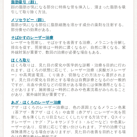
脂肪吸引（顔）
顔の脂肪が気になる部分に特殊な管を挿入し、溜まった脂肪を吸
引して取り除く方法。
メソセラピー（顔）
脂肪が気になる部位に脂肪細胞を溶かす成分の薬剤を注射する。
部分痩せの効果がある。
そばかすのレーザー治療
レーザーを照射し、そばかすを改善する治療。メラニンを分解し
排出を促す。照射後は一時的に濃くなるが、自然に薄くなる。紫
外線対策が重要で、数回の治療が必要な場合もある。
ほくろ取り
ほくろ取りは、見た目の変化や医学的な診断・治療を目的に行わ
れます。ほくろの状態に応じて、レーザー治療（炭酸ガスレーザ
ー）や高周波電流、くり抜き、切除などの方法から選択されま
す。見た目の変化を目的とする場合は自費診療となるのが一般的
ですが、出血や炎症などの症状がある場合には保険適用となるこ
とがあります。施術後は一時的に赤みや色素沈着がみられること
があり、紫外線対策が重要です。
あざ・ほくろのレーザー治療
アザ・ほくろのレーザー治療は、色の原因となるメラニン色素
（茶アザ・青アザ・ほくろ）や血管（赤アザ）にレーザー光を照
射し、色を薄くしたり目立ちにくくしたりする方法です。Qスイッ
チレーザー（ヤグ・アレキサンドライト・ルビーなど）や色素レ
ーザーがあり、症状に応じて使い分けられます。アザの治療では
保険適用となる場合がありますが、見た目の改善を目的とする場
合は自費診療が一般的です。