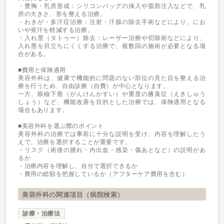
・豊胸・乳房形成：シリコンバッグの挿入や脂肪注入などで、乳
房の大きさ、形を整える治療。
・わきが・多汗症治療：注射・汗腺の除去手術などにより、にお
いや発汗を軽減する治療。
・入れ墨（タトゥー）除去：レーザー治療や切除術などにより、
入れ墨を目立ちにくくする治療で、複数回の施術が必要となる場
合がある。
■費用と保険適用
美容外科は、健康で機能的に問題のない部位の見た目を整える治
療を行うため、自由診療（自費）が中心となります。
一方、眼瞼下垂（がんけんかすい）や重度の腋臭症（えきしゅう
しょう）など、機能改善を目的とした治療では、保険適用となる
場合もあります。
■美容外科を選ぶ際のポイント
美容外科の治療では事前に十分な説明を受け、内容を理解したう
えで、治療を選択することが重要です。
・リスク（術後の腫れ・内出血・感染・傷あとなど）の説明があ
るか
・治療内容を理解し、自分で選択できるか
・費用の総額を把握しているか（アフターケア費用を含む）
美容外科の関連項目（病院検索）
診療・治療法