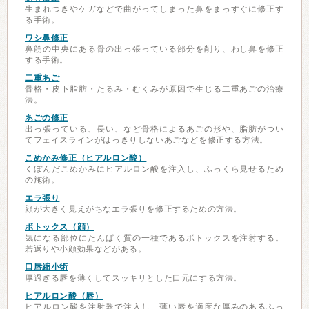
生まれつきやケガなどで曲がってしまった鼻をまっすぐに修正す
る手術。
ワシ鼻修正
鼻筋の中央にある骨の出っ張っている部分を削り、わし鼻を修正
する手術。
二重あご
骨格・皮下脂肪・たるみ・むくみが原因で生じる二重あごの治療
法。
あごの修正
出っ張っている、長い、など骨格によるあごの形や、脂肪がつい
てフェイスラインがはっきりしないあごなどを修正する方法。
こめかみ修正（ヒアルロン酸）
くぼんだこめかみにヒアルロン酸を注入し、ふっくら見せるため
の施術。
エラ張り
顔が大きく見えがちなエラ張りを修正するための方法。
ボトックス（顔）
気になる部位にたんぱく質の一種であるボトックスを注射する。
若返りや小顔効果などがある。
口唇縮小術
厚過ぎる唇を薄くしてスッキリとした口元にする方法。
ヒアルロン酸（唇）
ヒアルロン酸を注射器で注入し、薄い唇を適度な厚みのあるふっ