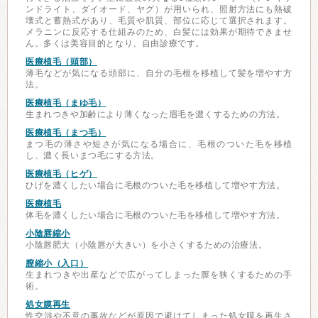
ンドライト、ダイオード、ヤグ）が用いられ、照射方法にも熱破
壊式と蓄熱式があり、毛質や肌質、部位に応じて選択されます。
メラニンに反応する仕組みのため、白髪には効果が期待できませ
ん。多くは美容目的となり、自由診療です。
医療植毛（頭部）
薄毛などが気になる頭部に、自分の毛根を移植して髪を増やす方
法。
医療植毛（まゆ毛）
生まれつきや加齢により薄くなった眉毛を濃くするための方法。
医療植毛（まつ毛）
まつ毛の薄さや短さが気になる場合に、毛根のついた毛を移植
し、濃く長いまつ毛にする方法。
医療植毛（ヒゲ）
ひげを濃くしたい場合に毛根のついた毛を移植して増やす方法。
医療植毛
体毛を濃くしたい場合に毛根のついた毛を移植して増やす方法。
小陰唇縮小
小陰唇肥大（小陰唇が大きい）を小さくするための治療法。
膣縮小（入口）
生まれつきや出産などで広がってしまった膣を狭くするための手
術。
処女膜再生
性交渉や不意の事故などが原因で避けてしまった処女膜を再生さ