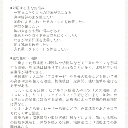
■対応する主なお悩み
・一重まぶたや目元の印象が気になる
・鼻や輪郭の形を整えたい
・加齢によるしわ・たるみ・シミを改善したい
・体型を整えたい
・胸の大きさや形に悩みがある
・傷あとやケロイドを目立ちにくくしたい
・わきがや多汗症を改善したい
・陥没乳頭を改善したい
・入れ墨（タトゥー）を除去したい
■主な施術・治療
・二重まぶた形成術：埋没法や切開法などで二重のラインを形成
する治療。埋没法は日帰りで行われることが多く、比較的早い社
会復帰が期待できる。
・鼻形成術：人工物（プロテーゼ）や自分の軟骨などを用いて鼻
の高さや形を整える治療。施術後は一定期間、強い衝撃を避ける
必要がある。
・しわ・たるみ治療：ヒアルロン酸注入やボツリヌス治療、糸
（スレッド）リフト、フェイスリフト手術などにより、加齢に伴
う見た目の変化に対応する治療。治療法によって効果の持続期間
は異なる。
・シミ・あざ治療：レーザー治療などで、色素沈着やあざを目立
ちにくくする治療。
・痩身治療：脂肪吸引や脂肪溶解注射などにより、気になる部位
の脂肪を減らし、体型を整える治療。治療法により回復までの期
間は異なる。