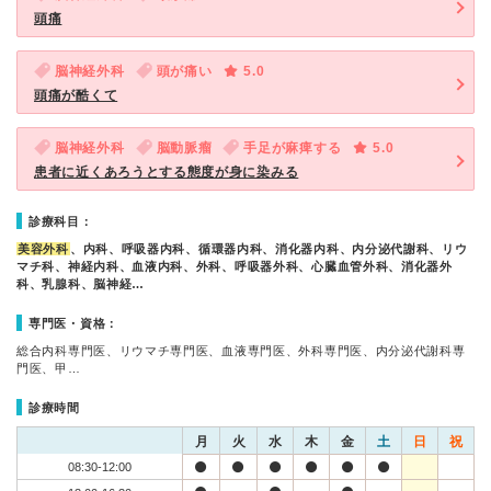
頭痛
脳神経外科
頭が痛い
5.0
頭痛が酷くて
脳神経外科
脳動脈瘤
手足が麻痺する
5.0
患者に近くあろうとする態度が身に染みる
診療科目：
美容外科
、内科、呼吸器内科、循環器内科、消化器内科、内分泌代謝科、リウ
マチ科、神経内科、血液内科、外科、呼吸器外科、心臓血管外科、消化器外
科、乳腺科、脳神経…
専門医・資格：
総合内科専門医、リウマチ専門医、血液専門医、外科専門医、内分泌代謝科専
門医、甲…
診療時間
月
火
水
木
金
土
日
祝
08:30-12:00