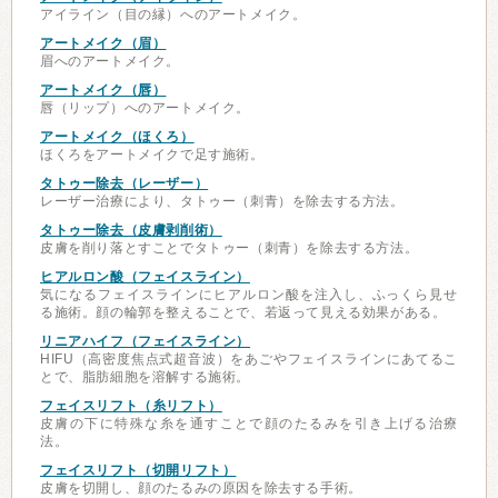
アイライン（目の縁）へのアートメイク。
アートメイク（眉）
眉へのアートメイク。
アートメイク（唇）
唇（リップ）へのアートメイク。
アートメイク（ほくろ）
ほくろをアートメイクで足す施術。
タトゥー除去（レーザー）
レーザー治療により、タトゥー（刺青）を除去する方法。
タトゥー除去（皮膚剥削術）
皮膚を削り落とすことでタトゥー（刺青）を除去する方法。
ヒアルロン酸（フェイスライン）
気になるフェイスラインにヒアルロン酸を注入し、ふっくら見せ
る施術。顔の輪郭を整えることで、若返って見える効果がある。
リニアハイフ（フェイスライン）
HIFU（高密度焦点式超音波）をあごやフェイスラインにあてるこ
とで、脂肪細胞を溶解する施術。
フェイスリフト（糸リフト）
皮膚の下に特殊な糸を通すことで顔のたるみを引き上げる治療
法。
フェイスリフト（切開リフト）
皮膚を切開し、顔のたるみの原因を除去する手術。