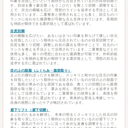
印象を目指したいという期待から注目されているのが目頭切開で
す。目頭を覆う蒙古襞（もうこひだ）を数ミリ切開・調整するこ
とで、目元の横幅を広げ、理想のラインを追求する手法として活
用されています。二重整形と併用されることも多く、顔立ちのバ
ランスに合わせた微調整が可能な点も支持されています。長期的
な持続が期待できる選択肢として選ばれています。
目尻切開
目の横幅を広げたい、あるいはきつい印象を和らげて優しい目元
を目指したいという期待から注目されているのが目尻切開です。
目尻を数ミリ切開・調整し白目の露出を増やすことで、目元のバ
ランスを整える手法として活用されています。二重整形などとの
併用も多く、個々の理想に合わせた微調整が可能です。外科的処
置により長期的な変化が期待できる選択肢として、理想の目元を
追求する方に選ばれています。
目の上の脱脂（ふくらみ・脂肪取り）
まぶたの腫れぼったさを解消し、スッキリと軽やかな目元の印象
を目指したいという期待から注目されているのが目の上の脱脂で
す。脂肪が厚みの主な原因である場合、数ミリの切開口から眼窩
脂肪を取り除くことで、重みを抑え、理想のラインを追求する手
法として活用されています。二重整形との併用も多く、表情を明
るく見せたい方に選ばれています。将来的な変化も考慮しつつ、
自身の状態に合ったケアが検討されています。
眉下リフト（眉下切開）
まぶたのたるみを解消し、本来の明るくスッキリとした目元の印
象を取り戻したいという期待から注目されているのが眉下リフト
です。眉毛の下のラインに沿って余分な皮膚を調整することで、