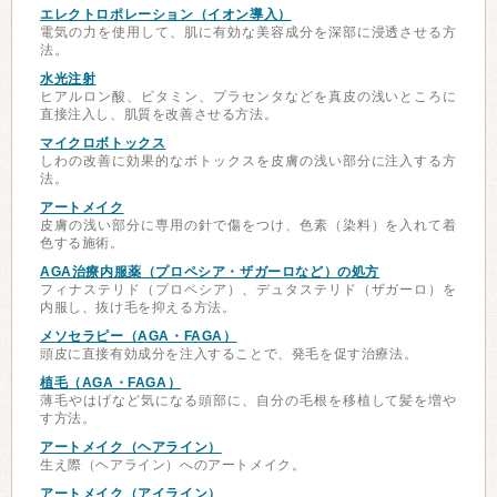
エレクトロポレーション（イオン導入）
電気の力を使用して、肌に有効な美容成分を深部に浸透させる方
法。
水光注射
ヒアルロン酸、ビタミン、プラセンタなどを真皮の浅いところに
直接注入し、肌質を改善させる方法。
マイクロボトックス
しわの改善に効果的なボトックスを皮膚の浅い部分に注入する方
法。
アートメイク
皮膚の浅い部分に専用の針で傷をつけ、色素（染料）を入れて着
色する施術。
AGA治療内服薬（プロペシア・ザガーロなど）の処方
フィナステリド（プロペシア）、デュタステリド（ザガーロ）を
内服し、抜け毛を抑える方法。
メソセラピー（AGA・FAGA）
頭皮に直接有効成分を注入することで、発毛を促す治療法。
植毛（AGA・FAGA）
薄毛やはげなど気になる頭部に、自分の毛根を移植して髪を増や
す方法。
アートメイク（ヘアライン）
生え際（ヘアライン）へのアートメイク。
アートメイク（アイライン）