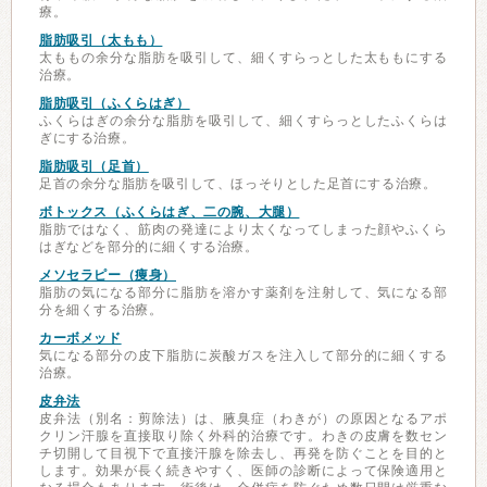
療。
脂肪吸引（太もも）
太ももの余分な脂肪を吸引して、細くすらっとした太ももにする
治療。
脂肪吸引（ふくらはぎ）
ふくらはぎの余分な脂肪を吸引して、細くすらっとしたふくらは
ぎにする治療。
脂肪吸引（足首）
足首の余分な脂肪を吸引して、ほっそりとした足首にする治療。
ボトックス（ふくらはぎ、二の腕、大腿）
脂肪ではなく、筋肉の発達により太くなってしまった顔やふくら
はぎなどを部分的に細くする治療。
メソセラピー（痩身）
脂肪の気になる部分に脂肪を溶かす薬剤を注射して、気になる部
分を細くする治療。
カーボメッド
気になる部分の皮下脂肪に炭酸ガスを注入して部分的に細くする
治療。
皮弁法
皮弁法（別名：剪除法）は、腋臭症（わきが）の原因となるアポ
クリン汗腺を直接取り除く外科的治療です。わきの皮膚を数セン
チ切開して目視下で直接汗腺を除去し、再発を防ぐことを目的と
します。効果が長く続きやすく、医師の診断によって保険適用と