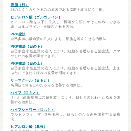
脱脂（顔）
顔のふくらみやたるみの原因である脂肪を取り除く手術。
ヒアルロン酸（ゴルゴライン）
ヒアルロン酸を皮下に注入し、目頭から頬にかけて斜めにできる
線（ゴルゴライン）を隆起させる方法。
PRP療法
自己多血小板血漿の注入により、細胞を若返らせる治療法。
PRP療法（目の下）
自己多血小板血漿の注入により、細胞を若返らせる治療法。クマ
やしわの改善が期待できる。
PRP療法（目の上）
自己多血小板血漿の注入により、細胞を若返らせる治療法。上ま
ぶたにできたくぼみの改善が期待できる。
サーマクール（目もと）
高周波で目もとのたるみを改善する治療法。
ハイフ（目もと）
HIFU（高密度焦点式超音波）により、目もとのしわ・たるみを改
善する治療法。
ハイフシャワー（目もと）
ウルトラフォーマー3を使用し、目もとのたるみを改善する治療
法。
ヒアルロン酸（鼻根）