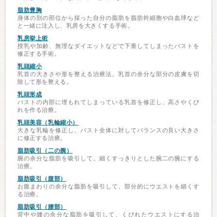
脂肪豊胸
身体の別の部位から採った自分の脂肪を脂肪幹細胞や白血球など
と一緒に注入し、乳房を大きくする手術。
乳房挙上術
授乳や加齢、無理なダイエットなどで下垂してしまったバストを
修正する手術。
乳頭縮小
乳首の大きさや形を整える治療法。乳首の余分な部分の皮膚を切
除して形を整える。
乳頭形成
バストの内部に埋もれてしまっている乳首を修正し、高さやくび
れを作る治療。
乳頭美容（乳輪縮小）
大きな乳輪を修正し、バスト全体に対してバランスの良い大きさ
に修正する治療。
脂肪吸引（二の腕）
腕の余分な脂肪を吸引して、細くすっきりとした腕二の腕にする
治療。
脂肪吸引（腹部）
お腹まわりの余分な脂肪を吸引して、部分的にウエストを細くす
る治療。
脂肪吸引（腰部）
背中や腰の余分な脂肪を吸引して、くびれたウエストにする治