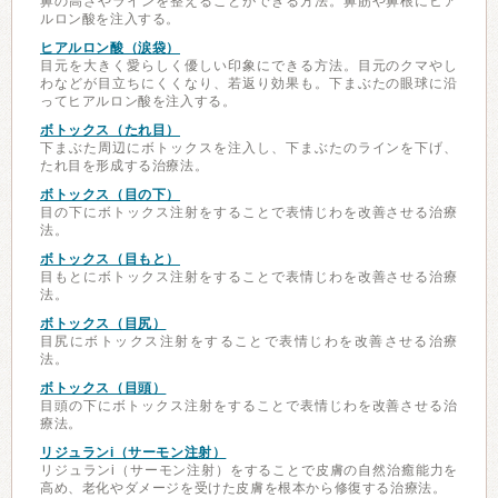
鼻の高さやラインを整えることができる方法。鼻筋や鼻根にヒア
ルロン酸を注入する。
ヒアルロン酸（涙袋）
目元を大きく愛らしく優しい印象にできる方法。目元のクマやし
わなどが目立ちにくくなり、若返り効果も。下まぶたの眼球に沿
ってヒアルロン酸を注入する。
ボトックス（たれ目）
下まぶた周辺にボトックスを注入し、下まぶたのラインを下げ、
たれ目を形成する治療法。
ボトックス（目の下）
目の下にボトックス注射をすることで表情じわを改善させる治療
法。
ボトックス（目もと）
目もとにボトックス注射をすることで表情じわを改善させる治療
法。
ボトックス（目尻）
目尻にボトックス注射をすることで表情じわを改善させる治療
法。
ボトックス（目頭）
目頭の下にボトックス注射をすることで表情じわを改善させる治
療法。
リジュランi（サーモン注射）
リジュランi（サーモン注射）をすることで皮膚の自然治癒能力を
高め、老化やダメージを受けた皮膚を根本から修復する治療法。