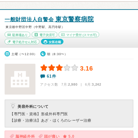
東京警察病院
一般財団法人自警会
東京都中野区中野（中野駅、高円寺駅）
駐車場あり
電子決済可
マイナ受付
(スマホ可)
電子処方せん対応
女医在籍
土曜（〜12:00）
朝（8:30〜）
3.16
61件
アクセス数 7月:
2,980
| 6月:
3,242
美容外科について
【専門医・資格】
形成外科専門医
【診療・治療法】
あざ・ほくろのレーザー治療
脳神経外科
頭が痛い
5.0