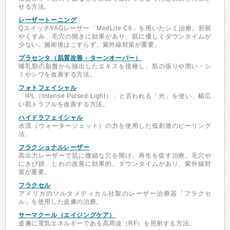
せる方法。
レーザートーニング
QスイッチYAGレーザー「MedLite C6」を用いたシミ治療。肝斑
やくすみ、毛穴の開きに効果があり、肌に優しくダウンタイムが
少ない。施術後はこすらず、紫外線対策が重要。
プラセンタ（肌質改善・ターンオーバー）
哺乳類の胎盤から抽出したエキスを接種し、肌の張りや潤い・シ
ミやシワを改善する方法。
フォトフェイシャル
「IPL（Intense Pulsed Light）」と言われる「光」を使い、幅広
い肌トラブルを改善する方法。
ハイドラフェイシャル
水流（ウォータージェット）の力を使用した低刺激のピーリング
法。
フラクショナルレーザー
高出力レーザーで肌に微細な穴を開け、再生を促す治療。毛穴や
にきび跡、しわの改善に効果的。ダウンタイムがあり、紫外線対
策が重要。
フラクセル
アメリカのソルタメディカル社製のレーザー治療器「フラクセ
ル」を使用した皮膚の治療。
サーマクール（エイジングケア）
皮膚に電気エネルギーである高周波（RF）を照射する方法。