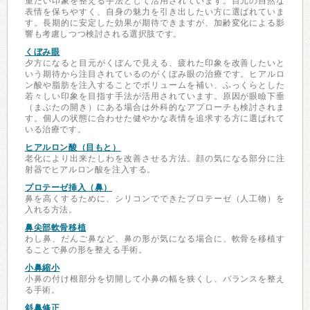
重たい印象を整える手法として活用されています。目元の自然な
表情を保ちやすく、自身の魅力を引き出したい方に選ばれていま
す。長期的に安定した効果が期待できますが、加齢変化による影
響も考慮しつつ検討される選択肢です。
くぼみ眼
夕方になると目元がくぼんで見える、疲れた印象を改善したいと
いう期待から注目されているのがくぼみ眼の治療です。ヒアルロ
ン酸や脂肪を注入することでボリュームを補い、ふっくらとした
若々しい印象を目指す手法が活用されています。原因が眼瞼下垂
（まぶたの開き）にある場合は外科的なアプローチも検討されま
す。個人の状態に合わせた健やかな表情を追求する方に選ばれて
いる治療です。
ヒアルロン酸（目もと）
老化により出来たしわを改善させる方法。顔の気になる部分に注
射器でヒアルロン酸を注入する。
プロテーゼ挿入（鼻）
鼻を高くするために、シリコンでできたプロテーゼ（人工物）を
入れる方法。
鼻尖部軟骨移植
わし鼻、だんご鼻など、鼻の形が気になる場合に、軟骨を移植す
ることで鼻の形を整える手術。
小鼻縮小
小鼻の付け根部分を切開して小鼻の幅を狭くし、バランスを整え
る手術。
斜鼻修正