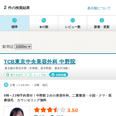
2
件の検索結果
表示順について
標準
★の数
レビュー数
新着・更新
駅周辺
TCB東京中央美容外科 中野院
東京都中野区中野（中野駅、新中野駅、東高円寺駅）
電子決済可
ネット予約
女医在籍
土曜（〜19:00）・日曜・祝日
9時～23時予約受付！中野駅２分の美容外科。二重整形・小顔・クマ・医
療脱毛 カウンセリング無料
3.50