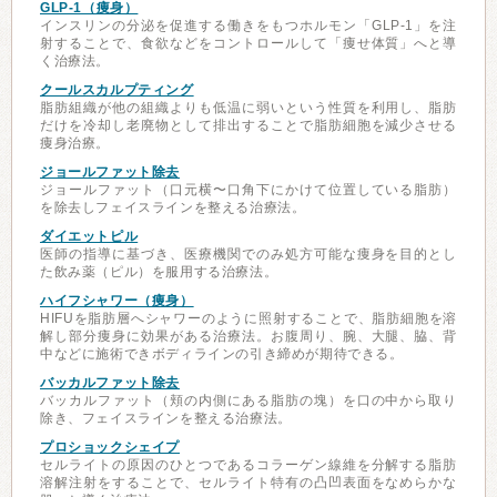
GLP-1（痩身）
インスリンの分泌を促進する働きをもつホルモン「GLP-1」を注
射することで、食欲などをコントロールして「痩せ体質」へと導
く治療法。
クールスカルプティング
脂肪組織が他の組織よりも低温に弱いという性質を利用し、脂肪
だけを冷却し老廃物として排出することで脂肪細胞を減少させる
痩身治療。
ジョールファット除去
ジョールファット（口元横〜口角下にかけて位置している脂肪）
を除去しフェイスラインを整える治療法。
ダイエットピル
医師の指導に基づき、医療機関でのみ処方可能な痩身を目的とし
た飲み薬（ピル）を服用する治療法。
ハイフシャワー（痩身）
HIFUを脂肪層へシャワーのように照射することで、脂肪細胞を溶
解し部分痩身に効果がある治療法。お腹周り、腕、大腿、脇、背
中などに施術できボディラインの引き締めが期待できる。
バッカルファット除去
バッカルファット（頬の内側にある脂肪の塊）を口の中から取り
除き、フェイスラインを整える治療法。
プロショックシェイプ
セルライトの原因のひとつであるコラーゲン線維を分解する脂肪
溶解注射をすることで、セルライト特有の凸凹表面をなめらかな