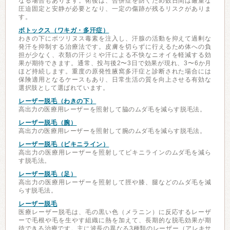
なる場合もあります。術後は、合併症を防ぐため数日間は厳重な
圧迫固定と安静が必要となり、一定の傷跡が残るリスクがありま
す。
ボトックス（ワキガ・多汗症）
わきの下にボツリヌス毒素を注入し、汗腺の活動を抑えて過剰な
発汗を抑制する治療法です。皮膚を切らずに行えるため体への負
担が少なく、衣類の汗ジミや汗による不快なニオイを軽減する効
果が期待できます。通常、投与後2〜3日で効果が現れ、3〜6か月
ほど持続します。重度の原発性腋窩多汗症と診断された場合には
保険適用となるケースもあり、日常生活の質を向上させる有効な
選択肢として選ばれています。
レーザー脱毛（わきの下）
高出力の医療用レーザーを照射して脇のムダ毛を減らす脱毛法。
レーザー脱毛（腕）
高出力の医療用レーザーを照射して腕のムダ毛を減らす脱毛法。
レーザー脱毛（ビキニライン）
高出力の医療用レーザーを照射してビキニラインのムダ毛を減ら
す脱毛法。
レーザー脱毛（足）
高出力の医療用レーザーを照射して脛や膝、腿などのムダ毛を減
らす脱毛法。
レーザー脱毛
医療レーザー脱毛は、毛の黒い色（メラニン）に反応するレーザ
ーで毛根や毛を生やす組織に熱を加えて、長期的な脱毛効果が期
待できる治療です。主に波長の異なる3種類のレーザー（アレキサ