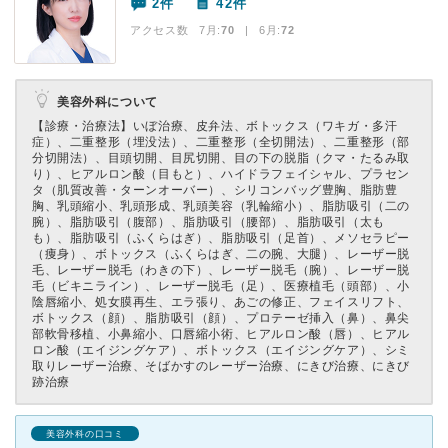
2件
42件
アクセス数 7月:
70
| 6月:
72
美容外科について
【診療・治療法】
いぼ治療、皮弁法、ボトックス（ワキガ・多汗
症）、二重整形（埋没法）、二重整形（全切開法）、二重整形（部
分切開法）、目頭切開、目尻切開、目の下の脱脂（クマ・たるみ取
り）、ヒアルロン酸（目もと）、ハイドラフェイシャル、プラセン
タ（肌質改善・ターンオーバー）、シリコンバッグ豊胸、脂肪豊
胸、乳頭縮小、乳頭形成、乳頭美容（乳輪縮小）、脂肪吸引（二の
腕）、脂肪吸引（腹部）、脂肪吸引（腰部）、脂肪吸引（太も
も）、脂肪吸引（ふくらはぎ）、脂肪吸引（足首）、メソセラピー
（痩身）、ボトックス（ふくらはぎ、二の腕、大腿）、レーザー脱
毛、レーザー脱毛（わきの下）、レーザー脱毛（腕）、レーザー脱
毛（ビキニライン）、レーザー脱毛（足）、医療植毛（頭部）、小
陰唇縮小、処女膜再生、エラ張り、あごの修正、フェイスリフト、
ボトックス（顔）、脂肪吸引（顔）、プロテーゼ挿入（鼻）、鼻尖
部軟骨移植、小鼻縮小、口唇縮小術、ヒアルロン酸（唇）、ヒアル
ロン酸（エイジングケア）、ボトックス（エイジングケア）、シミ
取りレーザー治療、そばかすのレーザー治療、にきび治療、にきび
跡治療
美容外科の口コミ