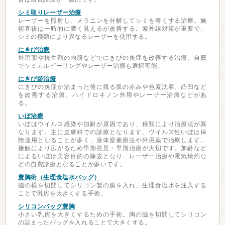
シミ取りレーザー治療
レーザーを照射し、メラニンを分解してシミを薄くする治療。施
術直後は一時的に濃く見えるが改善する。紫外線対策が重要で、
シミの種類により異なるレーザーを使用する。
にきび治療
外用薬や抗生剤の内服などでにきびの炎症を改善する治療。自費
でケミカルピーリングやレーザー治療も選択可能。
にきび跡治療
にきびの炎症が治まった後に残る肌の赤みや色素沈着、凸凹など
を改善する治療。ハイドロキノン外用やレーザー治療などがあ
る。
いぼ治療
いぼはウイルス感染や加齢が原因であり、種類により治療法が異
なります。主に皮膚科での診療となります。ウイルス性いぼは保
険適用となることが多く、液体窒素療法や外用薬で治療します。
接触により広がるため早期発見・早期治療が大切です。加齢など
によるいぼは美容目的の除去となり、レーザー治療や電気焼灼な
どの自費診療となることが多いです。
豊胸術（生理食塩水バッグ）
脇の横を切開してシリコン製の膜を入れ、生理食塩水を注入する
ことで乳房を大きくする手術。
シリコンバッグ豊胸
小さい乳房を大きくするための手術。胸の脇を切開してシリコン
の詰まったバッグを入れることで大きくする。