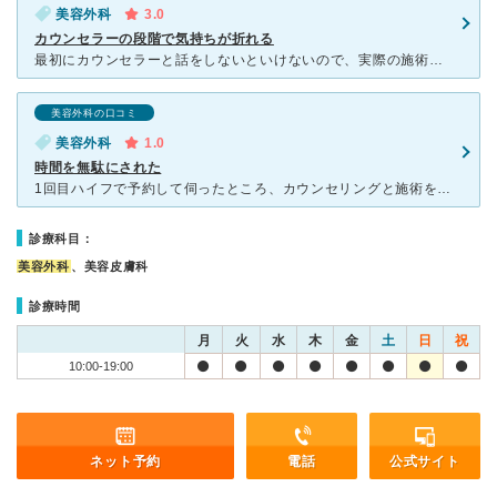
美容外科
3.0
カウンセラーの段階で気持ちが折れる
最初にカウンセラーと話をしないといけないので、実際の施術や医学的なことは一切話ができません。それなのに、なかなか医師と話をすることができないので、埒が明かなくて帰ろうかと思いました。 また相談しに行
美容外科の口コミ
美容外科
1.0
時間を無駄にされた
1回目ハイフで予約して伺ったところ、カウンセリングと施術を同日にしないとクーポンが使えない、本日はハイフの枠が空いていないと言われ、予約を取り直した。2週間後の予約日に伺ったら、ハイフではなくホクロ取
診療科目：
美容外科
、美容皮膚科
診療時間
月
火
水
木
金
土
日
祝
10:00-19:00
ネット予約
電話
公式サイト