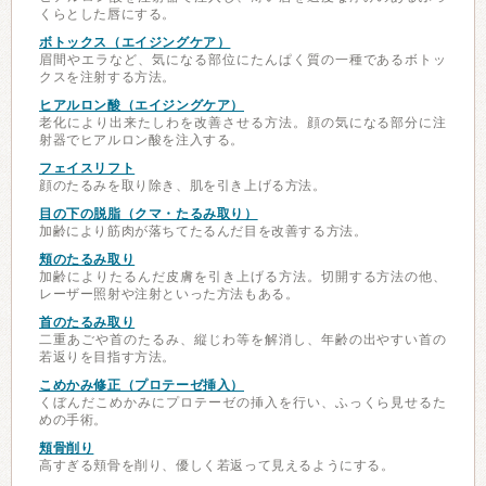
くらとした唇にする。
ボトックス（エイジングケア）
眉間やエラなど、気になる部位にたんぱく質の一種であるボトッ
クスを注射する方法。
ヒアルロン酸（エイジングケア）
老化により出来たしわを改善させる方法。顔の気になる部分に注
射器でヒアルロン酸を注入する。
フェイスリフト
顔のたるみを取り除き、肌を引き上げる方法。
目の下の脱脂（クマ・たるみ取り）
加齢により筋肉が落ちてたるんだ目を改善する方法。
頬のたるみ取り
加齢によりたるんだ皮膚を引き上げる方法。切開する方法の他、
レーザー照射や注射といった方法もある。
首のたるみ取り
二重あごや首のたるみ、縦じわ等を解消し、年齢の出やすい首の
若返りを目指す方法。
こめかみ修正（プロテーゼ挿入）
くぼんだこめかみにプロテーゼの挿入を行い、ふっくら見せるた
めの手術。
頬骨削り
高すぎる頬骨を削り、優しく若返って見えるようにする。