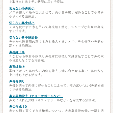
を取り出し鼻を元の状態に戻す治療法。
切らない小鼻縮小
メスを使わず糸を埋没させて、両小鼻を縫い縮めることで小鼻を
小さくする治療法。
切らない鼻尖縮小
メスを使わずに糸を用いて鼻先細く整え、シャープな印象の鼻先
する治療法。
切らない鼻中隔延長
鼻先から医療用の溶ける糸を挿入することで、鼻尖修正や鼻筋を
高くする治療法。
鼻孔縁下降
耳などから軟骨を採取し鼻孔縁に移植して継ぎ足すことで鼻の穴
を目立たなくする治療法。
鼻孔縁拳上
垂れ下がった鼻の穴の内側を除去し縫い合わせる事で、鼻の穴を
上に持ち上げる治療法。
鼻骨骨切り
鼻骨を切って内側に寄せることによって、幅の広い(太い)鼻筋を細
くさせる治療法。
鼻先異物除去（オステオポールなど）
鼻先に入れた異物（オステオポールなど）を除去する治療法。
鼻尖形成 3D
鼻先を細く高くできる施術のひとつ。大鼻翼軟骨軟骨の一部を切