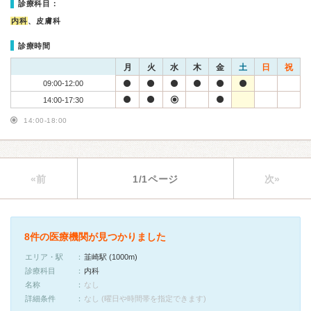
診療科目：
内科
、皮膚科
診療時間
月
火
水
木
金
土
日
祝
09:00-12:00
14:00-17:30
14:00-18:00
«前
1/1ページ
次»
8件の医療機関が見つかりました
エリア・駅
韮崎駅 (1000m)
診療科目
内科
名称
なし
詳細条件
なし (曜日や時間帯を指定できます)