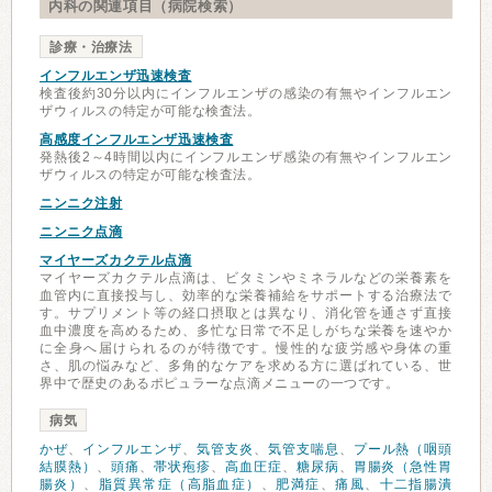
内科の関連項目（病院検索）
診療・治療法
インフルエンザ迅速検査
検査後約30分以内にインフルエンザの感染の有無やインフルエン
ザウィルスの特定が可能な検査法。
高感度インフルエンザ迅速検査
発熱後2～4時間以内にインフルエンザ感染の有無やインフルエン
ザウィルスの特定が可能な検査法。
ニンニク注射
ニンニク点滴
マイヤーズカクテル点滴
マイヤーズカクテル点滴は、ビタミンやミネラルなどの栄養素を
血管内に直接投与し、効率的な栄養補給をサポートする治療法で
す。サプリメント等の経口摂取とは異なり、消化管を通さず直接
血中濃度を高めるため、多忙な日常で不足しがちな栄養を速やか
に全身へ届けられるのが特徴です。慢性的な疲労感や身体の重
さ、肌の悩みなど、多角的なケアを求める方に選ばれている、世
界中で歴史のあるポピュラーな点滴メニューの一つです。
病気
かぜ
、
インフルエンザ
、
気管支炎
、
気管支喘息
、
プール熱（咽頭
結膜熱）
、
頭痛
、
帯状疱疹
、
高血圧症
、
糖尿病
、
胃腸炎（急性胃
腸炎）
、
脂質異常症（高脂血症）
、
肥満症
、
痛風
、
十二指腸潰