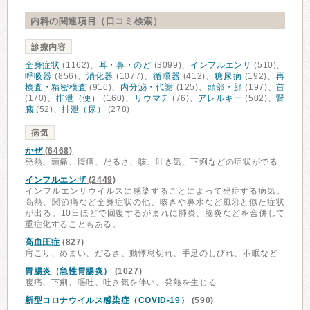
内科の関連項目（口コミ検索）
診療内容
全身症状
(1162)、
耳・鼻・のど
(3099)、
インフルエンザ
(510)、
呼吸器
(856)、
消化器
(1077)、
循環器
(412)、
糖尿病
(192)、
再
検査・精密検査
(916)、
内分泌・代謝
(125)、
頭部・顔
(197)、
首
(170)、
排泄（便）
(160)、
リウマチ
(76)、
アレルギー
(502)、
腎
臓
(52)、
排泄（尿）
(278)
病気
かぜ
(6468)
発熱、頭痛、腹痛、だるさ、咳、吐き気、下痢などの症状がでる
インフルエンザ
(2449)
インフルエンザウイルスに感染することによって発症する病気。
高熱、関節痛など全身症状の他、咳きや鼻水など風邪と似た症状
が出る。10日ほどで回復するがまれに肺炎、脳炎などを合併して
重症化することもある。
高血圧症
(827)
肩こり、めまい、だるさ、動悸息切れ、手足のしびれ、不眠など
胃腸炎（急性胃腸炎）
(1027)
腹痛、下痢、嘔吐、吐き気を伴い、発熱を生じる
新型コロナウイルス感染症（COVID-19）
(590)