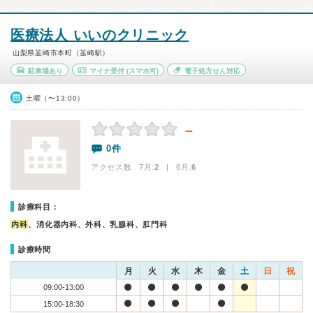
医療法人 いいのクリニック
山梨県韮崎市本町（韮崎駅）
駐車場あり
マイナ受付
(スマホ可)
電子処方せん対応
土曜（〜13:00）
－
0件
アクセス数 7月:
2
| 6月:
6
診療科目：
内科
、消化器内科、外科、乳腺科、肛門科
診療時間
月
火
水
木
金
土
日
祝
09:00-13:00
15:00-18:30