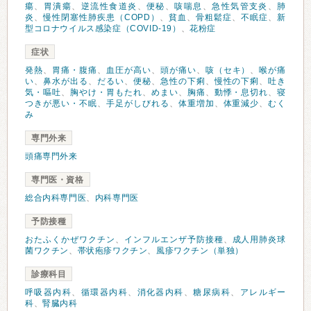
瘍
、
胃潰瘍
、
逆流性食道炎
、
便秘
、
咳喘息
、
急性気管支炎
、
肺
炎
、
慢性閉塞性肺疾患（COPD）
、
貧血
、
骨粗鬆症
、
不眠症
、
新
型コロナウイルス感染症（COVID-19）
、
花粉症
症状
発熱
、
胃痛・腹痛
、
血圧が高い
、
頭が痛い
、
咳（セキ）
、
喉が痛
い
、
鼻水が出る
、
だるい
、
便秘
、
急性の下痢
、
慢性の下痢
、
吐き
気・嘔吐
、
胸やけ・胃もたれ
、
めまい
、
胸痛
、
動悸・息切れ
、
寝
つきが悪い・不眠
、
手足がしびれる
、
体重増加
、
体重減少
、
むく
み
専門外来
頭痛専門外来
専門医・資格
総合内科専門医
、
内科専門医
予防接種
おたふくかぜワクチン
、
インフルエンザ予防接種
、
成人用肺炎球
菌ワクチン
、
帯状疱疹ワクチン
、
風疹ワクチン（単独）
診療科目
呼吸器内科
、
循環器内科
、
消化器内科
、
糖尿病科
、
アレルギー
科
、
腎臓内科