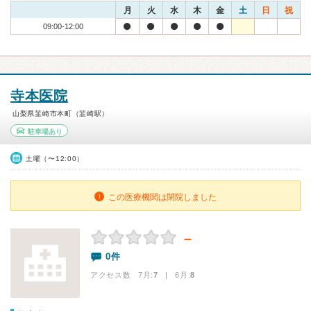
月
火
水
木
金
土
日
祝
09:00-12:00
寺本医院
山梨県韮崎市本町（韮崎駅）
駐車場あり
土曜（〜12:00）
この医療機関は閉院しました
－
0件
アクセス数 7月:
7
| 6月:
8