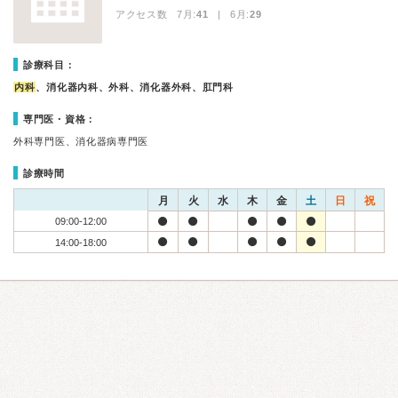
アクセス数 7月:
41
| 6月:
29
診療科目：
内科
、消化器内科、外科、消化器外科、肛門科
専門医・資格：
外科専門医、消化器病専門医
診療時間
月
火
水
木
金
土
日
祝
09:00-12:00
14:00-18:00