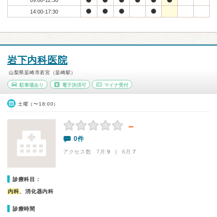
09:00-12:30
14:00-17:30
岩下内科医院
山梨県韮崎市若宮（韮崎駅）
駐車場あり
電子決済可
マイナ受付
土曜（〜18:00）
－
0件
アクセス数 7月:
9
| 6月:
7
診療科目：
内科
、消化器内科
診療時間