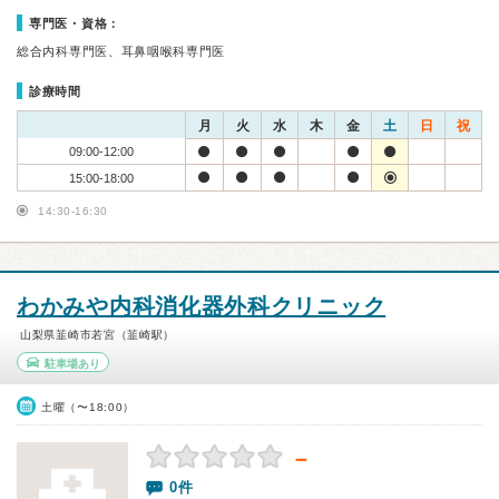
専門医・資格：
総合内科専門医、耳鼻咽喉科専門医
診療時間
月
火
水
木
金
土
日
祝
09:00-12:00
15:00-18:00
14:30-16:30
わかみや内科消化器外科クリニック
山梨県韮崎市若宮（韮崎駅）
駐車場あり
土曜（〜18:00）
－
0件