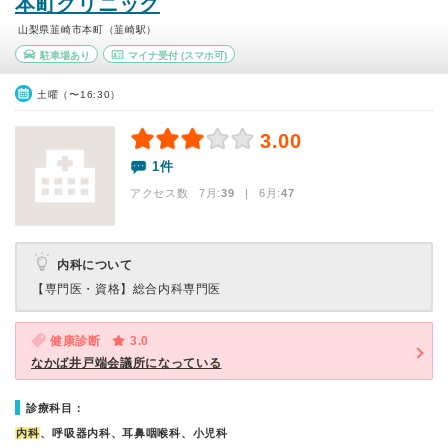
本町クリニック
山梨県韮崎市本町（韮崎駅）
駐車場あり
マイナ受付
(スマホ可)
土曜（〜16:30）
3.00
1件
アクセス数 7月:
39
| 6月:
47
内科について
【専門医・資格】
総合内科専門医
健康診断
3.0
なかば井戸端会議所になっている
診療科目：
内科
、呼吸器内科、耳鼻咽喉科、小児科