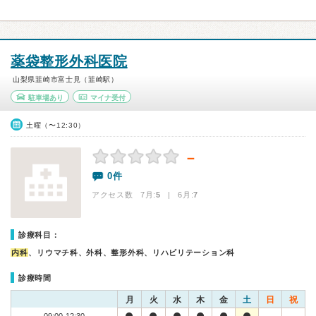
薬袋整形外科医院
山梨県韮崎市富士見（韮崎駅）
駐車場あり
マイナ受付
土曜（〜12:30）
－
0件
アクセス数 7月:
5
| 6月:
7
診療科目：
内科
、リウマチ科、外科、整形外科、リハビリテーション科
診療時間
月
火
水
木
金
土
日
祝