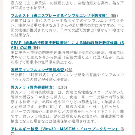
漢方薬（主に麻黄湯）の服用により、自然治癒力を高め、熱を下
げ回復させる治療法。
フルミスト（鼻にスプレーするインフルエンザ予防接種）
(55)
注射ではなく鼻にスプレーするタイプのインフルエンザワクチ
ン。注射が苦手な小さなお子さんや若い世代の方におすすめ。年1
回の接種が推奨されており、日本での認可対象は2歳から18歳まで
の健康な方。
CPAP（経鼻的持続陽圧呼吸療法）による睡眠時無呼吸症候群（S
AS）の治療
(94)
主に中等～重症の閉塞型睡眠時無呼吸症候群の治療法。機械で圧
力をかけた空気を鼻から気道（空気の通り道）に送り込み、気道
を広げて睡眠中の無呼吸を防止する。
高感度インフルエンザ迅速検査
(26)
発熱後2～4時間以内にインフルエンザ感染の有無やインフルエン
ザウィルスの特定が可能な検査法。
胃カメラ（胃内視鏡検査）
(130)
胃カメラ（胃内視鏡検査）は、先端に高性能なスコープが付いた
管状の機器を口や鼻から挿入し、食道・胃・十二指腸の内部を観
察する検査です。粘膜の色や凹凸などの形状を詳しく確認するこ
とが可能です。必要に応じて、組織の採取（生検）を行ったり、
ポリープの切除や止血処理などの治療を行ったりすることも可能
です。胃カメラ検査は、消化器症状がある場合や、健康診断で要
検査になった場合などは健康保険が適用されます。
アレルギー検査（View39・MAST36・ドロップスクリーン）
(6
7)