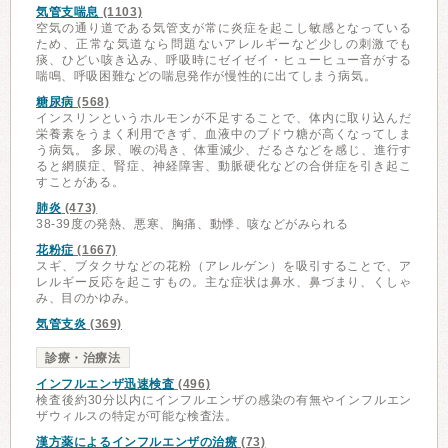
気管支喘息
(1103)
空気の通り道である気管支が常に炎症を起こし敏感となっている
ため、正常な気道なら問題ないアレルギーなど少しの刺激でも
痰、ひどい咳き込み、呼吸時にゼイゼイ・ヒューヒュー音がする
喘鳴、呼吸困難などの喘息発作が慢性的に出てしまう病気。
糖尿病
(568)
インスリンというホルモンが不足することで、体内に取り込んだ
栄養素をうまく利用できず、血液中のブドウ糖が高くなってしま
う病気。 多尿、喉の渇き、体重減少、だるさなどを感じ、進行す
ると網膜症、腎症、神経障害、動脈硬化などの合併症を引き起こ
すことがある。
肺炎
(473)
38-39度の発熱、悪寒、胸痛、動悸、咳などがみられる
花粉症
(1667)
スギ、ブタクサなどの花粉（アレルゲン）を吸引することで、ア
レルギー反応を起こすもの。主な症状は鼻水、鼻づまり、くしゃ
み、目のかゆみ。
気管支炎
(369)
診療・治療法
インフルエンザ迅速検査
(496)
検査後約30分以内にインフルエンザの感染の有無やインフルエン
ザウィルスの特定が可能な検査法。
漢方薬によるインフルエンザの治療
(73)