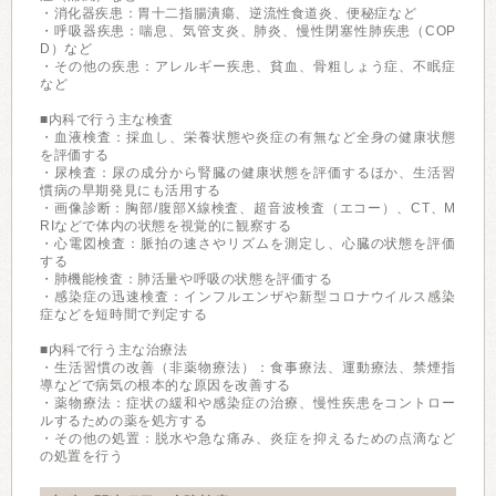
・消化器疾患：胃十二指腸潰瘍、逆流性食道炎、便秘症など
・呼吸器疾患：喘息、気管支炎、肺炎、慢性閉塞性肺疾患（COP
D）など
・その他の疾患：アレルギー疾患、貧血、骨粗しょう症、不眠症
など
■内科で行う主な検査
・血液検査：採血し、栄養状態や炎症の有無など全身の健康状態
を評価する
・尿検査：尿の成分から腎臓の健康状態を評価するほか、生活習
慣病の早期発見にも活用する
・画像診断：胸部/腹部X線検査、超音波検査（エコー）、CT、M
RIなどで体内の状態を視覚的に観察する
・心電図検査：脈拍の速さやリズムを測定し、心臓の状態を評価
する
・肺機能検査：肺活量や呼吸の状態を評価する
・感染症の迅速検査：インフルエンザや新型コロナウイルス感染
症などを短時間で判定する
■内科で行う主な治療法
・生活習慣の改善（非薬物療法）：食事療法、運動療法、禁煙指
導などで病気の根本的な原因を改善する
・薬物療法：症状の緩和や感染症の治療、慢性疾患をコントロー
ルするための薬を処方する
・その他の処置：脱水や急な痛み、炎症を抑えるための点滴など
の処置を行う