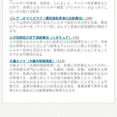
アレルギー性鼻炎、花粉症、じんましん、アトピー性皮膚炎など
の方で、原因となるアレルギー物質（アレルゲン）がはっきりし
ない方が受ける検査。
ゾレア・オマリズマブ（重症喘息患者の注射療法）
(26)
ゾレアは炎症の原因であるアレルギー反応の元を抑える薬。重症
のアレルギー性（アトピー性）ぜんそく患者の症状緩和が期待で
きる。
スギ花粉症の舌下免疫療法（シダキュア）
(71)
スギ花粉エキスから作られた錠剤を1日1回服用することで、年単
位の時間をかけて少しずつ身体をアレルゲンに慣らす治療法。ア
レルギー症状を完治させる・長期的に症状を起こらなくすること
ができる可能性がある。
大腸カメラ（大腸内視鏡検査）
(113)
大腸カメラ（大腸内視鏡検査）は、先端に高性能なカメラが付い
た内視鏡を肛門から挿入し、大腸内（直腸～盲腸）を観察する検
査です。粘膜の色や形状、炎症や腫瘍の有無を直接確認できるの
が特徴です。必要に応じてその場で組織を採取したり（生検）、
がん化の恐れがあるポリープはその場で切除したりすることも可
能です。血便や腹痛などの症状がある場合、健康診断で異常を指
摘された場合などは健康保険が適用されます。