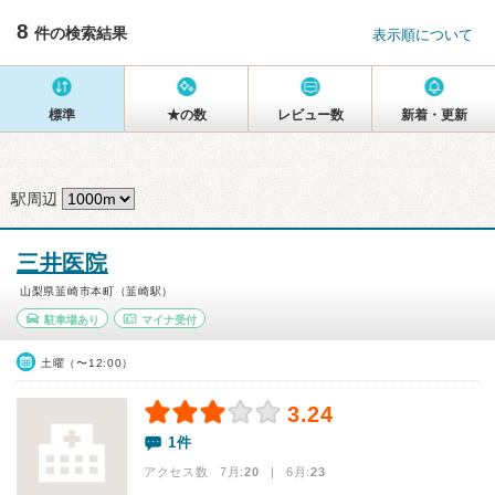
8
件の検索結果
表示順について
標準
★の数
レビュー数
新着・更新
駅周辺
三井医院
山梨県韮崎市本町（韮崎駅）
駐車場あり
マイナ受付
土曜（〜12:00）
3.24
1件
アクセス数 7月:
20
| 6月:
23