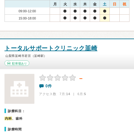
月
火
水
木
金
土
日
祝
09:00-12:00
15:00-18:00
トータルサポートクリニック韮崎
山梨県韮崎市若宮（韮崎駅）
駐車場あり
－
0件
アクセス数 7月:
14
| 6月:
5
診療科目：
内科
、歯科
診療時間