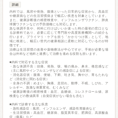
詳細
内科では、風邪や発熱、腹痛といった日常的な症状から、高血圧
や糖尿病などの生活習慣病まで幅広い疾患を対象としています。
また、健康診断後の精密検査や、インフルエンザワクチン、肺炎
球菌ワクチンなどの予防接種にも対応します。
急な体調不良や、何科に行けばいいか迷った時の最初の窓口とな
る診療科であり、必要に応じて専門医や高度医療機関への紹介も
行います。プライマリ・ケアを担う「かかりつけ医」として、地
域に根差し、幅広い世代の健康相談に柔軟に対応しているのが特
徴です。
治療は生活習慣の改善や薬物療法が中心ですが、手術が必要な場
合は外科など他科と連携して治療を進める役割も担います。
■内科で対応する主な症状
・急な体調不良：頭痛、発熱、咳、喉の痛み、鼻水、倦怠感など
（主に風邪やインフルエンザなどの感染症による症状）
・消化器症状：腹痛、便秘、下痢、吐き気、胸やけ、胃もたれな
ど（消化管に関わる症状）
・全身の不調：めまい、胸痛、息切れ、動悸、不眠、しびれ、ア
レルギー、急激な体重変化、むくみなど
・健康診断後の精密検査：血圧、血糖値、コレステロール値、尿
検査などの数値異常（自覚症状がない場合も含む）
■内科で診療する主な疾患
・急性感染症：風邪、インフルエンザ、感染性胃腸炎など
・生活習慣病：高血圧、糖尿病、脂質異常症、肥満症、高尿酸血
症（痛風）など