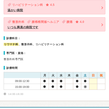
リハビリテーション科
4.5
温かい病院
整形外科
腰椎椎間板ヘルニア
腰痛
4.0
いつも満員の病院です
診療科目：
リウマチ科
、整形外科、リハビリテーション科
専門医・資格：
整形外科専門医
診療時間
月
火
水
木
金
土
日
祝
09:00-12:30
15:00-19:00
14:00-16:00