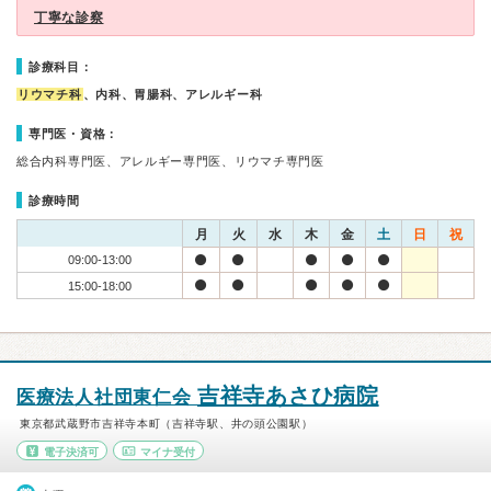
丁寧な診察
診療科目：
リウマチ科
、内科、胃腸科、アレルギー科
専門医・資格：
総合内科専門医、アレルギー専門医、リウマチ専門医
診療時間
月
火
水
木
金
土
日
祝
09:00-13:00
15:00-18:00
吉祥寺あさひ病院
医療法人社団東仁会
東京都武蔵野市吉祥寺本町（吉祥寺駅、井の頭公園駅）
電子決済可
マイナ受付