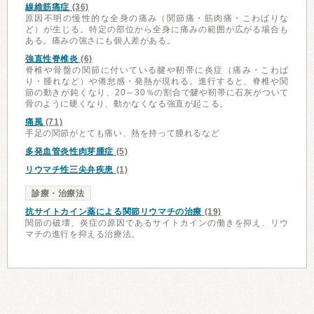
線維筋痛症
(36)
原因不明の慢性的な全身の痛み（関節痛・筋肉痛・こわばりな
ど）が生じる。特定の部位から全身に痛みの範囲が広がる場合も
ある。痛みの強さにも個人差がある。
強直性脊椎炎
(6)
脊椎や骨盤の関節に付いている腱や靭帯に炎症（痛み・こわば
り・腫れなど）や倦怠感・発熱が現れる。進行すると、脊椎や関
節の動きが鈍くなり、20～30％の割合で腱や靭帯に石灰がついて
骨のように硬くなり、動かなくなる強直が起こる。
痛風
(71)
手足の関節がとても痛い、熱を持って腫れるなど
多発血管炎性肉芽腫症
(5)
リウマチ性三尖弁疾患
(1)
診療・治療法
抗サイトカイン薬による関節リウマチの治療
(19)
関節の破壊、炎症の原因であるサイトカインの働きを抑え、リウ
マチの進行を抑える治療法。