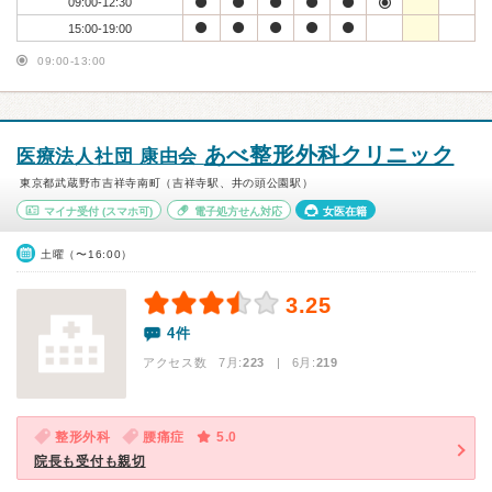
09:00-12:30
15:00-19:00
09:00-13:00
あべ整形外科クリニック
医療法人社団 康由会
東京都武蔵野市吉祥寺南町（吉祥寺駅、井の頭公園駅）
マイナ受付
(スマホ可)
電子処方せん対応
女医在籍
土曜（〜16:00）
3.25
4件
アクセス数 7月:
223
| 6月:
219
整形外科
腰痛症
5.0
院長も受付も親切