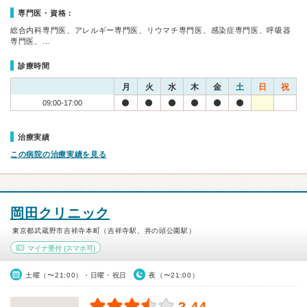
専門医・資格：
総合内科専門医、アレルギー専門医、リウマチ専門医、感染症専門医、呼吸器
専門医、…
診療時間
月
火
水
木
金
土
日
祝
09:00-17:00
治療実績
この病院の治療実績を見る
岡田クリニック
東京都武蔵野市吉祥寺本町（吉祥寺駅、井の頭公園駅）
マイナ受付
(スマホ可)
土曜（〜21:00）・日曜・祝日
夜（〜21:00）