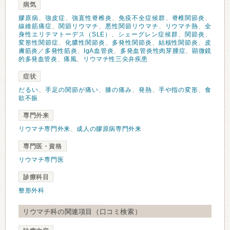
病気
膠原病
、
強皮症
、
強直性脊椎炎
、
免疫不全症候群
、
脊椎関節炎
、
線維筋痛症
、
関節リウマチ
、
悪性関節リウマチ
、
リウマチ熱
、
全
身性エリテマトーデス（SLE）
、
シェーグレン症候群
、
関節炎
、
変形性関節症
、
化膿性関節炎
、
多発性関節炎
、
結核性関節炎
、
皮
膚筋炎／多発性筋炎
、
IgA血管炎
、
多発血管炎性肉芽腫症
、
顕微鏡
的多発血管炎
、
痛風
、
リウマチ性三尖弁疾患
症状
だるい
、
手足の関節が痛い
、
膝の痛み
、
発熱
、
手や指の変形
、
食
欲不振
専門外来
リウマチ専門外来
、
成人の膠原病専門外来
専門医・資格
リウマチ専門医
診療科目
整形外科
リウマチ科の関連項目（口コミ検索）