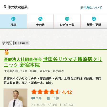
6
件の検索結果
表示順について
標準
★の数
レビュー数
新着・更新
駅周辺
世田谷リウマチ膠原病クリ
医療法人社団東信会
ニック 新宿本院
東京都渋谷区代々木（新宿駅、南新宿駅、都庁前駅）
新宿駅すぐのリウマチ科・膠原病科・内科。土曜も13時まで診療。専門
医多数在籍。漢方・頭痛外来。鍼灸。
4.42
2件
86件
アクセス数 7月:
367
| 6月:
413