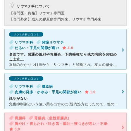
リウマチ科について
【専門医・資格】
リウマチ専門医
【専門外来】
成人の膠原病専門外来、リウマチ専門外来
リウマチ科の口コミ
リウマチ科
関節リウマチ
だるい・手足の関節が痛い
4.0
名医です。普通の風邪や胃腸炎、予防接種なら他の病院をお勧め
します。
近所のかかりつけ医から「リウマチ」と診断され、友人の紹介で松井先生へ受診。 ごく初期の段階だったので、微熱とだるさ以外の症状はありませんでしたが、リウマチ因子が異常に高く「放っておいたら大変なことに
リウマチ科の口コミ
リウマチ科
膠原病
皮膚の発疹・かゆみ・手足の関節が痛い
1.0
説明がない
免疫抑制剤という強い薬を出すのに(院内処方だったので、他の薬局でもらえるような薬の説明書はありません)何の説明もありませんでした。 病気の説明もなく 医師はパソコンをたたいて、薬を決めたようで、こち
胃腸科
胃腸炎（急性胃腸炎）
胸やけ・胃もたれ・吐き気・嘔吐・寝つきが悪い・不眠
5.0