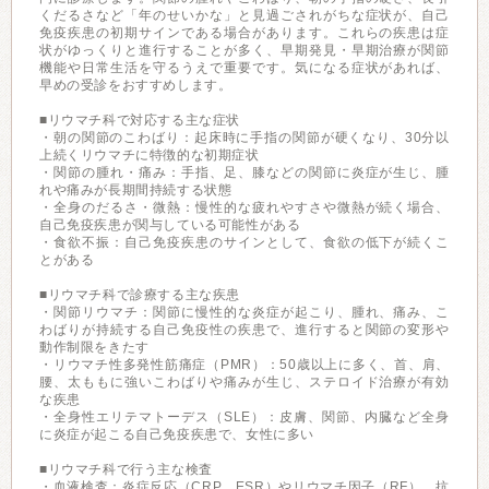
くだるさなど「年のせいかな」と見過ごされがちな症状が、自己
免疫疾患の初期サインである場合があります。これらの疾患は症
状がゆっくりと進行することが多く、早期発見・早期治療が関節
機能や日常生活を守るうえで重要です。気になる症状があれば、
早めの受診をおすすめします。
■リウマチ科で対応する主な症状
・朝の関節のこわばり：起床時に手指の関節が硬くなり、30分以
上続くリウマチに特徴的な初期症状
・関節の腫れ・痛み：手指、足、膝などの関節に炎症が生じ、腫
れや痛みが長期間持続する状態
・全身のだるさ・微熱：慢性的な疲れやすさや微熱が続く場合、
自己免疫疾患が関与している可能性がある
・食欲不振：自己免疫疾患のサインとして、食欲の低下が続くこ
とがある
■リウマチ科で診療する主な疾患
・関節リウマチ：関節に慢性的な炎症が起こり、腫れ、痛み、こ
わばりが持続する自己免疫性の疾患で、進行すると関節の変形や
動作制限をきたす
・リウマチ性多発性筋痛症（PMR）：50歳以上に多く、首、肩、
腰、太ももに強いこわばりや痛みが生じ、ステロイド治療が有効
な疾患
・全身性エリテマトーデス（SLE）：皮膚、関節、内臓など全身
に炎症が起こる自己免疫疾患で、女性に多い
■リウマチ科で行う主な検査
・血液検査：炎症反応（CRP、ESR）やリウマチ因子（RF）、抗