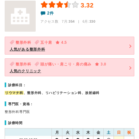
3.32
2件
アクセス数 7月:
354
| 6月:
330
整形外科
五十肩
4.5
人気がある整形外科
整形外科
頭が痛い・肩こり・肩の痛み
3.0
人気のクリニック
診療科目：
リウマチ科
、整形外科、リハビリテーション科、放射線科
専門医・資格：
整形外科専門医
診療時間
月
火
水
木
金
土
日
祝