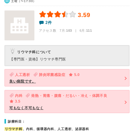
土曜（〜17:00）
3.59
2件
アクセス数 7月:
103
| 6月:
111
リウマチ科について
【専門医・資格】
リウマチ専門医
人工透析
肺炎球菌感染症
5.0
良い病院です。
内科
発熱・胃痛・腹痛・だるい・冷え・体調不良
3.5
可もなく不可もなく
診療科目：
リウマチ科
、内科、循環器内科、人工透析、泌尿器科