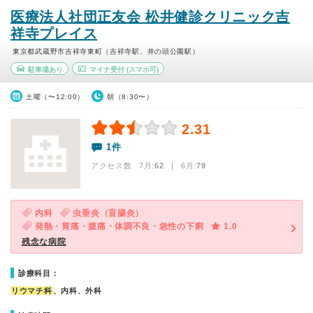
医療法人社団正友会 松井健診クリニック吉
祥寺プレイス
東京都武蔵野市吉祥寺東町（吉祥寺駅、井の頭公園駅）
駐車場あり
マイナ受付
(スマホ可)
土曜（〜12:00）
朝（8:30〜）
2.31
1件
アクセス数 7月:
62
| 6月:
79
内科
虫垂炎（盲腸炎）
発熱・胃痛・腹痛・体調不良・急性の下痢
1.0
残念な病院
診療科目：
リウマチ科
、内科、外科