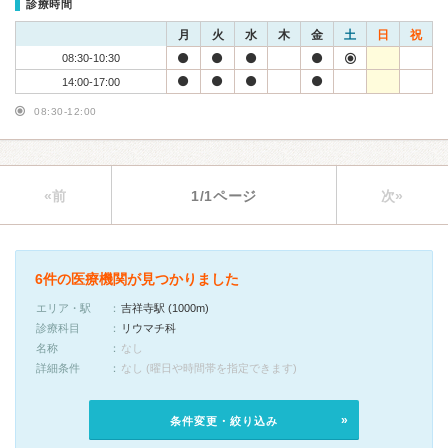
診療時間
月
火
水
木
金
土
日
祝
08:30-10:30
14:00-17:00
08:30-12:00
«前
1/1ページ
次»
6件の医療機関が見つかりました
エリア・駅
吉祥寺駅 (1000m)
診療科目
リウマチ科
名称
なし
詳細条件
なし (曜日や時間帯を指定できます)
条件変更・絞り込み