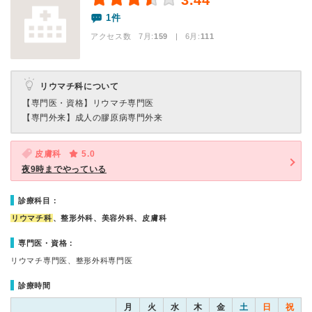
3.44
1件
アクセス数 7月:
159
| 6月:
111
リウマチ科について
【専門医・資格】
リウマチ専門医
【専門外来】
成人の膠原病専門外来
皮膚科
5.0
夜9時までやっている
診療科目：
リウマチ科
、整形外科、美容外科、皮膚科
専門医・資格：
リウマチ専門医、整形外科専門医
診療時間
月
火
水
木
金
土
日
祝