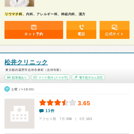
リウマチ科
、内科、アレルギー科、神経内科、漢方
ネット予約
電話
公式サイト
松井クリニック
東京都武蔵野市吉祥寺東町（吉祥寺駅）
駐車場あり
マイナ受付
(スマホ可)
電子処方せん対応
土曜（〜18:00）
3.65
13件
アクセス数 7月:
356
| 6月:
153