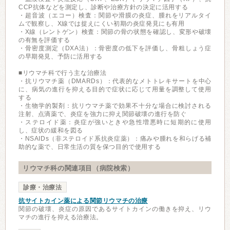
CCP抗体などを測定し、診断や治療方針の決定に活用する
・超音波（エコー）検査：関節や滑膜の炎症、腫れをリアルタイ
ムで観察し、X線では捉えにくい初期の炎症発見にも有用
・X線（レントゲン）検査：関節の骨の状態を確認し、変形や破壊
の有無を評価する
・骨密度測定（DXA法）：骨密度の低下を評価し、骨粗しょう症
の早期発見、予防に活用する
■リウマチ科で行う主な治療法
・抗リウマチ薬（DMARDs）：代表的なメトトレキサートを中心
に、病気の進行を抑える目的で症状に応じて用量を調整して使用
する
・生物学的製剤：抗リウマチ薬で効果不十分な場合に検討される
注射、点滴薬で、炎症を強力に抑え関節破壊の進行を防ぐ
・ステロイド薬：炎症が強いときや急性増悪時に短期的に使用
し、症状の緩和を図る
・NSAIDs（非ステロイド系抗炎症薬）：痛みや腫れを和らげる補
助的な薬で、日常生活の質を保つ目的で使用する
リウマチ科の関連項目（病院検索）
診療・治療法
抗サイトカイン薬による関節リウマチの治療
関節の破壊、炎症の原因であるサイトカインの働きを抑え、リウ
マチの進行を抑える治療法。