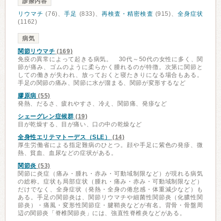
診療内容
リウマチ
(76)、
手足
(833)、
再検査・精密検査
(915)、
全身症状
(1162)
病気
関節リウマチ
(169)
免疫の異常によって起きる病気。 30代～50代の女性に多く、関
節が痛み、ゴムのように柔らかく腫れるのが特徴。次第に関節と
しての働きが失われ、放っておくと寝たきりになる場合もある。
手足の関節の痛み、関節に水が溜まる、関節が変形するなど
膠原病
(55)
発熱、だるさ、疲れやすさ、冷え、関節痛、発疹など
シェーグレン症候群
(19)
目が乾燥する、目が痛い、口の中の乾燥など
全身性エリテマトーデス（SLE）
(14)
厚生労働省による指定難病のひとつ。顔や手足に紫色の発疹、微
熱、貧血、血尿などの症状がある。
関節炎
(53)
関節に炎症（痛み・腫れ・赤み・可動域制限など）が現れる病気
の総称。症状も局部症状（腫れ・痛み・赤み・可動域制限など）
だけでなく、全身症状（発熱・全身の倦怠感・体重減少など）も
ある。手足の関節炎は、関節リウマチや細菌性関節炎（化膿性関
節炎）・痛風・変形性関節症・腱鞘炎などが有名。背骨・骨盤周
辺の関節炎「脊椎関節炎」には、強直性脊椎炎などがある。