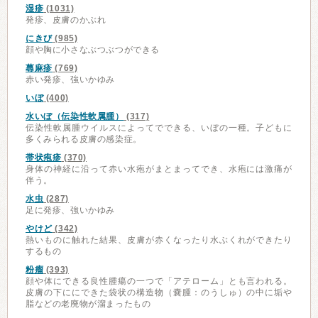
湿疹
(1031)
発疹、皮膚のかぶれ
にきび
(985)
顔や胸に小さなぶつぶつができる
蕁麻疹
(769)
赤い発疹、強いかゆみ
いぼ
(400)
水いぼ（伝染性軟属腫）
(317)
伝染性軟属腫ウイルスによってでできる、いぼの一種。子どもに
多くみられる皮膚の感染症。
帯状疱疹
(370)
身体の神経に沿って赤い水疱がまとまってでき、水疱には激痛が
伴う。
水虫
(287)
足に発疹、強いかゆみ
やけど
(342)
熱いものに触れた結果、皮膚が赤くなったり水ぶくれができたり
するもの
粉瘤
(393)
顔や体にできる良性腫瘍の一つで「アテローム」とも言われる。
皮膚の下ににできた袋状の構造物（嚢腫：のうしゅ）の中に垢や
脂などの老廃物が溜まったもの