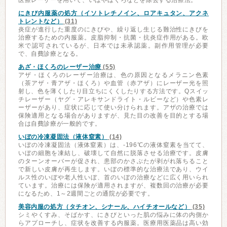
医療レーザーを用いて、いぼやほくろなどを除去する治療法。
にきび内服薬の処方（イソトレチノイン、ロアキュタン、アクネ
トレントなど）
(31)
炎症が進行した重度のにきびや、繰り返し生じる難治性にきびを
治療するための内服薬。皮脂抑制・抗菌・抗炎症作用がある。欧
米で認可されているが、日本では未承認薬。副作用管理が必要
で、自費診療となる。
あざ・ほくろのレーザー治療
(55)
アザ・ほくろのレーザー治療は、色の原因となるメラニン色素
（茶アザ・青アザ・ほくろ）や血管（赤アザ）にレーザー光を照
射し、色を薄くしたり目立ちにくくしたりする方法です。Qスイッ
チレーザー（ヤグ・アレキサンドライト・ルビーなど）や色素レ
ーザーがあり、症状に応じて使い分けられます。アザの治療では
保険適用となる場合がありますが、見た目の改善を目的とする場
合は自費診療が一般的です。
いぼの冷凍凝固法（液体窒素）
(14)
いぼの冷凍凝固法（液体窒素）は、-196℃の液体窒素を当てて、
いぼの細胞を凍結し、破壊して自然に脱落させる治療です。皮膚
のターンオーバーが促され、患部のかさぶたが剥がれ落ちること
で新しい皮膚が再生します。いぼの標準的な治療法であり、ウイ
ルス性のいぼや老人性いぼ、首のいぼの治療などに広く用いられ
ています。治療には保険が適用されますが、複数回の治療が必要
になるため、1～2週間ごとの通院が必要です。
美容内服の処方（タチオン、シナール、ハイチオールなど）
(35)
シミやくすみ、そばかす、にきびといった肌の悩みに体の内側か
らアプローチし、症状を改善する内服薬。医療用医薬品は高い効