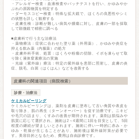
・アレルギー検査：血液検査やパッチテストを行い、かゆみやか
ぶれの原因物質を特定する
・ダーモスコピー検査：特殊な拡大鏡で、ほくろの良悪性やシミ
の状態を詳しく観察する
・皮膚生検：診断が難しい病気や腫瘍に対し、皮膚の一部を採取
して顕微鏡で精密に調べる
■皮膚科で行う主な治療法
・薬物療法：症状に合わせた塗り薬（外用薬）、かゆみや炎症を
抑える飲み薬（内服薬）の処方
・皮膚外科手術、処置：ほくろや粉瘤の切除、イボを凍らせて取
り除く液体窒素療法の実施
・光線（紫外線）療法：特定の紫外線を患部に照射し、皮膚の炎
症、脱毛、白斑（はくはん）などを改善する
皮膚科の関連項目（病院検索）
診療・治療法
ケミカルピーリング
ケミカルピーリングは、薬剤を皮膚に塗布して古い角質や表皮を
取り除き、肌の再生（ターンオーバー）を促す治療です。ニキビ
や毛穴の詰まり、くすみの改善が期待されます。薬剤は肌悩みや
肌質に応じて選択され、施術は2～4週間に1回を目安として、5回
程度の継続が望ましいとされます。施術に伴い一時的に赤み・か
ゆみ・乾燥が生じることがあり、施術後は紫外線対策が必要で
す。美容目的となるため、費用は自由診療です。