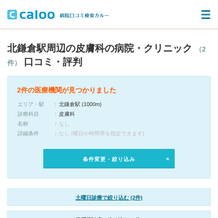
北鎌倉駅周辺の皮膚科の病院・クリニック
（2
口コミ・評判
件）
2件の医療機関が見つかりました
エリア・駅
北鎌倉駅 (1000m)
診療科目
皮膚科
名称
なし
詳細条件
なし (曜日や時間帯を指定できます)
条件変更・絞り込み
土曜日診療で絞り込む (2件)