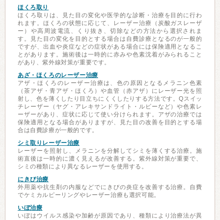
ほくろ取り
ほくろ取りは、見た目の変化や医学的な診断・治療を目的に行わ
れます。ほくろの状態に応じて、レーザー治療（炭酸ガスレーザ
ー）や高周波電流、くり抜き、切除などの方法から選択されま
す。見た目の変化を目的とする場合は自費診療となるのが一般的
ですが、出血や炎症などの症状がある場合には保険適用となるこ
とがあります。施術後は一時的に赤みや色素沈着がみられること
があり、紫外線対策が重要です。
あざ・ほくろのレーザー治療
アザ・ほくろのレーザー治療は、色の原因となるメラニン色素
（茶アザ・青アザ・ほくろ）や血管（赤アザ）にレーザー光を照
射し、色を薄くしたり目立ちにくくしたりする方法です。Qスイッ
チレーザー（ヤグ・アレキサンドライト・ルビーなど）や色素レ
ーザーがあり、症状に応じて使い分けられます。アザの治療では
保険適用となる場合がありますが、見た目の改善を目的とする場
合は自費診療が一般的です。
シミ取りレーザー治療
レーザーを照射し、メラニンを分解してシミを薄くする治療。施
術直後は一時的に濃く見えるが改善する。紫外線対策が重要で、
シミの種類により異なるレーザーを使用する。
にきび治療
外用薬や抗生剤の内服などでにきびの炎症を改善する治療。自費
でケミカルピーリングやレーザー治療も選択可能。
いぼ治療
いぼはウイルス感染や加齢が原因であり、種類により治療法が異