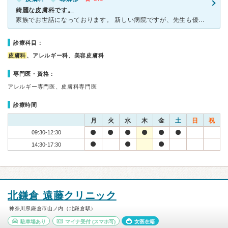
綺麗な皮膚科です。
家族でお世話になっております。 新しい病院ですが、先生も優しくて、子供の足のイボの治療やアトピー性皮膚炎、蕁麻疹と、色々、診ていただいています。 質問にも、丁寧に答えてくださいます。 Web
診療科目：
皮膚科
、アレルギー科、美容皮膚科
専門医・資格：
アレルギー専門医、皮膚科専門医
診療時間
月
火
水
木
金
土
日
祝
09:30-12:30
14:30-17:30
北鎌倉 遠藤クリニック
神奈川県鎌倉市山ノ内（北鎌倉駅）
駐車場あり
マイナ受付
(スマホ可)
女医在籍