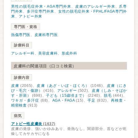
男性の脱毛症外来・AGA専門外来
、
皮膚のアレルギー外来
、
爪専
門外来
、
多汗症専門外来
、
女性の脱毛症外来・FPHL/FAGA専門外
来
、
アトピー外来
専門医・資格
熱傷専門医
、
皮膚科専門医
診療科目
アレルギー科
、
美容皮膚科
、
形成外科
皮膚科の関連項目（口コミ検索）
診療内容
皮膚
(2065)、
皮膚（あざ・いぼ・ほくろ）
(1046)、
皮膚（にき
び・毛穴・傷跡）
(416)、
アレルギー
(502)、
皮膚（しみ・そばか
す・肝斑）
(698)、
子ども（15歳頃まで）
(2240)、
脱毛
(444)、
ワキガ・多汗症
(68)、
AGA・FAGA
(15)、
手足
(832)、
再検査・
精密検査
(913)
病気
アトピー性皮膚炎
(1637)
皮膚の発疹、強いかゆみあり、発熱なし。関節部分、首などが乾
燥してカサカサになる