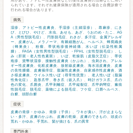
用があり、アトピー性皮膚炎などの慢性皮膚炎の治療などに用い
られています。それぞれ健康保険が適用される場合と自費診療で
行われる場合があります。
病気
湿疹
、
アトピー性皮膚炎
、
手湿疹（主婦湿疹）
、
蕁麻疹
、
にき
び
、
とびひ
、
やけど
、
水虫
、
あせも
、
あざ
、
うおのめ・たこ
、
AG
A（男性型脱毛症）
、
円形脱毛症
、
わきが
、
多汗症
、
金属アレルギ
ー
、
皮膚がん
、
メラノーマ
、
有棘細胞がん
、
ヘルペス
、
蜂窩織炎
（蜂巣炎）
、
粉瘤
、
帯状疱疹後神経痛
、
水いぼ（伝染性軟属
腫）
、
FAGA（女性男性型脱毛症）・FPHL（女性型脱毛症）
、
し
み（肝斑・老人性色素斑）
、
いぼ
、
乾燥肌（皮脂欠乏症）
、
帯状
疱疹
、
貨幣状湿疹
、
接触性皮膚炎（かぶれ）
、
虫刺され
、
アレル
ギー性皮膚炎
、
化粧皮膚炎
、
放射線皮膚炎
、
海水浴皮膚炎
、
皮膚
の良性腫瘍
、
皮膚掻痒症
、
脂漏性皮膚炎
、
自家感作性皮膚炎
、
酒
さ様皮膚炎
、
ウイルス性いぼ（尋常性疣贅）
、
老人性いぼ（脂漏
性角化症）
、
匙形爪甲
、
巻き爪（嵌入爪）
、
時計ガラス爪
、
爪の
色の変化
、
爪囲炎
、
爪甲剥離症
、
爪甲縦裂症
、
爪甲鉤彎症
、
瘢痕
性脱毛症
、
脱毛症
、
薬物による脱毛症
、
フケ症
、
口唇ヘルペス
、
白癬
、
頭部白癬
症状
皮膚の発疹・かゆみ
、
発疹（子供）
、
ワキが臭い
、
汗が止まらな
い・多汗
、
皮膚のかぶれ
、
皮膚の乾燥
、
皮膚のできもの
、
頭皮の
荒れ・かゆみ
、
手荒れ
、
髪が抜ける
、
爪の異常
専門外来