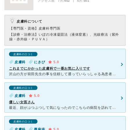
アクセス数 7月:
452
| 6月:
501
皮膚科について
【専門医・資格】
皮膚科専門医
【診療・治療法】
いぼの冷凍凝固法（液体窒素）、光線療法（紫外
線・赤外線・ＰＵＶＡ）
皮膚科の口コミ
皮膚科
にきび
5.0
これまでにかかった皮膚科で一番お気に入りです
沢山の方が前田先生の事を信頼して通っていらっしゃる為患者さんは常日頃から多いですが、web予約をしてから行くと待ち時間はさほど長くありません。 10分前後といったところでしょうか？ 肝心の治療につ
皮膚科の口コミ
皮膚科
5.0
優しい女医さん
最近、顔がぶつぶつして気になったのでこちらの病院を訪れてみました。駅からは遠いので、家族に車で送ってもらいました。病院は新しいのでとてもキレイでした。院内はかなり混雑していて、かなり密ではありました。
皮膚科の口コミ
皮膚科
蕁麻疹
5.0