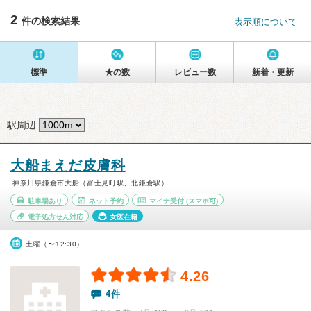
2
件の検索結果
表示順について
標準
★の数
レビュー数
新着・更新
駅周辺
大船まえだ皮膚科
神奈川県鎌倉市大船（富士見町駅、北鎌倉駅）
駐車場あり
ネット予約
マイナ受付
(スマホ可)
電子処方せん対応
女医在籍
土曜（〜12:30）
4.26
4件