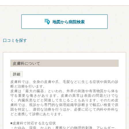
地図から病院検索
口コミを探す
皮膚科について
詳細
皮膚科では、全身の皮膚や爪、毛髪などに生じる症状や病気の診
断と治療を行います。
皮膚は「最大の臓器」といわれ、外界の刺激や有害物質から体を
守る重要な働きがあります。皮膚の異常は表面の問題だけでな
く、内臓疾患などと関連して生じることもあります。そのため皮
膚科では、視診から専門的な病理組織学診断まで幅広い検査で原
因を特定し、適切な治療を行うほか、必要に応じて内科や外科な
どと連携して診療にあたります。
■皮膚科で対応する主な症状
・かゆみ、湿疹、かぶれ：摩擦などの物理的刺激、アレルギー、