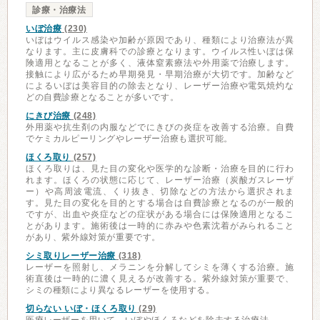
診療・治療法
いぼ治療
(230)
いぼはウイルス感染や加齢が原因であり、種類により治療法が異
なります。主に皮膚科での診療となります。ウイルス性いぼは保
険適用となることが多く、液体窒素療法や外用薬で治療します。
接触により広がるため早期発見・早期治療が大切です。加齢など
によるいぼは美容目的の除去となり、レーザー治療や電気焼灼な
どの自費診療となることが多いです。
にきび治療
(248)
外用薬や抗生剤の内服などでにきびの炎症を改善する治療。自費
でケミカルピーリングやレーザー治療も選択可能。
ほくろ取り
(257)
ほくろ取りは、見た目の変化や医学的な診断・治療を目的に行わ
れます。ほくろの状態に応じて、レーザー治療（炭酸ガスレーザ
ー）や高周波電流、くり抜き、切除などの方法から選択されま
す。見た目の変化を目的とする場合は自費診療となるのが一般的
ですが、出血や炎症などの症状がある場合には保険適用となるこ
とがあります。施術後は一時的に赤みや色素沈着がみられること
があり、紫外線対策が重要です。
シミ取りレーザー治療
(318)
レーザーを照射し、メラニンを分解してシミを薄くする治療。施
術直後は一時的に濃く見えるが改善する。紫外線対策が重要で、
シミの種類により異なるレーザーを使用する。
切らない いぼ・ほくろ取り
(29)