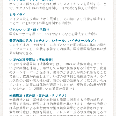
ボツリヌス菌から抽出されたボツリヌストキシンを注射すること
で、エクリン汗腺の活動を抑制し、汗の分泌を抑える治療法。
ミラドライ
マイクロ波を皮膚の上から照射し、その熱により汗腺を破壊する
ことで、においや汗の量を抑制する治療法。
切らない いぼ・ほくろ取り
医療レーザーを用いて、いぼやほくろなどを除去する治療法。
美容内服の処方（タチオン、シナール、ハイチオールなど）
シミやくすみ、そばかす、にきびといった肌の悩みに体の内側か
らアプローチし、症状を改善する内服薬。医療用医薬品は高い効
果が期待できる。
いぼの冷凍凝固法（液体窒素）
いぼの冷凍凝固法（液体窒素）は、-196℃の液体窒素を当てて、
いぼの細胞を凍結し、破壊して自然に脱落させる治療です。皮膚
のターンオーバーが促され、患部のかさぶたが剥がれ落ちること
で新しい皮膚が再生します。いぼの標準的な治療法であり、ウイ
ルス性のいぼや老人性いぼ、首のいぼの治療などに広く用いられ
ています。治療には保険が適用されますが、複数回の治療が必要
になるため、1～2週間ごとの通院が必要です。
光線療法（紫外線・赤外線・ＰＵＶＡ）
光線療法とは、紫外線や赤外線を患部に照射する治療の総称で、
使用する光線の種類により治療効果が異なります。赤外線治療で
は温熱効果による血行促進や消炎鎮痛効果などが期待されます。
紫外線治療は、免疫を調整し、アレルギー反応や炎症を抑える作