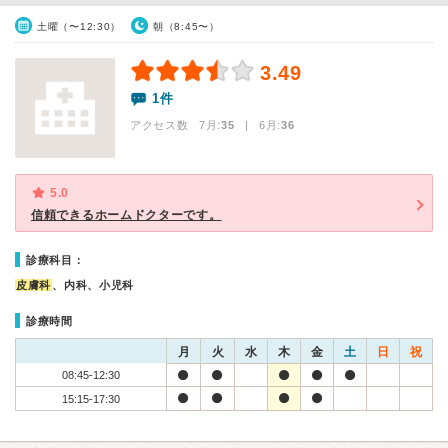
土曜（〜12:30）
朝（8:45〜）
3.49
1件
アクセス数 7月:
35
| 6月:
36
5.0
信頼できるホームドクターです。
診療科目：
皮膚科
、内科、小児科
診療時間
月
火
水
木
金
土
日
祝
08:45-12:30
15:15-17:30