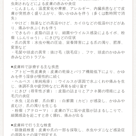
虫刺されなどによる皮膚の赤みや炎症
・じんましん：温度変化や摩擦、アレルギー、内臓疾患などで皮
膚が突然赤く盛り上がり、強いかゆみを伴う（多くは数時間で消
失）
・やけど：熱湯などの高温やけど、カイロなどの低温やけどがあ
り、痛みや水ぶくれを伴う
・できもの：皮脂の詰まり、細菌やウイルス感染によるイボ、粉
瘤（ふんりゅう）、にきびなどの症状
・爪の異常：水虫や靴の圧迫、栄養障害による爪の濁り、肥厚、
変形など
・毛髪や頭皮の異常：抜け毛（脱毛症）、フケ、頭皮のかゆみや
赤みなどのトラブル
■皮膚科で診療する主な疾患
・アトピー性皮膚炎：皮膚の乾燥とバリア機能低下により、かゆ
みを伴う湿疹が慢性的に続く
・ヘルペス（単純疱疹）：ウイルスが原因で水ぶくれや痛みを生
じ、体調不良や疲労時などに再発を繰り返す
・にきび（尋常性ざ瘡）：皮脂の詰まりとアクネ菌の増殖による
毛穴の炎症
・水虫（足白癬、爪白癬）：白癬菌（カビ）が感染し、かゆみや
皮むけ、爪の濁りを生じる
・粉瘤（アテローマ）：皮膚の下に垢や皮脂が詰まるしこりで、
細菌感染を起こすと赤く腫れ、痛みが出る
■皮膚科で行う主な検査
・顕微鏡検査：皮膚や爪の一部を採取し、水虫やダニなど感染症
の原因をその場で特定する