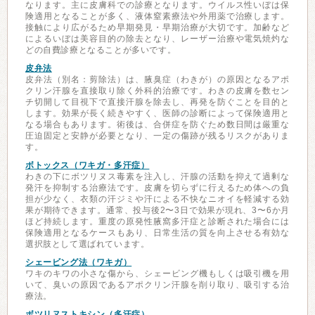
なります。主に皮膚科での診療となります。ウイルス性いぼは保
険適用となることが多く、液体窒素療法や外用薬で治療します。
接触により広がるため早期発見・早期治療が大切です。加齢など
によるいぼは美容目的の除去となり、レーザー治療や電気焼灼な
どの自費診療となることが多いです。
皮弁法
皮弁法（別名：剪除法）は、腋臭症（わきが）の原因となるアポ
クリン汗腺を直接取り除く外科的治療です。わきの皮膚を数セン
チ切開して目視下で直接汗腺を除去し、再発を防ぐことを目的と
します。効果が長く続きやすく、医師の診断によって保険適用と
なる場合もあります。術後は、合併症を防ぐため数日間は厳重な
圧迫固定と安静が必要となり、一定の傷跡が残るリスクがありま
す。
ボトックス（ワキガ・多汗症）
わきの下にボツリヌス毒素を注入し、汗腺の活動を抑えて過剰な
発汗を抑制する治療法です。皮膚を切らずに行えるため体への負
担が少なく、衣類の汗ジミや汗による不快なニオイを軽減する効
果が期待できます。通常、投与後2〜3日で効果が現れ、3〜6か月
ほど持続します。重度の原発性腋窩多汗症と診断された場合には
保険適用となるケースもあり、日常生活の質を向上させる有効な
選択肢として選ばれています。
シェービング法（ワキガ）
ワキのキワの小さな傷から、シェービング機もしくは吸引機を用
いて、臭いの原因であるアポクリン汗腺を削り取り、吸引する治
療法。
ボツリヌストキシン（多汗症）