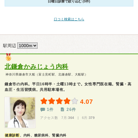
日曜日診療で絞り込む (0件)
口コミ検索はこちら
駅周辺
北鎌倉かみじょう内科
神奈川県鎌倉市大船（富士見町駅、北鎌倉駅、大船駅）
鎌倉市の内科。平日16時半・土曜13時まで。女性専門医在籍。腎臓・高
血圧・生活習慣病。共用駐車場有。
4.07
1件
26件
アクセス数 7月:
364
| 6月:
379
健康診断
、内科、糖尿病科、腎臓内科