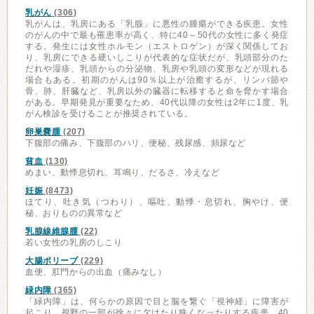
乳がん
(306)
乳がんは、乳房にある「乳腺」に悪性の腫瘍ができる疾患。女性
のがんの中で最も罹患率が高く、特に40～50代の女性に多く発症
する。発生には女性ホルモン（エストロゲン）が深く関係してお
り、乳房にできる硬いしこりが代表的な症状だが、乳頭部分のた
だれや湿疹、乳頭からの分泌物、乳房や乳頭の変形などが現れる
場合もある。初期のがんは90％以上が治癒するが、リンパ節や
骨、肺、肝臓など、乳房以外の臓器に転移すると命を脅かす場合
がある。早期発見が重要なため、40代以降の女性は2年に1度、乳
がん検診を受けることが推奨されている。
卵巣嚢腫
(207)
下腹部の痛み、下腹部のハリ、便秘、残尿感、頻尿など
貧血
(130)
めまい、動悸息切れ、耳鳴り、だるさ、冷えなど
妊娠
(8473)
ほてり、吐き気（つわり）、嘔吐、動悸・息切れ、胸やけ、便
秘、おりものの異常など
乳腺線維腺腫
(22)
若い女性の乳房のしこり
大腸ポリープ
(229)
血便、肛門からの出血（痛みなし）
緑内障
(365)
「緑内障」は、何らかの原因で目と脳を繋ぐ「視神経」に障害が
起こり、視野の一部が徐々に欠けたり狭くなったりする疾患。40