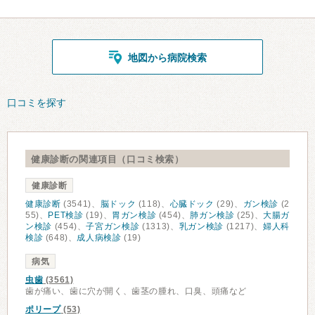
地図から病院検索
口コミを探す
健康診断の関連項目（口コミ検索）
健康診断
健康診断
(3541)、
脳ドック
(118)、
心臓ドック
(29)、
ガン検診
(2
55)、
PET検診
(19)、
胃ガン検診
(454)、
肺ガン検診
(25)、
大腸ガ
ン検診
(454)、
子宮ガン検診
(1313)、
乳ガン検診
(1217)、
婦人科
検診
(648)、
成人病検診
(19)
病気
虫歯
(3561)
歯が痛い、歯に穴が開く、歯茎の腫れ、口臭、頭痛など
ポリープ
(53)