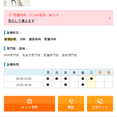
腎臓内科
IgA腎症
5.0
安心して通えます
診療科目：
健康診断
、内科、糖尿病科、腎臓内科
専門医・資格：
内科専門医、高血圧専門医、腎臓専門医、透析専門医
診療時間
月
火
水
木
金
土
日
祝
09:30-13:00
14:00-16:30
ネット予約
電話
公式サイト