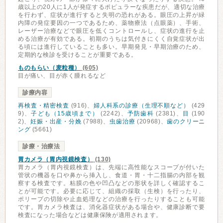
歳以上の20人に1人が発症するポピュラーな疾患だが、適切な治療
を行わず、症状が進行すると失明の恐れがある。眼圧の上昇が緑
内障の発症要因の一つであるため、薬物療法（点眼薬）、手術、
レーザー治療などで眼圧を低くコントロールし、症状の進行を止
める治療が有効である。初期のうちは気付きにくく自覚症状が出
る頃には進行していることも多い。早期発見・早期治療のため、
定期的な検診を受けることが重要である。
ものもらい（麦粒種）
(605)
目が痛い、目が赤く腫れるなど
診療内容
再検査・精密検査
(916)、
婦人科系の診療（生理不順など）
(429
9)、
子ども（15歳頃まで）
(2242)、
予防歯科
(2381)、
目
(190
2)、
妊娠・出産・分娩
(7988)、
虫歯治療
(20968)、
歯のクリーニ
ング
(5661)
診療・治療法
胃カメラ（胃内視鏡検査）
(130)
胃カメラ（胃内視鏡検査）は、先端に高性能なスコープが付いた
管状の機器を口や鼻から挿入し、食道・胃・十二指腸の内部を観
察する検査です。粘膜の色や凹凸などの形状を詳しく確認するこ
とが可能です。必要に応じて、組織の採取（生検）を行ったり、
ポリープの切除や止血処理などの治療を行ったりすることも可能
です。胃カメラ検査は、消化器症状がある場合や、健康診断で要
検査になった場合などは健康保険が適用されます。