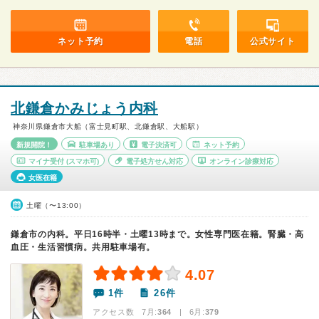
ネット予約
電話
公式サイト
北鎌倉かみじょう内科
神奈川県鎌倉市大船（富士見町駅、北鎌倉駅、大船駅）
新規開院！
駐車場あり
電子決済可
ネット予約
マイナ受付
(スマホ可)
電子処方せん対応
オンライン診療対応
女医在籍
土曜（〜13:00）
鎌倉市の内科。平日16時半・土曜13時まで。女性専門医在籍。腎臓・高
血圧・生活習慣病。共用駐車場有。
4.07
1件
26件
アクセス数 7月:
364
| 6月:
379