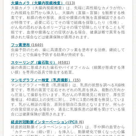
大腸カメラ（大腸内視鏡検査）
(113)
大腸カメラ（大腸内視鏡検査）は、先端に高性能なカメラが付い
た内視鏡を肛門から挿入し、大腸内（直腸～盲腸）を観察する検
査です。粘膜の色や形状、炎症や腫瘍の有無を直接確認できるの
が特徴です。必要に応じてその場で組織を採取したり（生検）、
がん化の恐れがあるポリープはその場で切除したりすることも可
能です。血便や腹痛などの症状がある場合、健康診断で異常を指
摘された場合などは健康保険が適用されます。
フッ素塗布
(1640)
虫歯予防のため、歯に高濃度のフッ素を塗布する治療。継続して
行うことで虫歯を予防する効果が持続する。
スケーリング（歯石取り）
(4581)
歯の表面に形成された歯石やバイオフィルム（細菌が形成する薄
い膜）を専用の器具で除去する処置。
マンモグラフィー検査（乳房撮影）
(15)
マンモグラフィー検査（乳房撮影）は、乳房の状態を調べるX線検
査です。専用の装置で左右それぞれの乳房を挟み、複数の方向か
ら圧迫して撮影を行います。乳がんの早期発見に有効で、厚生労
働省は、40歳以上の女性に対し、2年に1度の検査を推奨していま
す。乳がん検診の場合、原則全額自己負担となりますが、何らか
の自覚症状がある場合や、過去に乳腺疾患の診断を受けている場
合には健康保険が適用されます。
経皮的冠動脈インターベーション(PCI)
(6)
経皮的冠動脈インターベンション（PCI）は、手や脚の血管から
「カテーテル（細い管）」を挿入し、動脈硬化で狭くなった心臓