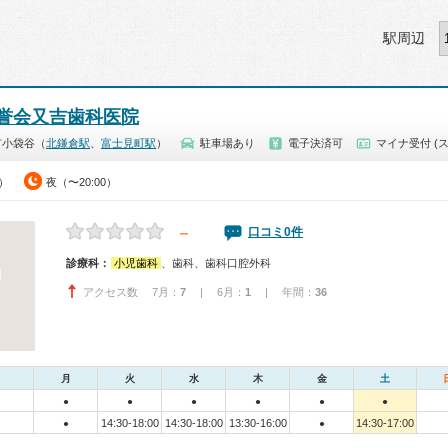
駅周辺
誉会又吉歯科医院
市小袋谷（
北鎌倉駅
、
富士見町駅
）
駐車場あり
電子決済可
マイナ受付 (
0）
夜（〜20:00）
－
口コミ0件
診療科：
小児歯科
、歯科、歯科口腔外科
アクセス数 7月：
7
| 6月：
1
| 年間：
36
月
火
水
木
金
土
●
●
●
●
●
●
14:30-18:00
14:30-18:00
13:30-16:00
14:30-17:00
●
●