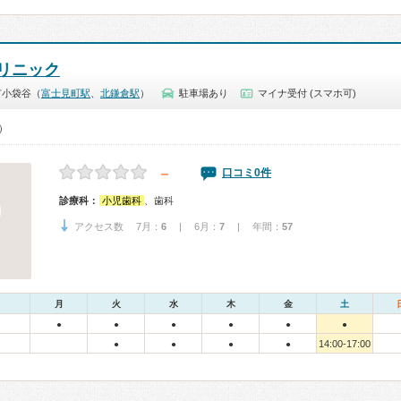
リニック
市小袋谷（
富士見町駅
、
北鎌倉駅
）
駐車場あり
マイナ受付 (スマホ可)
0）
－
口コミ0件
診療科：
小児歯科
、歯科
アクセス数 7月：
6
| 6月：
7
| 年間：
57
月
火
水
木
金
土
●
●
●
●
●
●
14:00-17:00
●
●
●
●