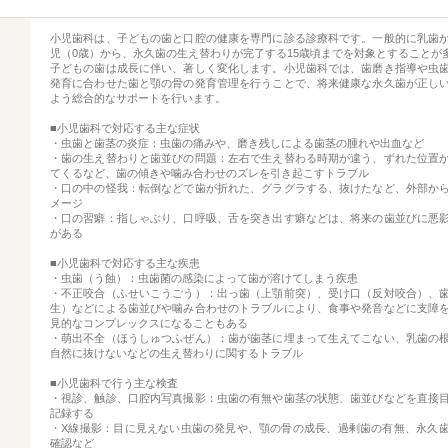
小児歯科は、子どもの歯と口腔の健康を専門に診る診療科です。一般的に乳歯
児（0歳）から、永久歯の生え替わりが完了する15歳頃までを対象とすることが
子どもの歯は成長に伴い、著しく変化します。小児歯科では、歯磨き指導や虫
発育に合わせた歯と顎の骨の発育管理を行うことで、将来健康な永久歯が正し
よう総合的なサポートを行います。
■小児歯科で対応する主な症状
・虫歯と歯茎の炎症：虫歯の痛みや、磨き残しによる歯茎の腫れや出血など
・歯の生え替わりと歯並びの問題：左右で生え替わる時期が違う、ずれた位置
てくるなど、歯の傾きや噛み合わせのズレを引き起こすトラブル
・口の中の怪我：転倒などで歯が折れた、グラグラする、抜けたなど、外部か
メージ
・口の習癖：指しゃぶり、口呼吸、舌を突き出す癖などは、将来の歯並びに悪
がある
■小児歯科で対応する主な疾患
・虫歯（う蝕）：虫歯菌の感染によって歯が溶けてしまう疾患
・不正咬合（ふせいこうごう）：出っ歯（上顎前突）、受け口（反対咬合）、
生）などによる歯並びや噛み合わせのトラブルにより、食事や発音などに支障
見的なコンプレックスになることもある
・萌出不全（ほうしゅつふぜん）：歯が歯茎に埋まって生えてこない、乳歯の
自然に抜けないなどの生え替わりに関するトラブル
■小児歯科で行う主な検査
・視診、触診、口腔内写真撮影：虫歯の有無や歯茎の状態、歯並びなどを直接
記録する
・X線撮影：目に見えない虫歯の発見や、顎の骨の成長、過剰歯の有無、永久
確認など