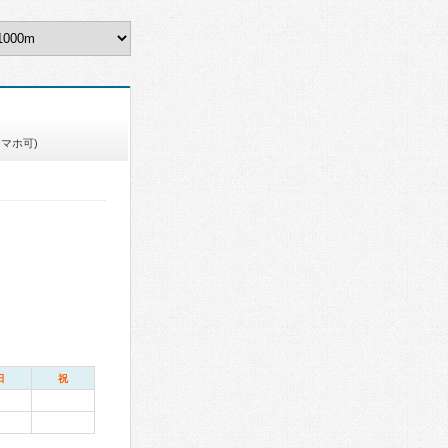
スマホ可)
日
祝