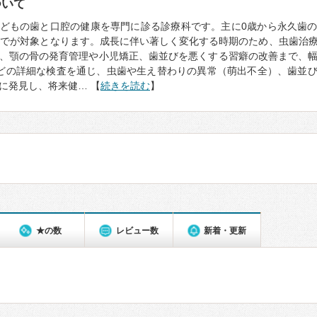
ついて
どもの歯と口腔の健康を専門に診る診療科です。主に0歳から永久歯
までが対象となります。成長に伴い著しく変化する時期のため、虫歯治
、顎の骨の発育管理や小児矯正、歯並びを悪くする習癖の改善まで、
どの詳細な検査を通じ、虫歯や生え替わりの異常（萌出不全）、歯並
に発見し、将来健… 【
続きを読む
】
★の数
レビュー数
新着・更新