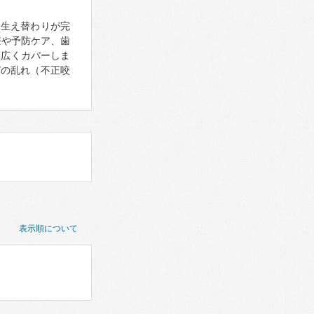
の生え替わりが完
療や予防ケア、歯
幅広くカバーしま
びの乱れ（不正咬
表示順について