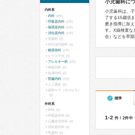
小児歯科に
内科系
小児歯科は、子
内科
(4件)
了する15歳頃
呼吸器内科
(1件)
磨き指導に加え
循環器内科
(1件)
す。X線検査な
消化器内科
(1件)
合）などを早期
胃腸科
(0)
内分泌代謝科
(0)
糖尿病科
(1件)
リウマチ科
(0)
アレルギー科
(2件)
神経内科
(0)
血液内科
(0)
腎臓内科
(1件)
人工透析
(0)
緩和ケア（ホスピス）
(0)
標準
外科系
外科
(0)
呼吸器外科
(0)
1-2
件 / 2件中
心臓血管外科
(0)
消化器外科
(0)
乳腺科
(0)