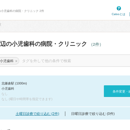
の小児歯科の病院・クリニック 2件
Calooとは
駅
周辺の小児歯科の病院・クリニック
（2件）
×
小児歯科
北鎌倉駅 (1000m)
小児歯科
条件変更・
なし
なし (曜日や時間帯を指定できます)
土曜日診療で絞り込む (2件)
日曜日診療で絞り込む (0件)