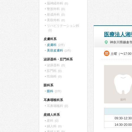
脳神経外科
(0)
整形外科
(0)
形成外科
(0)
美容外科
(0)
リハビリテーション科
(0)
医療法人湘
皮膚科系
神奈川県鎌倉
皮膚科
(2件)
美容皮膚科
(1件)
土曜（〜17:0
泌尿器科・肛門科系
泌尿器科
(0)
肛門科
(0)
性病科
(0)
眼科系
眼科
(2件)
歯科
耳鼻咽喉科系
耳鼻咽喉科
(0)
産婦人科系
09:30-12:30
産科
(0)
14:30-20:00
婦人科
(0)
産婦人科
(0)