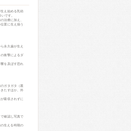
が生え始める乳幼
多いです。
歯の治療に加え、
い位置に生え揃う
から永久歯が生え
らの衝撃によるダ
影響を及ぼす恐れ
歯のガタガタ（叢
をきたすほか、外
根が吸収されずに
目で確認し写真で
歯の生える時期の