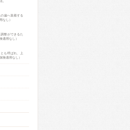
法。
上の歯へ装着する
用なし）
さ調整ができるた
険適用なし）
」とも呼ばれ、上
保険適用なし）