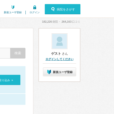
病院をさがす
新規ユーザ登録
ログイン
182,226
病院・
264,163
口コミ
ゲスト
さん
ログインしてください
新規ユーザ登録
絞り込み »