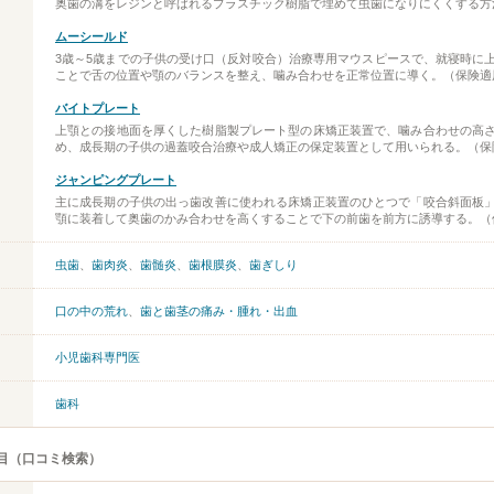
奥歯の溝をレジンと呼ばれるプラスチック樹脂で埋めて虫歯になりにくくする方
ムーシールド
3歳～5歳までの子供の受け口（反対咬合）治療専用マウスピースで、就寝時に
ことで舌の位置や顎のバランスを整え、噛み合わせを正常位置に導く。（保険適
バイトプレート
上顎との接地面を厚くした樹脂製プレート型の床矯正装置で、噛み合わせの高
め、成長期の子供の過蓋咬合治療や成人矯正の保定装置として用いられる。（保
ジャンピングプレート
主に成長期の子供の出っ歯改善に使われる床矯正装置のひとつで「咬合斜面板
顎に装着して奥歯のかみ合わせを高くすることで下の前歯を前方に誘導する。（
虫歯
、
歯肉炎
、
歯髄炎
、
歯根膜炎
、
歯ぎしり
口の中の荒れ
、
歯と歯茎の痛み・腫れ・出血
小児歯科専門医
歯科
目（口コミ検索）