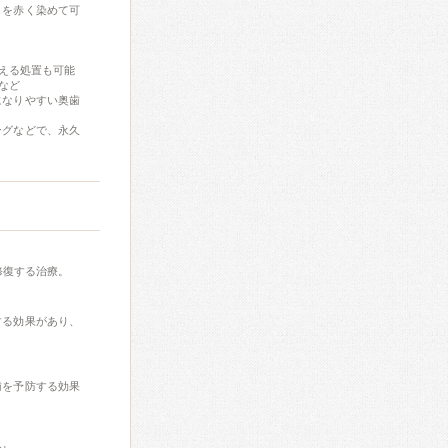
しを赤く染めて可
える処置も可能
など
になりやすい奥歯
ングなどで、永久
修復する治療。
する効果があり、
歯を予防する効果