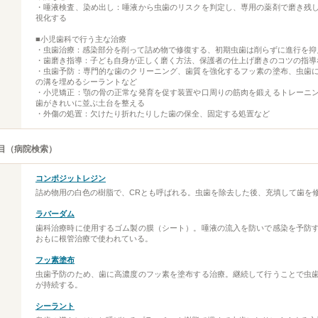
・唾液検査、染め出し：唾液から虫歯のリスクを判定し、専用の薬剤で磨き残
視化する
■小児歯科で行う主な治療
・虫歯治療：感染部分を削って詰め物で修復する、初期虫歯は削らずに進行を抑
・歯磨き指導：子ども自身が正しく磨く方法、保護者の仕上げ磨きのコツの指導
・虫歯予防：専門的な歯のクリーニング、歯質を強化するフッ素の塗布、虫歯
の溝を埋めるシーラントなど
・小児矯正：顎の骨の正常な発育を促す装置や口周りの筋肉を鍛えるトレーニ
歯がきれいに並ぶ土台を整える
・外傷の処置：欠けたり折れたりした歯の保全、固定する処置など
目（病院検索）
コンポジットレジン
詰め物用の白色の樹脂で、CRとも呼ばれる。虫歯を除去した後、充填して歯を
ラバーダム
歯科治療時に使用するゴム製の膜（シート）。唾液の流入を防いで感染を予防
おもに根管治療で使われている。
フッ素塗布
虫歯予防のため、歯に高濃度のフッ素を塗布する治療。継続して行うことで虫
が持続する。
シーラント