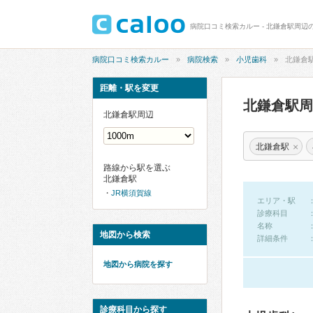
病院口コミ検索カルー - 北鎌倉駅周辺
病院口コミ検索カルー
病院検索
小児歯科
北鎌倉
距離・駅を変更
北鎌倉駅
北鎌倉駅周辺
×
北鎌倉駅
路線から駅を選ぶ
北鎌倉駅
JR横須賀線
エリア・駅
診療科目
名称
地図から検索
詳細条件
地図から病院を探す
診療科目から探す