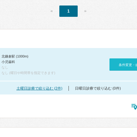
«
1
»
北鎌倉駅 (1000m)
小児歯科
条件変更・
なし
なし (曜日や時間帯を指定できます)
土曜日診療で絞り込む (2件)
日曜日診療で絞り込む (0件)