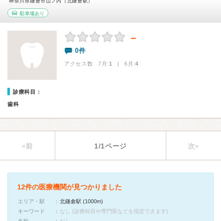
神奈川県鎌倉市山ノ内（北鎌倉駅）
駐車場あり
－
0件
アクセス数 7月:
1
| 6月:
4
診療科目：
歯科
«前
1/1ページ
次»
12件の医療機関が見つかりました
エリア・駅
北鎌倉駅 (1000m)
キーワード
なし (診療科目や専門医などを指定できます)