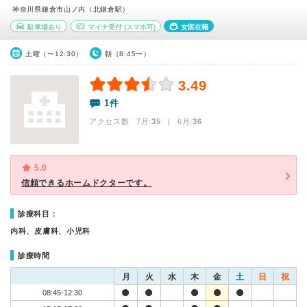
神奈川県鎌倉市山ノ内（北鎌倉駅）
駐車場あり
マイナ受付
(スマホ可)
女医在籍
土曜（〜12:30）
朝（8:45〜）
3.49
1件
アクセス数 7月:
35
| 6月:
36
5.0
信頼できるホームドクターです。
診療科目：
内科、皮膚科、小児科
診療時間
月
火
水
木
金
土
日
祝
08:45-12:30