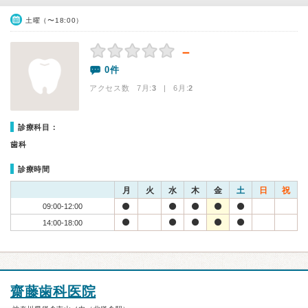
土曜（〜18:00）
－
0件
アクセス数 7月:
3
| 6月:
2
診療科目：
歯科
診療時間
月
火
水
木
金
土
日
祝
09:00-12:00
14:00-18:00
齋藤歯科医院