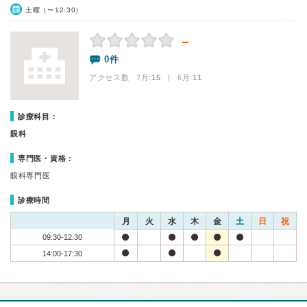
土曜（〜12:30）
－
0件
アクセス数 7月:
15
| 6月:
11
診療科目：
眼科
専門医・資格：
眼科専門医
診療時間
月
火
水
木
金
土
日
祝
09:30-12:30
14:00-17:30