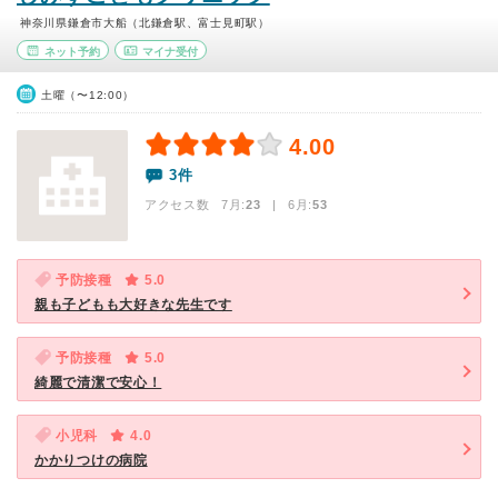
神奈川県鎌倉市大船（北鎌倉駅、富士見町駅）
ネット予約
マイナ受付
土曜（〜12:00）
4.00
3件
アクセス数 7月:
23
| 6月:
53
予防接種
5.0
親も子どもも大好きな先生です
予防接種
5.0
綺麗で清潔で安心！
小児科
4.0
かかりつけの病院