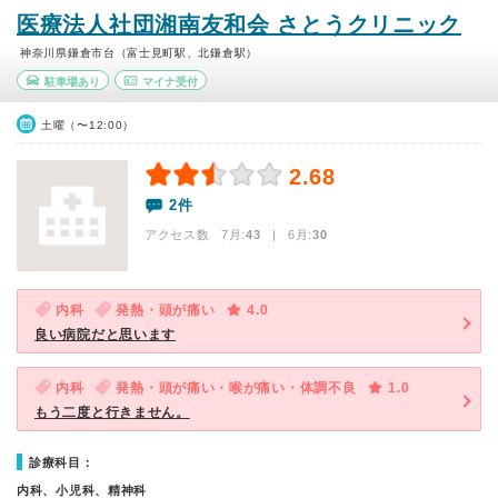
医療法人社団湘南友和会 さとうクリニック
神奈川県鎌倉市台（富士見町駅、北鎌倉駅）
駐車場あり
マイナ受付
土曜（〜12:00）
2.68
2件
アクセス数 7月:
43
| 6月:
30
内科
発熱・頭が痛い
4.0
良い病院だと思います
内科
発熱・頭が痛い・喉が痛い・体調不良
1.0
もう二度と行きません。
診療科目：
内科、小児科、精神科