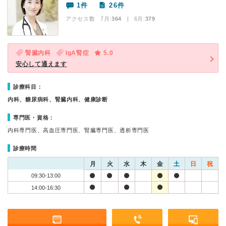
1件
26件
アクセス数 7月:
364
| 6月:
379
腎臓内科
IgA腎症
5.0
安心して通えます
診療科目：
内科、糖尿病科、腎臓内科、健康診断
専門医・資格：
内科専門医、高血圧専門医、腎臓専門医、透析専門医
診療時間
月
火
水
木
金
土
日
祝
09:30-13:00
14:00-16:30