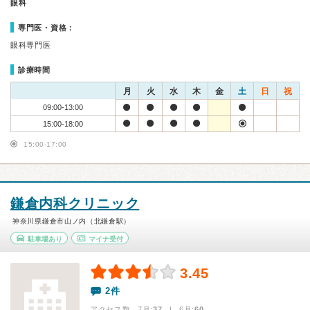
眼科
専門医・資格：
眼科専門医
診療時間
月
火
水
木
金
土
日
祝
09:00-13:00
15:00-18:00
15:00-17:00
鎌倉内科クリニック
神奈川県鎌倉市山ノ内（北鎌倉駅）
駐車場あり
マイナ受付
3.45
2件
アクセス数 7月:
37
| 6月:
60