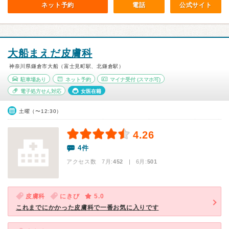
ネット予約
電話
公式サイト
大船まえだ皮膚科
神奈川県鎌倉市大船（富士見町駅、北鎌倉駅）
駐車場あり
ネット予約
マイナ受付
(スマホ可)
電子処方せん対応
女医在籍
土曜（〜12:30）
4.26
4件
アクセス数 7月:
452
| 6月:
501
皮膚科
にきび
5.0
これまでにかかった皮膚科で一番お気に入りです