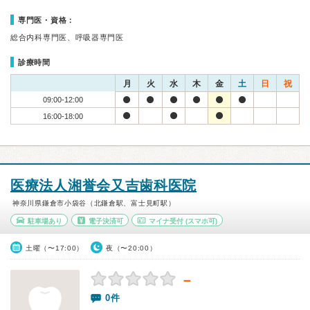
専門医・資格：
総合内科専門医、呼吸器専門医
診療時間
月
火
水
木
金
土
日
祝
09:00-12:00
16:00-18:00
医療法人湘誉会又吉歯科医院
神奈川県鎌倉市小袋谷（北鎌倉駅、富士見町駅）
駐車場あり
電子決済可
マイナ受付
(スマホ可)
土曜（〜17:00）
夜（〜20:00）
－
0件