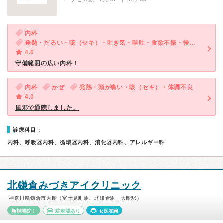
内科
発熱・だるい・咳（セキ）・吐き気・嘔吐・食欲不振・慢性の下痢
4.0
守備範囲の広い内科！
内科
かぜ
発熱・頭が痛い・咳（セキ）・体調不良
4.0
風邪で通院しました。
診療科目：
内科、呼吸器内科、循環器内科、消化器内科、アレルギー科
北鎌倉みづきアイクリニック
神奈川県鎌倉市大船（富士見町駅、北鎌倉駅、大船駅）
新規開院！
駐車場あり
女医在籍