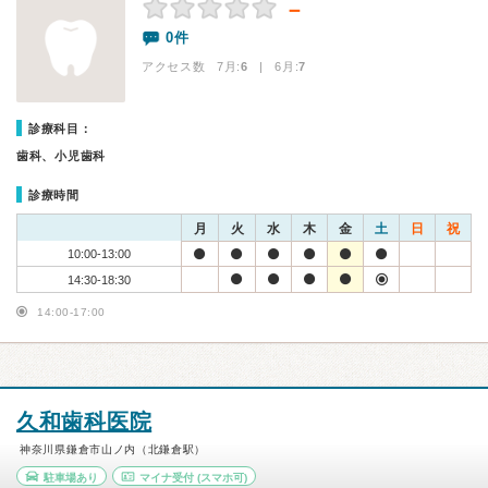
－
0件
アクセス数 7月:
6
| 6月:
7
診療科目：
歯科、小児歯科
診療時間
月
火
水
木
金
土
日
祝
10:00-13:00
14:30-18:30
14:00-17:00
久和歯科医院
神奈川県鎌倉市山ノ内（北鎌倉駅）
駐車場あり
マイナ受付
(スマホ可)