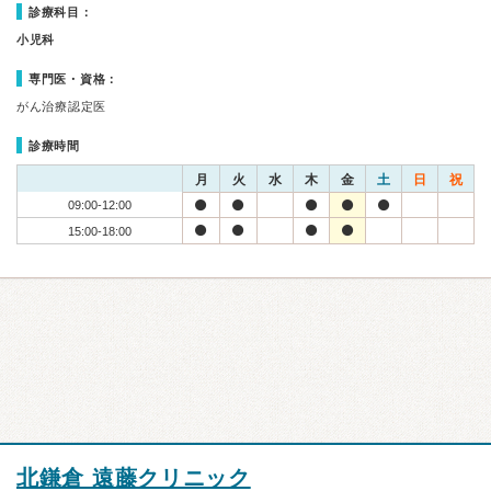
診療科目：
小児科
専門医・資格：
がん治療認定医
診療時間
月
火
水
木
金
土
日
祝
09:00-12:00
15:00-18:00
北鎌倉 遠藤クリニック