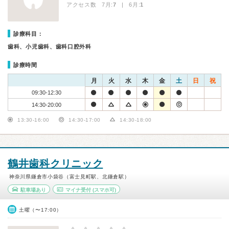
アクセス数 7月:
7
| 6月:
1
診療科目：
歯科、小児歯科、歯科口腔外科
診療時間
月
火
水
木
金
土
日
祝
09:30-12:30
14:30-20:00
13:30-16:00
14:30-17:00
14:30-18:00
鶴井歯科クリニック
神奈川県鎌倉市小袋谷（富士見町駅、北鎌倉駅）
駐車場あり
マイナ受付
(スマホ可)
土曜（〜17:00）