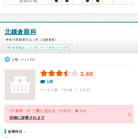
15:15-17:30
北鎌倉眼科
神奈川県鎌倉市山ノ内（北鎌倉駅）
駐車場あり
マイナ受付
(スマホ可)
土曜（〜17:00）
3.40
1件
アクセス数 7月:
54
| 6月:
37
眼科
二重に見える・かすむ
5.0
的確に診断されます
診療科目：