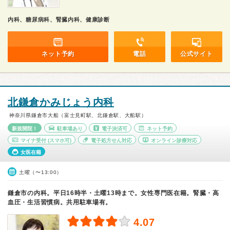
内科、糖尿病科、腎臓内科、健康診断
ネット予約
電話
公式サイト
北鎌倉かみじょう内科
神奈川県鎌倉市大船（富士見町駅、北鎌倉駅、大船駅）
新規開院！
駐車場あり
電子決済可
ネット予約
マイナ受付
(スマホ可)
電子処方せん対応
オンライン診療対応
女医在籍
土曜（〜13:00）
鎌倉市の内科。平日16時半・土曜13時まで。女性専門医在籍。腎臓・高
血圧・生活習慣病。共用駐車場有。
4.07