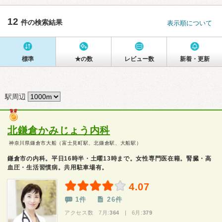
12
件の検索結果
表示順について
標準
★の数
レビュー数
新着・更新
駅周辺
北鎌倉かみじょう内科
神奈川県鎌倉市大船（富士見町駅、北鎌倉駅、大船駅）
鎌倉市の内科。平日16時半・土曜13時まで。女性専門医在籍。腎臓・高
血圧・生活習慣病。共用駐車場有。
4.07
1件
26件
アクセス数 7月:
364
| 6月:
379