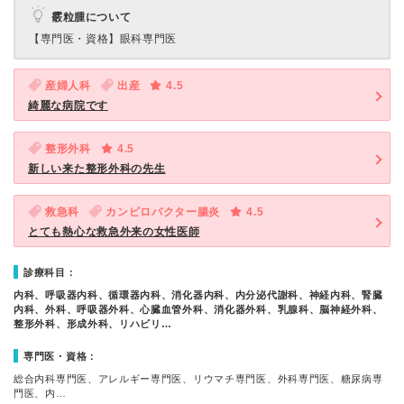
霰粒腫について
【専門医・資格】
眼科専門医
産婦人科
出産
4.5
綺麗な病院です
整形外科
4.5
新しい来た整形外科の先生
救急科
カンピロバクター腸炎
4.5
とても熱心な救急外来の女性医師
診療科目：
内科、呼吸器内科、循環器内科、消化器内科、内分泌代謝科、神経内科、腎臓
内科、外科、呼吸器外科、心臓血管外科、消化器外科、乳腺科、脳神経外科、
整形外科、形成外科、リハビリ…
専門医・資格：
総合内科専門医、アレルギー専門医、リウマチ専門医、外科専門医、糖尿病専
門医、内…