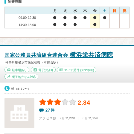
診療時間
月
火
水
木
金
土
日
祝
09:00-12:30
14:30-18:00
横浜栄共済病院
国家公務員共済組合連合会
神奈川県横浜市栄区桂町（本郷台駅）
駐車場あり
電子決済可
マイナ受付
(スマホ可)
電子処方せん対応
朝（8:30〜）
2.84
27件
アクセス数 7月:
2,228
| 6月:
2,256