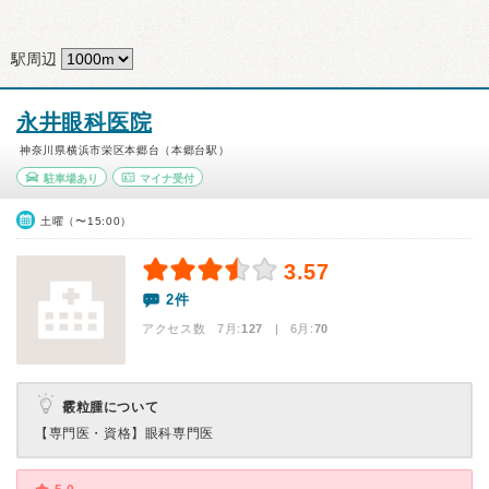
駅周辺
永井眼科医院
神奈川県横浜市栄区本郷台（本郷台駅）
駐車場あり
マイナ受付
土曜（〜15:00）
3.57
2件
アクセス数 7月:
127
| 6月:
70
霰粒腫について
【専門医・資格】
眼科専門医