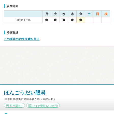
診療時間
月
火
水
木
金
土
日
祝
08:30-17:15
治療実績
この病院の治療実績を見る
ほんごうだい眼科
神奈川県横浜市栄区小菅ケ谷（本郷台駅）
駐車場あり
マイナ受付
(スマホ可)