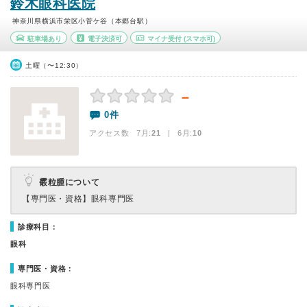
鈴木眼科医院
神奈川県横浜市栄区小菅ケ谷（本郷台駅）
駐車場あり
電子決済可
マイナ受付
(スマホ可)
土曜（〜12:30）
－
0件
アクセス数 7月:
21
| 6月:
10
霰粒腫について
【専門医・資格】
眼科専門医
診療科目：
眼科
専門医・資格：
眼科専門医