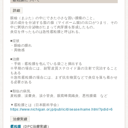
詳細
眼瞼（まぶた）の中にできた小さな固い腫瘤のこと。
涙の成分を分泌する脂の腺（マイボーム腺)の出口がつまり、その
中に粥状の分泌物がたまって肉芽腫を形成したもの。
炎症を伴ったものは急性霰粒腫と呼ばれる。
■症状
・眼瞼の腫れ
・異物感
■治療
・手術：霰粒腫を包んでいる袋ごと摘出する
※早期の場合には、副腎皮質ステロイド薬の注射で完治すること
もある
※急性霰粒腫の場合には、まず抗生物質などで炎症を落ち着かせ
る必要がある
■類似の病気
麦粒腫、涙嚢炎、涙小管炎、眼窩蜂窩織炎、悪性腫瘍 など
▼霰粒腫とは（日本眼科学会）
https://www.nichigan.or.jp/public/disease/name.html?pdid=6
治療実績
霰粒腫
（DPC治療実績）