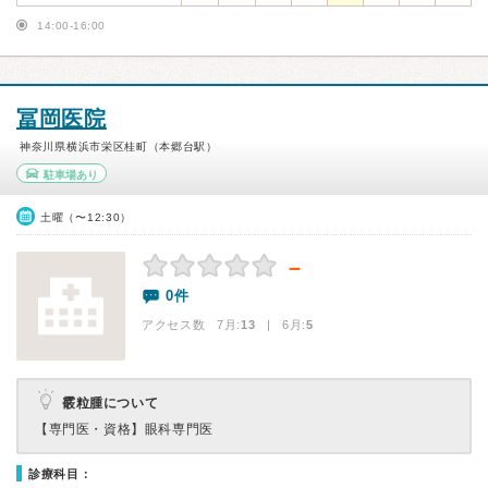
14:00-16:00
冨岡医院
神奈川県横浜市栄区桂町（本郷台駅）
駐車場あり
土曜（〜12:30）
－
0件
アクセス数 7月:
13
| 6月:
5
霰粒腫について
【専門医・資格】
眼科専門医
診療科目：