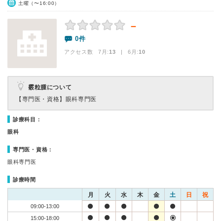
土曜（〜16:00）
－
0件
アクセス数 7月:
13
| 6月:
10
霰粒腫について
【専門医・資格】
眼科専門医
診療科目：
眼科
専門医・資格：
眼科専門医
診療時間
月
火
水
木
金
土
日
祝
09:00-13:00
15:00-18:00