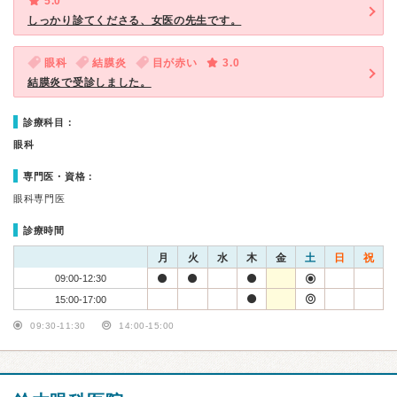
5.0
しっかり診てくださる、女医の先生です。
眼科
結膜炎
目が赤い
3.0
結膜炎で受診しました。
診療科目：
眼科
専門医・資格：
眼科専門医
診療時間
月
火
水
木
金
土
日
祝
09:00-12:30
15:00-17:00
09:30-11:30
14:00-15:00