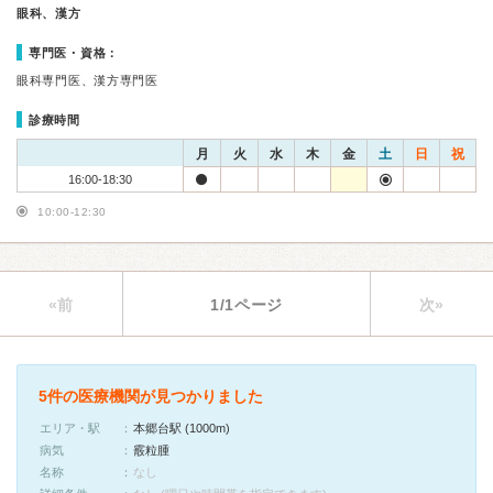
眼科、漢方
専門医・資格：
眼科専門医、漢方専門医
診療時間
月
火
水
木
金
土
日
祝
16:00-18:30
10:00-12:30
«前
1/1ページ
次»
5件の医療機関が見つかりました
エリア・駅
本郷台駅 (1000m)
病気
霰粒腫
名称
なし