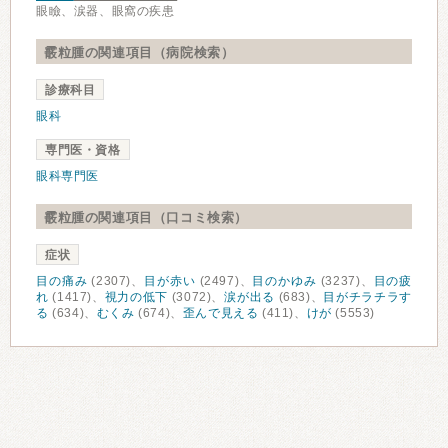
眼瞼、涙器、眼窩の疾患
霰粒腫の関連項目（病院検索）
診療科目
眼科
専門医・資格
眼科専門医
霰粒腫の関連項目（口コミ検索）
症状
目の痛み
(2307)、
目が赤い
(2497)、
目のかゆみ
(3237)、
目の疲
れ
(1417)、
視力の低下
(3072)、
涙が出る
(683)、
目がチラチラす
る
(634)、
むくみ
(674)、
歪んで見える
(411)、
けが
(5553)