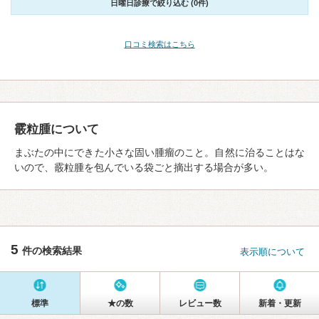
日曜日診療で絞り込む (0件)
口コミ検索はこちら
霰粒腫について
まぶたの中にできた小さな固い腫瘤のこと。自然に治ることはな
いので、霰粒腫を包んでいる袋ごと摘出する場合が多い。
5
件の検索結果
表示順について
標準
★の数
レビュー数
新着・更新