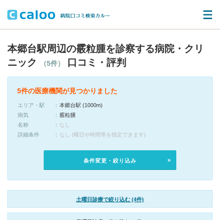
本郷台駅周辺の霰粒腫を診察する病院・クリ
ニック
口コミ・評判
（5件）
5件の医療機関が見つかりました
エリア・駅
本郷台駅 (1000m)
病気
霰粒腫
名称
なし
詳細条件
なし (曜日や時間帯を指定できます)
条件変更・絞り込み
土曜日診療で絞り込む (4件)