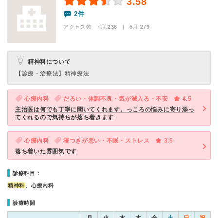
3.58
2件
アクセス数 7月:
238
| 6月:
279
精神科について
【診療・治療法】
精神療法
心療内科
だるい・体調不良・気が滅入る・不安
4.5
主治医は何でも丁寧に聞いてくれます。っころの悩みに寄り添っ
てくれるので気持ちが落ち着きます
心療内科
寝つきが悪い・不眠・ストレス
3.5
落ち着いた雰囲気です
診療科目：
精神科
、心療内科
診療時間