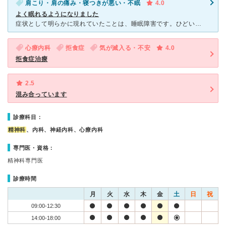
肩こり・肩の痛み・寝つきが悪い・不眠
4.0
よく眠れるようになりました
症状として明らかに現れていたことは、睡眠障害です。ひどい時は1～2時間に一回程度目が覚め、夜中にトイレに行くことも頻繁でした。 まず、睡眠障害を改善しましょうとの事で、睡眠導入剤を処方されました。今
心療内科
拒食症
気が滅入る・不安
4.0
拒食症治療
2.5
混み合っています
診療科目：
精神科
、内科、神経内科、心療内科
専門医・資格：
精神科専門医
診療時間
月
火
水
木
金
土
日
祝
09:00-12:30
14:00-18:00