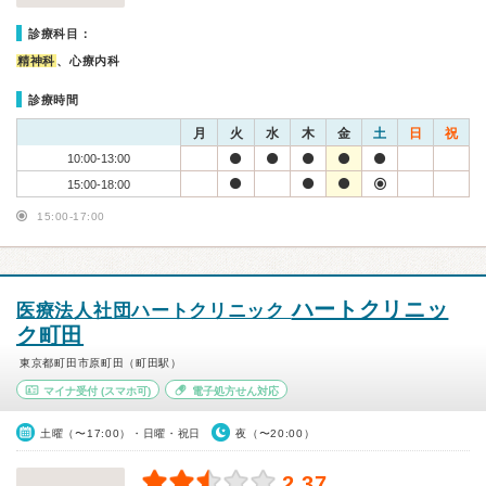
診療科目：
精神科
、心療内科
診療時間
月
火
水
木
金
土
日
祝
10:00-13:00
15:00-18:00
15:00-17:00
ハートクリニッ
医療法人社団ハートクリニック
ク町田
東京都町田市原町田（町田駅）
マイナ受付
(スマホ可)
電子処方せん対応
土曜（〜17:00）・日曜・祝日
夜（〜20:00）
2.37