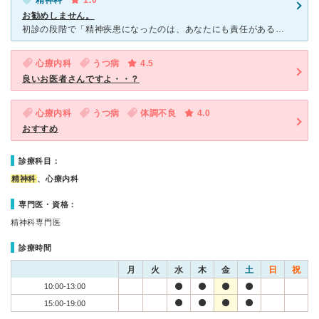
精神科
1.0
お勧めしません。
初診の段階で「精神疾患になったのは、あなたにも責任がある」と医者は言いました。辛い状況下でも、ひどく違和感を覚えた発言でした。 ・診察時、こちらの生活の様子を聞く、問診する形で5分程の時間を設け
心療内科
うつ病
4.5
良いお医者さんですよ・・？
心療内科
うつ病
体調不良
4.0
おすすめ
診療科目：
精神科
、心療内科
専門医・資格：
精神科専門医
診療時間
月
火
水
木
金
土
日
祝
10:00-13:00
15:00-19:00