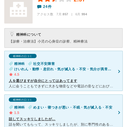
24件
アクセス数 7月:
857
| 6月:
994
精神科について
【診療・治療法】
小児の心身症の診察、精神療法
精神科の口コミ
精神科
社交不安障害
けいれん・動悸・息切れ・気が滅入る・不安・気分が異常に高揚している
4.5
人を選びますが自分にとってはあってます
人に会うこともできずに大きな物音などや電話の音などにおびえてしまうようになり、現在も通院しています。 タイトルにある人を選ぶというのは担当の先生がのんびりとちゃんと話を聞いてくれるのですが、こち
精神科の口コミ
精神科
めまい・寝つきが悪い・不眠・気が滅入る・不安
1.5
話してスッキリしましたが…
話を聞いてもらって、スッキリしましたが、別に専門性のある病院で無くても友人や家族でも、よかった気がします。わざわざ行く必要あったのかなと考えてしまいました。 私が行った時には精神的に回復していたこと