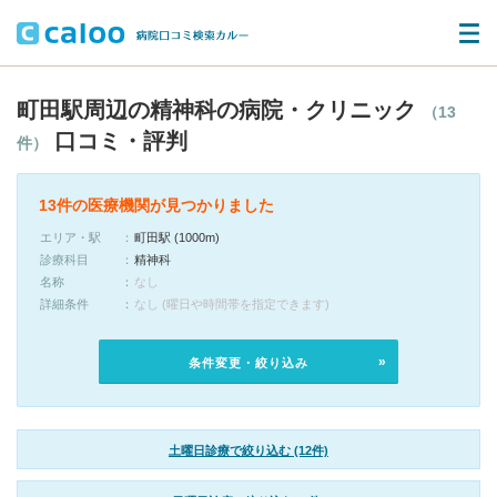
町田駅周辺の精神科の病院・クリニック
（13
口コミ・評判
件）
13件の医療機関が見つかりました
エリア・駅
町田駅 (1000m)
診療科目
精神科
名称
なし
詳細条件
なし (曜日や時間帯を指定できます)
条件変更・絞り込み
土曜日診療で絞り込む (12件)