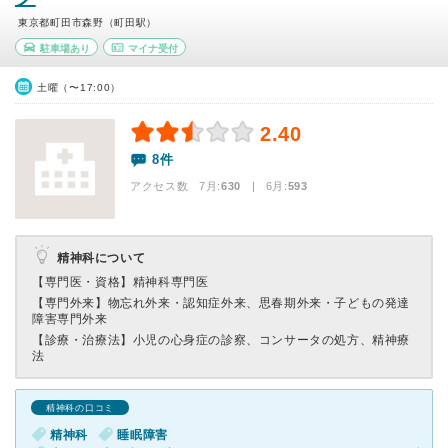
東京都町田市森野（町田駅）
駐車場あり
マイナ受付
土曜（〜17:00）
2.40
8件
アクセス数 7月:
630
| 6月:
593
精神科について
【専門医・資格】
精神科専門医
【専門外来】
物忘れ外来・認知症外来、思春期外来・子どもの発達
障害専門外来
【診療・治療法】
小児の心身症の診察、コンサータの処方、精神療
法
精神科の口コミ
精神科
睡眠障害