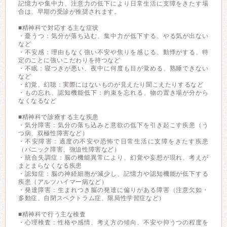
記憶力や集中力、注意力の低下により日常生活に支障をきたす場
合は、早期の受診が推奨されます。
■精神科で対応する主な症状
・憂うつ：気分が落ち込む、集中力が低下する、やる気が出ない
など
・不安感：理由もなく強い不安や焦りを感じる、動悸がする、特
定のことに強いこだわりを持つなど
・不眠：寝つきが悪い、夜中に何度も目が覚める、熟睡できない
など
・幻覚、幻聴：実際にはないものが見えたり聞こえたりするなど
・もの忘れ、認知機能低下：約束を忘れる、物の置き場が分から
なくなるなど
■精神科で診療する主な疾患
・気分障害：気分の落ち込みと意欲の低下を引き起こす疾患（う
つ病、双極性障害など）
・不安障害：過度の不安や恐怖で日常生活に支障をきたす疾患
（パニック障害、強迫性障害など）
・統合失調症：脳の機能異常により、幻覚や妄想が現れ、考えが
まとまらなくなる疾患
・認知症：脳の神経細胞が減少し、記憶力や認知機能が低下する
疾患（アルツハイマー病など）
・発達障害：生まれつき脳の発達に偏りがある障害（注意欠如・
多動症、自閉スペクトラム症、限局性学習症など）
■精神科で行う主な検査
・心理検査：性格や感情、考え方の傾向、不安や抑うつの程度を