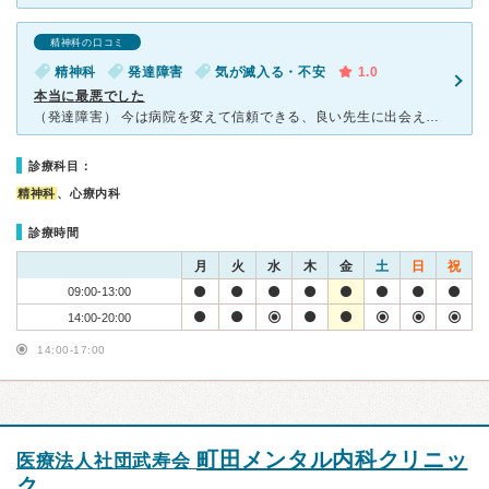
精神科の口コミ
精神科
発達障害
気が滅入る・不安
1.0
本当に最悪でした
（発達障害） 今は病院を変えて信頼できる、良い先生に出会えて月に2回受診し病気としっかり向かい合えています。 いつも5分くらいの診察で結局（私話す）→先生返事をしながらカルテ？記入。この繰り返
診療科目：
精神科
、心療内科
診療時間
月
火
水
木
金
土
日
祝
09:00-13:00
14:00-20:00
14:00-17:00
町田メンタル内科クリニッ
医療法人社団武寿会
ク