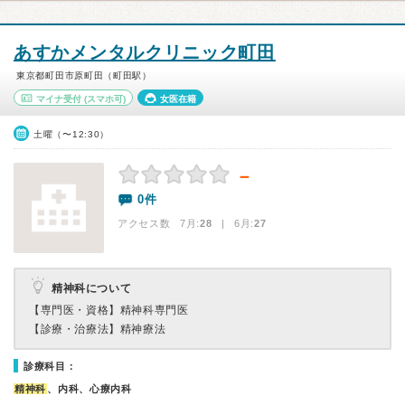
あすかメンタルクリニック町田
東京都町田市原町田（町田駅）
マイナ受付
(スマホ可)
女医在籍
土曜（〜12:30）
－
0件
アクセス数 7月:
28
| 6月:
27
精神科について
【専門医・資格】
精神科専門医
【診療・治療法】
精神療法
診療科目：
精神科
、内科、心療内科