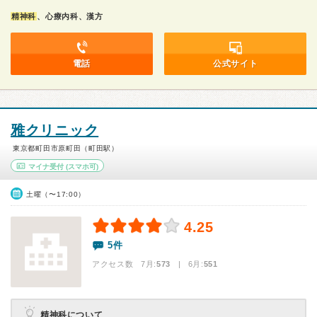
精神科
、心療内科、漢方
電話
公式サイト
雅クリニック
東京都町田市原町田（町田駅）
マイナ受付
(スマホ可)
土曜（〜17:00）
4.25
5件
アクセス数 7月:
573
| 6月:
551
精神科について