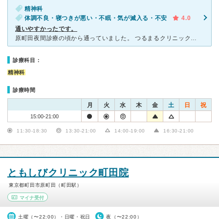
精神科
体調不良・寝つきが悪い・不眠・気が滅入る・不安
4.0
通いやすかったです。
原町田夜間診療の頃から通っていました。 つるまるクリニックに移転してからは待合室が明るくなりました。 また、院長先生と若い二人の先生の三人体制になりました。 原町田夜間診療の頃から続く独特な
診療科目：
精神科
診療時間
月
火
水
木
金
土
日
祝
15:00-21:00
11:30-18:30
13:30-21:00
14:00-19:00
16:30-21:00
ともしびクリニック町田院
東京都町田市原町田（町田駅）
マイナ受付
土曜（〜22:00）・日曜・祝日
夜（〜22:00）