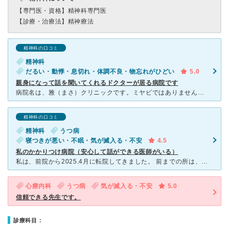
【専門医・資格】
精神科専門医
【診療・治療法】
精神療法
精神科の口コミ
精神科
だるい・動悸・息切れ・体調不良・物忘れがひどい
5.0
親身になって話を聞いてくれるドクターが居る病院です
病院名は、雅（まさ）クリニックです。ミヤビではありません。町田駅から徒歩３分ぐらいにある精神科です。初診は、数ヶ月またされることが多いです。診療所内は、柔らかめのソファー、リラックスできる音楽が小さく
精神科の口コミ
精神科
うつ病
寝つきが悪い・不眠・気が滅入る・不安
4.5
私のかかりつけ病院（安心して話ができる医師がいる）
私は、前院から2025.4月に転院してきました。 前までの所は、全てゆっくり話を聞いてくれず、処方もあまり変えてはくれませんでした。 評判の良い所を探したら、「雅クリニック」が良いという意見が多く
心療内科
うつ病
気が滅入る・不安
5.0
信頼できる先生です。
診療科目：