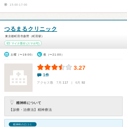
15:00-17:00
つるまるクリニック
東京都町田市森野（町田駅）
マイナ受付
(スマホ可)
土曜（〜19:00）
夜（〜21:00）
3.27
1件
アクセス数 7月:
117
| 6月:
92
精神科について
【診療・治療法】
精神療法
精神科の口コミ