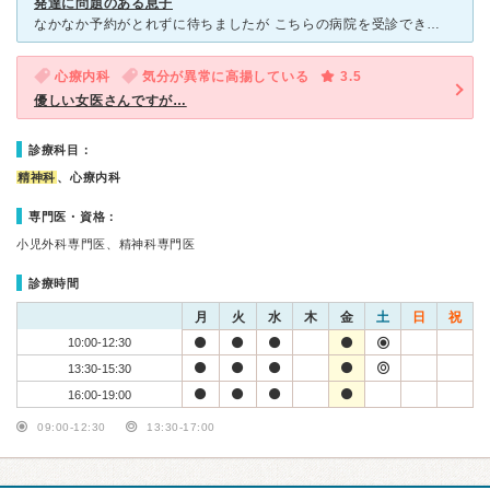
発達に問題のある息子
なかなか予約がとれずに待ちましたが こちらの病院を受診できて本当に良かったです なかなか心を開かない息子ですが先生には初診のときから 自分のことを話せて驚きました 聞き方や話すペースなどが とても
心療内科
気分が異常に高揚している
3.5
優しい女医さんですが…
診療科目：
精神科
、心療内科
専門医・資格：
小児外科専門医、精神科専門医
診療時間
月
火
水
木
金
土
日
祝
10:00-12:30
13:30-15:30
16:00-19:00
09:00-12:30
13:30-17:00