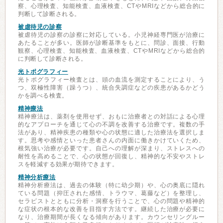
察、心理検査、知能検査、血液検査、CTやMRIなどから総合的に
判断して診断される。
被虐待児の診察
被虐待児の診察の診察に対応している。小児神経専門医が治療に
あたることが多い。医師が診断基準をもとに、問診、面接、行動
観察、心理検査、知能検査、血液検査、CTやMRIなどから総合的
に判断して診断される。
光トポグラフィー
光トポグラフィー検査とは、頭の血流を測定することにより、う
つ、双極性障害（躁うつ）、統合失調症などの疾患があるかどう
かを調べる検査。
精神療法
精神療法は、薬剤を使用せず、おもに治療者との対話による心理
的なアプローチを通じて心の不調を改善する治療です。複数の手
法があり、精神疾患の種類や心の状態に適した治療法を選択しま
す。思考や感情といった患者さんの内面に働きかけていくため、
根気強い治療が必要です。自己への理解が深まり、ストレスへの
耐性を高めることで、心の状態が回復し、精神的な不安やストレ
スを軽減する効果が期待できます。
精神分析療法
精神分析療法は、過去の体験（特に幼少期）や、心の奥底に隠れ
ている問題（抑圧された感情、トラウマ、葛藤など）を整理し、
セラピストとともに分析・洞察を行うことで、心の問題や精神的
な症状の根本的な改善を目指す方法です。継続した治療が必要に
なり、治療期間が長くなる傾向があります。カウンセリングルー