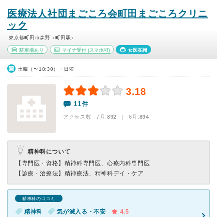
医療法人社団まごころ会町田まごころクリニ
ック
東京都町田市森野（町田駅）
駐車場あり
マイナ受付
(スマホ可)
女医在籍
土曜（〜18:30）・日曜
3.18
11件
アクセス数 7月:
892
| 6月:
894
精神科について
【専門医・資格】
精神科専門医、心療内科専門医
【診療・治療法】
精神療法、精神科デイ・ケア
精神科の口コミ
精神科
気が滅入る・不安
4.5