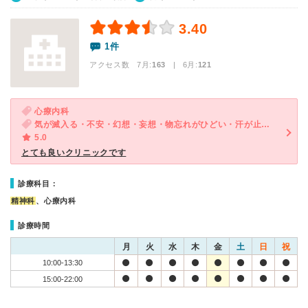
3.40
1件
アクセス数 7月:
163
| 6月:
121
心療内科
気が滅入る・不安・幻想・妄想・物忘れがひどい・汗が止まらない・多汗・体重増加
5.0
とても良いクリニックです
診療科目：
精神科
、心療内科
診療時間
月
火
水
木
金
土
日
祝
10:00-13:30
15:00-22:00