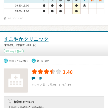
月
火
水
木
金
土
日
祝
09:30-13:00
15:00-19:00
09:30-14:00
すこやかクリニック
東京都町田市森野（町田駅）
マイナ受付
土曜（〜17:00）
朝（8:30〜）
3.40
3件
アクセス数 7月:
95
| 6月:
80
精神科について
【診療・治療法】
精神療法