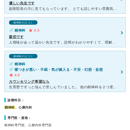
優しい先生です
副医院長の方に見てもらっています。 とても話しやすい雰囲気の方です。症状を言うと、的確に診断してくれます。 また突然の来訪になっても、ちゃんと対処してくれます。いつも混んでいるので、待つ時間は長く
精神科の口コミ
精神科
4.5
親切です
人情味があって温かい先生です。説明がわかりやすくて、理解度に応じて話し方を変えてくれます。よく話を聞いてくれるので、診察室から出てくる患者さんは皆さん笑顔でほっとした表情で出てきます。 カウンセラ
精神科の口コミ
精神科
寝つきが悪い・不眠・気が滅入る・不安・幻想・妄想
4.0
カウンセリング希望なら
生育歴でずっと悩んで苦しんでいました。 他の精神科を２つ受診しましたが、自傷行為があるにも関わらず、初診で薬なんていらない扱いでした。 ここの先生たちは本当に傾聴して共感してくださります。
診療科目：
精神科
、心療内科
専門医・資格：
精神科専門医、心療内科専門医