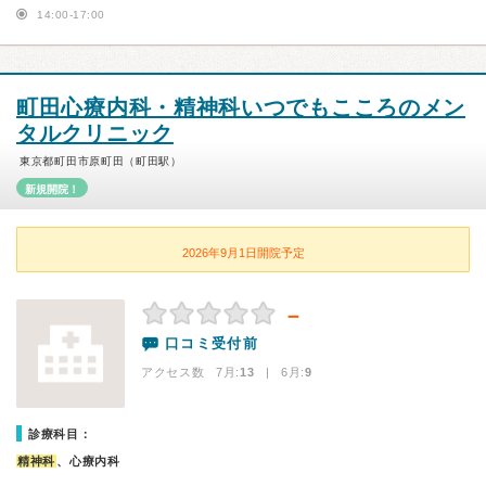
14:00-17:00
町田心療内科・精神科いつでもこころのメン
タルクリニック
東京都町田市原町田（町田駅）
新規開院！
2026年9月1日開院予定
－
口コミ受付前
アクセス数 7月:
13
| 6月:
9
診療科目：
精神科
、心療内科