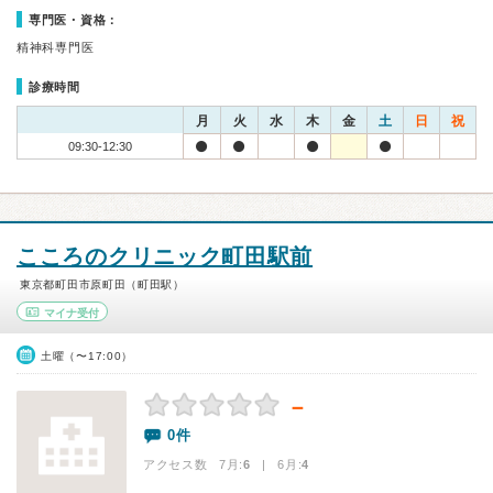
専門医・資格：
精神科専門医
診療時間
月
火
水
木
金
土
日
祝
09:30-12:30
こころのクリニック町田駅前
東京都町田市原町田（町田駅）
マイナ受付
土曜（〜17:00）
－
0件
アクセス数 7月:
6
| 6月:
4