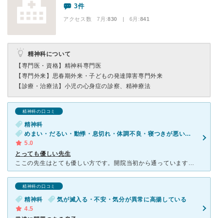
3件
アクセス数 7月:
830
| 6月:
841
精神科について
【専門医・資格】
精神科専門医
【専門外来】
思春期外来・子どもの発達障害専門外来
【診療・治療法】
小児の心身症の診察、精神療法
精神科の口コミ
精神科
めまい・だるい・動悸・息切れ・体調不良・寝つきが悪い・不眠・気が滅入る・不安・気分が異常に高揚している
5.0
とっても優しい先生
ここの先生はとても優しい方です。開院当初から通っていますが、褒めてくださる時は褒めてくださいますし、ダメなところはきちんと指摘してくださいます。入院も含め何件か病院を変わりましたが薬もきちんと患者と相
精神科の口コミ
精神科
気が滅入る・不安・気分が異常に高揚している
4.5