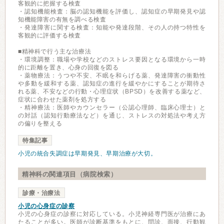
客観的に把握する検査
・認知機能検査：脳の認知機能を評価し、認知症の早期発見や認
知機能障害の有無を調べる検査
・発達障害に関する検査：知能や発達段階、その人の持つ特性を
客観的に評価する検査
■精神科で行う主な治療法
・環境調整：職場や学校などのストレス要因となる環境から一時
的に距離を置き、心身の回復を図る
・薬物療法：うつや不安、不眠を和らげる薬、発達障害の衝動性
や多動を緩和する薬、認知症の進行を緩やかにすることが期待さ
れる薬、不安などの行動・心理症状（BPSD）を改善する薬など、
症状に合わせた薬剤を処方する
・精神療法：医師やカウンセラー（公認心理師、臨床心理士）と
の対話（認知行動療法など）を通じ、ストレスの対処法や考え方
の偏りを整える
特集記事
小児の統合失調症は早期発見、早期治療が大切。
精神科の関連項目（病院検索）
診療・治療法
小児の心身症の診察
小児の心身症の診察に対応している。小児神経専門医が治療にあ
たることが多い。医師が診断基準をもとに、問診、面接、行動観