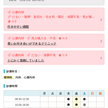
心療内科
だるい・動悸・息切れ・吐き気・嘔吐・体調不良・気が滅入る・不安
4.0
行きやすい病院
心療内科
気が滅入る・不安
4.0
長いお付き合いができるクリニック
心療内科
だるい・体調不良
3.0
とにかく混雑していました
診療科目：
精神科
、内科、心療内科
診療時間
月
火
水
木
金
土
日
祝
08:30-12:30
15:00-18:00