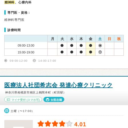
精神科
、心療内科
専門医・資格：
精神科専門医
診療時間
月
火
水
木
金
土
日
祝
09:00-13:00
15:00-19:00
09:00-12:00
14:00-17:00
医療法人社団希志会 発達心療クリニック
神奈川県相模原市南区上鶴間本町（町田駅）
マイナ受付
(スマホ可)
女医在籍
土曜（〜17:00）
4.01