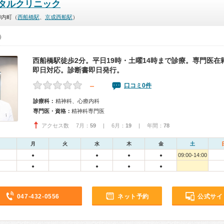
タルクリニック
印内町（
西船橋駅
、
京成西船駅
）
0）
西船橋駅徒歩2分。平日19時・土曜14時まで診療。専門医在
即日対応。診断書即日発行。
－
口コミ0件
診療科：
精神科、心療内科
専門医・資格：
精神科専門医
アクセス数 7月：
59
| 6月：
19
| 年間：
78
月
火
水
木
金
土
09:00-14:00
●
●
●
●
●
●
●
●
047-432-0556
ネット予約
公式サイ