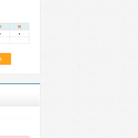
日
祝
●
●
ト