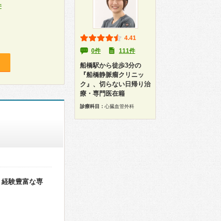
件
4.41
0件
111件
船橋駅から徒歩3分の
『船橋静脈瘤クリニッ
ク』、切らない日帰り治
療・専門医在籍
診療科目：
心臓血管外科
。経験豊富な専