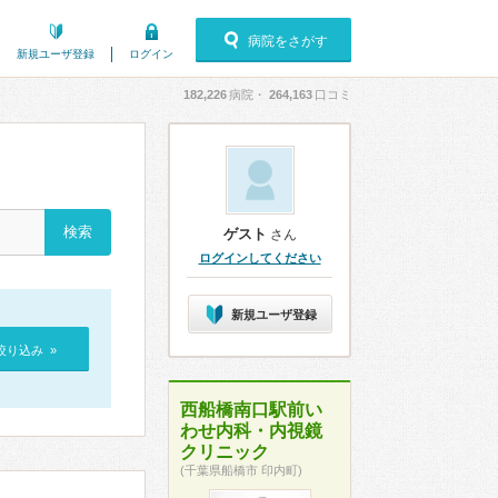
病院をさがす
新規ユーザ登録
ログイン
182,226
病院・
264,163
口コミ
ゲスト
さん
ログインしてください
新規ユーザ登録
絞り込み »
西船橋南口駅前い
わせ内科・内視鏡
クリニック
(千葉県船橋市 印内町)