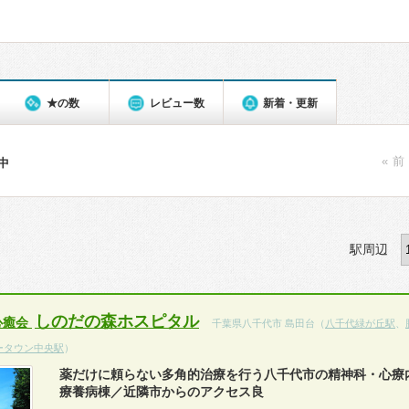
★の数
レビュー数
新着・更新
« 前
件中
駅周辺
しのだの森ホスピタル
心癒会
千葉県八千代市 島田台（
八千代緑が丘駅
、
ータウン中央駅
）
薬だけに頼らない多角的治療を行う八千代市の精神科・心療
療養病棟／近隣市からのアクセス良