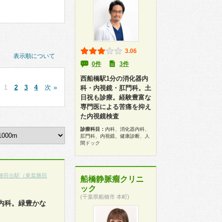
3.06
表示順について
0件
3件
西船橋駅1分の消化器内
1
2
3
4
次 »
科・内視鏡・肛門科。土
日祝も診療。経験豊富な
専門医による苦痛を抑え
た内視鏡検査
診療科目：
内科、消化器内科、
肛門科、内視鏡、健康診断、人
間ドック
勝田台駅（東葉勝田
船橋静脈瘤クリニ
ック
(千葉県船橋市 本町)
内科。緑豊かな