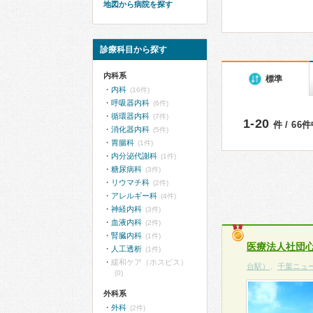
地図から病院を探す
診療科目から探す
内科系
標準
内科
(16件)
呼吸器内科
(6件)
循環器内科
(7件)
1-20
件 / 66
消化器内科
(5件)
胃腸科
(1件)
内分泌代謝科
(1件)
糖尿病科
(3件)
リウマチ科
(2件)
アレルギー科
(4件)
神経内科
(3件)
血液内科
(2件)
腎臓内科
(1件)
医療法人社団
人工透析
(1件)
緩和ケア（ホスピス）
台駅）
、
千葉ニュ
(0)
外科系
外科
(2件)