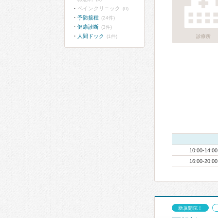
ペインクリニック
(0)
予防接種
(24件)
健康診断
(3件)
人間ドック
(1件)
診療所
10:00-14:00
16:00-20:00
新規開院！