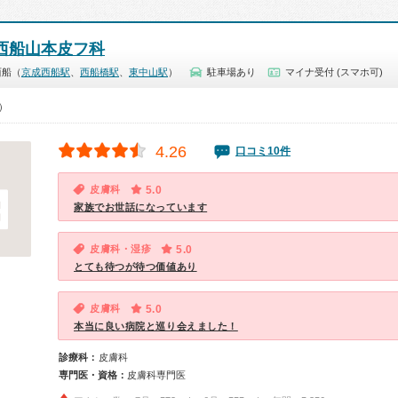
西船山本皮フ科
西船（
京成西船駅
、
西船橋駅
、
東中山駅
）
駐車場あり
マイナ受付 (スマホ可)
0）
4.26
口コミ10件
皮膚科
5.0
家族でお世話になっています
皮膚科・湿疹
5.0
とても待つが待つ価値あり
皮膚科
5.0
本当に良い病院と巡り会えました！
診療科：
皮膚科
専門医・資格：
皮膚科専門医