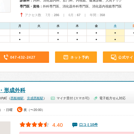
診療科：
内科、消化器内科、肛門科、内視鏡、健康診断、人間ドック
専門医・資格：
外科専門医、消化器外科専門医、消化器内視鏡専門医
アクセス数 7月：
286
| 6月：
67
| 年間：
358
月
火
水
木
金
土
●
●
●
●
●
●
●
●
●
●
047-432-2427
ネット予約
公式サイ
・形成外科
印内町（
西船橋駅
、
京成西船駅
）
マイナ受付 (スマホ可)
電子処方せん対応
0）・日曜
夜（〜20:00）
4.40
口コミ10件