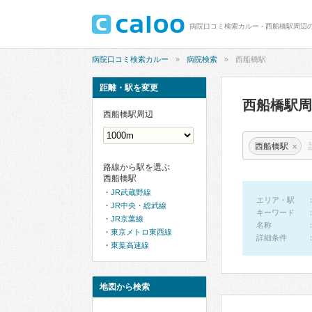
病院口コミ検索カルー - 西船橋駅周辺
病院口コミ検索カルー
病院検索
西船橋駅
距離・駅を変更
西船橋駅
西船橋駅周辺
×
西船橋駅
路線から駅を選ぶ
西船橋駅
JR武蔵野線
エリア・駅
JR中央・総武線
キーワード
JR京葉線
名称
東京メトロ東西線
詳細条件
東葉高速線
地図から検索