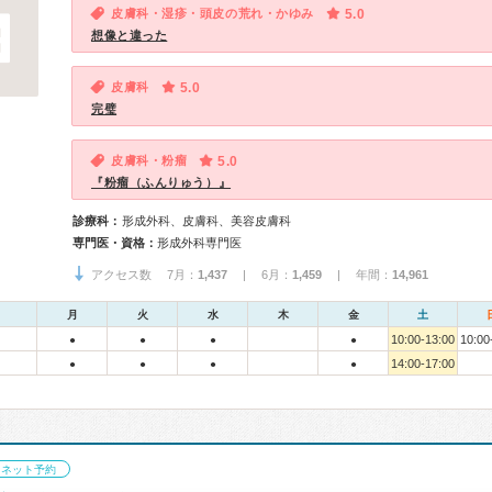
皮膚科・湿疹・頭皮の荒れ・かゆみ
5.0
想像と違った
皮膚科
5.0
完璧
皮膚科・粉瘤
5.0
『粉瘤（ふんりゅう）』
診療科：
形成外科、皮膚科、美容皮膚科
専門医・資格：
形成外科専門医
アクセス数 7月：
1,437
| 6月：
1,459
| 年間：
14,961
月
火
水
木
金
土
10:00-13:00
10:00
●
●
●
●
14:00-17:00
●
●
●
●
ネット予約