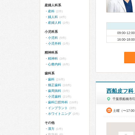
産婦人科系
産科
(2件)
婦人科
(4件)
産婦人科
(2件)
小児科系
09:00-12:00
小児科
(5件)
16:00-18:00
小児外科
(1件)
精神科系
精神科
(3件)
心療内科
(4件)
歯科系
歯科
(24件)
矯正歯科
(16件)
西船皮フ科
歯周病科
(3件)
小児歯科
(21件)
千葉県船橋市
歯科口腔外科
(16件)
インプラント
(3件)
土曜（〜17:0
ホワイトニング
(2件)
その他
漢方
(1件)
救急科
(0)