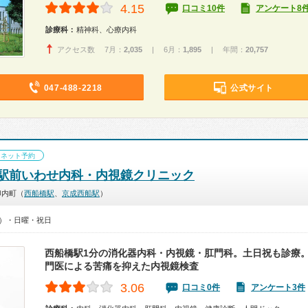
4.15
口コミ10件
アンケート8
診療科：
精神科、心療内科
アクセス数 7月：
2,035
| 6月：
1,895
| 年間：
20,757
047-488-2218
公式サイト
ネット予約
駅前いわせ内科・内視鏡クリニック
印内町（
西船橋駅
、
京成西船駅
）
00）・日曜・祝日
西船橋駅1分の消化器内科・内視鏡・肛門科。土日祝も診療
門医による苦痛を抑えた内視鏡検査
3.06
口コミ0件
アンケート3件