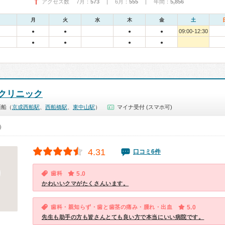
アクセス数 7月：
573
| 6月：
555
| 年間：
5,856
月
火
水
木
金
土
09:00-12:30
●
●
●
●
●
●
●
●
クリニック
西船（
京成西船駅
、
西船橋駅
、
東中山駅
）
マイナ受付 (スマホ可)
0）
4.31
口コミ6件
歯科
5.0
かわいいクマがたくさんいます。
歯科・親知らず・歯と歯茎の痛み・腫れ・出血
5.0
先生も助手の方も皆さんとても良い方で本当にいい病院です。