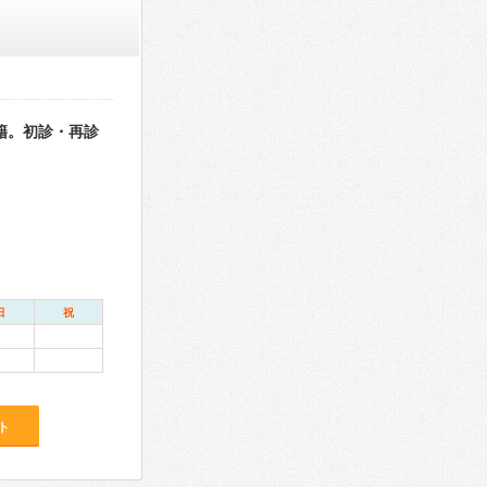
籍。初診・再診
日
祝
ト