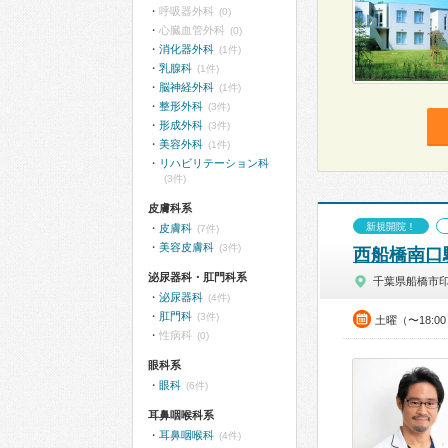
呼吸器外科
(0)
心臓血管外科
(0)
消化器外科
(1件)
乳腺科
(1件)
脳神経外科
(1件)
整形外科
(3件)
形成外科
(3件)
美容外科
(1件)
リハビリテーション科
(3件)
皮膚科系
新規開院！
皮膚科
(7件)
美容皮膚科
(3件)
西船橋南口
泌尿器科・肛門科系
千葉県船橋市
泌尿器科
(4件)
肛門科
(3件)
土曜（〜18:
性病科
(0)
眼科系
眼科
(6件)
耳鼻咽喉科系
耳鼻咽喉科
(4件)