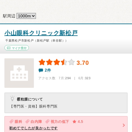
駅周辺
小山眼科クリニック新松戸
千葉県松戸市新松戸（新松戸駅（幸谷駅））
マイナ受付
3.70
2件
アクセス数 7月:
294
| 6月:
323
霰粒腫について
【専門医・資格】
眼科専門医
眼科
白内障
視力の低下
4.5
初めてでしたが良かったです