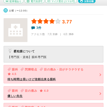
駐車場あり
電子決済可
マイナ受付
(スマホ可)
女医在籍
土曜（〜12:00）
3.77
3件
アクセス数 7月:
318
| 6月:
359
霰粒腫について
【専門医・資格】
眼科専門医
眼科
閃輝暗点
目の痛み・目がチラチラする
4.5
待ち時間は長いけど信頼出来る眼科
眼科
目の痛み
4.0
優しい先生