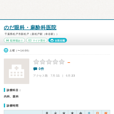
のだ眼科・麻酔科医院
千葉県松戸市新松戸（新松戸駅（幸谷駅））
駐車場あり
マイナ受付
女医在籍
土曜（〜14:00）
－
0件
アクセス数 7月:
11
| 6月:
23
診療科目：
内科、眼科
診療時間
月
火
水
木
金
土
日
祝