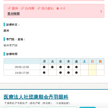
眼科
白内障
目の疲れ
4.0
受付時間
診療科目：
眼科
専門医・資格：
眼科専門医
診療時間
月
火
水
木
金
土
日
祝
09:00-12:00
14:00-17:00
医療法人社団康順会丹羽眼科
千葉県松戸市新松戸（新松戸駅（幸谷駅）、小金城趾駅）