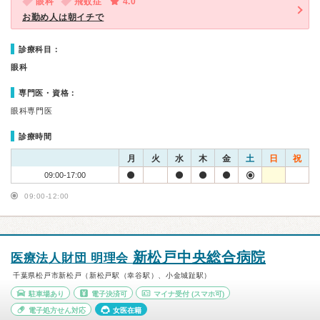
眼科
飛蚊症
4.0
お勤め人は朝イチで
診療科目：
眼科
専門医・資格：
眼科専門医
診療時間
月
火
水
木
金
土
日
祝
09:00-17:00
09:00-12:00
新松戸中央総合病院
医療法人財団 明理会
千葉県松戸市新松戸（新松戸駅（幸谷駅）、小金城趾駅）
駐車場あり
電子決済可
マイナ受付
(スマホ可)
電子処方せん対応
女医在籍