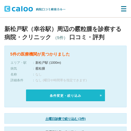
新松戸駅（幸谷駅）周辺の霰粒腫を診察する
病院・クリニック
口コミ・評判
（5件）
5件の医療機関が見つかりました
エリア・駅
新松戸駅 (1000m)
病気
霰粒腫
名称
なし
詳細条件
なし (曜日や時間帯を指定できます)
条件変更・絞り込み
土曜日診療で絞り込む (3件)