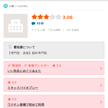
土曜（〜12:00）
3.06
49件
アクセス数 7月:
2,695
| 6月:
2,631
霰粒腫について
【専門医・資格】
眼科専門医
救急科
食物アレルギー
5.0
いい先生にめぐりあえた
5.0
リキッドバイオプシー
5.0
ワクチン接種で初めて利用