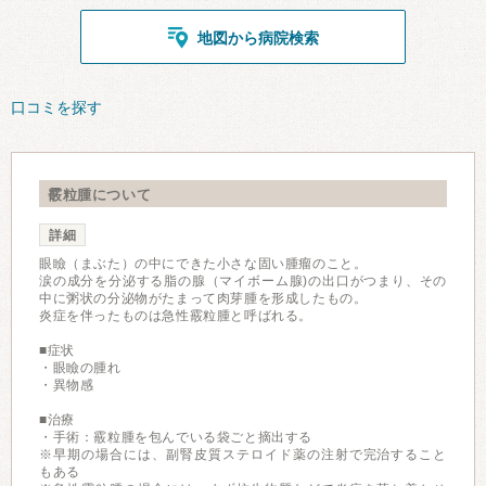
地図から病院検索
口コミを探す
霰粒腫について
詳細
眼瞼（まぶた）の中にできた小さな固い腫瘤のこと。
涙の成分を分泌する脂の腺（マイボーム腺)の出口がつまり、その
中に粥状の分泌物がたまって肉芽腫を形成したもの。
炎症を伴ったものは急性霰粒腫と呼ばれる。
■症状
・眼瞼の腫れ
・異物感
■治療
・手術：霰粒腫を包んでいる袋ごと摘出する
※早期の場合には、副腎皮質ステロイド薬の注射で完治すること
もある