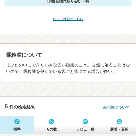
日曜日診療で絞り込む (0件)
口コミ検索はこちら
霰粒腫について
まぶたの中にできた小さな固い腫瘤のこと。自然に治ることはな
いので、霰粒腫を包んでいる袋ごと摘出する場合が多い。
5
件の検索結果
表示順について
標準
★の数
レビュー数
新着・更新