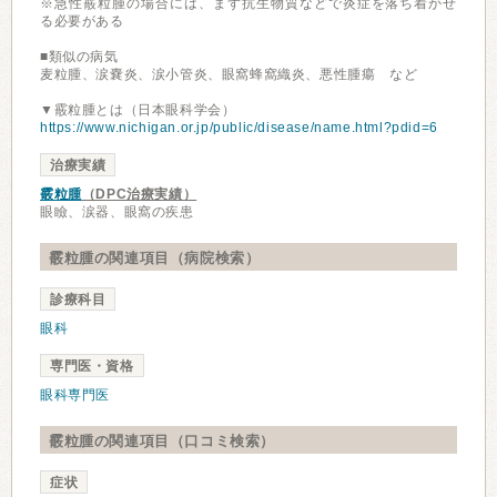
※急性霰粒腫の場合には、まず抗生物質などで炎症を落ち着かせ
る必要がある
■類似の病気
麦粒腫、涙嚢炎、涙小管炎、眼窩蜂窩織炎、悪性腫瘍 など
▼霰粒腫とは（日本眼科学会）
https://www.nichigan.or.jp/public/disease/name.html?pdid=6
治療実績
霰粒腫
（DPC治療実績）
眼瞼、涙器、眼窩の疾患
霰粒腫の関連項目（病院検索）
診療科目
眼科
専門医・資格
眼科専門医
霰粒腫の関連項目（口コミ検索）
症状