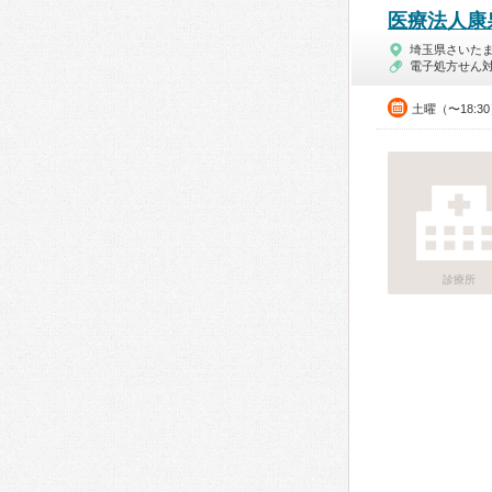
医療法人康
埼玉県さいた
電子処方せん
土曜（〜18:3
診療所