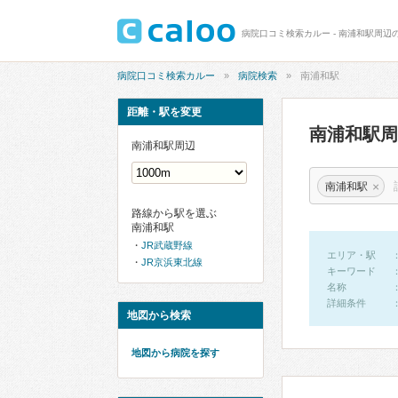
病院口コミ検索カルー - 南浦和駅周辺
病院口コミ検索カルー
病院検索
南浦和駅
距離・駅を変更
南浦和駅
南浦和駅周辺
×
南浦和駅
路線から駅を選ぶ
南浦和駅
JR武蔵野線
エリア・駅
JR京浜東北線
キーワード
名称
詳細条件
地図から検索
地図から病院を探す