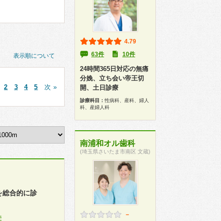
4.79
63件
10件
表示順について
24時間365日対応の無痛
分娩、立ち会い帝王切
2
3
4
5
次 »
開、土日診療
診療科目：
性病科、産科、婦人
科、産婦人科
南浦和オル歯科
(埼玉県さいたま市南区 文蔵)
を総合的に診
－
件