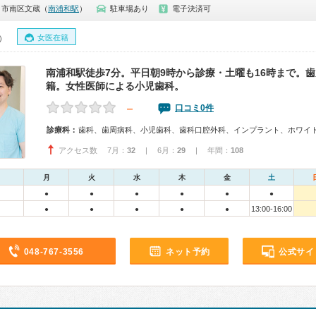
ま市南区文蔵（
南浦和駅
）
駐車場あり
電子決済可
女医在籍
0）
南浦和駅徒歩7分。平日朝9時から診療・土曜も16時まで。
籍。女性医師による小児歯科。
－
口コミ0件
診療科：
歯科、歯周病科、小児歯科、歯科口腔外科、インプラント、ホワイ
アクセス数 7月：
32
| 6月：
29
| 年間：
108
月
火
水
木
金
土
●
●
●
●
●
●
13:00-16:00
●
●
●
●
●
048-767-3556
ネット予約
公式サイ