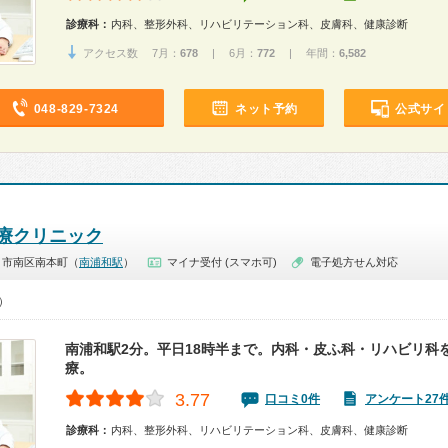
診療科：
内科、整形外科、リハビリテーション科、皮膚科、健康診断
アクセス数 7月：
678
| 6月：
772
| 年間：
6,582
048-829-7324
ネット予約
公式サイ
療クリニック
ま市南区南本町（
南浦和駅
）
マイナ受付 (スマホ可)
電子処方せん対応
0）
南浦和駅2分。平日18時半まで。内科・皮ふ科・リハビリ科
療。
3.77
口コミ0件
アンケート27
診療科：
内科、整形外科、リハビリテーション科、皮膚科、健康診断