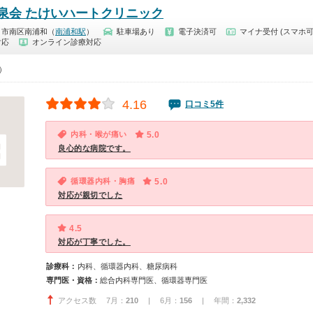
泉会 たけいハートクリニック
ま市南区南浦和（
南浦和駅
）
駐車場あり
電子決済可
マイナ受付 (スマホ可
対応
オンライン診療対応
0）
4.16
口コミ5件
内科・喉が痛い
5.0
良心的な病院です。
循環器内科・胸痛
5.0
対応が親切でした
4.5
対応が丁寧でした。
診療科：
内科、循環器内科、糖尿病科
専門医・資格：
総合内科専門医、循環器専門医
アクセス数 7月：
210
| 6月：
156
| 年間：
2,332