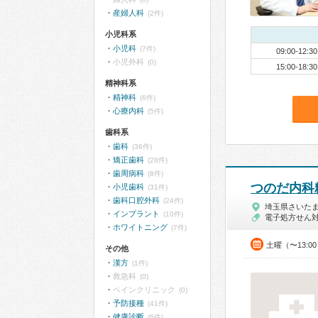
産婦人科
(2件)
小児科系
小児科
(7件)
09:00-12:30
小児外科
(0)
15:00-18:30
精神科系
精神科
(6件)
心療内科
(5件)
歯科系
歯科
(36件)
矯正歯科
(28件)
歯周病科
(8件)
つのだ内科
小児歯科
(31件)
歯科口腔外科
(24件)
埼玉県さいた
インプラント
(10件)
電子処方せん
ホワイトニング
(7件)
土曜（〜13:0
その他
漢方
(1件)
救急科
(0)
ペインクリニック
(0)
予防接種
(41件)
健康診断
(6件)