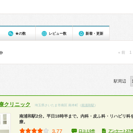
★の数
レビュー数
新着・更新
« 前
1
件中
駅周辺
療クリニック
埼玉県さいたま市南区 南本町（
南浦和駅
）
南浦和駅2分。平日18時半まで。内科・皮ふ科・リハビリ科
療。
3.77
口コミ0件
アンケート27