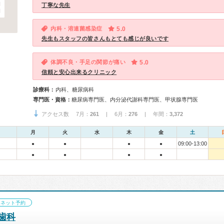
丁寧な先生
内科・溶連菌感染症
5.0
先生もスタッフの皆さんもとても感じが良いです
体調不良・手足の関節が痛い
5.0
信頼と安心出来るクリニック
診療科：
内科、糖尿病科
専門医・資格：
糖尿病専門医、内分泌代謝科専門医、甲状腺専門医
アクセス数 7月：
261
| 6月：
276
| 年間：
3,372
月
火
水
木
金
土
09:00-13:00
●
●
●
●
●
●
●
●
ネット予約
歯科