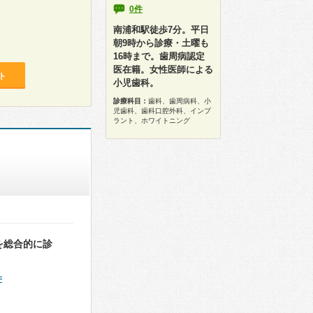
0件
南浦和駅徒歩7分。平日
朝9時から診療・土曜も
16時まで。歯周病認定
医在籍。女性医師による
ト
小児歯科。
診療科目：
歯科、歯周病科、小
児歯科、歯科口腔外科、インプ
ラント、ホワイトニング
を総合的に診
件