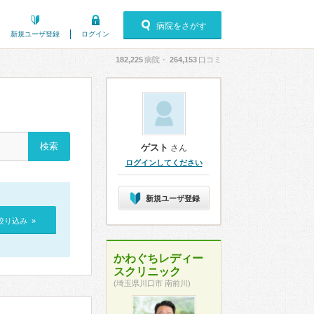
病院をさがす
新規ユーザ登録
ログイン
182,225
病院・
264,153
口コミ
ゲスト
さん
ログインしてください
新規ユーザ登録
絞り込み »
かわぐちレディー
スクリニック
(埼玉県川口市 南前川)