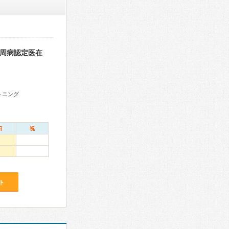
歯周病認定医在
トニング
日
祝
ト