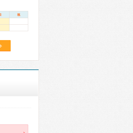
日
祝
ト