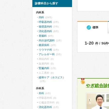
診療科目から探す
内科系
内科
(29件)
呼吸器内科
(2件)
循環器内科
(7件)
標準
消化器内科
(6件)
胃腸科
(6件)
内分泌代謝科
(1件)
1-20
件 / 96
糖尿病科
(3件)
リウマチ科
(1件)
アレルギー科
(5件)
神経内科
(0)
血液内科
(0)
腎臓内科
(1件)
人工透析
(0)
緩和ケア（ホスピス）
(1件)
やぎ総合診
外科系
外科
(4件)
呼吸器外科
(0)
心臓血管外科
(0)
消化器外科
(1件)