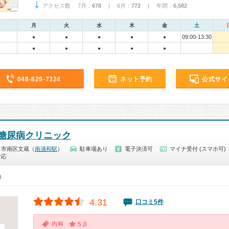
アクセス数 7月：
678
| 6月：
772
| 年間：
6,582
月
火
水
木
金
土
09:00-13:30
●
●
●
●
●
●
●
●
●
●
048-829-7324
ネット予約
公式サイ
糖尿病クリニック
ま市南区文蔵（
南浦和駅
）
駐車場あり
電子決済可
マイナ受付 (スマホ可)
対応
0）
4.31
口コミ5件
内科
5.0