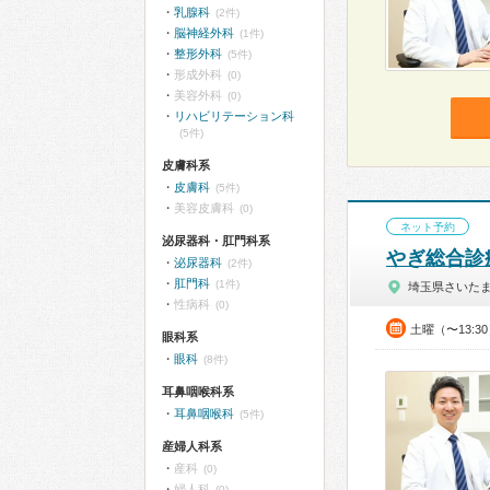
乳腺科
(2件)
脳神経外科
(1件)
整形外科
(5件)
形成外科
(0)
美容外科
(0)
リハビリテーション科
(5件)
皮膚科系
皮膚科
(5件)
美容皮膚科
(0)
ネット予約
泌尿器科・肛門科系
やぎ総合診
泌尿器科
(2件)
肛門科
(1件)
埼玉県さいた
性病科
(0)
土曜（〜13:3
眼科系
眼科
(8件)
耳鼻咽喉科系
耳鼻咽喉科
(5件)
産婦人科系
産科
(0)
婦人科
(0)