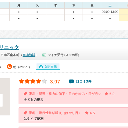
月
火
水
木
金
土
09:00-13:00
●
●
●
●
●
●
●
●
●
リニック
ま市南区南本町（
南浦和駅
）
マイナ受付 (スマホ可)
女医在籍
0）
朝（8:45〜）
3.97
口コミ3件
眼科・弱視・視力の低下・目のかゆみ・目が赤い
5.0
子どもの視力
眼科・流行性角結膜炎（はやり目）
4.5
はやくて便利