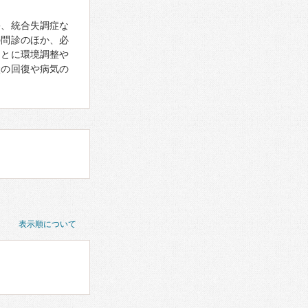
害、統合失調症な
の問診のほか、必
もとに環境調整や
状の回復や病気の
表示順について