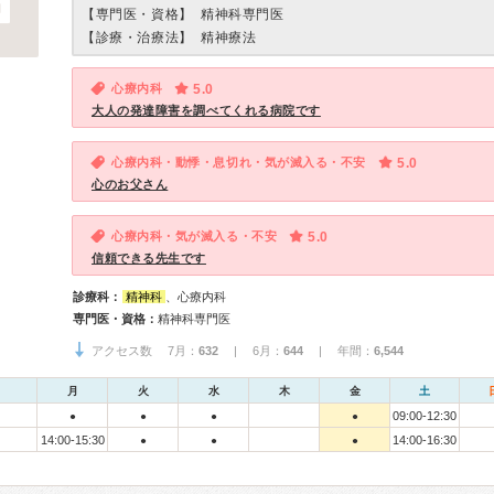
【専門医・資格】
精神科専門医
【診療・治療法】
精神療法
心療内科
5.0
大人の発達障害を調べてくれる病院です
心療内科・動悸・息切れ・気が滅入る・不安
5.0
心のお父さん
心療内科・気が滅入る・不安
5.0
信頼できる先生です
診療科：
精神科
、心療内科
専門医・資格：
精神科専門医
アクセス数 7月：
632
| 6月：
644
| 年間：
6,544
月
火
水
木
金
土
09:00-12:30
●
●
●
●
14:00-15:30
14:00-16:30
●
●
●