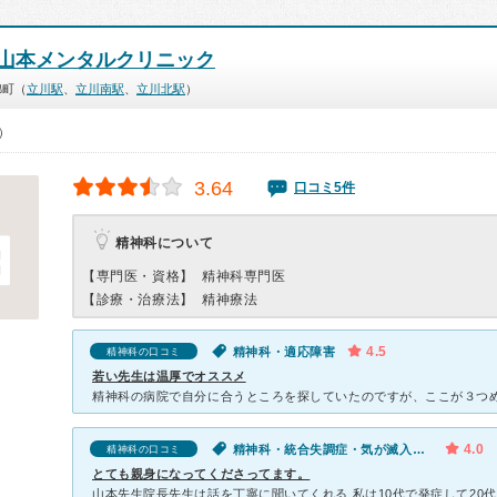
山本メンタルクリニック
錦町（
立川駅
、
立川南駅
、
立川北駅
）
0）
3.64
口コミ5件
精神科について
【専門医・資格】
精神科専門医
【診療・治療法】
精神療法
4.5
精神科・適応障害
精神科の口コミ
若い先生は温厚でオススメ
4.0
精神科・統合失調症・気が滅入る・不安・幻想・妄想
精神科の口コミ
とても親身になってくださってます。