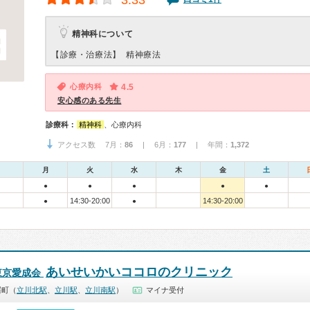
3.33
精神科について
【診療・治療法】
精神療法
心療内科
4.5
安心感のある先生
診療科：
精神科
、心療内科
アクセス数 7月：
86
| 6月：
177
| 年間：
1,372
月
火
水
木
金
土
●
●
●
●
●
14:30-20:00
14:30-20:00
●
●
あいせいかいココロのクリニック
東京愛成会
曙町（
立川北駅
、
立川駅
、
立川南駅
）
マイナ受付