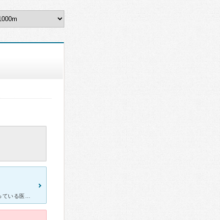
立川メンタルクリニックを開業される前から他の病院でもお世話になっている医師です。初診では鬱が酷く約１年間寝たきりでした…又、鬱以外に極度の対人恐怖症や被害妄想、幻聴幻覚に悩まされて居ました。話しを良く