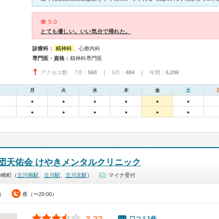
5.0
とても優しい。いい気分で帰れた。
診療科：
精神科
、心療内科
専門医・資格：
精神科専門医
アクセス数 7月：
568
| 6月：
484
| 年間：
6,296
月
火
水
木
金
土
●
●
●
●
●
●
●
●
●
●
●
●
団天佑会 けやきメンタルクリニック
柴崎町（
立川南駅
、
立川駅
、
立川北駅
）
マイナ受付
0）
夜（〜20:00）
口コミ1件