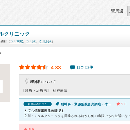
駅周辺
ルクリニック
柴崎町（
立川南駅
、
立川駅
、
立川北駅
）
0）
4.33
口コミ2件
精神科について
【診療・治療法】
精神療法
5.0
精神科・緊張型統合失調症・体調不良・寝つきが悪い・不眠・性欲の低下（男性）・気が滅入る・不安・幻想・妄想
精神科の口コミ
とても信頼出来る医師です
5.0