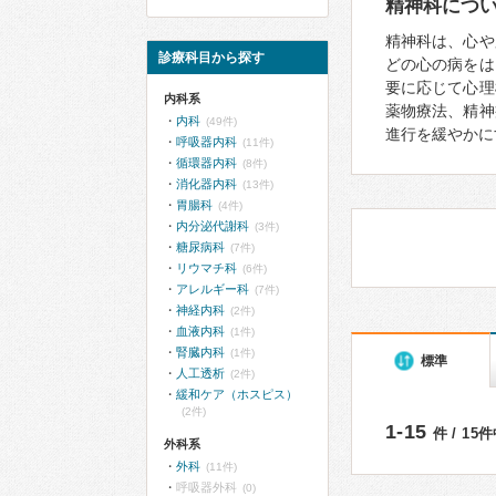
精神科につ
精神科は、心や
診療科目から探す
どの心の病をは
要に応じて心理
内科系
薬物療法、精神
内科
(49件)
進行を緩やかに
呼吸器内科
(11件)
循環器内科
(8件)
消化器内科
(13件)
胃腸科
(4件)
内分泌代謝科
(3件)
糖尿病科
(7件)
リウマチ科
(6件)
アレルギー科
(7件)
神経内科
(2件)
血液内科
(1件)
腎臓内科
(1件)
標準
人工透析
(2件)
緩和ケア（ホスピス）
(2件)
1-15
件 / 15
外科系
外科
(11件)
呼吸器外科
(0)