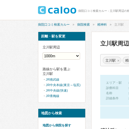
病院口コミ検索カルー - 立川駅周辺の
病院口コミ検索カルー
病院検索
精神科
立川駅
距離・駅を変更
立川駅周
立川駅周辺
×
立川駅
精
路線から駅を選ぶ
立川駅
JR南武線
エリア・駅
JR中央本線(東京～塩尻)
診療科目
JR中央線(快速)
名称
JR青梅線
詳細条件
地図から検索
地図から病院を探す