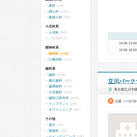
産科
(1件)
婦人科
(10件)
産婦人科
(6件)
小児科系
小児科
(6件)
小児外科
(0)
10:00-13:00
精神科系
15:00-18:00
精神科
(15件)
心療内科
(11件)
歯科系
歯科
(61件)
立川パーク
矯正歯科
(30件)
歯周病科
(37件)
東京都立川市
小児歯科
(36件)
歯科口腔外科
(30件)
土曜（〜16:3
インプラント
(9件)
ホワイトニング
(9件)
その他
漢方
(1件)
救急科
(1件)
ペインクリニック
(1件)