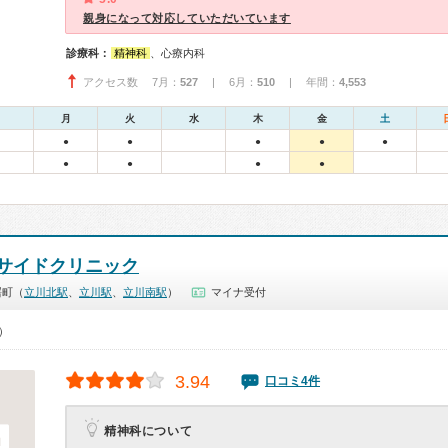
親身になって対応していただいています
診療科：
精神科
、心療内科
アクセス数 7月：
527
| 6月：
510
| 年間：
4,553
月
火
水
木
金
土
●
●
●
●
●
●
●
●
●
サイドクリニック
曙町（
立川北駅
、
立川駅
、
立川南駅
）
マイナ受付
0）
3.94
口コミ4件
精神科について