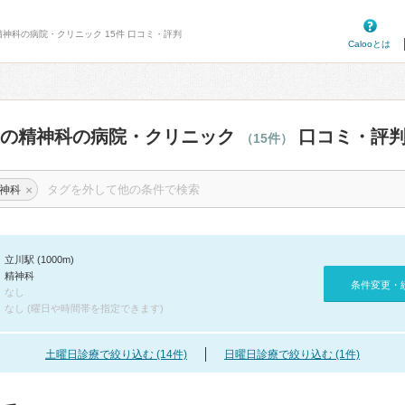
精神科の病院・クリニック 15件 口コミ・評判
Calooとは
辺の精神科の病院・クリニック
口コミ・評
（15件）
×
神科
立川駅 (1000m)
精神科
条件変更・
なし
なし (曜日や時間帯を指定できます)
土曜日診療で絞り込む (14件)
日曜日診療で絞り込む (1件)