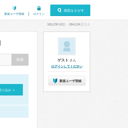
病院をさがす
新規ユーザ登録
ログイン
182,230
病院・
264,124
口コミ
判
ゲスト
さん
ログインしてください
新規ユーザ登録
絞り込み »