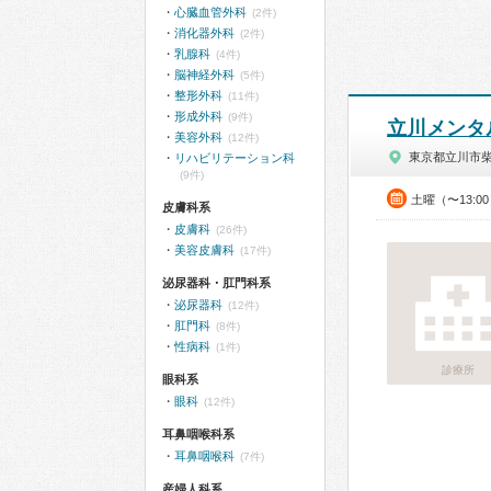
心臓血管外科
(2件)
消化器外科
(2件)
乳腺科
(4件)
脳神経外科
(5件)
整形外科
(11件)
形成外科
(9件)
立川メンタ
美容外科
(12件)
東京都立川市
リハビリテーション科
(9件)
土曜（〜13:0
皮膚科系
皮膚科
(26件)
美容皮膚科
(17件)
泌尿器科・肛門科系
泌尿器科
(12件)
肛門科
(8件)
性病科
(1件)
診療所
眼科系
眼科
(12件)
耳鼻咽喉科系
耳鼻咽喉科
(7件)
産婦人科系