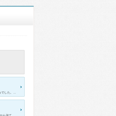
精神科の病院で自分に合うところを探していたのですが、ここが３つめでした。予約の電話をかけると、前日にまた確認の電話をかけますね。ととても親切な対応でした。受付の方は、年配の女性の方でいつも温かくて心強
山本先生院長先生は話を丁寧に聞いてくれる 私は10代で発症して20代から診てもらってます。 引きこもりも経験し家族もとても悩んでたとおもいます。 30代では生活訓練施設。 社会で生きて