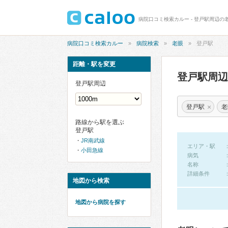
病院口コミ検索カルー - 登戸駅周辺の
病院口コミ検索カルー
病院検索
老眼
登戸駅
距離・駅を変更
登戸駅周
登戸駅周辺
×
登戸駅
老
路線から駅を選ぶ
登戸駅
JR南武線
エリア・駅
小田急線
病気
名称
詳細条件
地図から検索
地図から病院を探す