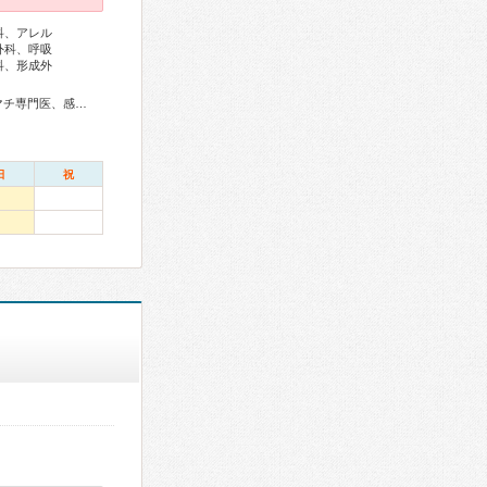
科、アレル
外科、呼吸
科、形成外
総合内科専門医、総合診療専門医、アレルギー専門医、リウマチ専門医、感染症専門医、血液専門医、外科専門医、糖尿病専門医、内分泌代謝科専門医、呼吸器専門医、気管支鏡専門医、循環器専門医、高血圧専門医、不整脈専門医、消化器病専門医、消化器外科専門医、肝臓専門医、消化器内視鏡専門医、泌尿器科専門医、腎臓専門医、透析専門医、脳血管内治療専門医、神経内科専門医、脳神経外科専門医、頭痛専門医、てんかん専門医、整形外科専門医、形成外科専門医、皮膚科専門医、眼科専門医、耳鼻咽喉科専門医、めまい相談医、産婦人科専門医、乳腺専門医、周産期(新生児)専門医、小児科専門医、小児神経専門医、認知症専門医、老年精神専門医、細胞診専門医、病理専門医、口腔外科専門医、放射線科専門医、救急科専門医、がん薬物療法専門医、がん治療認定医、日本睡眠学会専門医
日
祝