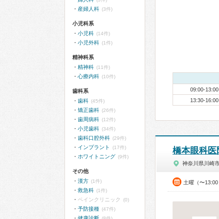
産婦人科
(3件)
小児科系
小児科
(14件)
小児外科
(1件)
精神科系
精神科
(11件)
心療内科
(10件)
09:00-13:00
歯科系
13:30-16:00
歯科
(45件)
矯正歯科
(26件)
歯周病科
(12件)
小児歯科
(34件)
歯科口腔外科
(29件)
インプラント
(17件)
橋本眼科医
ホワイトニング
(9件)
神奈川県川崎
その他
漢方
(1件)
土曜（〜13:0
救急科
(1件)
ペインクリニック
(0)
予防接種
(47件)
健康診断
(8件)