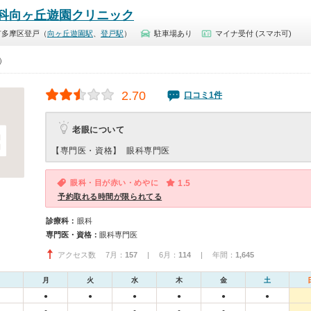
科向ヶ丘遊園クリニック
市多摩区登戸（
向ヶ丘遊園駅
、
登戸駅
）
駐車場あり
マイナ受付 (スマホ可)
0）
2.70
口コミ1件
老眼について
【専門医・資格】
眼科専門医
眼科・目が赤い・めやに
1.5
予約取れる時間が限られてる
診療科：
眼科
専門医・資格：
眼科専門医
アクセス数 7月：
157
| 6月：
114
| 年間：
1,645
月
火
水
木
金
土
●
●
●
●
●
●