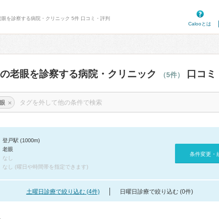
老眼を診察する病院・クリニック 5件 口コミ・評判
Calooとは
辺の老眼を診察する病院・クリニック
口コミ
（5件）
×
眼
登戸駅 (1000m)
老眼
条件変更・
なし
なし (曜日や時間帯を指定できます)
土曜日診療で絞り込む (4件)
日曜日診療で絞り込む (0件)