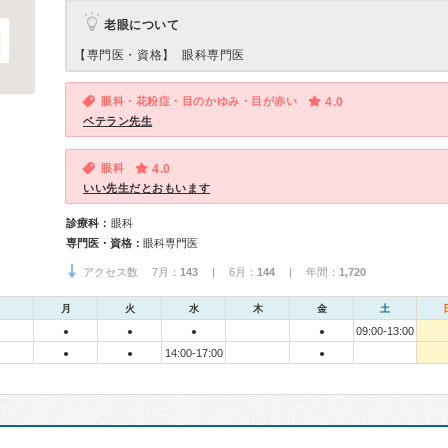
老眼について
【専門医・資格】
眼科専門医
眼科・花粉症・目のかゆみ・目が赤い
4.0
ベテラン先生
眼科
4.0
いい先生だとおもいます
診療科：
眼科
専門医・資格：
眼科専門医
アクセス数 7月：
143
| 6月：
144
| 年間：
1,720
月
火
水
木
金
土
09:00-13:00
●
●
●
●
14:00-17:00
●
●
●