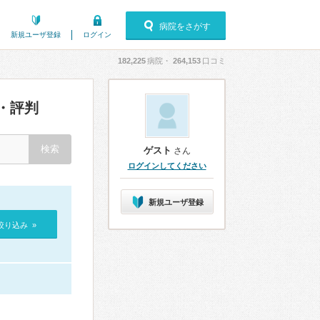
病院をさがす
新規ユーザ登録
ログイン
182,225
病院・
264,153
口コミ
・評判
ゲスト
さん
ログインしてください
新規ユーザ登録
絞り込み »