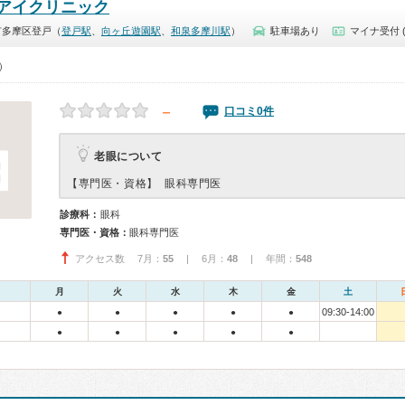
アイクリニック
市多摩区登戸（
登戸駅
、
向ヶ丘遊園駅
、
和泉多摩川駅
）
駐車場あり
マイナ受付 
0）
－
口コミ0件
老眼について
【専門医・資格】
眼科専門医
診療科：
眼科
専門医・資格：
眼科専門医
アクセス数 7月：
55
| 6月：
48
| 年間：
548
月
火
水
木
金
土
09:30-14:00
●
●
●
●
●
●
●
●
●
●