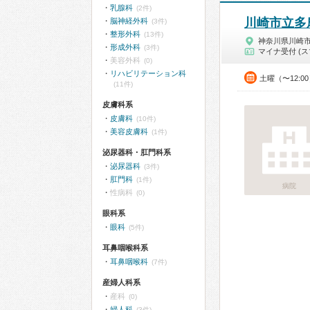
乳腺科
(2件)
川崎市立多
脳神経外科
(3件)
整形外科
(13件)
神奈川県川崎
形成外科
(3件)
マイナ受付 (ス
美容外科
(0)
リハビリテーション科
土曜（〜12:0
(11件)
皮膚科系
皮膚科
(10件)
美容皮膚科
(1件)
泌尿器科・肛門科系
泌尿器科
(3件)
肛門科
(1件)
病院
性病科
(0)
眼科系
眼科
(5件)
耳鼻咽喉科系
耳鼻咽喉科
(7件)
産婦人科系
産科
(0)
婦人科
(3件)