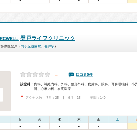
●
●
●
●
登戸ライフクリニック
RCWELL
市多摩区登戸（
向ヶ丘遊園駅
、
登戸駅
）
－
口コミ0件
診療科：
内科、神経内科、外科、整形外科、皮膚科、眼科、耳鼻咽喉科、小
科、心療内科、在宅医療
アクセス数 7月：
35
| 6月：
25
| 年間：
140
月
火
水
木
金
土
●
●
●
●
●