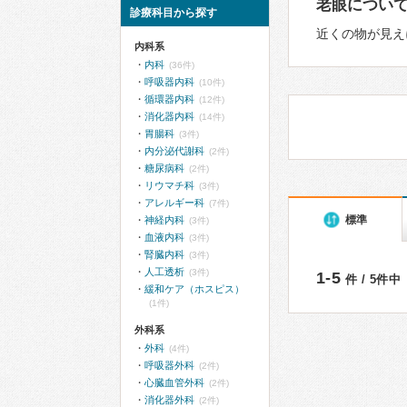
老眼につい
診療科目から探す
近くの物が見え
内科系
内科
(36件)
呼吸器内科
(10件)
循環器内科
(12件)
消化器内科
(14件)
胃腸科
(3件)
内分泌代謝科
(2件)
糖尿病科
(2件)
リウマチ科
(3件)
アレルギー科
(7件)
標準
神経内科
(3件)
血液内科
(3件)
腎臓内科
(3件)
人工透析
(3件)
1-5
件 / 5件中
緩和ケア（ホスピス）
(1件)
外科系
外科
(4件)
呼吸器外科
(2件)
心臓血管外科
(2件)
消化器外科
(2件)