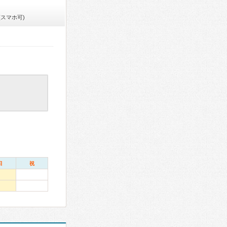
(スマホ可)
日
祝