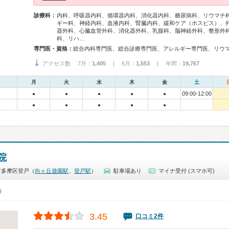
診療科：
内科、呼吸器内科、循環器内科、消化器内科、糖尿病科、リウマチ
ギー科、神経内科、血液内科、腎臓内科、緩和ケア（ホスピス）、
器外科、心臓血管外科、消化器外科、乳腺科、脳神経外科、整形外
科、リハ…
専門医・資格：
アクセス数 7月：
1,405
| 6月：
1,553
| 年間：
19,767
月
火
水
木
金
土
09:00-12:00
●
●
●
●
●
●
●
●
●
●
院
市多摩区登戸（
向ヶ丘遊園駅
、
登戸駅
）
駐車場あり
マイナ受付 (スマホ可)
0）
3.45
口コミ2件