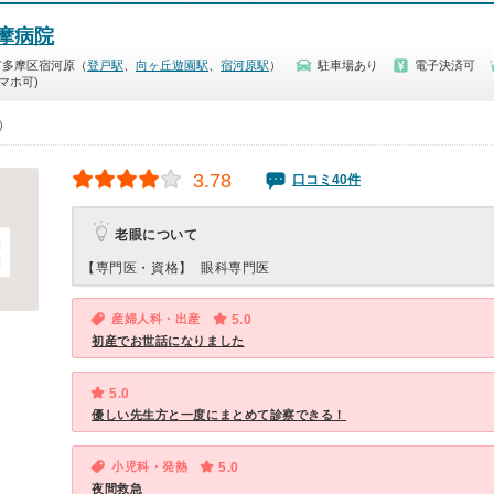
摩病院
市多摩区宿河原（
登戸駅
、
向ヶ丘遊園駅
、
宿河原駅
）
駐車場あり
電子決済可
マホ可)
0）
3.78
口コミ40件
老眼について
【専門医・資格】
眼科専門医
産婦人科・出産
5.0
初産でお世話になりました
5.0
優しい先生方と一度にまとめて診察できる！
小児科・発熱
5.0
夜間救急