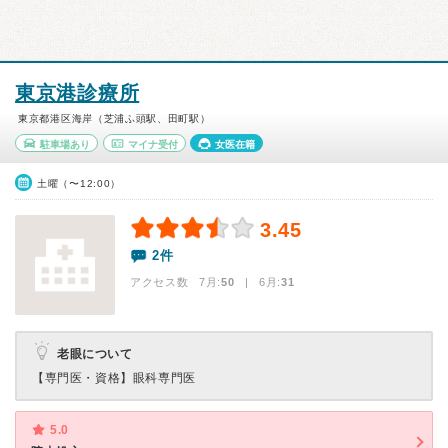
東京港診療所
東京都港区海岸（芝浦ふ頭駅、田町駅）
駐車場あり
マイナ受付
女医在籍
土曜（〜12:00）
3.45
2件
アクセス数 7月:
50
| 6月:
31
老眼について
【専門医・資格】
眼科専門医
5.0