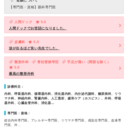
老眼について
【専門医・資格】
眼科専門医
人間ドック
5.0
人間ドックでお世話になりました。
皮膚科
5.0
涙が出るほど良い先生でした。
整形外科
脊柱管狭窄症
手足が痛い（関節を除く）
5.0
最高の整形外科
診療科目：
内科、呼吸器内科、循環器内科、消化器内科、内分泌代謝科、糖尿病科、リウ
マチ科、神経内科、腎臓内科、人工透析、緩和ケア（ホスピス）、外科、呼吸
器外科、心臓血管外科、消化器…
専門医・資格：
総合内科専門医、アレルギー専門医、リウマチ専門医、感染症専門医、血液専
門医、外…