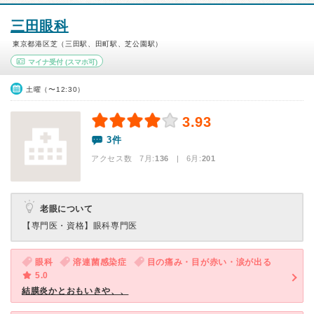
三田眼科
東京都港区芝（三田駅、田町駅、芝公園駅）
マイナ受付
(スマホ可)
土曜（〜12:30）
3.93
3件
アクセス数 7月:
136
| 6月:
201
老眼について
【専門医・資格】
眼科専門医
眼科
溶連菌感染症
目の痛み・目が赤い・涙が出る
5.0
結膜炎かとおもいきや、、