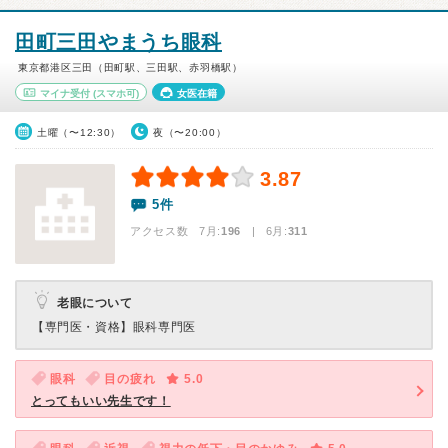
田町三田やまうち眼科
東京都港区三田（田町駅、三田駅、赤羽橋駅）
マイナ受付
(スマホ可)
女医在籍
土曜（〜12:30）
夜（〜20:00）
3.87
5件
アクセス数 7月:
196
| 6月:
311
老眼について
【専門医・資格】
眼科専門医
眼科
目の疲れ
5.0
とってもいい先生です！