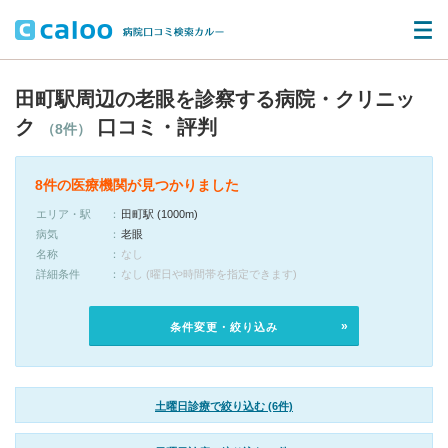
田町駅周辺の老眼を診察する病院・クリニッ
ク
口コミ・評判
（8件）
8件の医療機関が見つかりました
エリア・駅
田町駅 (1000m)
病気
老眼
名称
なし
詳細条件
なし (曜日や時間帯を指定できます)
条件変更・絞り込み
土曜日診療で絞り込む (6件)