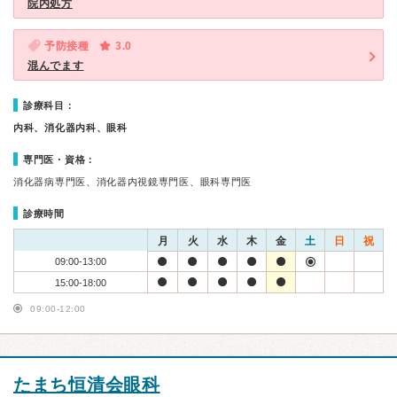
院内処方
予防接種
3.0
混んでます
診療科目：
内科、消化器内科、眼科
専門医・資格：
消化器病専門医、消化器内視鏡専門医、眼科専門医
診療時間
月
火
水
木
金
土
日
祝
09:00-13:00
15:00-18:00
09:00-12:00
たまち恒清会眼科