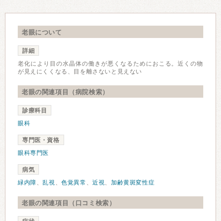
老眼について
詳細
老化により目の水晶体の働きが悪くなるためにおこる。近くの物
が見えにくくなる、目を離さないと見えない
老眼の関連項目（病院検索）
診療科目
眼科
専門医・資格
眼科専門医
病気
緑内障
、
乱視
、
色覚異常
、
近視
、
加齢黄斑変性症
老眼の関連項目（口コミ検索）