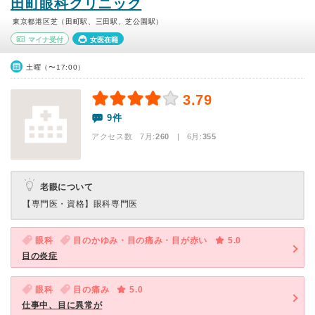
田町眼科クリニック
東京都港区芝（田町駅、三田駅、芝公園駅）
マイナ受付
女医在籍
土曜（〜17:00）
3.79
9件
アクセス数 7月:
260
| 6月:
355
老眼について
【専門医・資格】
眼科専門医
眼科
目のかゆみ・目の痛み・目が赤い
5.0
目の炎症
眼科
目の痛み
5.0
仕事中、目に異常が