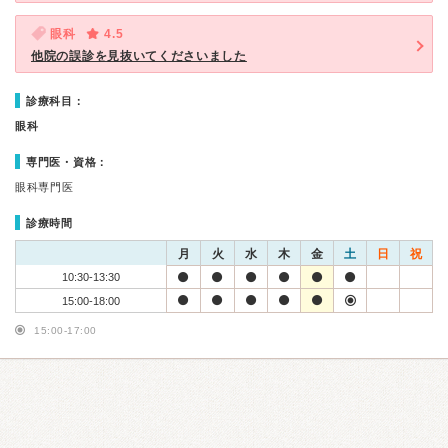
眼科
4.5
他院の誤診を見抜いてくださいました
診療科目：
眼科
専門医・資格：
眼科専門医
診療時間
月
火
水
木
金
土
日
祝
10:30-13:30
15:00-18:00
15:00-17:00