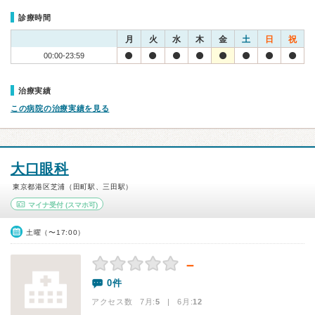
診療時間
月
火
水
木
金
土
日
祝
00:00-23:59
治療実績
この病院の治療実績を見る
大口眼科
東京都港区芝浦（田町駅、三田駅）
マイナ受付
(スマホ可)
土曜（〜17:00）
－
0件
アクセス数 7月:
5
| 6月:
12