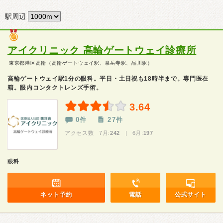
駅周辺
アイクリニック 高輪ゲートウェイ診療所
東京都港区高輪（高輪ゲートウェイ駅、泉岳寺駅、品川駅）
高輪ゲートウェイ駅1分の眼科。平日・土日祝も18時半まで。専門医在
籍。眼内コンタクトレンズ手術。
3.64
0件
27件
アクセス数 7月:
242
| 6月:
197
眼科
ネット予約
電話
公式サイト