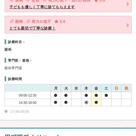
眼科
近視
視力の低下・目のかゆみ
5.0
子どもも優しく丁寧に診てもらえます
眼科
視力の低下
5.0
とても親切で丁寧な診療！
診療科目：
眼科
専門医・資格：
眼科専門医
診療時間
月
火
水
木
金
土
日
祝
09:00-12:30
14:30-18:00
17:00-20:00