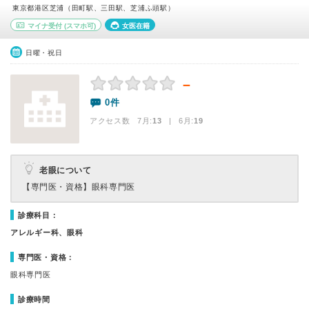
東京都港区芝浦（田町駅、三田駅、芝浦ふ頭駅）
マイナ受付
(スマホ可)
女医在籍
日曜・祝日
－
0件
アクセス数 7月:
13
| 6月:
19
老眼について
【専門医・資格】
眼科専門医
診療科目：
アレルギー科、眼科
専門医・資格：
眼科専門医
診療時間