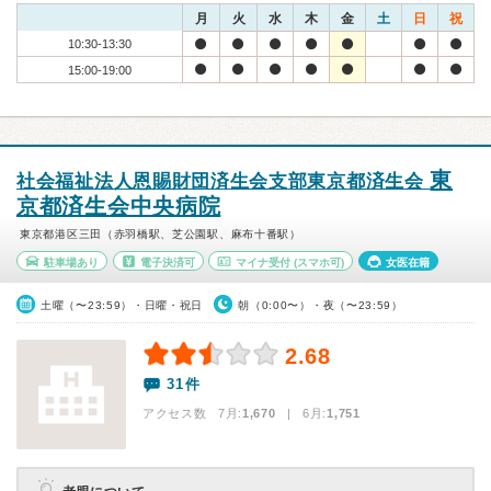
月
火
水
木
金
土
日
祝
10:30-13:30
15:00-19:00
東
社会福祉法人恩賜財団済生会支部東京都済生会
京都済生会中央病院
東京都港区三田（赤羽橋駅、芝公園駅、麻布十番駅）
駐車場あり
電子決済可
マイナ受付
(スマホ可)
女医在籍
土曜（〜23:59）・日曜・祝日
朝（0:00〜）・夜（〜23:59）
2.68
31件
アクセス数 7月:
1,670
| 6月:
1,751