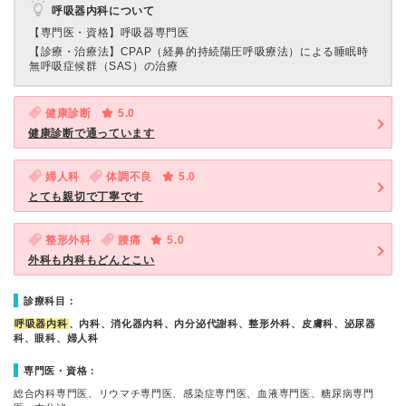
呼吸器内科について
【専門医・資格】
呼吸器専門医
【診療・治療法】
CPAP（経鼻的持続陽圧呼吸療法）による睡眠時
無呼吸症候群（SAS）の治療
健康診断
5.0
健康診断で通っています
婦人科
体調不良
5.0
とても親切で丁寧です
整形外科
腰痛
5.0
外科も内科もどんとこい
診療科目：
呼吸器内科
、内科、消化器内科、内分泌代謝科、整形外科、皮膚科、泌尿器
科、眼科、婦人科
専門医・資格：
総合内科専門医、リウマチ専門医、感染症専門医、血液専門医、糖尿病専門