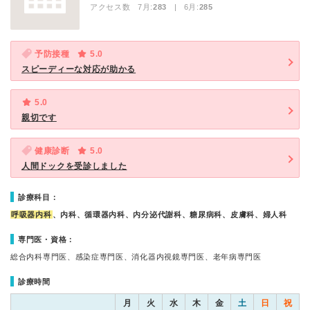
アクセス数 7月:
283
| 6月:
285
予防接種
5.0
スピーディーな対応が助かる
5.0
親切です
健康診断
5.0
人間ドックを受診しました
診療科目：
呼吸器内科
、内科、循環器内科、内分泌代謝科、糖尿病科、皮膚科、婦人科
専門医・資格：
総合内科専門医、感染症専門医、消化器内視鏡専門医、老年病専門医
診療時間
月
火
水
木
金
土
日
祝