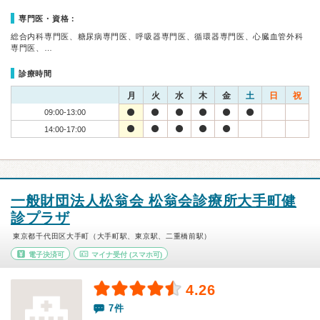
専門医・資格：
総合内科専門医、糖尿病専門医、呼吸器専門医、循環器専門医、心臓血管外科
専門医、…
診療時間
月
火
水
木
金
土
日
祝
09:00-13:00
14:00-17:00
一般財団法人松翁会 松翁会診療所大手町健
診プラザ
東京都千代田区大手町（大手町駅、東京駅、二重橋前駅）
電子決済可
マイナ受付
(スマホ可)
4.26
7件