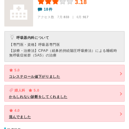
3.18
18件
アクセス数 7月:
833
| 6月:
917
呼吸器内科について
【専門医・資格】
呼吸器専門医
【診療・治療法】
CPAP（経鼻的持続陽圧呼吸療法）による睡眠時
無呼吸症候群（SAS）の治療
5.0
コレステロール値下がりました
婦人科
5.0
かもしれない診断をしてくれました
4.0
混んでました