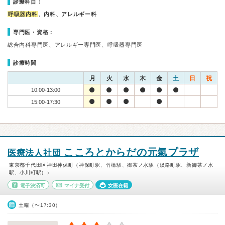
診療科目：
呼吸器内科
、内科、アレルギー科
専門医・資格：
総合内科専門医、アレルギー専門医、呼吸器専門医
診療時間
月
火
水
木
金
土
日
祝
10:00-13:00
15:00-17:30
こころとからだの元氣プラザ
医療法人社団
東京都千代田区神田神保町（神保町駅、竹橋駅、御茶ノ水駅（淡路町駅、新御茶ノ水
駅、小川町駅））
電子決済可
マイナ受付
女医在籍
土曜（〜17:30）