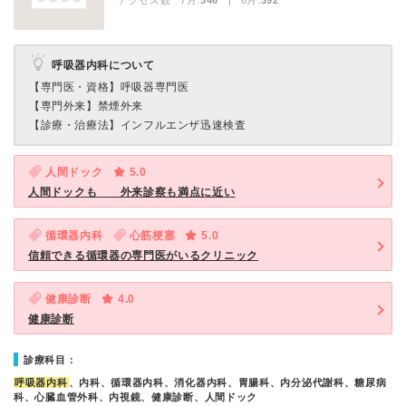
アクセス数 7月:
346
| 6月:
392
呼吸器内科について
【専門医・資格】
呼吸器専門医
【専門外来】
禁煙外来
【診療・治療法】
インフルエンザ迅速検査
人間ドック
5.0
人間ドックも 外来診察も満点に近い
循環器内科
心筋梗塞
5.0
信頼できる循環器の専門医がいるクリニック
健康診断
4.0
健康診断
診療科目：
呼吸器内科
、内科、循環器内科、消化器内科、胃腸科、内分泌代謝科、糖尿病
科、心臓血管外科、内視鏡、健康診断、人間ドック