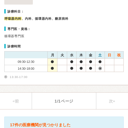
診療科目：
呼吸器内科
、内科、循環器内科、糖尿病科
専門医・資格：
循環器専門医
診療時間
月
火
水
木
金
土
日
祝
09:30-12:30
14:30-18:00
13:30-17:00
«前
1/1ページ
次»
17件の医療機関が見つかりました