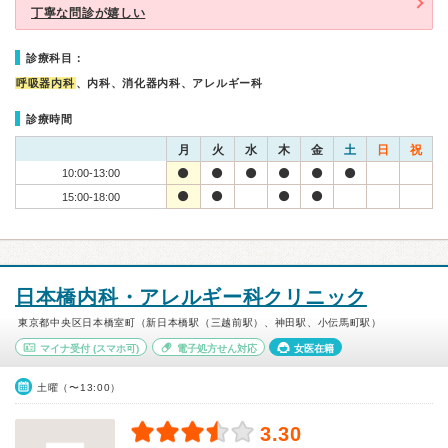
丁寧な問診が嬉しい
診療科目：
呼吸器内科
、内科、消化器内科、アレルギー科
診療時間
月
火
水
木
金
土
日
祝
10:00-13:00
15:00-18:00
日本橋内科・アレルギー科クリニック
東京都中央区日本橋室町（新日本橋駅（三越前駅）、神田駅、小伝馬町駅）
マイナ受付
(スマホ可)
電子処方せん対応
女医在籍
土曜（〜13:00）
3.30