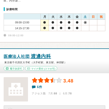
医、内分泌…
診療時間
月
火
水
木
金
土
日
祝
09:00-13:00
14:15-17:30
09:00-12:00
渡邊内科
医療法人社団
東京都千代田区大手町（大手町駅、東京駅、神田駅）
電子決済可
マイナ受付
(スマホ可)
3.48
6件
アクセス数 7月:
88
| 6月:
78