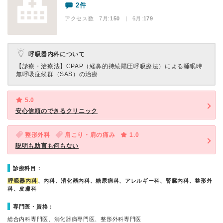
2件
アクセス数 7月:
150
| 6月:
179
呼吸器内科について
【診療・治療法】
CPAP（経鼻的持続陽圧呼吸療法）による睡眠時
無呼吸症候群（SAS）の治療
5.0
安心信頼のできるクリニック
整形外科
肩こり・肩の痛み
1.0
説明も助言も何もない
診療科目：
呼吸器内科
、内科、消化器内科、糖尿病科、アレルギー科、腎臓内科、整形外
科、皮膚科
専門医・資格：
総合内科専門医、消化器病専門医、整形外科専門医