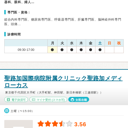
器科、眼科、婦人…
専門医・資格：
総合内科専門医、糖尿病専門医、呼吸器専門医、肝臓専門医、脳神経外科専門
医、頭痛…
診療時間
月
火
水
木
金
土
日
祝
09:30-17:00
聖路加国際病院附属クリニック聖路加メディ
ローカス
東京都千代田区大手町（大手町駅、神田駅、新日本橋駅（三越前駅））
電子決済可
マイナ受付
(スマホ可)
女医在籍
土曜（〜15:00）
3.56