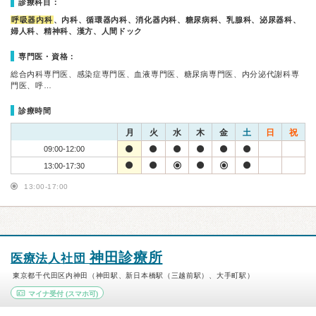
診療科目：
呼吸器内科
、内科、循環器内科、消化器内科、糖尿病科、乳腺科、泌尿器科、
婦人科、精神科、漢方、人間ドック
専門医・資格：
総合内科専門医、感染症専門医、血液専門医、糖尿病専門医、内分泌代謝科専
門医、呼…
診療時間
月
火
水
木
金
土
日
祝
09:00-12:00
13:00-17:30
13:00-17:00
神田診療所
医療法人社団
東京都千代田区内神田（神田駅、新日本橋駅（三越前駅）、大手町駅）
マイナ受付
(スマホ可)