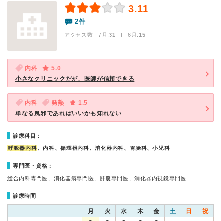
3.11
2件
アクセス数 7月:
31
| 6月:
15
内科
5.0
小さなクリニックだが、医師が信頼できる
内科
発熱
1.5
単なる風邪であればいいかも知れない
診療科目：
呼吸器内科
、内科、循環器内科、消化器内科、胃腸科、小児科
専門医・資格：
総合内科専門医、消化器病専門医、肝臓専門医、消化器内視鏡専門医
診療時間
月
火
水
木
金
土
日
祝