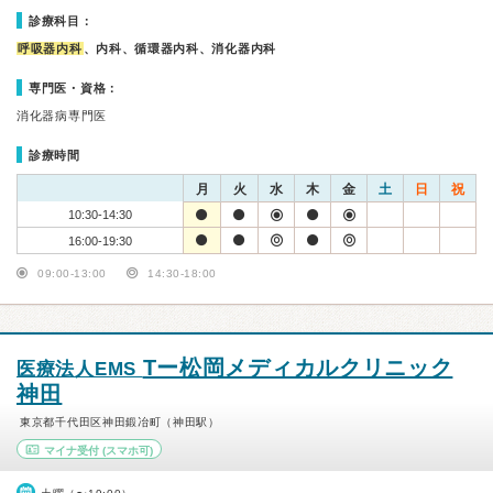
診療科目：
呼吸器内科
、内科、循環器内科、消化器内科
専門医・資格：
消化器病専門医
診療時間
月
火
水
木
金
土
日
祝
10:30-14:30
16:00-19:30
09:00-13:00
14:30-18:00
Tー松岡メディカルクリニック
医療法人EMS
神田
東京都千代田区神田鍛冶町（神田駅）
マイナ受付
(スマホ可)