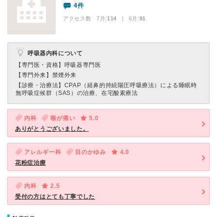
4件
アクセス数 7月:
114
| 6月:
91
呼吸器内科について
【専門医・資格】
呼吸器専門医
【専門外来】
禁煙外来
【診療・治療法】
CPAP（経鼻的持続陽圧呼吸療法）による睡眠時
無呼吸症候群（SAS）の治療、在宅酸素療法
内科
喉が痛い
5.0
ありがとうございました。
アレルギー科
目のかゆみ
4.0
花粉症治療
内科
2.5
受付の方はとても丁寧でした