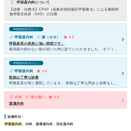
呼吸器内科について
【診療・治療法】
CPAP（経鼻的持続陽圧呼吸療法）による睡眠時
無呼吸症候群（SAS）の治療
呼吸器内科の口コミ
呼吸器内科
咳（セキ）
4.0
呼吸器系の疾患に強い病院です。
風邪薬の効かない咳が続いた時に診ていただきました。 オフィス街にあり、仕事の合間に来られている患者さんが多いようです。 咳の仕組みや症状から考えられる疾患など、分かりやすく説明してもらえます。
呼吸器内科の口コミ
呼吸器内科
3.0
医師は丁寧な診察
呼吸器系が弱く通院しています。 医師は丁寧な問診と診察をしてくれ、何回か薬を試して効果が弱い場合などは別の薬も処方してくれて大変信頼できます。 看護師も急な検査などになった場合も気遣いの感じられる
内科
頭が痛い
5.0
渡邊内科
診療科目：
呼吸器内科
、内科、循環器内科、消化器内科