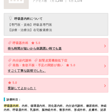
アクセス数 7月:
1,248
| 6月:
1,178
呼吸器内科について
【専門医・資格】
呼吸器専門医
【診療・治療法】
在宅酸素療法
呼吸器外科
5.0
待ち時間が短いから体調悪い時でも楽
内分泌代謝科
副腎皮質機能低下症
発熱・食欲不振・手足の関節が痛い
5.0
すごく丁寧な説明でした。
5.0
受診してよかった！
診療科目：
呼吸器内科
、内科、循環器内科、消化器内科、内分泌代謝科、糖尿病科、神経
内科、呼吸器外科、乳腺科、脳神経外科、整形外科、形成外科、皮膚科、泌尿