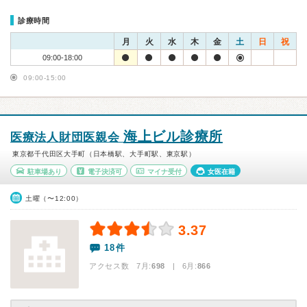
診療時間
月
火
水
木
金
土
日
祝
09:00-18:00
09:00-15:00
海上ビル診療所
医療法人財団医親会
東京都千代田区大手町（日本橋駅、大手町駅、東京駅）
駐車場あり
電子決済可
マイナ受付
女医在籍
土曜（〜12:00）
3.37
18件
アクセス数 7月:
698
| 6月:
866