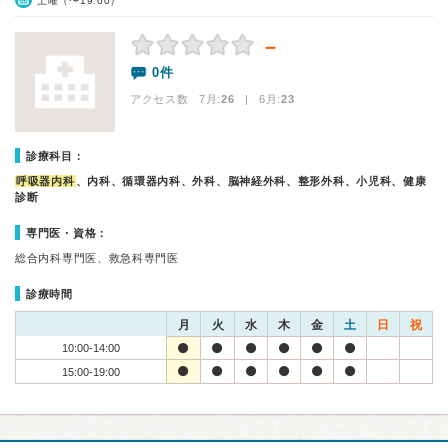
土曜（〜19:00）
－
0件
アクセス数 7月:
26
| 6月:
23
診療科目：
呼吸器内科
、内科、循環器内科、外科、脳神経外科、整形外科、小児科、健康
診断
専門医・資格：
総合内科専門医、救急科専門医
診療時間
月
火
水
木
金
土
日
祝
10:00-14:00
15:00-19:00