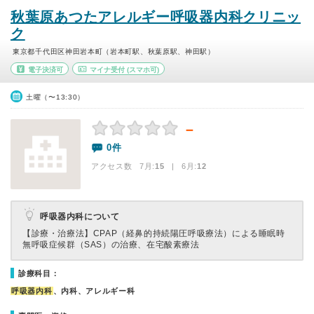
秋葉原あつたアレルギー呼吸器内科クリニッ
ク
東京都千代田区神田岩本町（岩本町駅、秋葉原駅、神田駅）
電子決済可
マイナ受付
(スマホ可)
土曜（〜13:30）
－
0件
アクセス数 7月:
15
| 6月:
12
呼吸器内科について
【診療・治療法】
CPAP（経鼻的持続陽圧呼吸療法）による睡眠時
無呼吸症候群（SAS）の治療、在宅酸素療法
診療科目：
呼吸器内科
、内科、アレルギー科