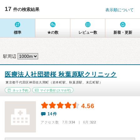
17
件の検索結果
表示順について
標準
★の数
レビュー数
新着・更新
駅周辺
医療法人社団碧桜 秋葉原駅クリニック
東京都千代田区神田佐久間町（岩本町駅、秋葉原駅、末広町駅）
ネット予約
マイナ受付
(スマホ可)
4.56
14件
アクセス数 7月:
334
| 6月:
322