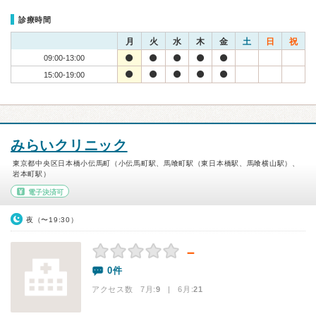
診療時間
月
火
水
木
金
土
日
祝
09:00-13:00
15:00-19:00
みらいクリニック
東京都中央区日本橋小伝馬町（小伝馬町駅、馬喰町駅（東日本橋駅、馬喰横山駅）、
岩本町駅）
電子決済可
夜（〜19:30）
－
0件
アクセス数 7月:
9
| 6月:
21