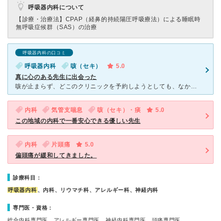
呼吸器内科について
【診療・治療法】
CPAP（経鼻的持続陽圧呼吸療法）による睡眠時
無呼吸症候群（SAS）の治療
呼吸器内科の口コミ
呼吸器内科
咳（セキ）
5.0
真に心のある先生に出会った
咳が止まらず、どこのクリニックを予約しようとしても、なかなか直ぐには無理。でも、何週間も眠れないくらいにに辛くてへとへとでした。 やっと受診が出来たクリニックでした。 35年くらい医療に携わる仕事
内科
気管支喘息
咳（セキ）・痰
5.0
この地域の内科で一番安心できる優しい先生
内科
片頭痛
5.0
偏頭痛が緩和してきました。
診療科目：
呼吸器内科
、内科、リウマチ科、アレルギー科、神経内科
専門医・資格：
総合内科専門医、アレルギー専門医、神経内科専門医、頭痛専門医