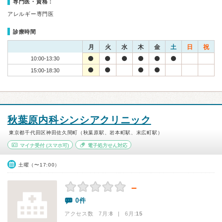
専門医・資格：
アレルギー専門医
診療時間
月
火
水
木
金
土
日
祝
10:00-13:30
15:00-18:30
秋葉原内科シンシアクリニック
東京都千代田区神田佐久間町（秋葉原駅、岩本町駅、末広町駅）
マイナ受付
(スマホ可)
電子処方せん対応
土曜（〜17:00）
－
0件
アクセス数 7月:
8
| 6月:
15