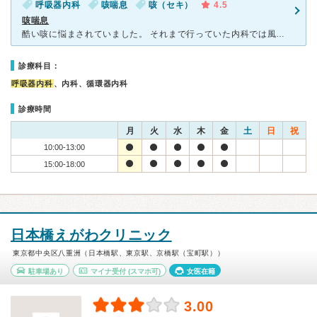
呼吸器内科
咳喘息
咳（セキ）
4.5
咳喘息
酷い咳に悩まされていました。 それまで行っていた内科では風邪の診断で咳止めを処方をされていましたが 効きませんでした。 こちらの病院に行くと、その咳は風邪ではなく「咳喘息」との診断でした。 年
診療科目：
呼吸器内科
、内科、循環器内科
診療時間
月
火
水
木
金
土
日
祝
10:00-13:00
15:00-18:00
日本橋えがわクリニック
東京都中央区八重洲（日本橋駅、東京駅、京橋駅（宝町駅））
駐車場あり
マイナ受付
(スマホ可)
女医在籍
3.00