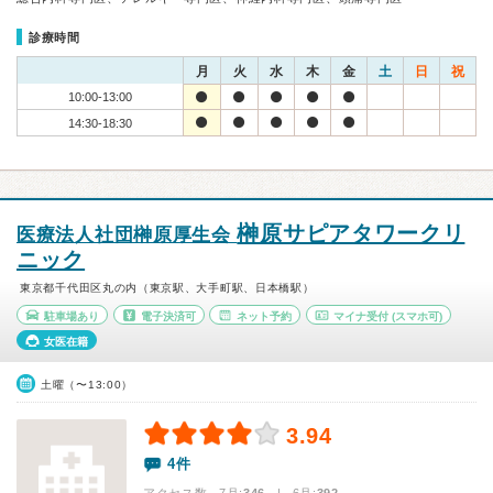
診療時間
月
火
水
木
金
土
日
祝
10:00-13:00
14:30-18:30
榊原サピアタワークリ
医療法人社団榊原厚生会
ニック
東京都千代田区丸の内（東京駅、大手町駅、日本橋駅）
駐車場あり
電子決済可
ネット予約
マイナ受付
(スマホ可)
女医在籍
土曜（〜13:00）
3.94
4件