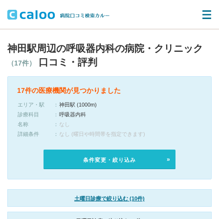
神田駅周辺の呼吸器内科の病院・クリニック
口コミ・評判
（17件）
17件の医療機関が見つかりました
エリア・駅
神田駅 (1000m)
診療科目
呼吸器内科
名称
なし
詳細条件
なし (曜日や時間帯を指定できます)
条件変更・絞り込み
土曜日診療で絞り込む (10件)