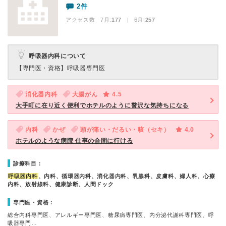
2件
アクセス数 7月:
177
| 6月:
257
呼吸器内科について
【専門医・資格】
呼吸器専門医
消化器内科
大腸がん
4.5
大手町に在り近く便利でホテルのように贅沢な気持ちになる
内科
かぜ
頭が痛い・だるい・咳（セキ）
4.0
ホテルのような病院 仕事の合間に行ける
診療科目：
呼吸器内科
、内科、循環器内科、消化器内科、乳腺科、皮膚科、婦人科、心療
内科、放射線科、健康診断、人間ドック
専門医・資格：
総合内科専門医、アレルギー専門医、糖尿病専門医、内分泌代謝科専門医、呼
吸器専門…