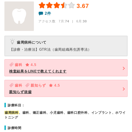
3.67
2件
アクセス数 7月:
74
| 6月:
30
歯周病科について
【診療・治療法】
GTR法（歯周組織再生誘導法）
歯科
4.5
検査結果をLINEで教えてくれます
歯科
親知らず
4.5
親知らず抜歯
診療科目：
歯周病科
、歯科、矯正歯科、小児歯科、歯科口腔外科、インプラント、ホワイ
トニング
診療時間