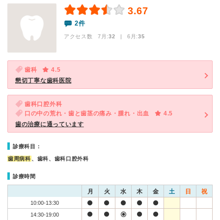
3.67
2件
アクセス数 7月:
32
| 6月:
35
歯科
4.5
懇切丁寧な歯科医院
歯科口腔外科
口の中の荒れ・歯と歯茎の痛み・腫れ・出血
4.5
歯の治療に通っています
診療科目：
歯周病科
、歯科、歯科口腔外科
診療時間
月
火
水
木
金
土
日
祝
10:00-13:30
14:30-19:00