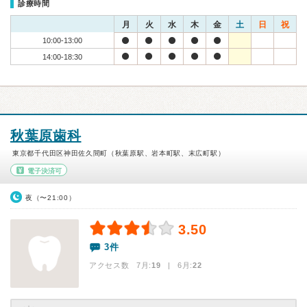
診療時間
月
火
水
木
金
土
日
祝
10:00-13:00
14:00-18:30
秋葉原歯科
東京都千代田区神田佐久間町（秋葉原駅、岩本町駅、末広町駅）
電子決済可
夜（〜21:00）
3.50
3件
アクセス数 7月:
19
| 6月:
22