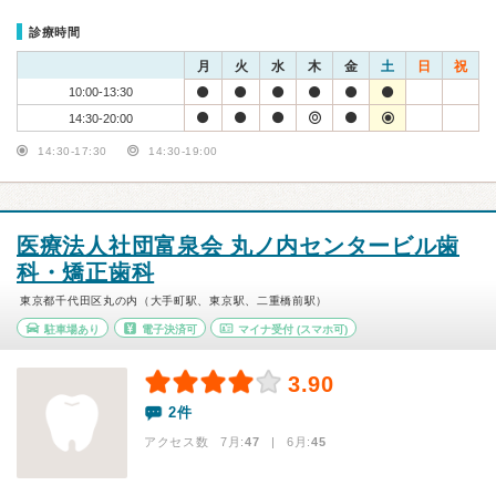
診療時間
月
火
水
木
金
土
日
祝
10:00-13:30
14:30-20:00
14:30-17:30
14:30-19:00
医療法人社団富泉会 丸ノ内センタービル歯
科・矯正歯科
東京都千代田区丸の内（大手町駅、東京駅、二重橋前駅）
駐車場あり
電子決済可
マイナ受付
(スマホ可)
3.90
2件
アクセス数 7月:
47
| 6月:
45