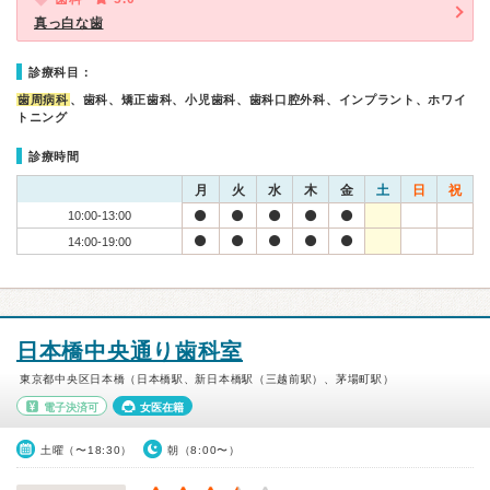
真っ白な歯
診療科目：
歯周病科
、歯科、矯正歯科、小児歯科、歯科口腔外科、インプラント、ホワイ
トニング
診療時間
月
火
水
木
金
土
日
祝
10:00-13:00
14:00-19:00
日本橋中央通り歯科室
東京都中央区日本橋（日本橋駅、新日本橋駅（三越前駅）、茅場町駅）
電子決済可
女医在籍
土曜（〜18:30）
朝（8:00〜）