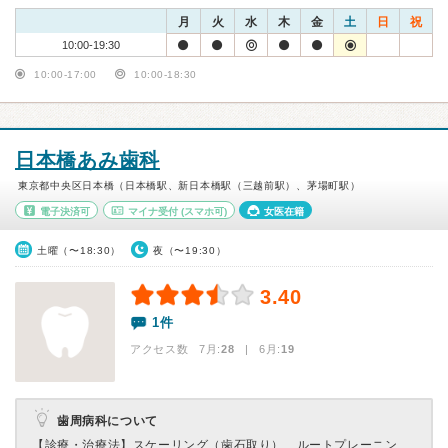
月
火
水
木
金
土
日
祝
10:00-19:30
10:00-17:00
10:00-18:30
日本橋あみ歯科
東京都中央区日本橋（日本橋駅、新日本橋駅（三越前駅）、茅場町駅）
電子決済可
マイナ受付
(スマホ可)
女医在籍
土曜（〜18:30）
夜（〜19:30）
3.40
1件
アクセス数 7月:
28
| 6月:
19
歯周病科について
【診療・治療法】
スケーリング（歯石取り）、ルートプレーニン