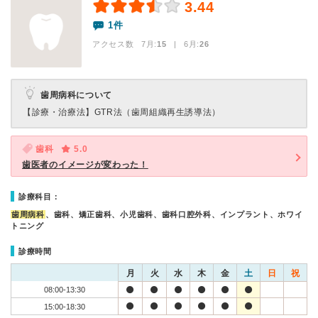
3.44
1件
アクセス数 7月:
15
| 6月:
26
歯周病科について
【診療・治療法】
GTR法（歯周組織再生誘導法）
歯科
5.0
歯医者のイメージが変わった！
診療科目：
歯周病科
、歯科、矯正歯科、小児歯科、歯科口腔外科、インプラント、ホワイ
トニング
診療時間
月
火
水
木
金
土
日
祝
08:00-13:30
15:00-18:30