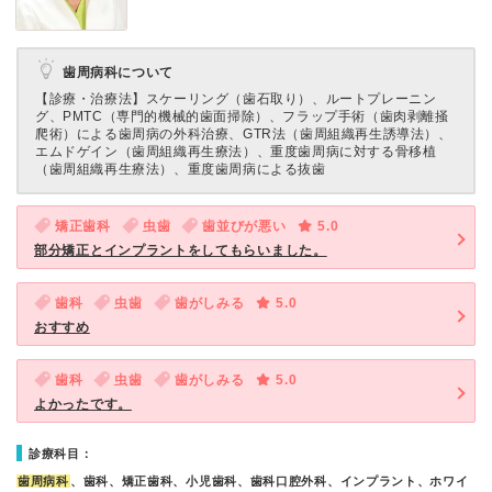
歯周病科について
【診療・治療法】
スケーリング（歯石取り）、ルートプレーニン
グ、PMTC（専門的機械的歯面掃除）、フラップ手術（歯肉剥離掻
爬術）による歯周病の外科治療、GTR法（歯周組織再生誘導法）、
エムドゲイン（歯周組織再生療法）、重度歯周病に対する骨移植
（歯周組織再生療法）、重度歯周病による抜歯
矯正歯科
虫歯
歯並びが悪い
5.0
部分矯正とインプラントをしてもらいました。
歯科
虫歯
歯がしみる
5.0
おすすめ
歯科
虫歯
歯がしみる
5.0
よかったです。
診療科目：
歯周病科
、歯科、矯正歯科、小児歯科、歯科口腔外科、インプラント、ホワイ