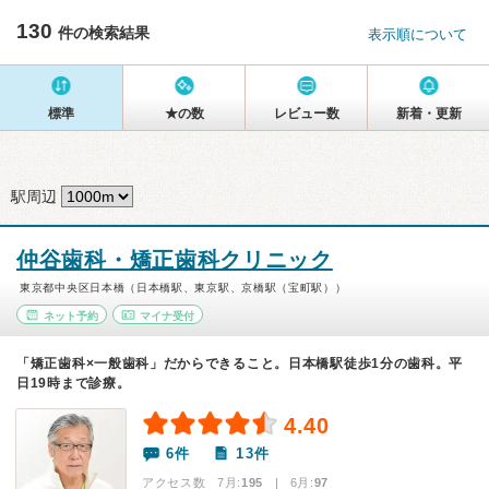
130
件の検索結果
表示順について
標準
★の数
レビュー数
新着・更新
駅周辺
仲谷歯科・矯正歯科クリニック
東京都中央区日本橋（日本橋駅、東京駅、京橋駅（宝町駅））
ネット予約
マイナ受付
「矯正歯科×一般歯科」だからできること。日本橋駅徒歩1分の歯科。平
日19時まで診療。
4.40
6件
13件
アクセス数 7月:
195
| 6月:
97