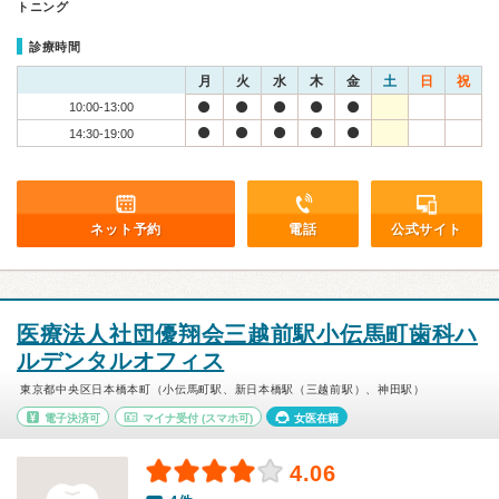
トニング
診療時間
月
火
水
木
金
土
日
祝
10:00-13:00
14:30-19:00
ネット予約
電話
公式サイト
医療法人社団優翔会三越前駅小伝馬町歯科ハ
ルデンタルオフィス
東京都中央区日本橋本町（小伝馬町駅、新日本橋駅（三越前駅）、神田駅）
電子決済可
マイナ受付
(スマホ可)
女医在籍
4.06