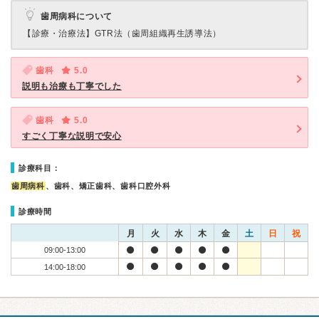
歯周病科について
【診療・治療法】
GTR法（歯周組織再生誘導法）
歯科
5.0
説明も治療も丁寧でした
歯科
5.0
すごく丁寧な説明で安心
診療科目：
歯周病科
、歯科、矯正歯科、歯科口腔外科
診療時間
月
火
水
木
金
土
日
祝
09:00-13:00
14:00-18:00