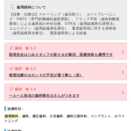
歯周病科について
【診療・治療法】
スケーリング（歯石取り）、ルートプレーニン
グ、PMTC（専門的機械的歯面掃除）、フラップ手術（歯肉剥離掻
爬術）による歯周病の外科治療、GTR法（歯周組織再生誘導法）、
エムドゲイン（歯周組織再生療法）、重度歯周病に対する骨移植
（歯周組織再生療法）、重度歯周病による抜歯
歯科
5.0
院長先生はじめスタッフの皆さまが親切、医療技術も優秀です
歯科
4.5
根管治療のセカンドの予定が通う事に（笑）
歯科
4.0
一人一人担当の歯科衛生士さんがつきます
診療科目：
歯周病科
、歯科、矯正歯科、小児歯科、歯科口腔外科、インプラント、ホワイ
トニング