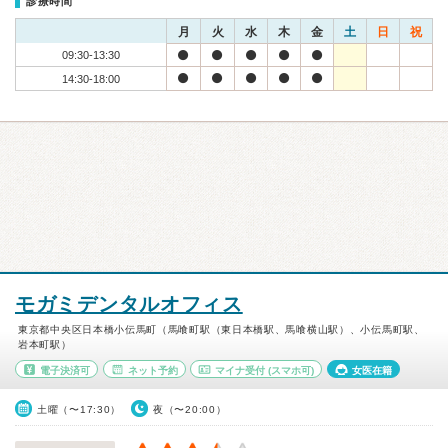
診療時間
月
火
水
木
金
土
日
祝
09:30-13:30
14:30-18:00
モガミデンタルオフィス
東京都中央区日本橋小伝馬町（馬喰町駅（東日本橋駅、馬喰横山駅）、小伝馬町駅、
岩本町駅）
電子決済可
ネット予約
マイナ受付
(スマホ可)
女医在籍
土曜（〜17:30）
夜（〜20:00）