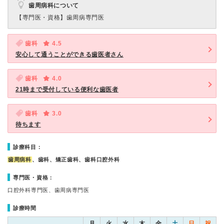
歯周病科について
【専門医・資格】
歯周病専門医
歯科
4.5
安心して通うことができる歯医者さん
歯科
4.0
21時まで受付している便利な歯医者
歯科
3.0
待ちます
診療科目：
歯周病科
、歯科、矯正歯科、歯科口腔外科
専門医・資格：
口腔外科専門医、歯周病専門医
診療時間
月
火
水
木
金
土
日
祝