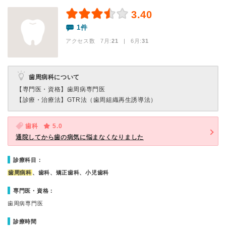
3.40
1件
アクセス数 7月:
21
| 6月:
31
歯周病科について
【専門医・資格】
歯周病専門医
【診療・治療法】
GTR法（歯周組織再生誘導法）
歯科
5.0
通院してから歯の病気に悩まなくなりました
診療科目：
歯周病科
、歯科、矯正歯科、小児歯科
専門医・資格：
歯周病専門医
診療時間