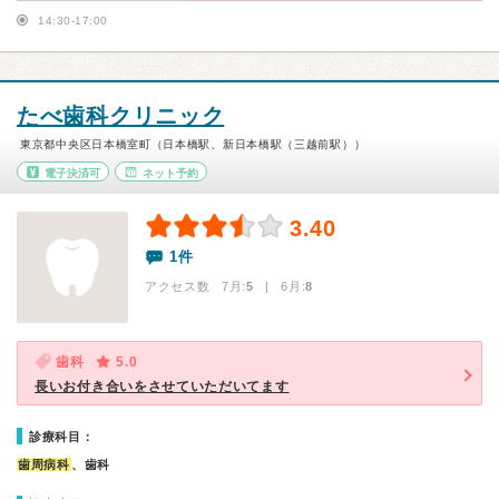
14:30-17:00
たべ歯科クリニック
東京都中央区日本橋室町（日本橋駅、新日本橋駅（三越前駅））
電子決済可
ネット予約
3.40
1件
アクセス数 7月:
5
| 6月:
8
歯科
5.0
長いお付き合いをさせていただいてます
診療科目：
歯周病科
、歯科