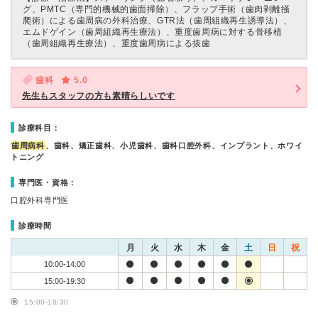
グ、PMTC（専門的機械的歯面掃除）、フラップ手術（歯肉剥離掻
爬術）による歯周病の外科治療、GTR法（歯周組織再生誘導法）、
エムドゲイン（歯周組織再生療法）、重度歯周病に対する骨移植
（歯周組織再生療法）、重度歯周病による抜歯
歯科
5.0
先生もスタッフの方も素晴らしいです
診療科目：
歯周病科
、歯科、矯正歯科、小児歯科、歯科口腔外科、インプラント、ホワイ
トニング
専門医・資格：
口腔外科専門医
診療時間
月
火
水
木
金
土
日
祝
10:00-14:00
15:00-19:30
15:00-18:30