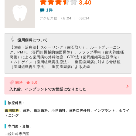
3.40
1件
アクセス数 7月:
24
| 6月:
14
歯周病科について
【診療・治療法】
スケーリング（歯石取り）、ルートプレーニン
グ、PMTC（専門的機械的歯面掃除）、フラップ手術（歯肉剥離掻
爬術）による歯周病の外科治療、GTR法（歯周組織再生誘導法）、
エムドゲイン（歯周組織再生療法）、重度歯周病に対する骨移植
（歯周組織再生療法）、重度歯周病による抜歯
歯科
5.0
入れ歯、インプラントでお世話になりました
診療科目：
歯周病科
、歯科、矯正歯科、小児歯科、歯科口腔外科、インプラント、ホワイ
トニング
専門医・資格：
口腔外科専門医