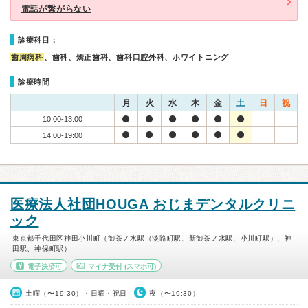
電話が繋がらない
診療科目：
歯周病科
、歯科、矯正歯科、歯科口腔外科、ホワイトニング
診療時間
月
火
水
木
金
土
日
祝
10:00-13:00
14:00-19:00
医療法人社団HOUGA おじまデンタルクリニ
ック
東京都千代田区神田小川町（御茶ノ水駅（淡路町駅、新御茶ノ水駅、小川町駅）、神
田駅、神保町駅）
電子決済可
マイナ受付
(スマホ可)
土曜（〜19:30）・日曜・祝日
夜（〜19:30）