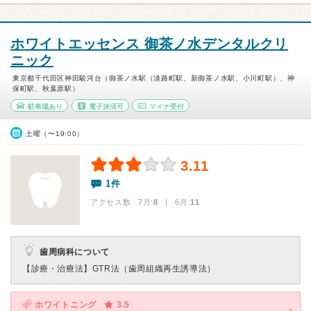
ホワイトエッセンス 御茶ノ水デンタルクリ
ニック
東京都千代田区神田駿河台（御茶ノ水駅（淡路町駅、新御茶ノ水駅、小川町駅）、神
保町駅、秋葉原駅）
駐車場あり
電子決済可
マイナ受付
土曜（〜19:00）
3.11
1件
アクセス数 7月:
8
| 6月:
11
歯周病科について
【診療・治療法】
GTR法（歯周組織再生誘導法）
ホワイトニング
3.5