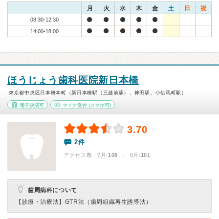
月
火
水
木
金
土
日
祝
08:30-12:30
14:00-18:00
ほうじょう歯科医院新日本橋
東京都中央区日本橋本町（新日本橋駅（三越前駅）、神田駅、小伝馬町駅）
電子決済可
マイナ受付
(スマホ可)
3.70
2件
アクセス数 7月:
108
| 6月:
101
歯周病科について
【診療・治療法】
GTR法（歯周組織再生誘導法）