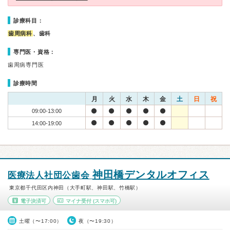
診療科目：
歯周病科
、歯科
専門医・資格：
歯周病専門医
診療時間
月
火
水
木
金
土
日
祝
09:00-13:00
14:00-19:00
神田橋デンタルオフィス
医療法人社団公歯会
東京都千代田区内神田（大手町駅、神田駅、竹橋駅）
電子決済可
マイナ受付
(スマホ可)
土曜（〜17:00）
夜（〜19:30）