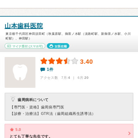
山本歯科医院
東京都千代田区神田須田町（秋葉原駅、御茶ノ水駅（淡路町駅、新御茶ノ水駅、小川
町駅）、神田駅）
マイナ受付
(スマホ可)
女医在籍
3.40
1件
アクセス数 7月:
4
| 6月:
20
歯周病科について
【専門医・資格】
歯周病専門医
【診療・治療法】
GTR法（歯周組織再生誘導法）
5.0
とても丁寧な先生です。