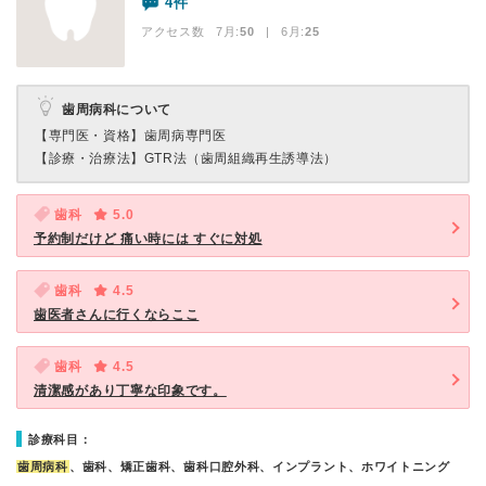
4件
アクセス数 7月:
50
| 6月:
25
歯周病科について
【専門医・資格】
歯周病専門医
【診療・治療法】
GTR法（歯周組織再生誘導法）
歯科
5.0
予約制だけど 痛い時には すぐに対処
歯科
4.5
歯医者さんに行くならここ
歯科
4.5
清潔感があり丁寧な印象です。
診療科目：
歯周病科
、歯科、矯正歯科、歯科口腔外科、インプラント、ホワイトニング