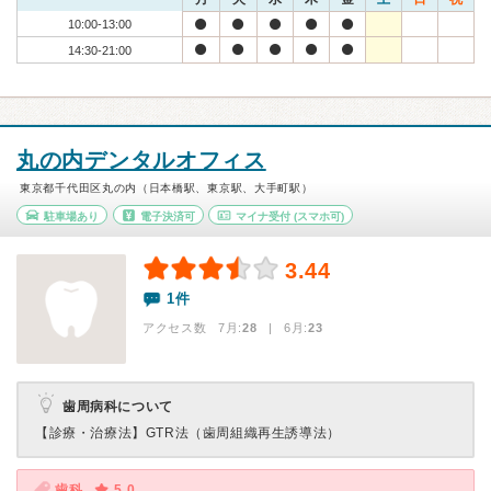
10:00-13:00
14:30-21:00
丸の内デンタルオフィス
東京都千代田区丸の内（日本橋駅、東京駅、大手町駅）
駐車場あり
電子決済可
マイナ受付
(スマホ可)
3.44
1件
アクセス数 7月:
28
| 6月:
23
歯周病科について
【診療・治療法】
GTR法（歯周組織再生誘導法）
歯科
5.0