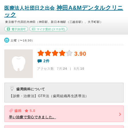
神田A&Mデンタルクリニ
医療法人社団日之出会
ック
東京都千代田区内神田（神田駅、新日本橋駅（三越前駅）、大手町駅）
電子決済可
マイナ受付
(スマホ可)
土曜（〜16:30）
3.90
2件
アクセス数 7月:
24
| 6月:
10
歯周病科について
【診療・治療法】
GTR法（歯周組織再生誘導法）
歯科
5.0
早い治療で安心できました。