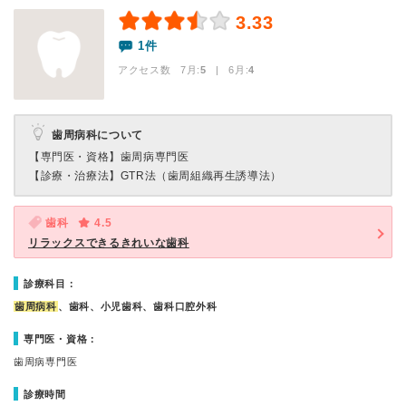
3.33
1件
アクセス数 7月:
5
| 6月:
4
歯周病科について
【専門医・資格】
歯周病専門医
【診療・治療法】
GTR法（歯周組織再生誘導法）
歯科
4.5
リラックスできるきれいな歯科
診療科目：
歯周病科
、歯科、小児歯科、歯科口腔外科
専門医・資格：
歯周病専門医
診療時間