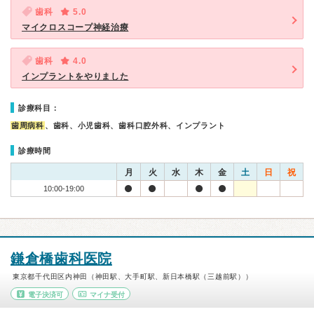
歯科
5.0
マイクロスコープ神経治療
歯科
4.0
インプラントをやりました
診療科目：
歯周病科
、歯科、小児歯科、歯科口腔外科、インプラント
診療時間
月
火
水
木
金
土
日
祝
10:00-19:00
鎌倉橋歯科医院
東京都千代田区内神田（神田駅、大手町駅、新日本橋駅（三越前駅））
電子決済可
マイナ受付