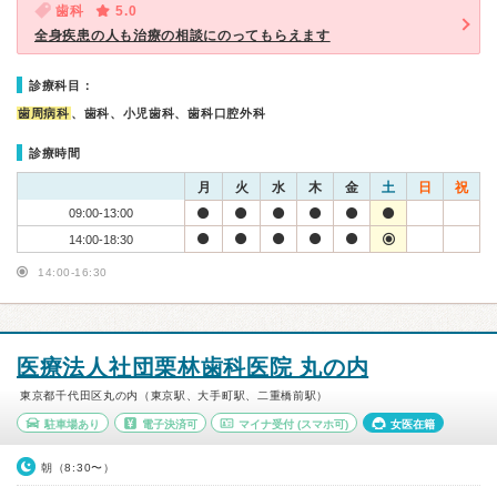
歯科
5.0
全身疾患の人も治療の相談にのってもらえます
診療科目：
歯周病科
、歯科、小児歯科、歯科口腔外科
診療時間
月
火
水
木
金
土
日
祝
09:00-13:00
14:00-18:30
14:00-16:30
医療法人社団栗林歯科医院 丸の内
東京都千代田区丸の内（東京駅、大手町駅、二重橋前駅）
駐車場あり
電子決済可
マイナ受付
(スマホ可)
女医在籍
朝（8:30〜）