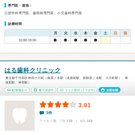
専門医・資格：
口腔外科専門医、歯周病専門医、小児歯科専門医
診療時間
月
火
水
木
金
土
日
祝
10:00-19:00
はる歯科クリニック
東京都千代田区神田小川町（御茶ノ水駅（淡路町駅、新御茶ノ水駅、小川町駅）、神
保町駅、神田駅）
駐車場あり
電子決済可
マイナ受付
(スマホ可)
女医在籍
3.91
3件
アクセス数 7月:
119
| 6月:
149