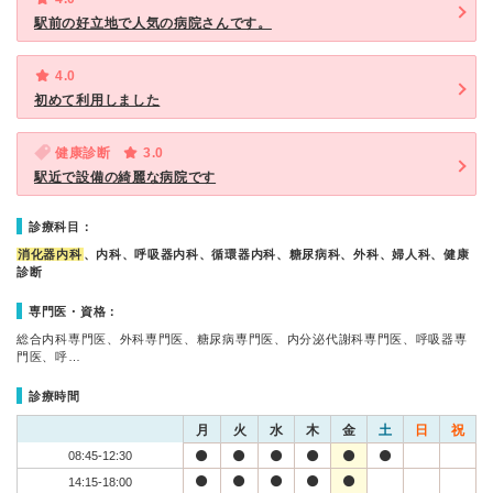
駅前の好立地で人気の病院さんです。
4.0
初めて利用しました
健康診断
3.0
駅近で設備の綺麗な病院です
診療科目：
消化器内科
、内科、呼吸器内科、循環器内科、糖尿病科、外科、婦人科、健康
診断
専門医・資格：
総合内科専門医、外科専門医、糖尿病専門医、内分泌代謝科専門医、呼吸器専
門医、呼…
診療時間
月
火
水
木
金
土
日
祝
08:45-12:30
14:15-18:00