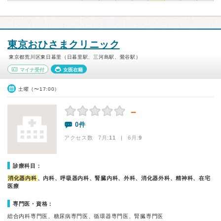
東京おひさまクリニック
東京都荒川区東日暮里（日暮里駅、三河島駅、鶯谷駅）
マイナ受付
女医在籍
土曜（〜17:00）
－
0件
アクセス数 7月:
11
| 6月:
9
診療科目：
消化器内科
、内科、呼吸器内科、腎臓内科、外科、消化器外科、精神科、在宅
医療
専門医・資格：
総合内科専門医、糖尿病専門医、循環器専門医、腎臓専門医