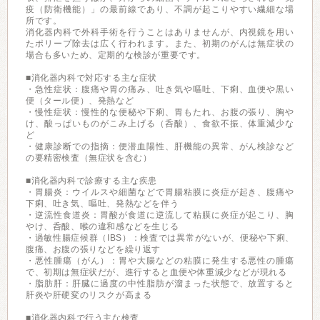
疫（防衛機能）」の最前線であり、不調が起こりやすい繊細な場
所です。
消化器内科で外科手術を行うことはありませんが、内視鏡を用い
たポリープ除去は広く行われます。また、初期のがんは無症状の
場合も多いため、定期的な検診が重要です。
■消化器内科で対応する主な症状
・急性症状：腹痛や胃の痛み、吐き気や嘔吐、下痢、血便や黒い
便（タール便）、発熱など
・慢性症状：慢性的な便秘や下痢、胃もたれ、お腹の張り、胸や
け、酸っぱいものがこみ上げる（呑酸）、食欲不振、体重減少な
ど
・健康診断での指摘：便潜血陽性、肝機能の異常、がん検診など
の要精密検査（無症状を含む）
■消化器内科で診療する主な疾患
・胃腸炎：ウイルスや細菌などで胃腸粘膜に炎症が起き、腹痛や
下痢、吐き気、嘔吐、発熱などを伴う
・逆流性食道炎：胃酸が食道に逆流して粘膜に炎症が起こり、胸
やけ、呑酸、喉の違和感などを生じる
・過敏性腸症候群（IBS）：検査では異常がないが、便秘や下痢、
腹痛、お腹の張りなどを繰り返す
・悪性腫瘍（がん）：胃や大腸などの粘膜に発生する悪性の腫瘍
で、初期は無症状だが、進行すると血便や体重減少などが現れる
・脂肪肝：肝臓に過度の中性脂肪が溜まった状態で、放置すると
肝炎や肝硬変のリスクが高まる
■消化器内科で行う主な検査