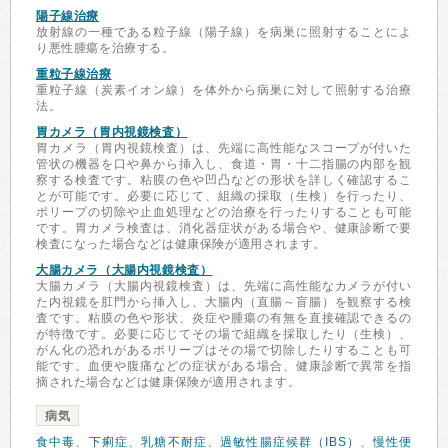
陽子線治療
放射線の一種である粒子線（陽子線）を病巣に照射することによ
り悪性腫瘍を治療する。
重粒子線治療
重粒子線（炭素イオン線）を体外から病巣に対して照射する治療
法。
胃カメラ（胃内視鏡検査）
胃カメラ（胃内視鏡検査）は、先端に高性能なスコープが付いた
管状の機器を口や鼻から挿入し、食道・胃・十二指腸の内部を観
察する検査です。粘膜の色や凹凸などの形状を詳しく確認するこ
とが可能です。必要に応じて、組織の採取（生検）を行ったり、
ポリープの切除や止血処理などの治療を行ったりすることも可能
です。胃カメラ検査は、消化器症状がある場合や、健康診断で要
検査になった場合などは健康保険が適用されます。
大腸カメラ（大腸内視鏡検査）
大腸カメラ（大腸内視鏡検査）は、先端に高性能なカメラが付い
た内視鏡を肛門から挿入し、大腸内（直腸～盲腸）を観察する検
査です。粘膜の色や形状、炎症や腫瘍の有無を直接確認できるの
が特徴です。必要に応じてその場で組織を採取したり（生検）、
がん化の恐れがあるポリープはその場で切除したりすることも可
能です。血便や腹痛などの症状がある場合、健康診断で異常を指
摘された場合などは健康保険が適用されます。
病気
食中毒
、
下痢症
、
乳糖不耐症
、
過敏性腸症候群（IBS）
、
慢性便