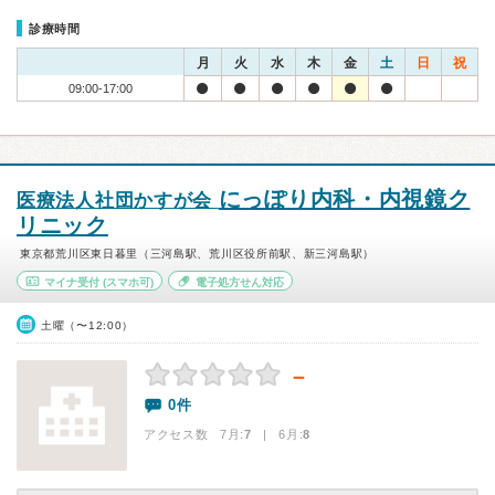
診療時間
月
火
水
木
金
土
日
祝
09:00-17:00
にっぽり内科・内視鏡ク
医療法人社団かすが会
リニック
東京都荒川区東日暮里（三河島駅、荒川区役所前駅、新三河島駅）
マイナ受付
(スマホ可)
電子処方せん対応
土曜（〜12:00）
－
0件
アクセス数 7月:
7
| 6月:
8