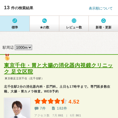
13
件の検索結果
表示順について
標準
★の数
レビュー数
新着・更新
駅周辺
東京千住・胃と大腸の消化器内視鏡クリニッ
ク 足立区院
東京都足立区千住（北千住駅）
北千住駅2分の消化器内科・肛門科。土日も17時半まで。専門医多数在
籍。大腸・胃カメラ検査。WEB予約
4.52
7件
182件
アクセス数 7月:
861
| 6月:
861