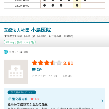
15:00-19:00
小島医院
医療法人社団
東京都荒川区西日暮里（西日暮里駅、新三河島駅、田端駅）
マイナ受付
(スマホ可)
土曜（〜12:30）
3.61
2件
アクセス数 7月:
30
| 6月:
34
消化器内科の口コミ
消化器内科
4.5
穏やかで信頼できる女の先生