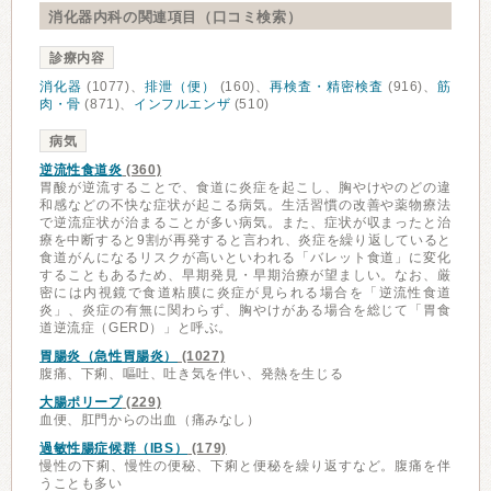
消化器内科の関連項目（口コミ検索）
診療内容
消化器
(1077)、
排泄（便）
(160)、
再検査・精密検査
(916)、
筋
肉・骨
(871)、
インフルエンザ
(510)
病気
逆流性食道炎
(360)
胃酸が逆流することで、食道に炎症を起こし、胸やけやのどの違
和感などの不快な症状が起こる病気。生活習慣の改善や薬物療法
で逆流症状が治まることが多い病気。また、症状が収まったと治
療を中断すると9割が再発すると言われ、炎症を繰り返していると
食道がんになるリスクが高いといわれる「バレット食道」に変化
することもあるため、早期発見・早期治療が望ましい。なお、厳
密には内視鏡で食道粘膜に炎症が見られる場合を「逆流性食道
炎」、炎症の有無に関わらず、胸やけがある場合を総じて「胃食
道逆流症（GERD）」と呼ぶ。
胃腸炎（急性胃腸炎）
(1027)
腹痛、下痢、嘔吐、吐き気を伴い、発熱を生じる
大腸ポリープ
(229)
血便、肛門からの出血（痛みなし）
過敏性腸症候群（IBS）
(179)
慢性の下痢、慢性の便秘、下痢と便秘を繰り返すなど。腹痛を伴
うことも多い