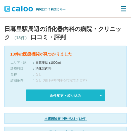
日暮里駅周辺の消化器内科の病院・クリニッ
ク
口コミ・評判
（13件）
13件の医療機関が見つかりました
エリア・駅
日暮里駅 (1000m)
診療科目
消化器内科
名称
なし
詳細条件
なし (曜日や時間帯を指定できます)
条件変更・絞り込み
土曜日診療で絞り込む (12件)