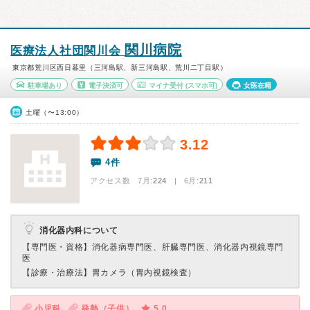
関川病院
医療法人社団関川会
東京都荒川区西日暮里（三河島駅、新三河島駅、荒川二丁目駅）
駐車場あり
電子決済可
マイナ受付
(スマホ可)
女医在籍
土曜（〜13:00）
3.12
4件
アクセス数 7月:
224
| 6月:
211
消化器内科について
【専門医・資格】
消化器病専門医、肝臓専門医、消化器内視鏡専門
医
【診療・治療法】
胃カメラ（胃内視鏡検査）
小児科
発熱（子供）
5.0