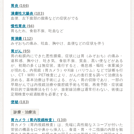
胃炎
(166)
潰瘍性大腸炎
(103)
血便、左下腹部の腹痛などの症状がでる
慢性胃炎
(94)
胃もたれ、食欲不振、吐血など
胃潰瘍
(112)
みぞおちの痛み、吐血、胸やけ、血便などの症状を伴う
胃がん
(95)
胃の粘膜内にできた悪性腫瘍。症状には胃（みぞおち）の痛み・
違和感、胸やけ、吐き気、食欲不振、貧血、黒い便などがある
が、初期の多くは無症状。進行すると、倦怠感・嘔吐・体重減少
が現れる。内視鏡（胃カメラ）やX線（バリウム）などで診断を行
い、CT・MRI・PET検査により、がんの進行度を調べて治療法を
決める。基本治療は手術による、がん・胃の切除であり、一部の
早期がんでは内視鏡治療や腹腔鏡手術も可能。再発予防・症状緩
和目的で薬物療法を行うが、放射線治療は通常行わない。術後は
定期検査や経過観察を必要とする。
便秘
(183)
診療・治療法
胃カメラ（胃内視鏡検査）
(130)
胃カメラ（胃内視鏡検査）は、先端に高性能なスコープが付いた
管状の機器を口や鼻から挿入し、食道・胃・十二指腸の内部を観