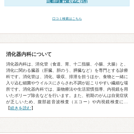
日曜日診療で絞り込む (1件)
口コミ検索はこちら
消化器内科について
消化器内科は、消化管（食道、胃、十二指腸、小腸、大腸）と、
消化に関わる臓器（肝臓、胆のう、膵臓など）を専門とする診療
科です。消化管は、消化、吸収、排泄を担うほか、食物と一緒に
入り込む細菌やウイルスにさらされ不調が起こりやすい繊細な場
所です。消化器内科では、薬物療法や生活習慣指導、内視鏡を用
いたポリープ除去などを行います。また、初期のがんは自覚症状
が乏しいため、腹部超音波検査（エコー）や内視鏡検査に…
【
続きを読む
】