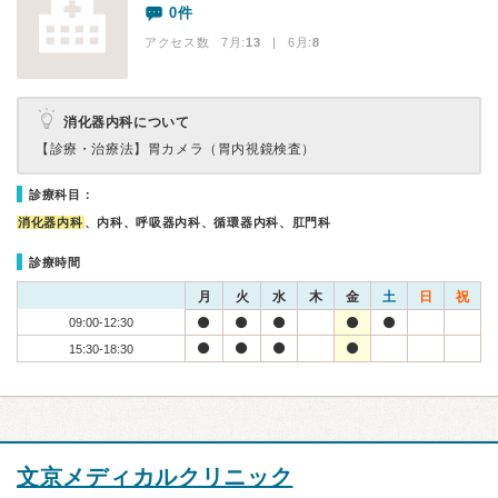
0件
アクセス数 7月:
13
| 6月:
8
消化器内科について
【診療・治療法】
胃カメラ（胃内視鏡検査）
診療科目：
消化器内科
、内科、呼吸器内科、循環器内科、肛門科
診療時間
月
火
水
木
金
土
日
祝
09:00-12:30
15:30-18:30
文京メディカルクリニック