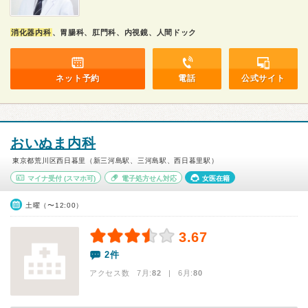
消化器内科
、胃腸科、肛門科、内視鏡、人間ドック
ネット予約
電話
公式サイト
おいぬま内科
東京都荒川区西日暮里（新三河島駅、三河島駅、西日暮里駅）
マイナ受付
(スマホ可)
電子処方せん対応
女医在籍
土曜（〜12:00）
3.67
2件
アクセス数 7月:
82
| 6月:
80