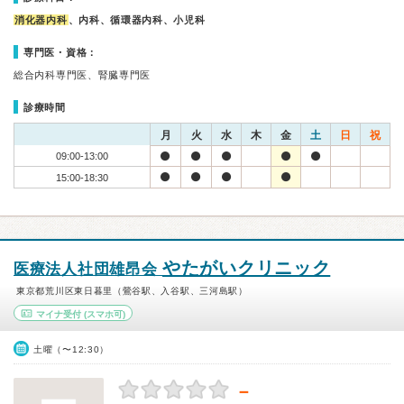
消化器内科
、内科、循環器内科、小児科
専門医・資格：
総合内科専門医、腎臓専門医
診療時間
月
火
水
木
金
土
日
祝
09:00-13:00
15:00-18:30
やたがいクリニック
医療法人社団雄昂会
東京都荒川区東日暮里（鶯谷駅、入谷駅、三河島駅）
マイナ受付
(スマホ可)
土曜（〜12:30）
－