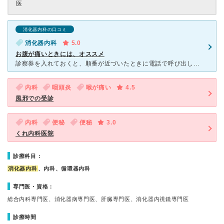
医
消化器内科の口コミ
消化器内科
5.0
お腹が痛いときには、オススメ
診察券を入れておくと、順番が近づいたときに電話で呼び出してもらえます。 消化器内科に強い先生で、必要以上に強い薬は出さない印象です。 本当に辛いときには、院内にて点滴を受けて少し横になるスペースが
内科
咽頭炎
喉が痛い
4.5
風邪での受診
内科
便秘
便秘
3.0
くれ内科医院
診療科目：
消化器内科
、内科、循環器内科
専門医・資格：
総合内科専門医、消化器病専門医、肝臓専門医、消化器内視鏡専門医
診療時間