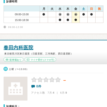
診療時間
月
火
水
木
金
土
日
祝
09:00-15:00
15:00-18:30
09:00-12:00
春田内科医院
東京都荒川区東日暮里（日暮里駅、三河島駅、西日暮里駅）
駐車場あり
マイナ受付
(スマホ可)
土曜（〜13:00）
－
0件
アクセス数 7月:
4
| 6月:
9
診療科目：