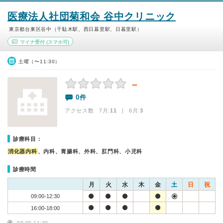
医療法人社団菊和会 谷中クリニック
東京都台東区谷中（千駄木駅、西日暮里駅、日暮里駅）
マイナ受付
(スマホ可)
土曜（〜11:30）
－
0件
アクセス数 7月:
11
| 6月:
3
診療科目：
消化器内科
、内科、胃腸科、外科、肛門科、小児科
診療時間
月
火
水
木
金
土
日
祝
09:00-12:30
16:00-18:00
09:00-11:30