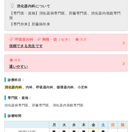
消化器内科について
【専門医・資格】
消化器病専門医、肝臓専門医、消化器内視鏡専門
医
【専門外来】
肝臓病外来
呼吸器内科
胸痛・咳（セキ）
5.0
信頼できる先生です
4.0
通いやすい
診療科目：
消化器内科
、内科、呼吸器内科、循環器内科、小児科
専門医・資格：
消化器病専門医、肝臓専門医、消化器内視鏡専門医
診療時間
月
火
水
木
金
土
日
祝
09:00-12:00