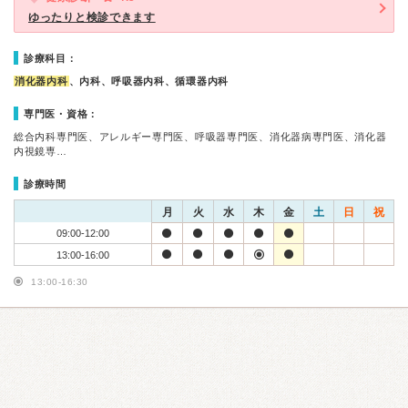
ゆったりと検診できます
診療科目：
消化器内科
、内科、呼吸器内科、循環器内科
専門医・資格：
総合内科専門医、アレルギー専門医、呼吸器専門医、消化器病専門医、消化器
内視鏡専…
診療時間
月
火
水
木
金
土
日
祝
09:00-12:00
13:00-16:00
13:00-16:30