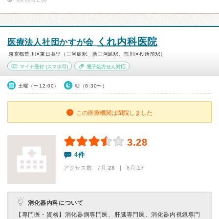
くれ内科医院
医療法人社団かすが会
東京都荒川区東日暮里（三河島駅、新三河島駅、荒川区役所前駅）
マイナ受付
(スマホ可)
電子処方せん対応
土曜（〜12:00）
朝（8:30〜）
この医療機関は閉院しました
3.28
4件
アクセス数 7月:
28
| 6月:
17
消化器内科について
【専門医・資格】
消化器病専門医、肝臓専門医、消化器内視鏡専門