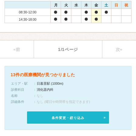
月
火
水
木
金
土
日
祝
08:30-12:00
14:30-18:00
«前
1/1ページ
次»
13件の医療機関が見つかりました
エリア・駅
日暮里駅 (1000m)
診療科目
消化器内科
名称
なし
詳細条件
なし (曜日や時間帯を指定できます)
条件変更・絞り込み