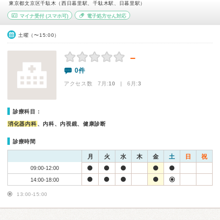
東京都文京区千駄木（西日暮里駅、千駄木駅、日暮里駅）
マイナ受付
(スマホ可)
電子処方せん対応
土曜（〜15:00）
－
0件
アクセス数 7月:
10
| 6月:
3
診療科目：
消化器内科
、内科、内視鏡、健康診断
診療時間
月
火
水
木
金
土
日
祝
09:00-12:00
14:00-18:00
13:00-15:00