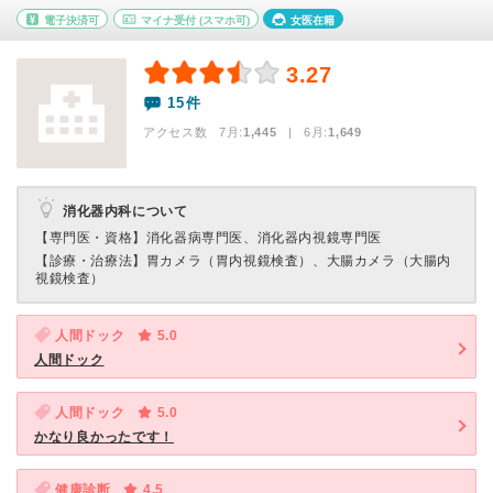
電子決済可
マイナ受付
(スマホ可)
女医在籍
3.27
15件
アクセス数 7月:
1,445
| 6月:
1,649
消化器内科について
【専門医・資格】
消化器病専門医、消化器内視鏡専門医
【診療・治療法】
胃カメラ（胃内視鏡検査）、大腸カメラ（大腸内
視鏡検査）
人間ドック
5.0
人間ドック
人間ドック
5.0
かなり良かったです！
健康診断
4.5