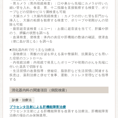
・胃カメラ（胃内視鏡検査）：口や鼻から先端にカメラが付いた
細い管を入れ、食道、胃、十二指腸を直接観察する検査で、ポリ
ープなどの切除やピロリ菌検査も可能
・大腸カメラ（大腸内視鏡検査）：カメラの付いた管を肛門から
挿入し、大腸の粘膜を観察する検査で、ポリープや初期がんの切
除も可能
・腹部超音波検査（エコー）：お腹に超音波を当てて、肝臓や胆
のう、膵臓の状態を調べる
・血液検査、便検査：体内の炎症や肝機能の数値の確認、便潜血
（便に血が混じる）を調べる
■消化器内科で行う主な治療法
・薬物療法：胃酸の分泌を抑える薬や整腸剤、抗菌薬などを用い
た症状のコントロール
・内視鏡治療：内視鏡で発見したポリープや初期のがんを先端に
付いた器具で切除する
・生活習慣の改善指導：便秘症、脂肪肝など生活習慣に関連する
疾患は、薬剤治療と併せて食事、運動、ストレス管理などを指導
する
消化器内科の関連項目（病院検索）
診療・治療法
プラセンタ注射による肝機能障害治療
プラセンタ注射による肝機能障害を改善する治療法。肝機能障害
治療の場合のみ保険適用。