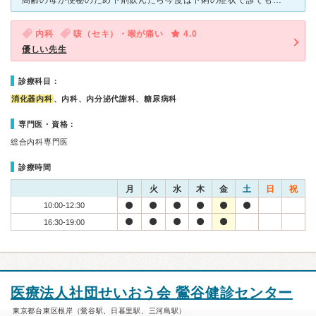
高齢の母が便秘のため下剤飲んだら今度は下痢の症状で診てもらいました。 住宅街にあるので駐車スペースは有りません。 入り口は段差なくまた外履きのまま入れます。 受付の方も診療の補助の方も女性ですが
内科
咳（セキ）・喉が痛い
4.0
優しい先生
診療科目：
消化器内科
、内科、内分泌代謝科、糖尿病科
専門医・資格：
総合内科専門医
診療時間
月
火
水
木
金
土
日
祝
10:00-12:30
16:30-19:00
医療法人社団せいおう会 鶯谷健診センター
東京都台東区根岸（鶯谷駅、日暮里駅、三河島駅）