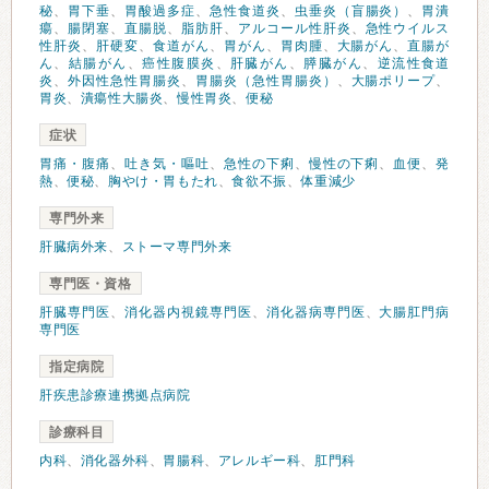
秘
、
胃下垂
、
胃酸過多症
、
急性食道炎
、
虫垂炎（盲腸炎）
、
胃潰
瘍
、
腸閉塞
、
直腸脱
、
脂肪肝
、
アルコール性肝炎
、
急性ウイルス
性肝炎
、
肝硬変
、
食道がん
、
胃がん
、
胃肉腫
、
大腸がん
、
直腸が
ん
、
結腸がん
、
癌性腹膜炎
、
肝臓がん
、
膵臓がん
、
逆流性食道
炎
、
外因性急性胃腸炎
、
胃腸炎（急性胃腸炎）
、
大腸ポリープ
、
胃炎
、
潰瘍性大腸炎
、
慢性胃炎
、
便秘
症状
胃痛・腹痛
、
吐き気・嘔吐
、
急性の下痢
、
慢性の下痢
、
血便
、
発
熱
、
便秘
、
胸やけ・胃もたれ
、
食欲不振
、
体重減少
専門外来
肝臓病外来
、
ストーマ専門外来
専門医・資格
肝臓専門医
、
消化器内視鏡専門医
、
消化器病専門医
、
大腸肛門病
専門医
指定病院
肝疾患診療連携拠点病院
診療科目
内科
、
消化器外科
、
胃腸科
、
アレルギー科
、
肛門科