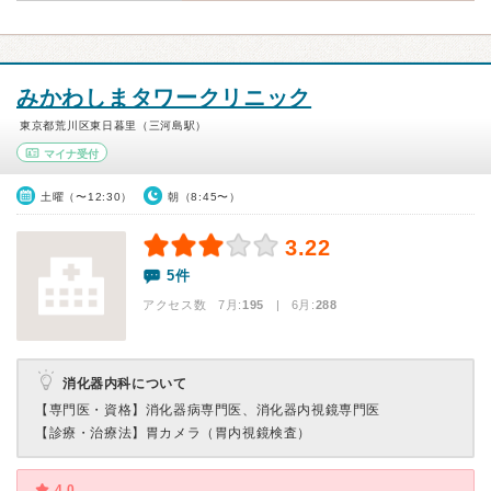
みかわしまタワークリニック
東京都荒川区東日暮里（三河島駅）
マイナ受付
土曜（〜12:30）
朝（8:45〜）
3.22
5件
アクセス数 7月:
195
| 6月:
288
消化器内科について
【専門医・資格】
消化器病専門医、消化器内視鏡専門医
【診療・治療法】
胃カメラ（胃内視鏡検査）
4.0