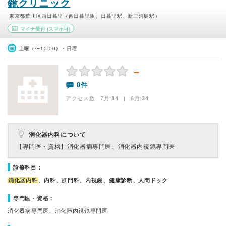
鏡クリニック
東京都荒川区西日暮里（西日暮里駅、日暮里駅、新三河島駅）
マイナ受付
(スマホ可)
土曜（〜15:00）・日曜
－
0件
アクセス数 7月:
14
| 6月:
34
消化器内科について
【専門医・資格】
消化器病専門医、消化器内視鏡専門医
診療科目：
消化器内科
、内科、肛門科、内視鏡、健康診断、人間ドック
専門医・資格：
消化器病専門医、消化器内視鏡専門医