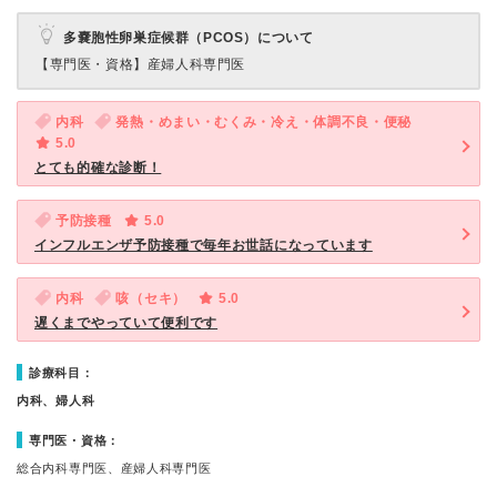
多嚢胞性卵巣症候群（PCOS）について
【専門医・資格】
産婦人科専門医
内科
発熱・めまい・むくみ・冷え・体調不良・便秘
5.0
とても的確な診断！
予防接種
5.0
インフルエンザ予防接種で毎年お世話になっています
内科
咳（セキ）
5.0
遅くまでやっていて便利です
診療科目：
内科、婦人科
専門医・資格：
総合内科専門医、産婦人科専門医