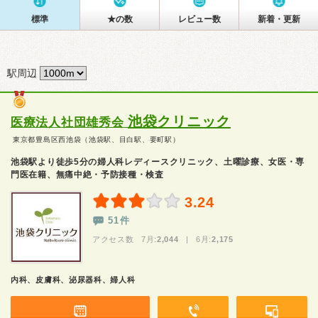
標準
★の数
レビュー数
新着・更新
駅周辺
池袋クリニック
医療法人社団雄秀会
東京都豊島区西池袋（池袋駅、目白駅、要町駅）
池袋駅より徒歩5分の婦人科レディースクリニック、土曜診療、女医・専
門医在籍、無痛中絶・予防接種・検査
3.24
51件
アクセス数 7月:
2,044
| 6月:
2,175
内科、皮膚科、泌尿器科、婦人科