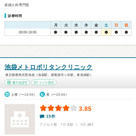
産婦人科専門医
診療時間
月
火
水
木
金
土
日
祝
09:00-19:00
池袋メトロポリタンクリニック
東京都豊島区西池袋（池袋駅、都電雑司ヶ谷駅、東池袋駅）
電子決済可
マイナ受付
土曜（〜14:00）
夜（〜20:00）
3.85
19件
アクセス数 7月:
332
| 6月:
267