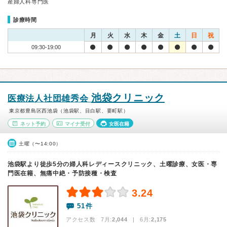
産婦人科専門医
診療時間
月
火
水
木
金
土
日
祝
09:30-19:00
池袋クリニック
医療法人社団雄秀会
東京都豊島区西池袋（池袋駅、目白駅、要町駅）
ネット予約
マイナ受付
女医在籍
土曜（〜14:00）
池袋駅より徒歩5分の婦人科レディースクリニック、土曜診療、女医・専
門医在籍、無痛中絶・予防接種・検査
3.24
51件
アクセス数 7月:
2,044
| 6月:
2,175