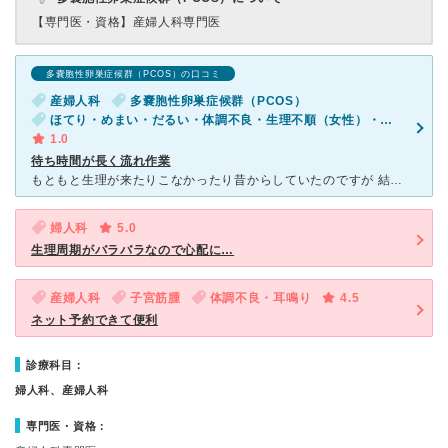
【専門医・資格】
産婦人科専門医
多嚢胞性卵巣症候群（PCOS）の口コミ
産婦人科
多嚢胞性卵巣症候群（PCOS）
ほてり・めまい・だるい・体調不良・生理不順（女性）・おりものの異常（女性）
1.0
待ち時間が長く流れ作業
もともと生理が来たりこなかったり昔からしていたのですが 結婚を考え始めたのと、明らかにのぼせを感じたり寒気を感じたり 疲れやすくなったりと体調の不良を感じたので来院しました。 婦人科
婦人科
5.0
生理周期がバラバラなので心配に…
産婦人科
子宮筋腫
体調不良・耳鳴り
4.5
ネット予約できて便利
診療科目：
婦人科、産婦人科
専門医・資格：