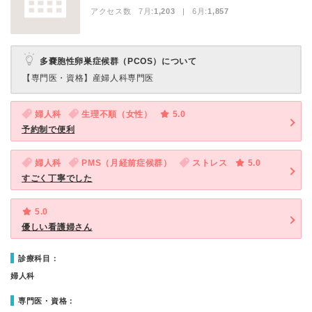
アクセス数 7月:
1,203
| 6月:
1,857
多嚢胞性卵巣症候群（PCOS）について
【専門医・資格】
産婦人科専門医
婦人科
生理不順（女性）
5.0
予約制で便利
婦人科
PMS（月経前症候群）
ストレス
5.0
すごく丁寧でした
5.0
優しい看護婦さん
診療科目：
婦人科
専門医・資格：