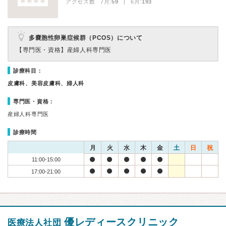
アクセス数 7月:
59
| 6月:
193
多嚢胞性卵巣症候群（PCOS）について
【専門医・資格】
産婦人科専門医
診療科目：
皮膚科、美容皮膚科、婦人科
専門医・資格：
産婦人科専門医
診療時間
月
火
水
木
金
土
日
祝
11:00-15:00
17:00-21:00
優レディースクリニック
医療法人社団