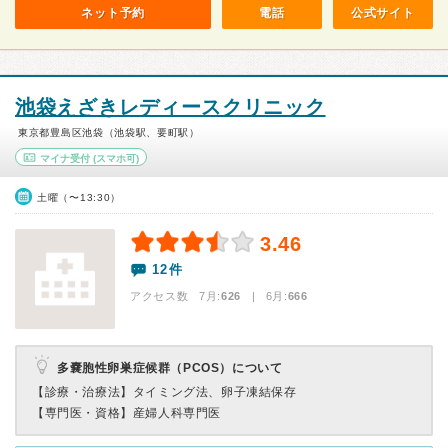
ネット予約
電話
公式サイト
池袋えざきレディースクリニック
東京都豊島区池袋（池袋駅、要町駅）
マイナ受付
(スマホ可)
土曜（〜13:30）
3.46
12件
アクセス数 7月:
626
| 6月:
666
多嚢胞性卵巣症候群（PCOS）について
【診療・治療法】
タイミング法、卵子凍結保存
【専門医・資格】
産婦人科専門医