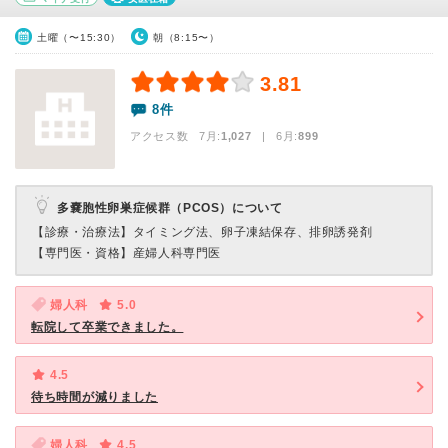
土曜（〜15:30）
朝（8:15〜）
3.81
8件
アクセス数 7月:
1,027
| 6月:
899
多嚢胞性卵巣症候群（PCOS）について
【診療・治療法】
タイミング法、卵子凍結保存、排卵誘発剤
【専門医・資格】
産婦人科専門医
婦人科
5.0
転院して卒業できました。
4.5
待ち時間が減りました
婦人科
4.5