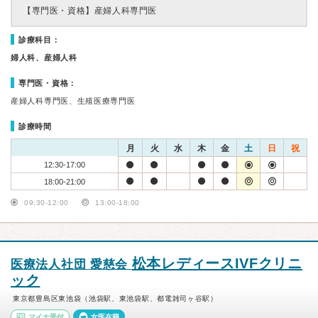
【専門医・資格】
産婦人科専門医
診療科目：
婦人科、産婦人科
専門医・資格：
産婦人科専門医、生殖医療専門医
診療時間
月
火
水
木
金
土
日
祝
12:30-17:00
18:00-21:00
09:30-12:00
13:00-18:00
松本レディースIVFクリニ
医療法人社団 愛慈会
ック
東京都豊島区東池袋（池袋駅、東池袋駅、都電雑司ヶ谷駅）
マイナ受付
女医在籍