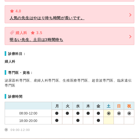
4.0
人気の先生はやはり待ち時間が長いです。
婦人科
3.5
明るい先生、土日は3時間待ち
診療科目：
婦人科
専門医・資格：
泌尿器科専門医、産婦人科専門医、生殖医療専門医、超音波専門医、臨床遺伝
専門医
診療時間
月
火
水
木
金
土
日
祝
08:00-12:00
18:00-20:00
09:00-12:00