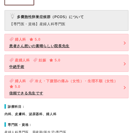
多嚢胞性卵巣症候群（PCOS）について
【専門医・資格】
産婦人科専門医
婦人科
5.0
患者さん想いの素晴らしい院長先生
産婦人科
妊娠
5.0
中絶手術
婦人科
冷え・下腹部の痛み（女性）・生理不順（女性）
5.0
信頼できる先生です
診療科目：
内科、皮膚科、泌尿器科、婦人科
専門医・資格：
産婦人科専門医、周産期(新生児)専門医