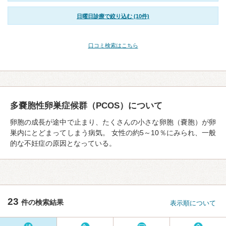
日曜日診療で絞り込む (10件)
口コミ検索はこちら
多嚢胞性卵巣症候群（PCOS）について
卵胞の成⻑が途中で止まり、たくさんの⼩さな卵胞（嚢胞）が卵
巣内にとどまってしまう病気。 女性の約5～10％にみられ、一般
的な不妊症の原因となっている。
23
件の検索結果
表示順について