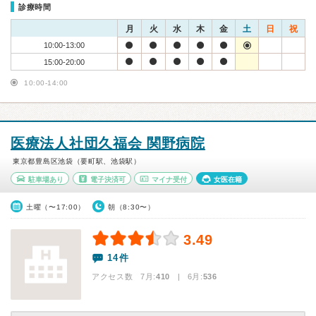
診療時間
月
火
水
木
金
土
日
祝
10:00-13:00
15:00-20:00
10:00-14:00
医療法人社団久福会 関野病院
東京都豊島区池袋（要町駅、池袋駅）
駐車場あり
電子決済可
マイナ受付
女医在籍
土曜（〜17:00）
朝（8:30〜）
3.49
14件
アクセス数 7月:
410
| 6月:
536