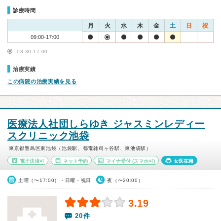
診療時間
月
火
水
木
金
土
日
祝
09:00-17:00
08:30-17:00
治療実績
この病院の治療実績を見る
医療法人社団しらゆき ジャスミンレディー
スクリニック池袋
東京都豊島区東池袋（池袋駅、都電雑司ヶ谷駅、東池袋駅）
電子決済可
ネット予約
マイナ受付
(スマホ可)
女医在籍
土曜（〜17:00）・日曜・祝日
夜（〜20:00）
3.19
20件