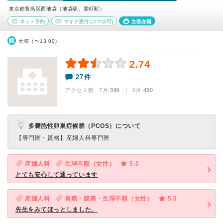
東京都豊島区西池袋（池袋駅、要町駅）
ネット予約
マイナ受付
(スマホ可)
女医在籍
土曜（〜13:00）
2.74
27件
アクセス数 7月:
390
| 6月:
430
多嚢胞性卵巣症候群（PCOS）について
【専門医・資格】
産婦人科専門医
産婦人科
生理不順（女性）
5.0
とても安心して通っています
産婦人科
胃痛・腹痛・生理不順（女性）
5.0
先生をみてほっとしました。