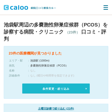
池袋駅周辺の多嚢胞性卵巣症候群（PCOS）を
診察する病院・クリニック
口コミ・評
（23件）
判
23件の医療機関が見つかりました
エリア・駅
池袋駅 (1000m)
病気
多嚢胞性卵巣症候群（PCOS）
名称
なし
詳細条件
なし (曜日や時間帯を指定できます)
条件変更・絞り込み
土曜日診療で絞り込む (21件)