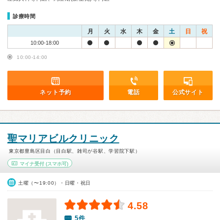
診療時間
月
火
水
木
金
土
日
祝
10:00-18:00
10:00-14:00
ネット予約
電話
公式サイト
聖マリアビルクリニック
東京都豊島区目白（目白駅、雑司が谷駅、学習院下駅）
マイナ受付
(スマホ可)
土曜（〜19:00）・日曜・祝日
4.58
5件