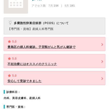
アクセス数 7月:
154
| 6月:
191
多嚢胞性卵巣症候群（PCOS）について
【専門医・資格】
産婦人科専門医
5.0
豊島区の婦人科健診。子宮頸がんと乳がん健診で
5.0
不妊治療にはオススメのクリニック
5.0
安心して受診できました
診療科目：
内科、美容皮膚科、産婦人科
専門医・資格：