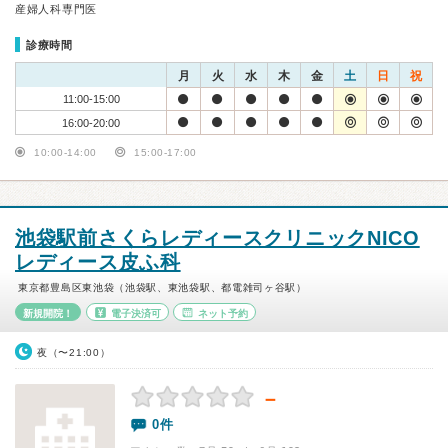
産婦人科専門医
診療時間
月
火
水
木
金
土
日
祝
11:00-15:00
16:00-20:00
10:00-14:00
15:00-17:00
池袋駅前さくらレディースクリニックNICO
レディース皮ふ科
東京都豊島区東池袋（池袋駅、東池袋駅、都電雑司ヶ谷駅）
新規開院！
電子決済可
ネット予約
夜（〜21:00）
－
0件