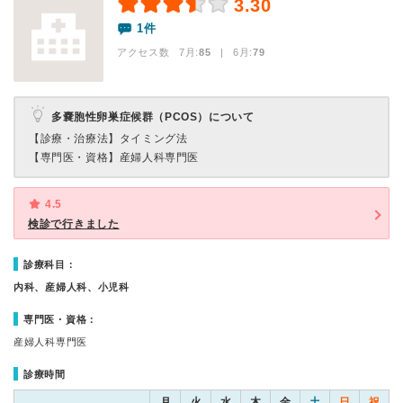
3.30
1件
アクセス数 7月:
85
| 6月:
79
多嚢胞性卵巣症候群（PCOS）について
【診療・治療法】
タイミング法
【専門医・資格】
産婦人科専門医
4.5
検診で行きました
診療科目：
内科、産婦人科、小児科
専門医・資格：
産婦人科専門医
診療時間
月
火
水
木
金
土
日
祝