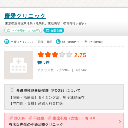
慶愛クリニック
東京都豊島区東池袋（池袋駅、東池袋駅、都電雑司ヶ谷駅）
マイナ受付
(スマホ可)
女医在籍
土曜（〜12:00）・日曜・祝日
朝（8:00〜）・夜（〜20:00）
2.75
5件
アクセス数 7月:
286
| 6月:
441
多嚢胞性卵巣症候群（PCOS）について
【診療・治療法】
タイミング法、卵子凍結保存
【専門医・資格】
産婦人科専門医
婦人科
不妊症
生理不順（女性）
4.0
有名な先生の不妊治療クリニック