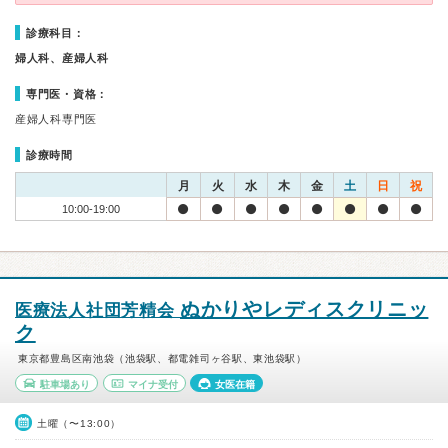
診療科目：
婦人科、産婦人科
専門医・資格：
産婦人科専門医
診療時間
月
火
水
木
金
土
日
祝
10:00-19:00
ぬかりやレディスクリニッ
医療法人社団芳精会
ク
東京都豊島区南池袋（池袋駅、都電雑司ヶ谷駅、東池袋駅）
駐車場あり
マイナ受付
女医在籍
土曜（〜13:00）