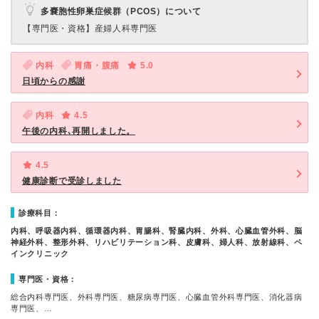
多嚢胞性卵巣症候群（PCOS）について
【専門医・資格】
産婦人科専門医
内科
胃痛・腹痛
5.0
日頃からの感謝
内科
4.5
午後の内科､再開しました。
4.5
健康診断で受診しました
診療科目：
内科、呼吸器内科、循環器内科、胃腸科、腎臓内科、外科、心臓血管外科、脳
神経外科、整形外科、リハビリテーション科、皮膚科、婦人科、放射線科、ペ
インクリニック
専門医・資格：
総合内科専門医、外科専門医、糖尿病専門医、心臓血管外科専門医、消化器病
専門医、…