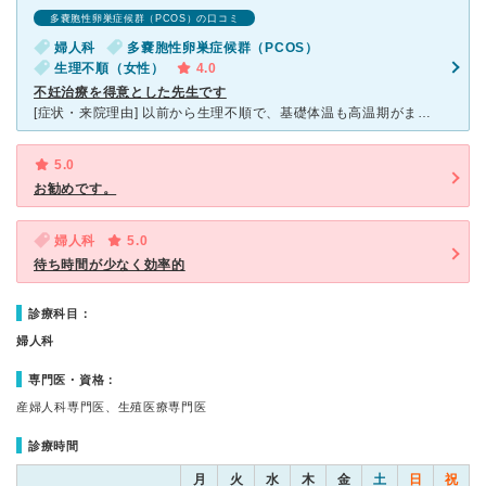
多嚢胞性卵巣症候群（PCOS）の口コミ
婦人科
多嚢胞性卵巣症候群（PCOS）
生理不順（女性）
4.0
不妊治療を得意とした先生です
[症状・来院理由] 以前から生理不順で、基礎体温も高温期がまったくなく他の病院で「多嚢胞性卵巣症候群」と診断されました。その病院は「治療は子どもがほしいと思う頃でいい」と言われて不安だったため、知人
5.0
お勧めです。
婦人科
5.0
待ち時間が少なく効率的
診療科目：
婦人科
専門医・資格：
産婦人科専門医、生殖医療専門医
診療時間
月
火
水
木
金
土
日
祝