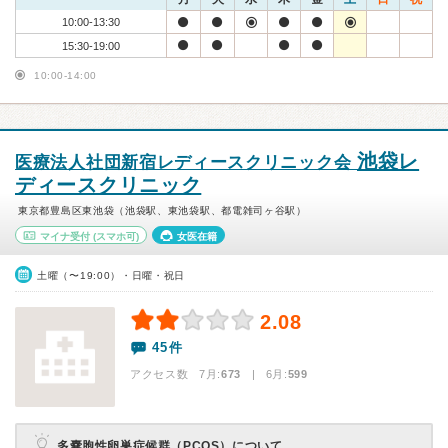
10:00-13:30
15:30-19:00
10:00-14:00
池袋レ
医療法人社団新宿レディースクリニック会
ディースクリニック
東京都豊島区東池袋（池袋駅、東池袋駅、都電雑司ヶ谷駅）
マイナ受付
(スマホ可)
女医在籍
土曜（〜19:00）・日曜・祝日
2.08
45件
アクセス数 7月:
673
| 6月:
599
多嚢胞性卵巣症候群（PCOS）について