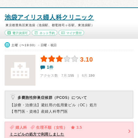
池袋アイリス婦人科クリニック
東京都豊島区東池袋（池袋駅、都電雑司ヶ谷駅、東池袋駅）
電子決済可
ネット予約
マイナ受付
土曜（〜19:00）・日曜・祝日
3.10
1件
アクセス数 7月:
155
| 6月:
190
多嚢胞性卵巣症候群（PCOS）について
【診療・治療法】
避妊用の低用量ピル（OC）処方
【専門医・資格】
産婦人科専門医
婦人科
生理不順（女性）
3.5
ミニピルの処方で利用しました