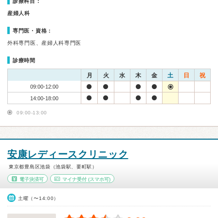
診療科目：
産婦人科
専門医・資格：
外科専門医、産婦人科専門医
診療時間
月
火
水
木
金
土
日
祝
09:00-12:00
14:00-18:00
09:00-13:00
安康レディースクリニック
東京都豊島区池袋（池袋駅、要町駅）
電子決済可
マイナ受付
(スマホ可)
土曜（〜14:00）