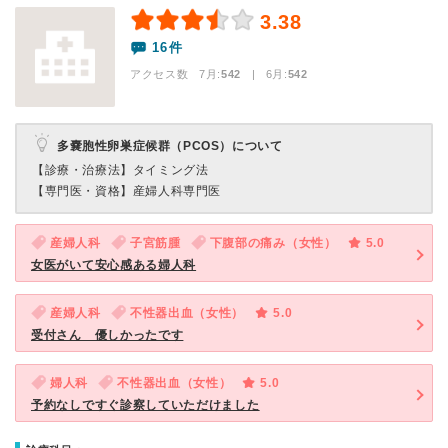
3.38
16件
アクセス数 7月:
542
| 6月:
542
多嚢胞性卵巣症候群（PCOS）について
【診療・治療法】
タイミング法
【専門医・資格】
産婦人科専門医
産婦人科
子宮筋腫
下腹部の痛み（女性）
5.0
女医がいて安心感ある婦人科
産婦人科
不性器出血（女性）
5.0
受付さん 優しかったです
婦人科
不性器出血（女性）
5.0
予約なしですぐ診察していただけました