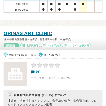
09:00-13:30
16:00-19:00
ORINAS ART CLINIC
東京都豊島区南池袋（池袋駅、都電雑司ヶ谷駅、東池袋駅）
新規開院！
電子決済可
ネット予約
オンライン診療対応
土曜（〜18:00）・日曜
夜（〜21:00）
－
0件
アクセス数 7月:
15
| 6月:
25
多嚢胞性卵巣症候群（PCOS）について
【診療・治療法】
タイミング法、卵子凍結保存、排卵誘発剤、クロ
ミッド（クロミフェンクエン酸塩）