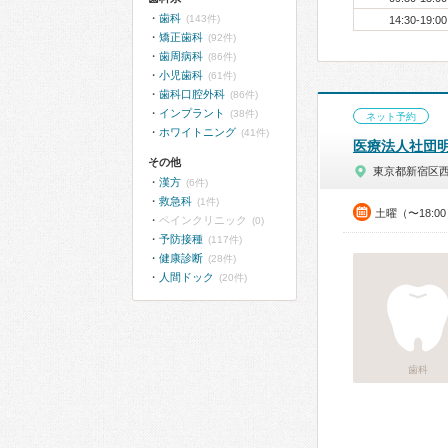
歯科
(143件)
14:30-19:00
矯正歯科
(92件)
歯周病科
(86件)
小児歯科
(61件)
歯科口腔外科
(86件)
インプラント
(38件)
ネット予約
ホワイトニング
(41件)
医療法人社団
その他
東京都新宿区
漢方
(6件)
救急科
(1件)
土曜（〜18:
ペインクリニック
(0)
予防接種
(117件)
健康診断
(28件)
人間ドック
(20件)
歯科