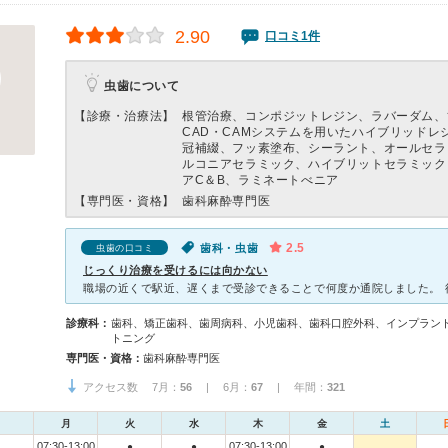
2.90
口コミ1件
虫歯について
【診療・治療法】
根管治療、コンポジットレジン、ラバーダム、
CAD・CAMシステムを用いたハイブリッドレ
冠補綴、フッ素塗布、シーラント、オールセラ
ルコニアセラミック、ハイブリットセラミック
アC＆B、ラミネートべニア
【専門医・資格】
歯科麻酔専門医
2.5
歯科・虫歯
虫歯の口コミ
じっくり治療を受けるには向かない
診療科：
歯科、矯正歯科、歯周病科、小児歯科、歯科口腔外科、インプラン
トニング
専門医・資格：
歯科麻酔専門医
アクセス数 7月：
56
| 6月：
67
| 年間：
321
月
火
水
木
金
土
07:30-13:00
07:30-13:00
●
●
●