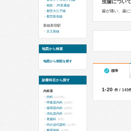
虫歯につい
相鉄・JR直通線
歯が痛い、歯に
都営大江戸線
都営新宿線
新線新宿駅
京王新線
地図から検索
地図から病院を探す
標準
診療科目から探す
1-20
件 / 14
内科系
内科
(121件)
呼吸器内科
(16件)
循環器内科
(29件)
消化器内科
(38件)
胃腸科
(6件)
内分泌代謝科
(11件)
糖尿病科
(16件)