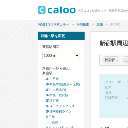
病院口コミ検索カルー - 新宿駅周辺の
病院口コミ検索カルー
病院検索
虫歯
新宿駅
距離・駅を変更
新宿駅周
新宿駅周辺
×
新宿駅
虫
路線から駅を選ぶ
新宿駅
JR山手線
エリア・駅
JR中央本線(東京～塩尻)
病気
JR中央線(快速)
名称
JR中央・総武線
詳細条件
JR埼京線
JR成田エクスプレス
JR湘南新宿ライン
京王線
小田急線
東京メトロ丸ノ内線