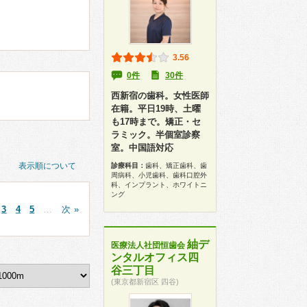
3.56
0件
30件
西新宿の歯科。女性医師
在籍。平日19時、土曜
も17時まで。矯正・セ
ラミック。半個室診察
室。中国語対応
表示順について
診療科目：
歯科、矯正歯科、歯
周病科、小児歯科、歯科口腔外
科、インプラント、ホワイトニ
ング
3
4
5
…
次 »
紬デ
医療法人社団恒歯会
ンタルオフィス四
谷三丁目
(東京都新宿区 四谷)