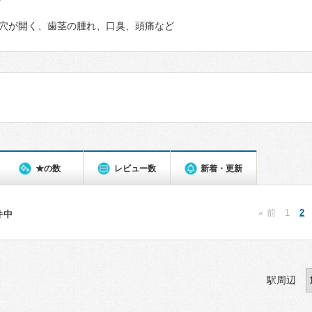
て
穴が開く、歯茎の腫れ、口臭、頭痛など
★の数
レビュー数
新着・更新
« 前
1
2
3件中
駅周辺