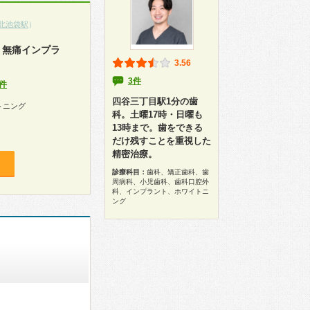
北池袋駅
）
。無痛インプラ
3.56
3件
件
四谷三丁目駅1分の歯
トニング
科。土曜17時・日曜も
13時まで。歯をできる
だけ残すことを重視した
精密治療。
診療科目：
歯科、矯正歯科、歯
周病科、小児歯科、歯科口腔外
科、インプラント、ホワイトニ
ング