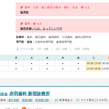
歯科・口臭・歯と歯茎の痛み・腫れ・出血
4.5
歯周病
歯科
4.5
歯医者嫌いには、もってこいです
診療科：
歯科、矯正歯科、歯周病科、小児歯科、歯科口腔外科
専門医・資格：
口腔外科専門医、歯周病専門医
アクセス数 7月：
108
| 6月：
124
| 年間：
1,075
月
火
水
木
金
土
09:30-13:00
09:30
●
●
●
●
●
14:00-18:00
14:00
●
●
●
●
●
赤羽歯科 新宿診療所
歯友会
西新宿（
都庁前駅
、
西新宿駅
、
新宿西口駅
）
駐車場あり
マイナ受付 (スマホ可)