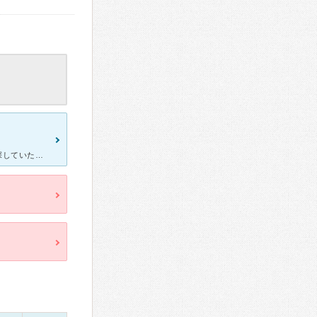
[症状・来院理由] 詰めものが取れたのと、痛む歯があったので歯科を探していたのですが、引っ越しをしたばかりでどの歯科に行こうか悩んでいました。職場の人にこちらの歯科がいいと勧められて通うことになりま