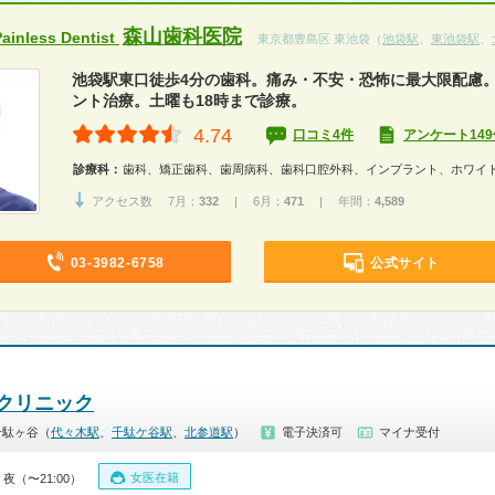
森山歯科医院
nless Dentist
東京都豊島区 東池袋（
池袋駅
、
東池袋駅
、
池袋駅東口徒歩4分の歯科。痛み・不安・恐怖に最大限配慮
ント治療。土曜も18時まで診療。
4.74
口コミ4件
アンケート149
診療科：
歯科、矯正歯科、歯周病科、歯科口腔外科、インプラント、ホワイ
アクセス数 7月：
332
| 6月：
471
| 年間：
4,589
03-3982-6758
公式サイト
クリニック
千駄ヶ谷（
代々木駅
、
千駄ケ谷駅
、
北参道駅
）
電子決済可
マイナ受付
女医在籍
・夜（〜21:00）