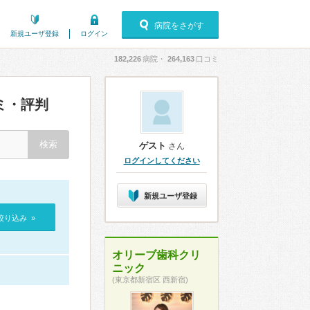
病院をさがす
新規ユーザ登録
ログイン
182,226
病院・
264,163
口コミ
ミ・評判
ゲスト
さん
ログインしてください
新規ユーザ登録
絞り込み »
オリーブ歯科クリ
ニック
(東京都新宿区 西新宿)