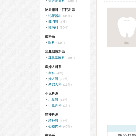
美容皮膚科
(128件)
泌尿器科・肛門科系
泌尿器科
(35件)
肛門科
(6件)
性病科
(19件)
眼科系
眼科
(32件)
歯科
耳鼻咽喉科系
耳鼻咽喉科
(16件)
産婦人科系
産科
(4件)
婦人科
(38件)
産婦人科
(11件)
小児科系
小児科
(14件)
小児外科
(1件)
精神科系
精神科
(47件)
心療内科
(45件)
歯科系
09:30-13:00