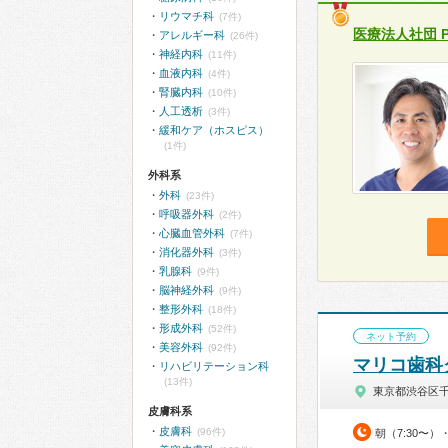
リウマチ科
(7件)
医療法人社団 Pai
アレルギー科
(26件)
神経内科
(11件)
血液内科
(4件)
腎臓内科
(10件)
人工透析
(3件)
緩和ケア（ホスピス）
(1件)
外科系
外科
(23件)
呼吸器外科
(2件)
心臓血管外科
(7件)
消化器外科
(3件)
乳腺科
(9件)
脳神経外科
(9件)
整形外科
(18件)
形成外科
(52件)
ネット予約
美容外科
(92件)
マリコ歯科
リハビリテーション科
(13件)
東京都渋谷区
皮膚科系
皮膚科
(96件)
朝（7:30〜）