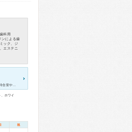
歯科用
ジンによる歯
ミック、ジ
、エステニ
職場の近くで駅近、遅くまで受診できることで何度か通院しました。 待合室や診察スペースが狭く、お隣で治療中の会話も丸聞こえで、あまり良い印象はありませんでした。 根管治療が事前ら説明されていたよ
ト、ホワイ
日
祝