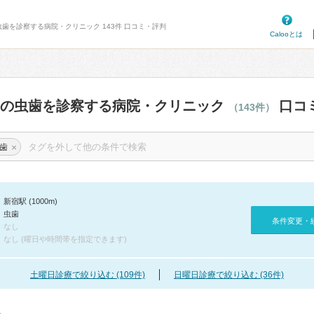
虫歯を診察する病院・クリニック 143件 口コミ・評判
Calooとは
辺の虫歯を診察する病院・クリニック
口コ
（143件）
×
歯
新宿駅 (1000m)
虫歯
条件変更・
なし
なし (曜日や時間帯を指定できます)
土曜日診療で絞り込む (109件)
日曜日診療で絞り込む (36件)