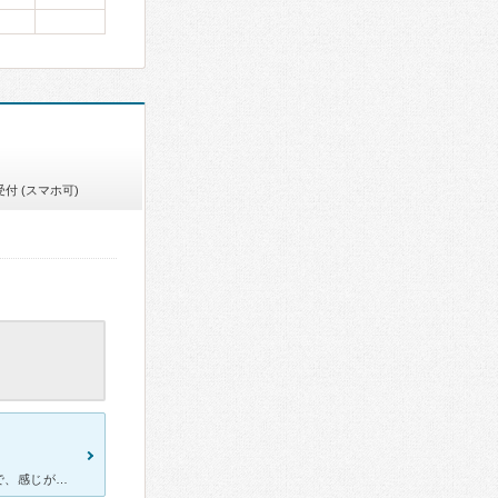
付 (スマホ可)
■院内 オフィスビルの中にある病院のため、綺麗でした。院内も清潔で、感じがいいです。 ■診療/スタッフ 先生の説明、治療は丁寧で分かりやすいです。歯の状態に合わせて親身になったアドバイスをく