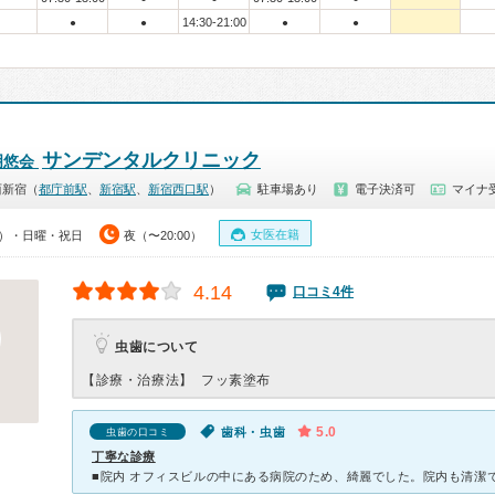
14:30-21:00
●
●
●
●
サンデンタルクリニック
明悠会
西新宿（
都庁前駅
、
新宿駅
、
新宿西口駅
）
駐車場あり
電子決済可
マイナ受
女医在籍
00）・日曜・祝日
夜（〜20:00）
4.14
口コミ4件
虫歯について
【診療・治療法】
フッ素塗布
5.0
歯科・虫歯
虫歯の口コミ
丁寧な診療