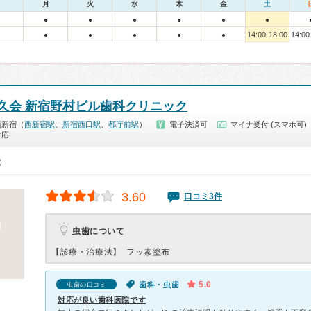
月
火
水
木
金
土
●
●
●
●
●
●
14:00-18:00
14:00
●
●
●
●
●
久会 新宿野村ビル歯科クリニック
西新宿（
西新宿駅
、
新宿西口駅
、
都庁前駅
）
電子決済可
マイナ受付 (スマホ可)
対応
0）
3.60
口コミ3件
虫歯について
【診療・治療法】
フッ素塗布
5.0
歯科・虫歯
虫歯の口コミ
対応が良い歯科医院です