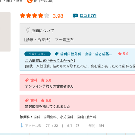
00）・日曜・祝日
夜（〜19:30）
3.98
口コミ7件
虫歯について
【診療・治療法】
フッ素塗布
5.0
歯科口腔外科・虫歯・歯と歯茎の痛み・腫れ・出血
虫歯の口コミ
この病院に巡り合ってよかった!
歯科
5.0
オンライン予約可の歯医者さん
歯科
5.0
額関節症を治してくれました
診療科：
歯科、歯周病科、小児歯科、歯科口腔外科
アクセス数 7月：
22
| 6月：
27
| 年間：
454