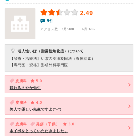
2.49
9件
アクセス数 7月:
380
| 6月:
436
老人性いぼ（脂漏性角化症）について
【診療・治療法】
いぼの冷凍凝固法（液体窒素）
【専門医・資格】
形成外科専門医
皮膚科
5.0
頼れるさやか先生
皮膚科
4.0
美人で優しい先生ですよ(^-^)
皮膚科
発疹（子供）
3.0
水イボをとっていただきました。