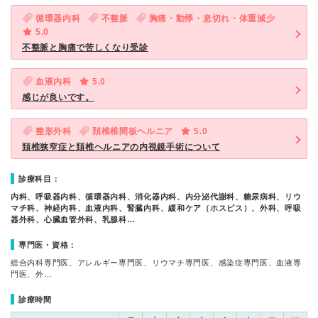
循環器内科
不整脈
胸痛・動悸・息切れ・体重減少
5.0
不整脈と胸痛で苦しくなり受診
血液内科
5.0
感じが良いです。
整形外科
頚椎椎間板ヘルニア
5.0
頚椎狭窄症と頚椎ヘルニアの内視鏡手術について
診療科目：
内科、呼吸器内科、循環器内科、消化器内科、内分泌代謝科、糖尿病科、リウ
マチ科、神経内科、血液内科、腎臓内科、緩和ケア（ホスピス）、外科、呼吸
器外科、心臓血管外科、乳腺科…
専門医・資格：
総合内科専門医、アレルギー専門医、リウマチ専門医、感染症専門医、血液専
門医、外…
診療時間