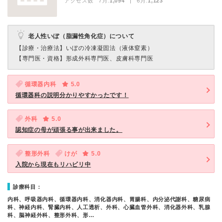
アクセス数 7月:
1,094
| 6月:
1,123
老人性いぼ（脂漏性角化症）について
【診療・治療法】
いぼの冷凍凝固法（液体窒素）
【専門医・資格】
形成外科専門医、皮膚科専門医
循環器内科
5.0
循環器科の説明分かりやすかったです！
外科
5.0
認知症の母が頑張る事が出来ました。
整形外科
けが
5.0
入院から現在もリハビリ中
診療科目：
内科、呼吸器内科、循環器内科、消化器内科、胃腸科、内分泌代謝科、糖尿病
科、神経内科、腎臓内科、人工透析、外科、心臓血管外科、消化器外科、乳腺
科、脳神経外科、整形外科、形…