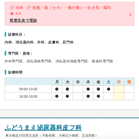
内科
発熱・咳（セキ）・喉が痛い・吐き気・嘔吐
4.0
気管支炎で受診
診療科目：
内科、消化器内科、外科、皮膚科、肛門科
専門医・資格：
外科専門医、消化器病専門医、消化器内視鏡専門医、救急科専門医
診療時間
月
火
水
木
金
土
日
祝
09:00-13:00
16:00-19:00
ふどうまえ泌尿器科皮フ科
東京都品川区西五反田（不動前駅、大崎広小路駅、五反田駅）