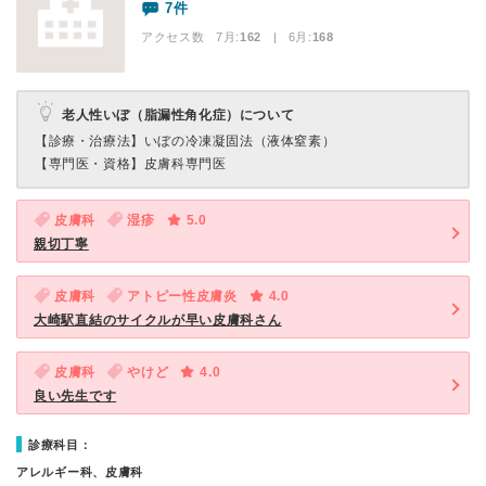
7件
アクセス数 7月:
162
| 6月:
168
老人性いぼ（脂漏性角化症）について
【診療・治療法】
いぼの冷凍凝固法（液体窒素）
【専門医・資格】
皮膚科専門医
皮膚科
湿疹
5.0
親切丁寧
皮膚科
アトピー性皮膚炎
4.0
大崎駅直結のサイクルが早い皮膚科さん
皮膚科
やけど
4.0
良い先生です
診療科目：
アレルギー科、皮膚科