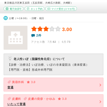
東京都品川区東五反田（五反田駅、大崎広小路駅、大崎駅）
電子決済可
ネット予約
マイナ受付
(スマホ可)
土曜（〜19:00）・日曜・祝日
3.00
2件
アクセス数 7月:
82
| 6月:
73
老人性いぼ（脂漏性角化症）について
【診療・治療法】
いぼ治療、いぼの冷凍凝固法（液体窒素）
【専門医・資格】
形成外科専門医
美容外科
3.0
普通
皮膚科
皮膚の発疹・かゆみ
3.0
いたって普通