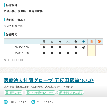
診療科目：
形成外科、皮膚科、美容皮膚科
専門医・資格：
形成外科専門医
診療時間
月
火
水
木
金
土
日
祝
09:30-13:30
15:00-18:00
09:30-13:00
医療法人社団グローブ 五反田駅前ひふ科
東京都品川区西五反田（五反田駅、大崎広小路駅、不動前駅）
電子決済可
マイナ受付
(スマホ可)
電子処方せん対応
土曜（〜17:00）
夜（〜19:30）