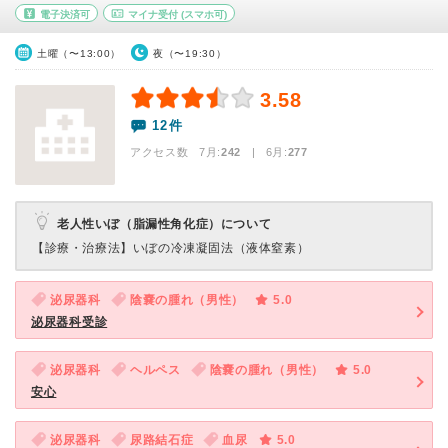
電子決済可
マイナ受付
(スマホ可)
土曜（〜13:00）
夜（〜19:30）
3.58
12件
アクセス数 7月:
242
| 6月:
277
老人性いぼ（脂漏性角化症）について
【診療・治療法】
いぼの冷凍凝固法（液体窒素）
泌尿器科
陰嚢の腫れ（男性）
5.0
泌尿器科受診
泌尿器科
ヘルペス
陰嚢の腫れ（男性）
5.0
安心
泌尿器科
尿路結石症
血尿
5.0