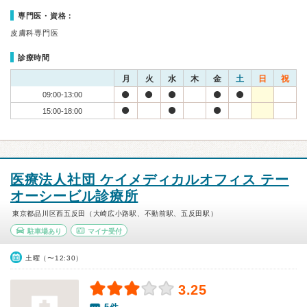
専門医・資格：
皮膚科専門医
診療時間
月
火
水
木
金
土
日
祝
09:00-13:00
15:00-18:00
医療法人社団 ケイメディカルオフィス テー
オーシービル診療所
東京都品川区西五反田（大崎広小路駅、不動前駅、五反田駅）
駐車場あり
マイナ受付
土曜（〜12:30）
3.25