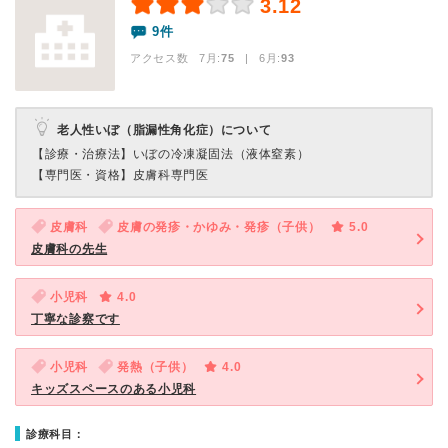
3.12
9件
アクセス数 7月:
75
| 6月:
93
老人性いぼ（脂漏性角化症）について
【診療・治療法】
いぼの冷凍凝固法（液体窒素）
【専門医・資格】
皮膚科専門医
皮膚科
皮膚の発疹・かゆみ・発疹（子供）
5.0
皮膚科の先生
小児科
4.0
丁寧な診察です
小児科
発熱（子供）
4.0
キッズスペースのある小児科
診療科目：