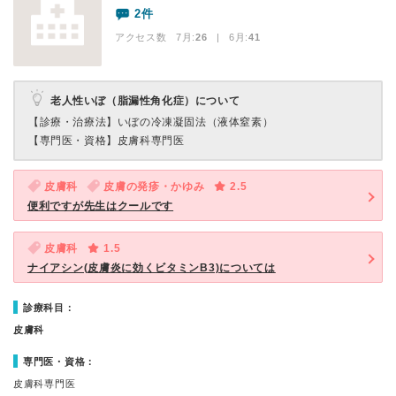
2件
アクセス数 7月:
26
| 6月:
41
老人性いぼ（脂漏性角化症）について
【診療・治療法】
いぼの冷凍凝固法（液体窒素）
【専門医・資格】
皮膚科専門医
皮膚科
皮膚の発疹・かゆみ
2.5
便利ですが先生はクールです
皮膚科
1.5
ナイアシン(皮膚炎に効くビタミンB3)については
診療科目：
皮膚科
専門医・資格：
皮膚科専門医