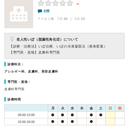
－
0件
アクセス数 7月:
30
| 6月:
33
老人性いぼ（脂漏性角化症）について
【診療・治療法】
いぼ治療、いぼの冷凍凝固法（液体窒素）
【専門医・資格】
皮膚科専門医
診療科目：
アレルギー科、皮膚科、美容皮膚科
専門医・資格：
皮膚科専門医
診療時間
月
火
水
木
金
土
日
祝
09:00-13:00
15:00-18:00