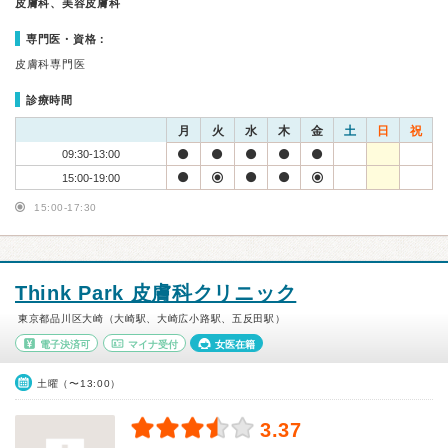
皮膚科、美容皮膚科
専門医・資格：
皮膚科専門医
診療時間
月
火
水
木
金
土
日
祝
09:30-13:00
15:00-19:00
15:00-17:30
Think Park 皮膚科クリニック
東京都品川区大崎（大崎駅、大崎広小路駅、五反田駅）
電子決済可
マイナ受付
女医在籍
土曜（〜13:00）
3.37