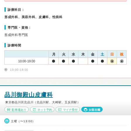
診療科目：
形成外科、美容外科、皮膚科、性病科
専門医・資格：
形成外科専門医
診療時間
月
火
水
木
金
土
日
祝
10:00-19:00
10:00-18:00
品川御殿山皮膚科
東京都品川区北品川（北品川駅、大崎駅、五反田駅）
駐車場あり
ネット予約
マイナ受付
女医在籍
土曜（〜13:00）