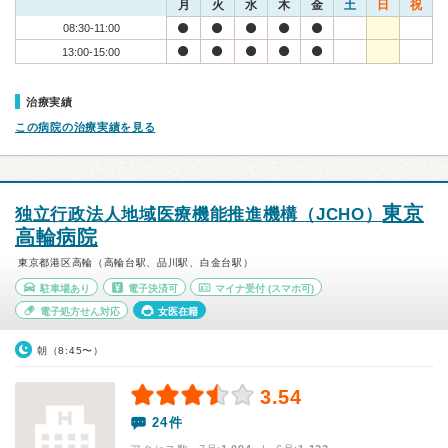
月
火
水
木
金
土
日
祝
08:30-11:00
13:00-15:00
治療実績
この病院の治療実績を見る
東京
独立行政法人地域医療機能推進機構（JCHO）
高輪病院
東京都港区高輪（高輪台駅、品川駅、白金台駅）
駐車場あり
電子決済可
マイナ受付
(スマホ可)
電子処方せん対応
女医在籍
朝（8:45〜）
3.54
24件