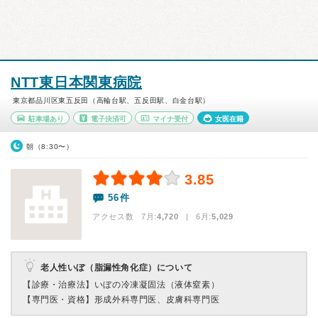
NTT東日本関東病院
東京都品川区東五反田（高輪台駅、五反田駅、白金台駅）
駐車場あり
電子決済可
マイナ受付
女医在籍
朝（8:30〜）
3.85
56件
アクセス数 7月:
4,720
| 6月:
5,029
老人性いぼ（脂漏性角化症）について
【診療・治療法】
いぼの冷凍凝固法（液体窒素）
【専門医・資格】
形成外科専門医、皮膚科専門医