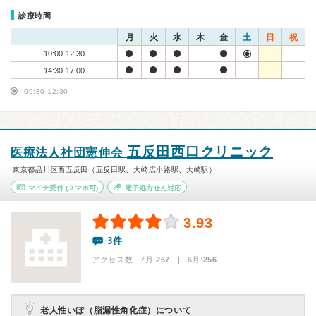
診療時間
月
火
水
木
金
土
日
祝
10:00-12:30
14:30-17:00
09:30-12:30
五反田西口クリニック
医療法人社団憲伸会
東京都品川区西五反田（五反田駅、大崎広小路駅、大崎駅）
マイナ受付
(スマホ可)
電子処方せん対応
3.93
3件
アクセス数 7月:
267
| 6月:
256
老人性いぼ（脂漏性角化症）について