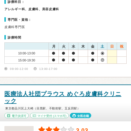
診療科目：
アレルギー科、皮膚科、美容皮膚科
専門医・資格：
皮膚科専門医
診療時間
月
火
水
木
金
土
日
祝
10:00-13:00
15:00-19:30
09:00-12:00
13:00-17:00
医療法人社団プラウス めぐろ皮膚科クリニ
ック
東京都品川区上大崎（目黒駅、不動前駅、五反田駅）
電子決済可
マイナ受付
(スマホ可)
女医在籍
3.03