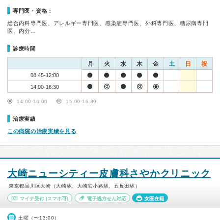
専門医・資格：
総合内科専門医、アレルギー専門医、感染症専門医、外科専門医、糖尿病専門
医、内分…
診療時間
月
火
水
木
金
土
日
祝
08:45-12:00
14:00-16:30
14:00-16:00
15:00-16:30
治療実績
この病院の治療実績を見る
大崎ニューシティー皮膚科さやかクリニック
東京都品川区大崎（大崎駅、大崎広小路駅、五反田駅）
マイナ受付
(スマホ可)
電子処方せん対応
女医在籍
土曜（〜13:00）