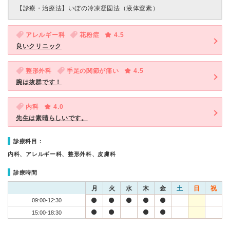
【診療・治療法】
いぼの冷凍凝固法（液体窒素）
アレルギー科
花粉症
4.5
良いクリニック
整形外科
手足の関節が痛い
4.5
腕は抜群です！
内科
4.0
先生は素晴らしいです。
診療科目：
内科、アレルギー科、整形外科、皮膚科
診療時間
月
火
水
木
金
土
日
祝
09:00-12:30
15:00-18:30