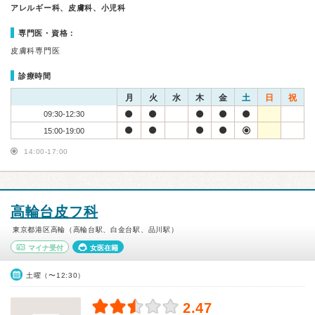
アレルギー科、皮膚科、小児科
専門医・資格：
皮膚科専門医
診療時間
月
火
水
木
金
土
日
祝
09:30-12:30
15:00-19:00
14:00-17:00
高輪台皮フ科
東京都港区高輪（高輪台駅、白金台駅、品川駅）
マイナ受付
女医在籍
土曜（〜12:30）
2.47