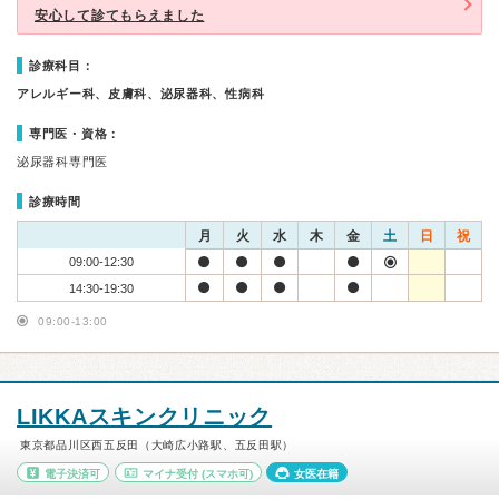
安心して診てもらえました
診療科目：
アレルギー科、皮膚科、泌尿器科、性病科
専門医・資格：
泌尿器科専門医
診療時間
月
火
水
木
金
土
日
祝
09:00-12:30
14:30-19:30
09:00-13:00
LIKKAスキンクリニック
東京都品川区西五反田（大崎広小路駅、五反田駅）
電子決済可
マイナ受付
(スマホ可)
女医在籍