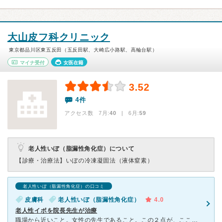
大山皮フ科クリニック
東京都品川区東五反田（五反田駅、大崎広小路駅、高輪台駅）
マイナ受付
女医在籍
3.52
4件
アクセス数 7月:
40
| 6月:
59
老人性いぼ（脂漏性角化症）について
【診療・治療法】
いぼの冷凍凝固法（液体窒素）
老人性いぼ（脂漏性角化症）の口コミ
皮膚科
老人性いぼ（脂漏性角化症）
4.0
老人性イボを院長先生が治療
職場から近いこと。女性の先生であること。この２点が、ここへ行くことを決めた理由でした。仕事の都合で予定をたてるのが難しいため、予約なしで開院時刻の５分くらい前に到着。診察時間が始まる前には、院内には入