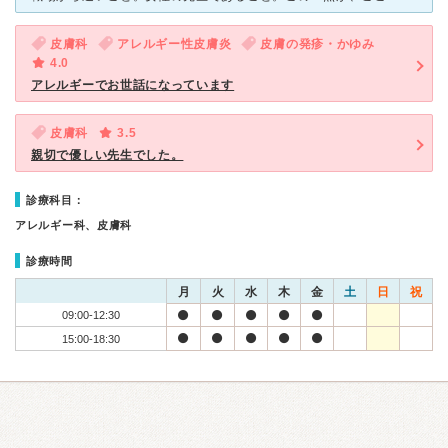
皮膚科
アレルギー性皮膚炎
皮膚の発疹・かゆみ
4.0
アレルギーでお世話になっています
皮膚科
3.5
親切で優しい先生でした。
診療科目：
アレルギー科、皮膚科
診療時間
月
火
水
木
金
土
日
祝
09:00-12:30
15:00-18:30