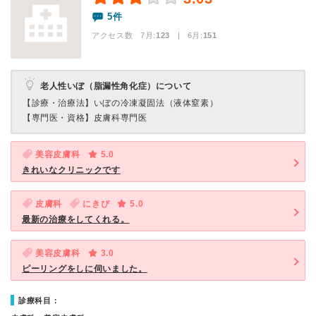
5件
アクセス数 7月:
123
| 6月:
151
老人性いぼ（脂漏性角化症）について
【診療・治療法】
いぼの冷凍凝固法（液体窒素）
【専門医・資格】
皮膚科専門医
美容皮膚科
5.0
きれいなクリニックです
皮膚科
にきび
5.0
最新の治療をしてくれる。
美容皮膚科
3.0
ピーリングをしに伺いました。
診療科目：