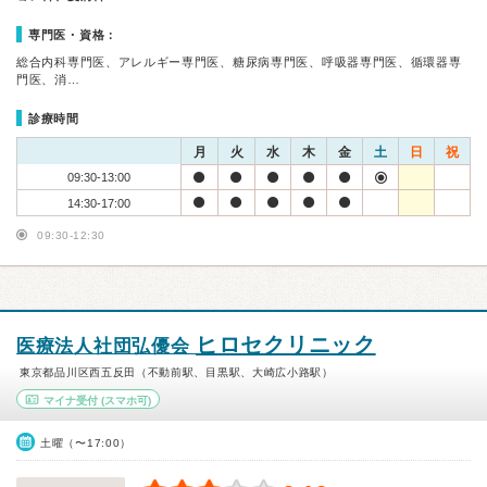
専門医・資格：
総合内科専門医、アレルギー専門医、糖尿病専門医、呼吸器専門医、循環器専
門医、消…
診療時間
月
火
水
木
金
土
日
祝
09:30-13:00
14:30-17:00
09:30-12:30
ヒロセクリニック
医療法人社団弘優会
東京都品川区西五反田（不動前駅、目黒駅、大崎広小路駅）
マイナ受付
(スマホ可)
土曜（〜17:00）