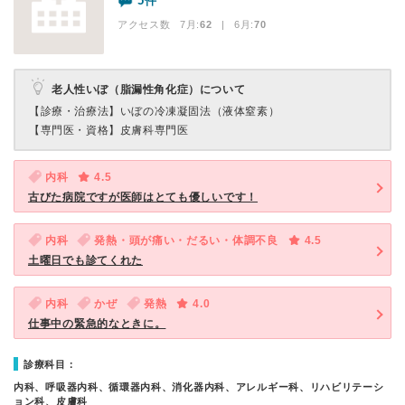
5件
アクセス数 7月:
62
| 6月:
70
老人性いぼ（脂漏性角化症）について
【診療・治療法】
いぼの冷凍凝固法（液体窒素）
【専門医・資格】
皮膚科専門医
内科
4.5
古びた病院ですが医師はとても優しいです！
内科
発熱・頭が痛い・だるい・体調不良
4.5
土曜日でも診てくれた
内科
かぜ
発熱
4.0
仕事中の緊急的なときに。
診療科目：
内科、呼吸器内科、循環器内科、消化器内科、アレルギー科、リハビリテーシ
ョン科、皮膚科