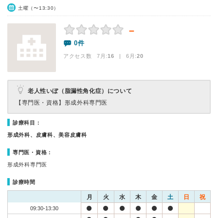
土曜（〜13:30）
－
0件
アクセス数 7月:
16
| 6月:
20
老人性いぼ（脂漏性角化症）について
【専門医・資格】
形成外科専門医
診療科目：
形成外科、皮膚科、美容皮膚科
専門医・資格：
形成外科専門医
診療時間
月
火
水
木
金
土
日
祝
09:30-13:30