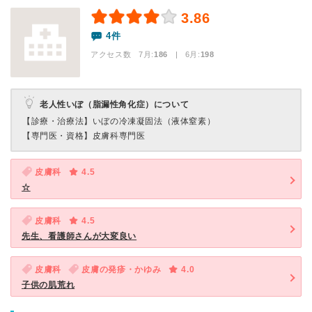
3.86
4件
アクセス数 7月:
186
| 6月:
198
老人性いぼ（脂漏性角化症）について
【診療・治療法】
いぼの冷凍凝固法（液体窒素）
【専門医・資格】
皮膚科専門医
皮膚科
4.5
☆
皮膚科
4.5
先生、看護師さんが大変良い
皮膚科
皮膚の発疹・かゆみ
4.0
子供の肌荒れ