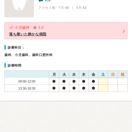
アクセス数 7月:
40
| 6月:
51
小児歯科
3.0
落ち着いた静かな病院
診療科目：
歯科、小児歯科、歯科口腔外科
診療時間
月
火
水
木
金
土
日
祝
09:00-12:00
13:30-18:30