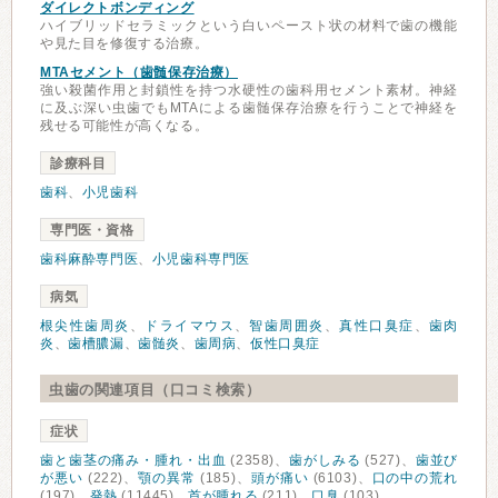
ダイレクトボンディング
ハイブリッドセラミックという白いペースト状の材料で歯の機能
や見た目を修復する治療。
MTAセメント（歯髄保存治療）
強い殺菌作用と封鎖性を持つ水硬性の歯科用セメント素材。神経
に及ぶ深い虫歯でもMTAによる歯髄保存治療を行うことで神経を
残せる可能性が高くなる。
診療科目
歯科
、
小児歯科
専門医・資格
歯科麻酔専門医
、
小児歯科専門医
病気
根尖性歯周炎
、
ドライマウス
、
智歯周囲炎
、
真性口臭症
、
歯肉
炎
、
歯槽膿漏
、
歯髄炎
、
歯周病
、
仮性口臭症
虫歯の関連項目（口コミ検索）
症状
歯と歯茎の痛み・腫れ・出血
(2358)、
歯がしみる
(527)、
歯並び
が悪い
(222)、
顎の異常
(185)、
頭が痛い
(6103)、
口の中の荒れ
(197)、
発熱
(11445)、
首が腫れる
(211)、
口臭
(103)