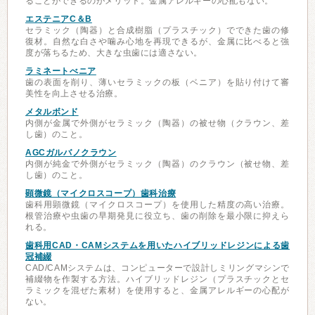
ることができるのがメリット。金属アレルギーの心配もない。
エステニアC＆B
セラミック（陶器）と合成樹脂（プラスチック）でできた歯の修
復材。自然な白さや噛み心地を再現できるが、金属に比べると強
度が落ちるため、大きな虫歯には適さない。
ラミネートべニア
歯の表面を削り、薄いセラミックの板（ベニア）を貼り付けて審
美性を向上させる治療。
メタルボンド
内側が金属で外側がセラミック（陶器）の被せ物（クラウン、差
し歯）のこと。
AGCガルバノクラウン
内側が純金で外側がセラミック（陶器）のクラウン（被せ物、差
し歯）のこと。
顕微鏡（マイクロスコープ）歯科治療
歯科用顕微鏡（マイクロスコープ）を使用した精度の高い治療。
根管治療や虫歯の早期発見に役立ち、歯の削除を最小限に抑えら
れる。
歯科用CAD・CAMシステムを用いたハイブリッドレジンによる歯
冠補綴
CAD/CAMシステムは、コンピューターで設計しミリングマシンで
補綴物を作製する方法。ハイブリッドレジン（プラスチックとセ
ラミックを混ぜた素材）を使用すると、金属アレルギーの心配が
ない。