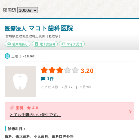
駅周辺
マコト歯科医院
医療法人
宮城県亘理郡亘理町上茨田（亘理駅）
駐車場あり
電子決済可
マイナ受付
土曜（〜18:00）
3.20
1件
アクセス数 7月:
77
| 6月:
59
歯科
4.0
とても手際のいい先生です。
診療科目：
歯科、矯正歯科、小児歯科、歯科口腔外科