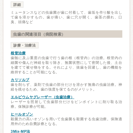
詳細
ミュータンスなどの虫歯菌が歯に付着して、歯垢を作り酸を出し
て歯を溶かすもの。歯が痛い、歯に穴が開く、歯茎の腫れ、口
臭、頭痛など
虫歯の関連項目（病院検索）
診療・治療法
根管治療
歯髄に及ぶ重度の虫歯で行う歯の根（根管内）の治療。根管内の
細菌や傷んだ神経を取り除き、無菌状態にして密閉した後、土台
を建てて被せ物をする。それにより、抜歯を回避し、歯の機能を
維持することが可能になる。
カリソルブ
歯を削らず、薬剤で虫歯の部分だけを溶かす無痛の虫歯治療。神
経を残せるため、歯の強度を保てるのがメリット。
エルビウムヤグレーザー（虫歯治療）
レーザーを照射して虫歯部分だけをピンポイントに削り取る治
療。保険診療が可能。
ヒールオゾン
殺菌力の高いオゾンを用いて虫歯菌を殺菌する虫歯治療。保険適
用外のため自費診療となる。
3Mix-MP法