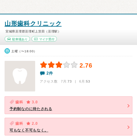
山形歯科クリニック
宮城県亘理郡亘理町上茨田（亘理駅）
駐車場あり
マイナ受付
土曜（〜18:00）
2.76
2件
アクセス数 7月:
73
| 6月:
53
歯科
3.0
予約制なのに待たされる
歯科
2.0
可もなく不可もなく。