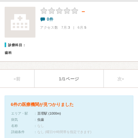
－
0件
アクセス数 7月:
3
| 6月:
5
診療科目：
歯科
«前
1/1ページ
次»
6件の医療機関が見つかりました
エリア・駅
亘理駅 (1000m)
病気
虫歯
名称
なし
詳細条件
なし (曜日や時間帯を指定できます)