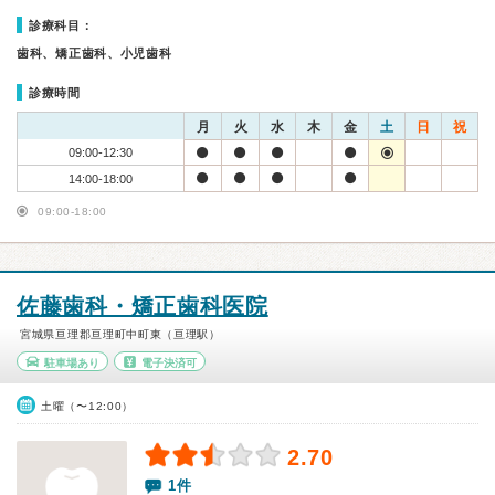
診療科目：
歯科、矯正歯科、小児歯科
診療時間
月
火
水
木
金
土
日
祝
09:00-12:30
14:00-18:00
09:00-18:00
佐藤歯科・矯正歯科医院
宮城県亘理郡亘理町中町東（亘理駅）
駐車場あり
電子決済可
土曜（〜12:00）
2.70
1件