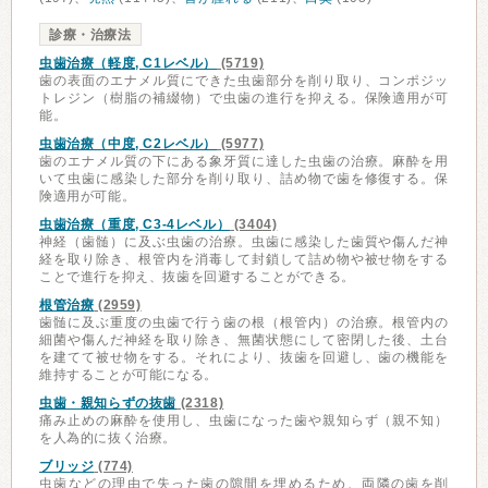
診療・治療法
虫歯治療（軽度, C1レベル）
(5719)
歯の表面のエナメル質にできた虫歯部分を削り取り、コンポジッ
トレジン（樹脂の補綴物）で虫歯の進行を抑える。保険適用が可
能。
虫歯治療（中度, C2レベル）
(5977)
歯のエナメル質の下にある象牙質に達した虫歯の治療。麻酔を用
いて虫歯に感染した部分を削り取り、詰め物で歯を修復する。保
険適用が可能。
虫歯治療（重度, C3-4レベル）
(3404)
神経（歯髄）に及ぶ虫歯の治療。虫歯に感染した歯質や傷んだ神
経を取り除き、根管内を消毒して封鎖して詰め物や被せ物をする
ことで進行を抑え、抜歯を回避することができる。
根管治療
(2959)
歯髄に及ぶ重度の虫歯で行う歯の根（根管内）の治療。根管内の
細菌や傷んだ神経を取り除き、無菌状態にして密閉した後、土台
を建てて被せ物をする。それにより、抜歯を回避し、歯の機能を
維持することが可能になる。
虫歯・親知らずの抜歯
(2318)
痛み止めの麻酔を使用し、虫歯になった歯や親知らず（親不知）
を人為的に抜く治療。
ブリッジ
(774)
虫歯などの理由で失った歯の隙間を埋めるため、両隣の歯を削