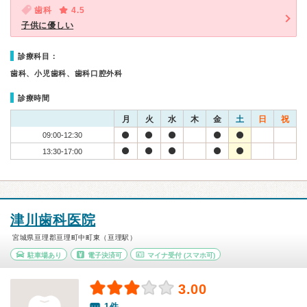
歯科
4.5
子供に優しい
診療科目：
歯科、小児歯科、歯科口腔外科
診療時間
月
火
水
木
金
土
日
祝
09:00-12:30
13:30-17:00
津川歯科医院
宮城県亘理郡亘理町中町東（亘理駅）
駐車場あり
電子決済可
マイナ受付
(スマホ可)
3.00
1件