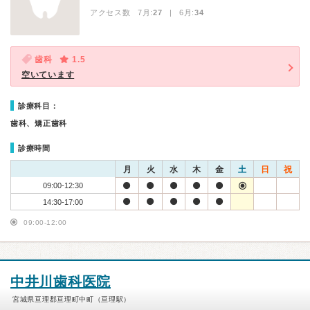
アクセス数 7月:
27
| 6月:
34
歯科
1.5
空いています
診療科目：
歯科、矯正歯科
診療時間
月
火
水
木
金
土
日
祝
09:00-12:30
14:30-17:00
09:00-12:00
中井川歯科医院
宮城県亘理郡亘理町中町（亘理駅）