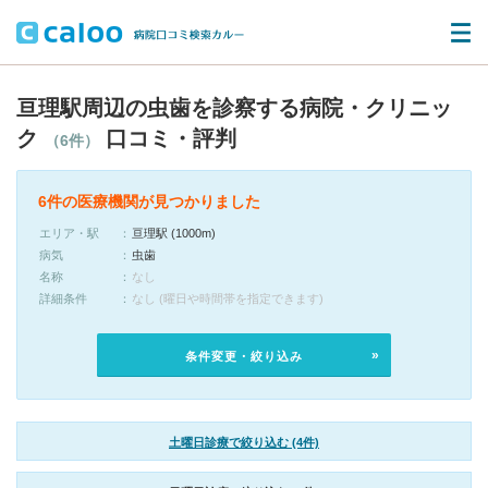
亘理駅周辺の虫歯を診察する病院・クリニッ
ク
口コミ・評判
（6件）
6件の医療機関が見つかりました
エリア・駅
亘理駅 (1000m)
病気
虫歯
名称
なし
詳細条件
なし (曜日や時間帯を指定できます)
条件変更・絞り込み
土曜日診療で絞り込む (4件)