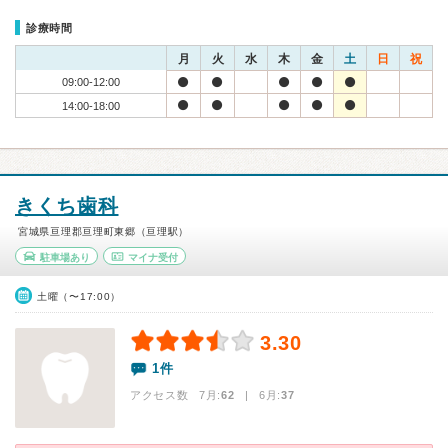
診療時間
月
火
水
木
金
土
日
祝
09:00-12:00
14:00-18:00
きくち歯科
宮城県亘理郡亘理町東郷（亘理駅）
駐車場あり
マイナ受付
土曜（〜17:00）
3.30
1件
アクセス数 7月:
62
| 6月:
37