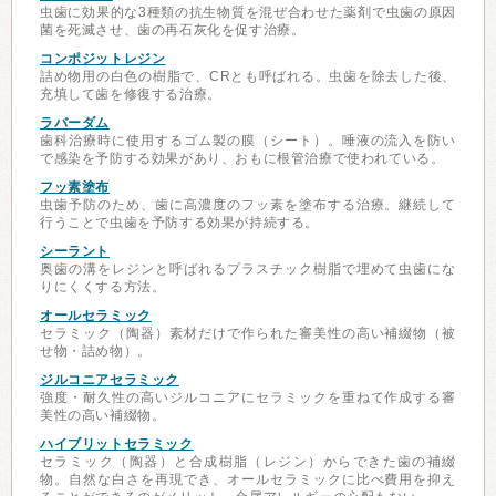
虫歯に効果的な3種類の抗生物質を混ぜ合わせた薬剤で虫歯の原因
菌を死滅させ、歯の再石灰化を促す治療。
コンポジットレジン
詰め物用の白色の樹脂で、CRとも呼ばれる。虫歯を除去した後、
充填して歯を修復する治療。
ラバーダム
歯科治療時に使用するゴム製の膜（シート）。唾液の流入を防い
で感染を予防する効果があり、おもに根管治療で使われている。
フッ素塗布
虫歯予防のため、歯に高濃度のフッ素を塗布する治療。継続して
行うことで虫歯を予防する効果が持続する。
シーラント
奥歯の溝をレジンと呼ばれるプラスチック樹脂で埋めて虫歯にな
りにくくする方法。
オールセラミック
セラミック（陶器）素材だけで作られた審美性の高い補綴物（被
せ物・詰め物）。
ジルコニアセラミック
強度・耐久性の高いジルコニアにセラミックを重ねて作成する審
美性の高い補綴物。
ハイブリットセラミック
セラミック（陶器）と合成樹脂（レジン）からできた歯の補綴
物。自然な白さを再現でき、オールセラミックに比べ費用を抑え