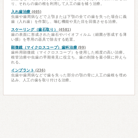
り、それらの歯の根を利用して人工の歯を補う治療。
入れ歯治療
(465)
虫歯や歯周病などで上顎または下顎の全ての歯を失った場合に義
歯（入れ歯）を作製し、噛む機能や見た目を回復させる治療。
スケーリング（歯石取り）
(4581)
歯の表面に形成された歯石やバイオフィルム（細菌が形成する薄
い膜）を専用の器具で除去する処置。
顕微鏡（マイクロスコープ）歯科治療
(99)
歯科用顕微鏡（マイクロスコープ）を使用した精度の高い治療。
根管治療や虫歯の早期発見に役立ち、歯の削除を最小限に抑えら
れる。
インプラント
(236)
虫歯や歯周病などで歯を失った部分の顎の骨に人工の歯根を埋め
込み、人工の歯を取り付ける治療。