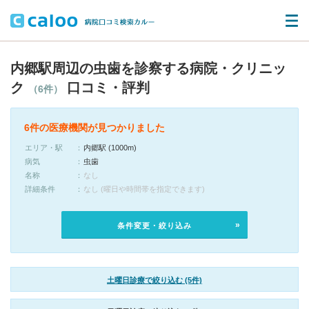
内郷駅周辺の虫歯を診察する病院・クリニッ
ク
口コミ・評判
（6件）
6件の医療機関が見つかりました
エリア・駅
内郷駅 (1000m)
病気
虫歯
名称
なし
詳細条件
なし (曜日や時間帯を指定できます)
条件変更・絞り込み
土曜日診療で絞り込む (5件)