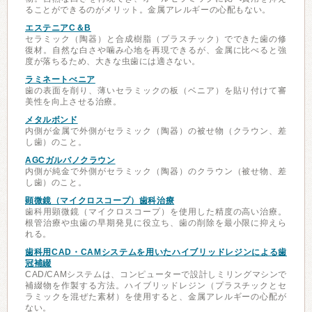
ることができるのがメリット。金属アレルギーの心配もない。
エステニアC＆B
セラミック（陶器）と合成樹脂（プラスチック）でできた歯の修
復材。自然な白さや噛み心地を再現できるが、金属に比べると強
度が落ちるため、大きな虫歯には適さない。
ラミネートべニア
歯の表面を削り、薄いセラミックの板（ベニア）を貼り付けて審
美性を向上させる治療。
メタルボンド
内側が金属で外側がセラミック（陶器）の被せ物（クラウン、差
し歯）のこと。
AGCガルバノクラウン
内側が純金で外側がセラミック（陶器）のクラウン（被せ物、差
し歯）のこと。
顕微鏡（マイクロスコープ）歯科治療
歯科用顕微鏡（マイクロスコープ）を使用した精度の高い治療。
根管治療や虫歯の早期発見に役立ち、歯の削除を最小限に抑えら
れる。
歯科用CAD・CAMシステムを用いたハイブリッドレジンによる歯
冠補綴
CAD/CAMシステムは、コンピューターで設計しミリングマシンで
補綴物を作製する方法。ハイブリッドレジン（プラスチックとセ
ラミックを混ぜた素材）を使用すると、金属アレルギーの心配が
ない。