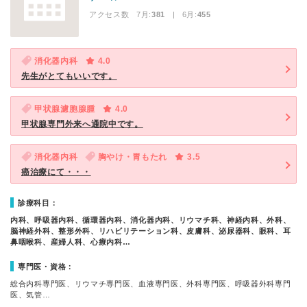
アクセス数 7月:
381
| 6月:
455
消化器内科
4.0
先生がとてもいいです。
甲状腺濾胞腺腫
4.0
甲状腺専門外来へ通院中です。
消化器内科
胸やけ・胃もたれ
3.5
癌治療にて・・・
診療科目：
内科、呼吸器内科、循環器内科、消化器内科、リウマチ科、神経内科、外科、
脳神経外科、整形外科、リハビリテーション科、皮膚科、泌尿器科、眼科、耳
鼻咽喉科、産婦人科、心療内科…
専門医・資格：
総合内科専門医、リウマチ専門医、血液専門医、外科専門医、呼吸器外科専門
医、気管…