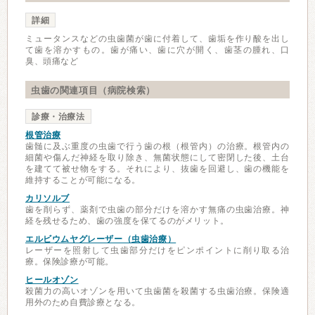
詳細
ミュータンスなどの虫歯菌が歯に付着して、歯垢を作り酸を出し
て歯を溶かすもの。歯が痛い、歯に穴が開く、歯茎の腫れ、口
臭、頭痛など
虫歯の関連項目（病院検索）
診療・治療法
根管治療
歯髄に及ぶ重度の虫歯で行う歯の根（根管内）の治療。根管内の
細菌や傷んだ神経を取り除き、無菌状態にして密閉した後、土台
を建てて被せ物をする。それにより、抜歯を回避し、歯の機能を
維持することが可能になる。
カリソルブ
歯を削らず、薬剤で虫歯の部分だけを溶かす無痛の虫歯治療。神
経を残せるため、歯の強度を保てるのがメリット。
エルビウムヤグレーザー（虫歯治療）
レーザーを照射して虫歯部分だけをピンポイントに削り取る治
療。保険診療が可能。
ヒールオゾン
殺菌力の高いオゾンを用いて虫歯菌を殺菌する虫歯治療。保険適
用外のため自費診療となる。