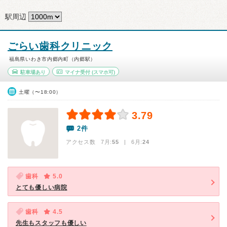
駅周辺
ごらい歯科クリニック
福島県いわき市内郷内町（内郷駅）
駐車場あり
マイナ受付
(スマホ可)
土曜（〜18:00）
3.79
2件
アクセス数 7月:
55
| 6月:
24
歯科
5.0
とても優しい病院
歯科
4.5
先生もスタッフも優しい