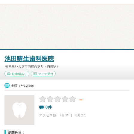
池田晴生歯科医院
福島県いわき市内郷高坂町（内郷駅）
駐車場あり
マイナ受付
土曜（〜12:00）
－
0件
アクセス数 7月:
2
| 6月:
11
診療科目：