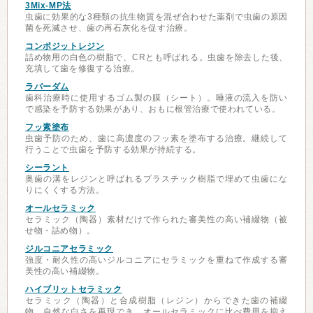
3Mix-MP法
虫歯に効果的な3種類の抗生物質を混ぜ合わせた薬剤で虫歯の原因
菌を死滅させ、歯の再石灰化を促す治療。
コンポジットレジン
詰め物用の白色の樹脂で、CRとも呼ばれる。虫歯を除去した後、
充填して歯を修復する治療。
ラバーダム
歯科治療時に使用するゴム製の膜（シート）。唾液の流入を防い
で感染を予防する効果があり、おもに根管治療で使われている。
フッ素塗布
虫歯予防のため、歯に高濃度のフッ素を塗布する治療。継続して
行うことで虫歯を予防する効果が持続する。
シーラント
奥歯の溝をレジンと呼ばれるプラスチック樹脂で埋めて虫歯にな
りにくくする方法。
オールセラミック
セラミック（陶器）素材だけで作られた審美性の高い補綴物（被
せ物・詰め物）。
ジルコニアセラミック
強度・耐久性の高いジルコニアにセラミックを重ねて作成する審
美性の高い補綴物。
ハイブリットセラミック
セラミック（陶器）と合成樹脂（レジン）からできた歯の補綴
物。自然な白さを再現でき、オールセラミックに比べ費用を抑え