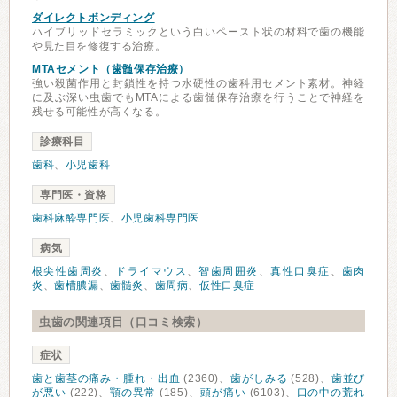
ダイレクトボンディング
ハイブリッドセラミックという白いペースト状の材料で歯の機能
や見た目を修復する治療。
MTAセメント（歯髄保存治療）
強い殺菌作用と封鎖性を持つ水硬性の歯科用セメント素材。神経
に及ぶ深い虫歯でもMTAによる歯髄保存治療を行うことで神経を
残せる可能性が高くなる。
診療科目
歯科
、
小児歯科
専門医・資格
歯科麻酔専門医
、
小児歯科専門医
病気
根尖性歯周炎
、
ドライマウス
、
智歯周囲炎
、
真性口臭症
、
歯肉
炎
、
歯槽膿漏
、
歯髄炎
、
歯周病
、
仮性口臭症
虫歯の関連項目（口コミ検索）
症状
歯と歯茎の痛み・腫れ・出血
(2360)、
歯がしみる
(528)、
歯並び
が悪い
(222)、
顎の異常
(185)、
頭が痛い
(6103)、
口の中の荒れ