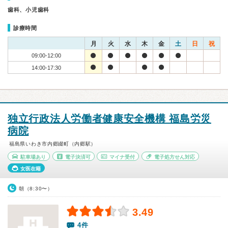
歯科、小児歯科
診療時間
月
火
水
木
金
土
日
祝
09:00-12:00
14:00-17:30
独立行政法人労働者健康安全機構 福島労災
病院
福島県いわき市内郷綴町（内郷駅）
駐車場あり
電子決済可
マイナ受付
電子処方せん対応
女医在籍
朝（8:30〜）
3.49
4件