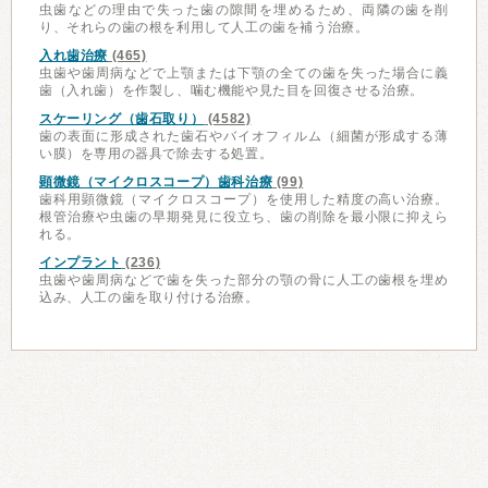
虫歯などの理由で失った歯の隙間を埋めるため、両隣の歯を削
り、それらの歯の根を利用して人工の歯を補う治療。
入れ歯治療
(465)
虫歯や歯周病などで上顎または下顎の全ての歯を失った場合に義
歯（入れ歯）を作製し、噛む機能や見た目を回復させる治療。
スケーリング（歯石取り）
(4582)
歯の表面に形成された歯石やバイオフィルム（細菌が形成する薄
い膜）を専用の器具で除去する処置。
顕微鏡（マイクロスコープ）歯科治療
(99)
歯科用顕微鏡（マイクロスコープ）を使用した精度の高い治療。
根管治療や虫歯の早期発見に役立ち、歯の削除を最小限に抑えら
れる。
インプラント
(236)
虫歯や歯周病などで歯を失った部分の顎の骨に人工の歯根を埋め
込み、人工の歯を取り付ける治療。