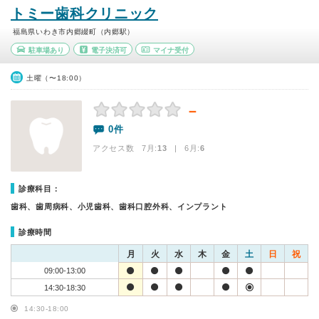
トミー歯科クリニック
福島県いわき市内郷綴町（内郷駅）
駐車場あり
電子決済可
マイナ受付
土曜（〜18:00）
－
0件
アクセス数 7月:
13
| 6月:
6
診療科目：
歯科、歯周病科、小児歯科、歯科口腔外科、インプラント
診療時間
月
火
水
木
金
土
日
祝
09:00-13:00
14:30-18:30
14:30-18:00