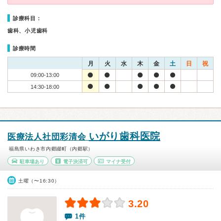
診療科目：
歯科、小児歯科
診療時間
月
火
水
木
金
土
日
祝
09:00-13:00
14:30-18:00
いがり歯科医院
医療法人社団彩清会
福島県いわき市内郷綴町（内郷駅）
駐車場あり
電子決済可
マイナ受付
土曜（〜16:30）
3.20
1件