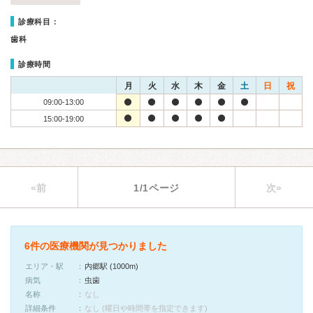
診療科目：
歯科
診療時間
月
火
水
木
金
土
日
祝
09:00-13:00
15:00-19:00
«前
1/1ページ
次»
6件の医療機関が見つかりました
エリア・駅
内郷駅 (1000m)
病気
虫歯
名称
なし
詳細条件
なし (曜日や時間帯を指定できます)