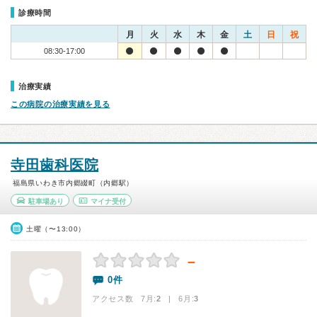
診療時間
月
火
水
木
金
土
日
祝
08:30-17:00
治療実績
この病院の治療実績を見る
寺田歯科医院
福島県いわき市内郷綴町（内郷駅）
駐車場あり
マイナ受付
土曜（〜13:00）
－
0件
アクセス数 7月:
2
| 6月:
3