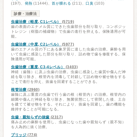
(197)、
発熱
(11444)、
首が腫れる
(211)、
口臭
(103)
診療・治療法
虫歯治療（軽度, C1レベル）
(5719)
歯の表面のエナメル質にできた虫歯部分を削り取り、コンポジッ
トレジン（樹脂の補綴物）で虫歯の進行を抑える。保険適用が可
能。
虫歯治療（中度, C2レベル）
(5977)
歯のエナメル質の下にある象牙質に達した虫歯の治療。麻酔を用
いて虫歯に感染した部分を削り取り、詰め物で歯を修復する。保
険適用が可能。
虫歯治療（重度, C3-4レベル）
(3403)
神経（歯髄）に及ぶ虫歯の治療。虫歯に感染した歯質や傷んだ神
経を取り除き、根管内を消毒して封鎖して詰め物や被せ物をする
ことで進行を抑え、抜歯を回避することができる。
根管治療
(2960)
歯髄に及ぶ重度の虫歯で行う歯の根（根管内）の治療。根管内の
細菌や傷んだ神経を取り除き、無菌状態にして密閉した後、土台
を建てて被せ物をする。それにより、抜歯を回避し、歯の機能を
維持することが可能になる。
虫歯・親知らずの抜歯
(2317)
痛み止めの麻酔を使用し、虫歯になった歯や親知らず（親不知）
を人為的に抜く治療。
ブリッジ
(774)