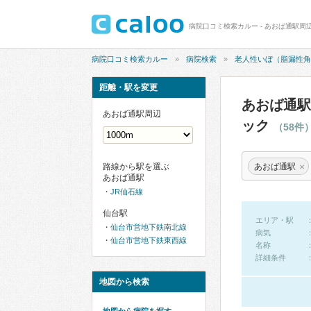
病院口コミ検索カルー
病院検索
老人性いぼ（脂漏性角
距離・駅を変更
あおば通駅
あおば通駅周辺
ック
（58件
×
あおば通駅
路線から駅を選ぶ
あおば通駅
JR仙石線
仙台駅
エリア・駅
仙台市営地下鉄南北線
病気
仙台市営地下鉄東西線
名称
詳細条件
地図から検索