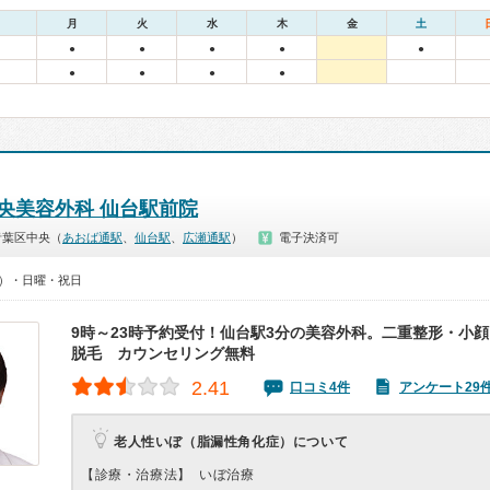
月
火
水
木
金
土
●
●
●
●
●
●
●
●
●
中央美容外科 仙台駅前院
青葉区中央（
あおば通駅
、
仙台駅
、
広瀬通駅
）
電子決済可
00）・日曜・祝日
9時～23時予約受付！仙台駅3分の美容外科。二重整形・小
脱毛 カウンセリング無料
2.41
口コミ4件
アンケート29
老人性いぼ（脂漏性角化症）について
【診療・治療法】
いぼ治療