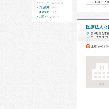
14:30-18:00
ペインクリニック
(0)
予防接種
(81件)
健康診断
(17件)
人間ドック
(4件)
医療法人財
宮城県仙台市
マイナ受付 (ス
土曜（〜12:0
病院