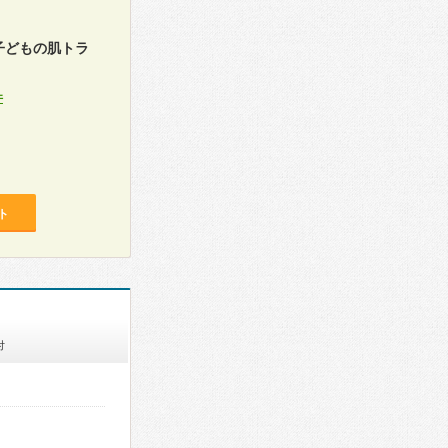
子どもの肌トラ
件
ト
付