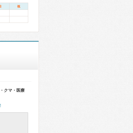
日
祝
顔・クマ・医療
件