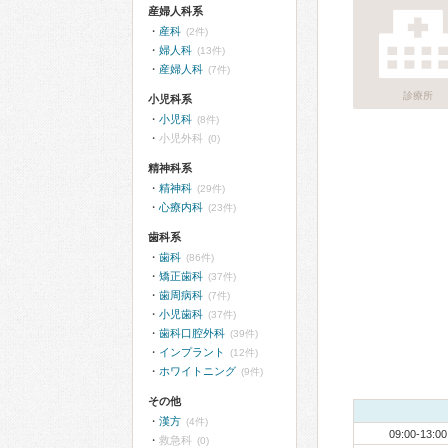
産婦人科系
産科
(2件)
婦人科
(13件)
産婦人科
(7件)
診療所
小児科系
小児科
(8件)
小児外科
(0)
精神科系
精神科
(29件)
心療内科
(23件)
歯科系
歯科
(86件)
矯正歯科
(37件)
歯周病科
(7件)
小児歯科
(37件)
歯科口腔外科
(39件)
インプラント
(12件)
ホワイトニング
(9件)
その他
漢方
(4件)
09:00-13:00
救急科
(0)