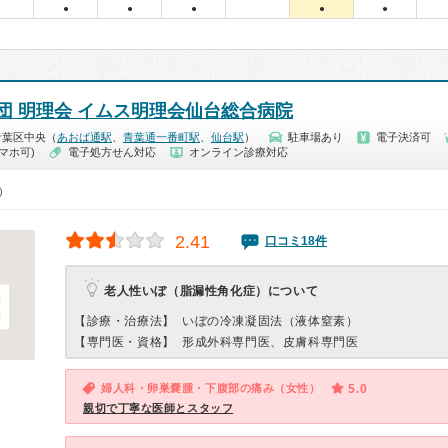
●
●
●
●
●
団 明理会 イムス明理会仙台総合病院
青葉区中央（
あおば通駅
、
青葉通一番町駅
、
仙台駅
）
駐車場あり
電子決済可
マホ可)
電子処方せん対応
オンライン診療対応
0）
2.41
口コミ18件
老人性いぼ（脂漏性角化症）について
【診療・治療法】
いぼの冷凍凝固法（液体窒素）
【専門医・資格】
形成外科専門医、皮膚科専門医
婦人科・卵巣嚢腫・下腹部の痛み（女性）
5.0
親切で丁寧な医師とスタッフ