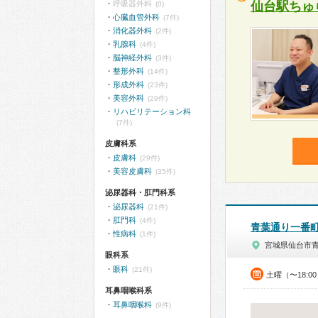
呼吸器外科
仙台駅ちゅ
(0)
心臓血管外科
(7件)
消化器外科
(2件)
乳腺科
(4件)
脳神経外科
(3件)
整形外科
(14件)
形成外科
(23件)
美容外科
(29件)
リハビリテーション科
(7件)
皮膚科系
皮膚科
(29件)
美容皮膚科
(35件)
泌尿器科・肛門科系
泌尿器科
(21件)
肛門科
(4件)
青葉通り一番
性病科
(1件)
宮城県仙台市
眼科系
眼科
(21件)
土曜（〜18:0
耳鼻咽喉科系
耳鼻咽喉科
(9件)