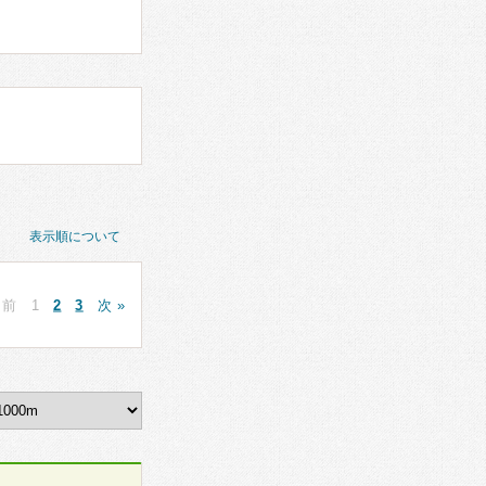
表示順について
 前
1
2
3
次 »