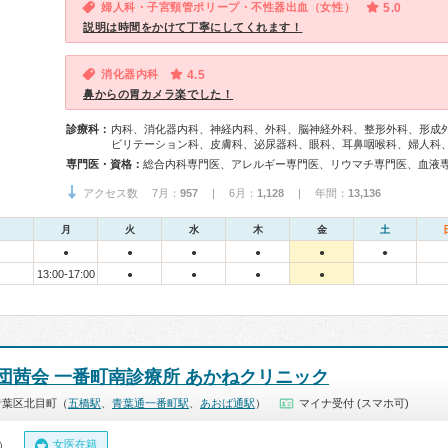
婦人科・子宮頸管ポリープ・不性器出血（女性）
5.0
説明は時間をかけて丁寧にしてくれます！
消化器内科
4.5
鼻からの胃カメラ楽でした！
診療科：
内科、消化器内科、神経内科、外科、脳神経外科、整形外科、形成
ビリテーション科、皮膚科、泌尿器科、眼科、耳鼻咽喉科、婦人科
専門医・資格：
アクセス数 7月：
957
| 6月：
1,128
| 年間：
13,136
月
火
水
木
金
土
●
●
●
●
●
●
13:00-17:00
●
●
●
●
団茜会 一番町南診療所 あかねクリニック
青葉区北目町（
五橋駅
、
青葉通一番町駅
、
あおば通駅
）
マイナ受付 (スマホ可)
女医在籍
0）