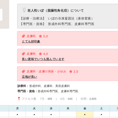
老人性いぼ（脂漏性角化症）について
【診療・治療法】
いぼの冷凍凝固法（液体窒素）
【専門医・資格】
形成外科専門医、皮膚科専門医
皮膚科
5.0
とても好印象
皮膚科
4.0
良い意味でいつも混んでいます
皮膚科・皮膚の発疹・かゆみ
2.0
立地が良い
診療科：
形成外科、皮膚科、美容皮膚科
専門医・資格：
形成外科専門医、皮膚科専門医
アクセス数 7月：
485
| 6月：
440
| 年間：
4,905
月
火
水
木
金
土
●
●
●
●
●