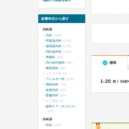
地図から病院を探す
診療科目から探す
内科系
内科
(70件)
呼吸器内科
(17件)
循環器内科
(15件)
消化器内科
(22件)
胃腸科
(6件)
標準
内分泌代謝科
(4件)
糖尿病科
(8件)
リウマチ科
(0)
アレルギー科
(15件)
1-20
件 / 58
神経内科
(7件)
血液内科
(1件)
腎臓内科
(1件)
人工透析
(0)
緩和ケア（ホスピス）
(1件)
外科系
外科
(12件)