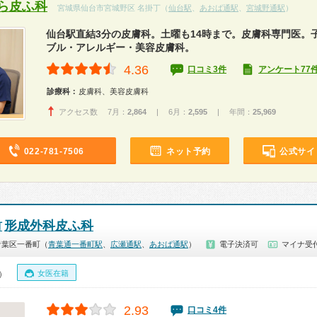
ら皮ふ科
宮城県仙台市宮城野区 名掛丁（
仙台駅
、
あおば通駅
、
宮城野通駅
）
仙台駅直結3分の皮膚科。土曜も14時まで。皮膚科専門医。
ブル・アレルギー・美容皮膚科。
4.36
口コミ3件
アンケート77
診療科：
皮膚科、美容皮膚科
アクセス数 7月：
2,864
| 6月：
2,595
| 年間：
25,969
022-781-7506
ネット予約
公式サイ
形成外科皮ふ科
町
青葉区一番町（
青葉通一番町駅
、
広瀬通駅
、
あおば通駅
）
電子決済可
マイナ受
女医在籍
0）
2.93
口コミ4件