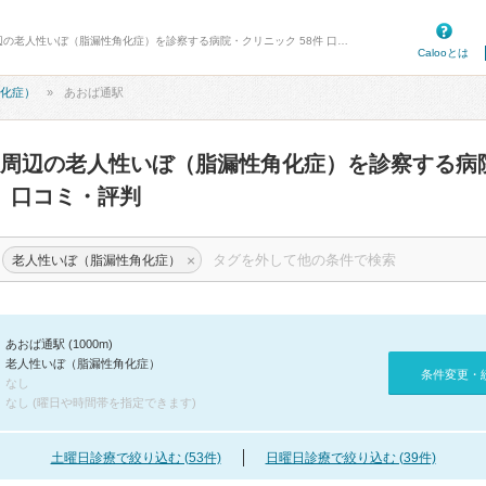
病院口コミ検索カルー - あおば通駅周辺の老人性いぼ（脂漏性角化症）を診察する病院・クリニック 58件 口コミ・評判
Calooとは
化症）
あおば通駅
周辺の老人性いぼ（脂漏性角化症）を診察する病
口コミ・評判
）
×
老人性いぼ（脂漏性角化症）
あおば通駅 (1000m)
老人性いぼ（脂漏性角化症）
条件変更・
なし
なし (曜日や時間帯を指定できます)
土曜日診療で絞り込む (53件)
日曜日診療で絞り込む (39件)