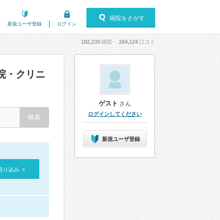
病院をさがす
新規ユーザ登録
ログイン
182,230
病院・
264,124
口コミ
院・クリニ
ゲスト
さん
ログインしてください
新規ユーザ登録
絞り込み »