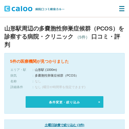
山形駅周辺の多嚢胞性卵巣症候群（PCOS）を
診察する病院・クリニック
口コミ・評
（5件）
判
5件の医療機関が見つかりました
エリア・駅
山形駅 (1000m)
病気
多嚢胞性卵巣症候群（PCOS）
名称
なし
詳細条件
なし (曜日や時間帯を指定できます)
条件変更・絞り込み
土曜日診療で絞り込む (3件)