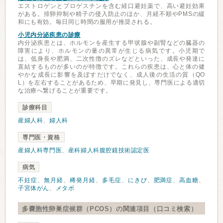
エストロゲンとプロゲスチンを含む経口避妊薬で、高い避妊効果
がある。排卵抑制や精子の侵入防止のほか、月経不順やPMSの緩
和にも有効。毎日同じ時間の服用が推奨される。
小児内分泌疾患の診療
内分泌疾患とは、ホルモンを産生する甲状腺や副腎などの臓器の
障害により、ホルモンの量の異常が生じる病気です。小児期で
は、低身長や肥満、二次性徴のズレなどといった、成長や発達に
直結するものが多いのが特徴です。これらの疾患は、心と体の健
やかな成長に影響を及ぼすだけでなく、成人後の生活の質（QO
L）を左右することがあるため、早期に発見し、専門医による適切
な治療へ繋げることが重要です。
診療科目
産婦人科
、
婦人科
専門医・資格
産婦人科専門医
、
産科婦人科腹腔鏡技術認定医
病気
不妊症
、
無月経
、
稀発月経
、
多毛症
、
にきび
、
肥満症
、
高血糖
、
子宮体がん
、
メタボ
多嚢胞性卵巣症候群（PCOS）の関連項目（口コミ検索）