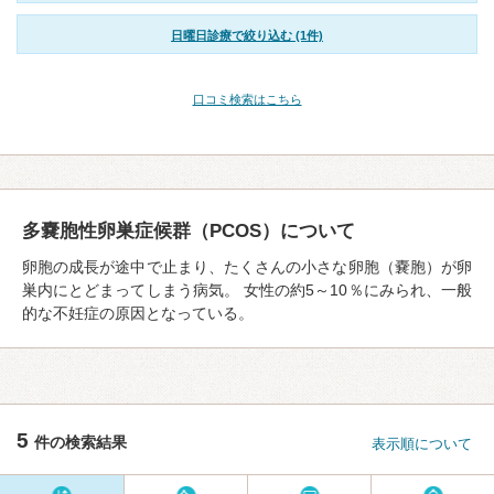
日曜日診療で絞り込む (1件)
口コミ検索はこちら
多嚢胞性卵巣症候群（PCOS）について
卵胞の成⻑が途中で止まり、たくさんの⼩さな卵胞（嚢胞）が卵
巣内にとどまってしまう病気。 女性の約5～10％にみられ、一般
的な不妊症の原因となっている。
5
件の検索結果
表示順について