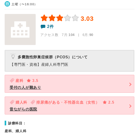
土曜（〜16:00）
3.03
2件
アクセス数 7月:
104
| 6月:
90
多嚢胞性卵巣症候群（PCOS）について
【専門医・資格】
産婦人科専門医
産科
3.5
受付の人が難あり
婦人科
排尿痛がある・不性器出血（女性）
2.5
昔ながらの医院
診療科目：
産科、婦人科