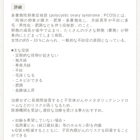
詳細
多嚢胞性卵巣症候群 (polycystic ovary syndrome : PCOS)とは、
「両側の卵巣が腫大・肥厚・多嚢胞化し、月経異常や不妊に多
毛・男性化・肥満などを伴う症候群」のこと。
卵胞の成⻑が途中で止まり、たくさんの⼩さな卵胞（嚢胞）が卵
巣内にとどまってしまう病気。
女性の約5～10％にみられ、一般的な不妊症の原因となっている。
■主な症状
・定期的な排卵が起きない
・無月経
・希発月経
・不妊
・毛深くなる
・ニキビができる
・肥満
・血糖値上昇
治療せずに長期間放置すると子宮体がんやメタボリックシンドロ
ームなどのリスクが高くなるため、
医療機関を受診し適切な治療を受ける事がおすすめ。
＜妊娠を希望していない場合＞
・低用量ピル（経口避妊薬）等のホルモン剤を内服
↳症状が軽減するとともに、子宮内膜がんのリスクを回避すること
ができる