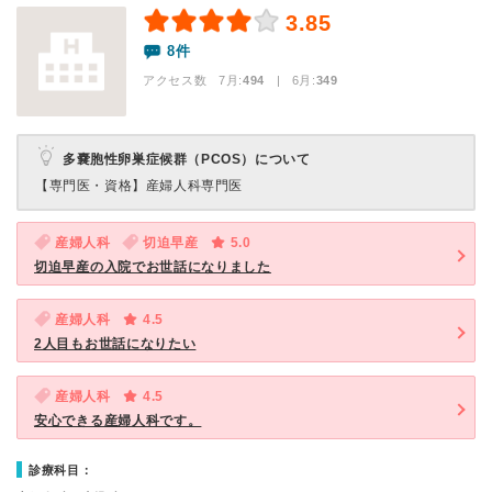
3.85
8件
アクセス数 7月:
494
| 6月:
349
多嚢胞性卵巣症候群（PCOS）について
【専門医・資格】
産婦人科専門医
産婦人科
切迫早産
5.0
切迫早産の入院でお世話になりました
産婦人科
4.5
2人目もお世話になりたい
産婦人科
4.5
安心できる産婦人科です。
診療科目：