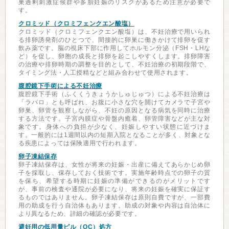
巣過剰刺激症候群や多胎妊娠のリスクがあるため注意が必要で
す。
クロミッド（クロミフェンクエン酸塩）
クロミッド（クロミフェンクエン酸塩）は、不妊治療で用いられ
る排卵誘発剤のひとつで、間接的に卵巣に働きかけて排卵を促す
飲み薬です。脳の視床下部に作用してホルモン分泌（FSH・LHな
ど）を促し、卵胞の成長と排卵を起こしやすくします。排卵障害
の治療や排卵時期の調整を目的として、不妊治療の初期段階で、
タイミング法・人工授精などと組み合わせて使用されます。
腹腔鏡下手術による不妊治療
腹腔鏡下手術（ふくくうきょうかしゅじゅつ）による不妊治療は
「ラパロ」とも呼ばれ、お腹に小さな穴を開けてカメラで子宮や
卵巣、卵管を観察しながら、不妊の原因となる病気を同時に治療
する方法です。子宮内膜症や骨盤内癒着、卵管障害などが主な対
象です。身体への負担が少なく、妊娠しやすい状態に近づけま
す。一般的には1週間以内の短期入院となることが多く、対象とな
る疾患によっては保険適用で行われます。
卵子凍結保存
卵子凍結保存は、女性が将来の妊娠・出産に備えてあらかじめ卵
子を採取し、保存しておく技術です。実施年齢時点での卵子の質
を保ち、希望する時期に妊娠の準備ができるのがメリットです
が、事前の検査や通院が必要になり、将来の妊娠を確実に保証す
るものではありません。卵子凍結保存は原則自費ですが、一部費
用の助成を行う自治体もあります。助成の対象や内容は自治体に
より異なるため、詳細の確認が必要です。
避妊用の低用量ピル（OC）処方