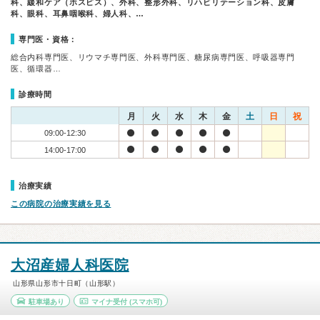
科、緩和ケア（ホスピス）、外科、整形外科、リハビリテーション科、皮膚
科、眼科、耳鼻咽喉科、婦人科、…
専門医・資格：
総合内科専門医、リウマチ専門医、外科専門医、糖尿病専門医、呼吸器専門
医、循環器…
診療時間
月
火
水
木
金
土
日
祝
09:00-12:30
14:00-17:00
治療実績
この病院の治療実績を見る
大沼産婦人科医院
山形県山形市十日町（山形駅）
駐車場あり
マイナ受付
(スマホ可)