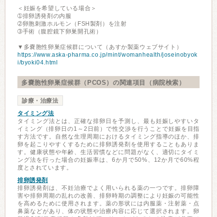
＜妊娠を希望している場合＞
➀排卵誘発剤の内服
➁卵胞刺激ホルモン（FSH製剤）を注射
➂手術（腹腔鏡下卵巣開孔術）
▼多嚢胞性卵巣症候群について（あすか製薬ウェブサイト）
https://www.aska-pharma.co.jp/mint/womanhealth/joseinobyok
i/byoki04.html
多嚢胞性卵巣症候群（PCOS）の関連項目（病院検索）
診療・治療法
タイミング法
タイミング法とは、正確な排卵日を予測し、最も妊娠しやすいタ
イミング（排卵日の1～2日前）で性交渉を行うことで妊娠を目指
す方法です。自然な生理周期におけるタイミング指導のほか、排
卵を起こりやすくするために排卵誘発剤を使用することもありま
す。健康状態や年齢、生活習慣などに問題がなく、適切にタイミ
ング法を行った場合の妊娠率は、6か月で50%、12か月で60%程
度とされています。
排卵誘発剤
排卵誘発剤は、不妊治療でよく用いられる薬の一つです。排卵障
害や排卵周期の乱れの改善、排卵時期の調整により妊娠の可能性
を高めるために使用されます。薬の形状には内服薬・注射薬・点
鼻薬などがあり、体の状態や治療内容に応じて選択されます。卵