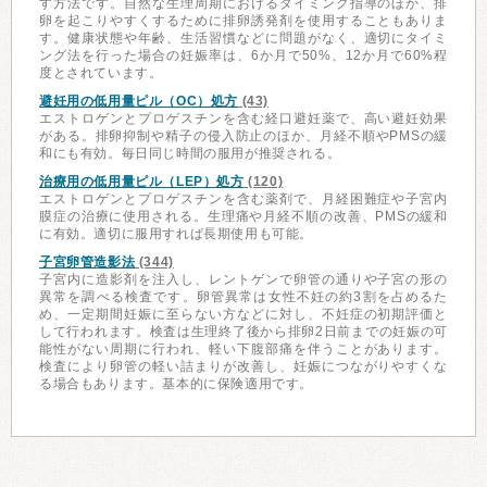
す方法です。自然な生理周期におけるタイミング指導のほか、排
卵を起こりやすくするために排卵誘発剤を使用することもありま
す。健康状態や年齢、生活習慣などに問題がなく、適切にタイミ
ング法を行った場合の妊娠率は、6か月で50%、12か月で60%程
度とされています。
避妊用の低用量ピル（OC）処方
(43)
エストロゲンとプロゲスチンを含む経口避妊薬で、高い避妊効果
がある。排卵抑制や精子の侵入防止のほか、月経不順やPMSの緩
和にも有効。毎日同じ時間の服用が推奨される。
治療用の低用量ピル（LEP）処方
(120)
エストロゲンとプロゲスチンを含む薬剤で、月経困難症や子宮内
膜症の治療に使用される。生理痛や月経不順の改善、PMSの緩和
に有効。適切に服用すれば長期使用も可能。
子宮卵管造影法
(344)
子宮内に造影剤を注入し、レントゲンで卵管の通りや子宮の形の
異常を調べる検査です。卵管異常は女性不妊の約3割を占めるた
め、一定期間妊娠に至らない方などに対し、不妊症の初期評価と
して行われます。検査は生理終了後から排卵2日前までの妊娠の可
能性がない周期に行われ、軽い下腹部痛を伴うことがあります。
検査により卵管の軽い詰まりが改善し、妊娠につながりやすくな
る場合もあります。基本的に保険適用です。