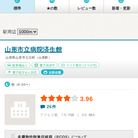
標準
★の数
レビュー数
新着・更新
駅周辺
山形市立病院済生館
山形県山形市七日町（山形駅）
駐車場あり
電子決済可
マイナ受付
(スマホ可)
電子処方せん対応
女医在籍
朝（8:30〜）
3.96
26件
アクセス数 7月:
758
| 6月:
983
多嚢胞性卵巣症候群（PCOS）について