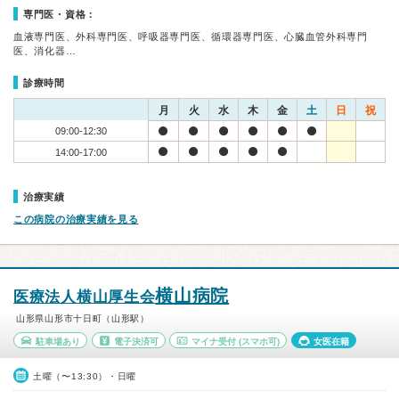
専門医・資格：
血液専門医、外科専門医、呼吸器専門医、循環器専門医、心臓血管外科専門
医、消化器…
診療時間
月
火
水
木
金
土
日
祝
09:00-12:30
14:00-17:00
治療実績
この病院の治療実績を見る
横山病院
医療法人横山厚生会
山形県山形市十日町（山形駅）
駐車場あり
電子決済可
マイナ受付
(スマホ可)
女医在籍
土曜（〜13:30）・日曜