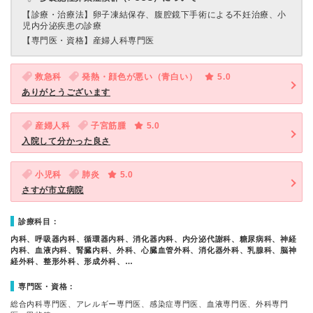
【診療・治療法】
卵子凍結保存、腹腔鏡下手術による不妊治療、小
児内分泌疾患の診療
【専門医・資格】
産婦人科専門医
救急科
発熱・顔色が悪い（青白い）
5.0
ありがとうございます
産婦人科
子宮筋腫
5.0
入院して分かった良さ
小児科
肺炎
5.0
さすが市立病院
診療科目：
内科、呼吸器内科、循環器内科、消化器内科、内分泌代謝科、糖尿病科、神経
内科、血液内科、腎臓内科、外科、心臓血管外科、消化器外科、乳腺科、脳神
経外科、整形外科、形成外科、…
専門医・資格：
総合内科専門医、アレルギー専門医、感染症専門医、血液専門医、外科専門