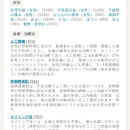
症状
生理不順（女性）
(2485)、
不性器出血（女性）
(1260)、
下腹部
の痛み（女性）
(1504)、
おりものの異常（女性）
(660)、
体調不
良
(7618)、
めまい
(2600)、
だるい
(5210)、
ほてり
(688)、
冷え
(784)、
動悸・息切れ
(2397)
診療・治療法
人工授精
(471)
女性の排卵時期に合わせ、配偶者から採取して精製・濃縮した精
子を子宮内に注入し、妊娠の確率を高める治療です。タイミング
法の次の段階の不妊治療であり、人工授精による妊娠率は5～15%
程度とされています。自然妊娠に近く、母体にかかる負担が少な
いのがメリットですが、女性の年齢なども考慮し、3～4周期継続
しても妊娠に至らない場合は、次のステップの治療（体外受精な
ど）の検討が推奨されます。
排卵誘発剤
(341)
排卵誘発剤は、不妊治療でよく用いられる薬の一つです。排卵障
害や排卵周期の乱れの改善、排卵時期の調整により妊娠の可能性
を高めるために使用されます。薬の形状には内服薬・注射薬・点
鼻薬などがあり、体の状態や治療内容に応じて選択されます。卵
巣過剰刺激症候群や多胎妊娠のリスクがあるため注意が必要で
す。
タイミング法
(797)
タイミング法とは、正確な排卵日を予測し、最も妊娠しやすいタ
イミング（排卵日の1～2日前）で性交渉を行うことで妊娠を目指