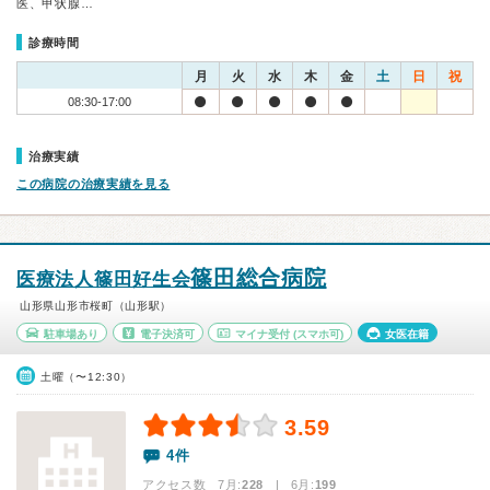
医、甲状腺…
診療時間
月
火
水
木
金
土
日
祝
08:30-17:00
治療実績
この病院の治療実績を見る
篠田総合病院
医療法人篠田好生会
山形県山形市桜町（山形駅）
駐車場あり
電子決済可
マイナ受付
(スマホ可)
女医在籍
土曜（〜12:30）
3.59
4件
アクセス数 7月:
228
| 6月:
199