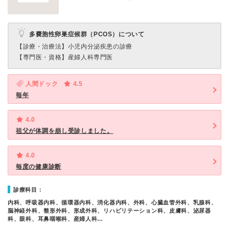
多嚢胞性卵巣症候群（PCOS）について
【診療・治療法】
小児内分泌疾患の診療
【専門医・資格】
産婦人科専門医
人間ドック
4.5
毎年
4.0
祖父が体調を崩し受診しました。
4.0
毎度の健康診断
診療科目：
内科、呼吸器内科、循環器内科、消化器内科、外科、心臓血管外科、乳腺科、
脳神経外科、整形外科、形成外科、リハビリテーション科、皮膚科、泌尿器
科、眼科、耳鼻咽喉科、産婦人科…