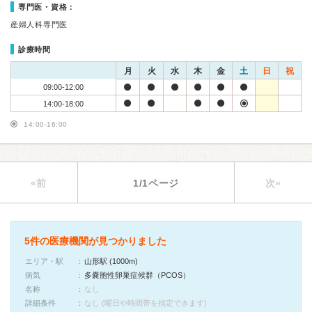
専門医・資格：
産婦人科専門医
診療時間
月
火
水
木
金
土
日
祝
09:00-12:00
14:00-18:00
14:00-16:00
«前
1/1ページ
次»
5件の医療機関が見つかりました
エリア・駅
山形駅 (1000m)
病気
多嚢胞性卵巣症候群（PCOS）
名称
なし
詳細条件
なし (曜日や時間帯を指定できます)