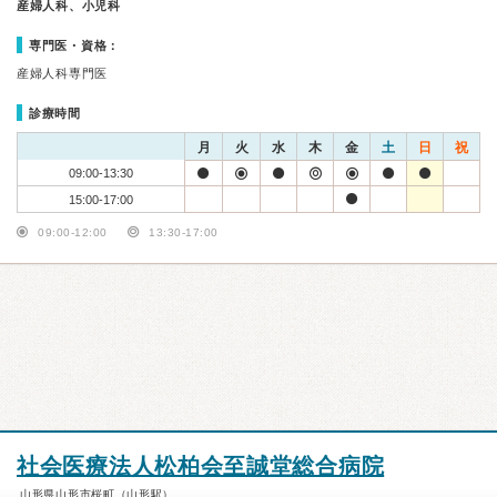
産婦人科、小児科
専門医・資格：
産婦人科専門医
診療時間
月
火
水
木
金
土
日
祝
09:00-13:30
15:00-17:00
09:00-12:00
13:30-17:00
社会医療法人松柏会至誠堂総合病院
山形県山形市桜町（山形駅）