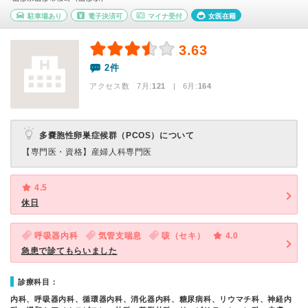
駐車場あり
電子決済可
マイナ受付
女医在籍
3.63
2件
アクセス数 7月:
121
| 6月:
164
多嚢胞性卵巣症候群（PCOS）について
【専門医・資格】
産婦人科専門医
4.5
休日
呼吸器内科
気管支喘息
咳（セキ）
4.0
急患で診てもらいました
診療科目：
内科、呼吸器内科、循環器内科、消化器内科、糖尿病科、リウマチ科、神経内