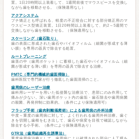
置。1日20時間以上装着して、1週間前後でマウスピースを交換し
ながら歯を移動させる。（保険適用なし）
アクアシステム
プチ矯正とも呼ばれる、軽度の不正咬合に対する部分矯正用のマ
ウスピース型矯正装置。1日20時間以上装着して、約2～5週間で
交換しながら歯を移動させる。（保険適用なし）
スケーリング（歯石取り）
歯の表面に形成された歯石やバイオフィルム（細菌が形成する薄
い膜）を専用の器具で除去する処置。
ルートプレーニング
歯茎の中（歯周ポケット）に蓄積した歯石やバイオフィルム（細
菌が形成する薄い膜）を専用の器具で除去する治療。
PMTC（専門的機械的歯面掃除）
歯科医院で専門家が行う徹底した歯面清掃のこと。
歯周病のレーザー治療
歯科用レーザーを用いた低侵襲な治療法で、患部にのみ作用して
痛みが少ない。深い歯周ポケット内の歯垢・歯石除去や歯周病菌
の殺菌、再発抑制に効果的。（条件により保険適用可）
フラップ手術（歯肉剥離掻爬術）による歯周病の外科治療
中度～重度の歯周病に対して、よく行われる歯周外科治療。歯ぐ
きを切開し歯根をむき出して、歯石や病変を目視で確認しながら
除去する小手術。（条件により保険適用あり）
GTR法（歯周組織再生誘導法）
重度歯周病治療として、歯周病により破壊された部分に人工膜を