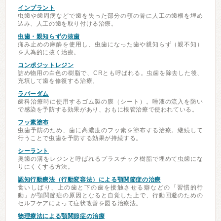
インプラント
虫歯や歯周病などで歯を失った部分の顎の骨に人工の歯根を埋め
込み、人工の歯を取り付ける治療。
虫歯・親知らずの抜歯
痛み止めの麻酔を使用し、虫歯になった歯や親知らず（親不知）
を人為的に抜く治療。
コンポジットレジン
詰め物用の白色の樹脂で、CRとも呼ばれる。虫歯を除去した後、
充填して歯を修復する治療。
ラバーダム
歯科治療時に使用するゴム製の膜（シート）。唾液の流入を防い
で感染を予防する効果があり、おもに根管治療で使われている。
フッ素塗布
虫歯予防のため、歯に高濃度のフッ素を塗布する治療。継続して
行うことで虫歯を予防する効果が持続する。
シーラント
奥歯の溝をレジンと呼ばれるプラスチック樹脂で埋めて虫歯にな
りにくくする方法。
認知行動療法（行動変容法）による顎関節症の治療
食いしばり、上の歯と下の歯を接触させる癖などの「習慣的行
動」が顎関節症の原因となると自覚した上で、行動回避のための
セルフケアによって症状改善を図る治療法。
物理療法による顎関節症の治療