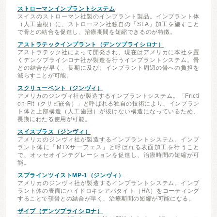
ストローマンインプラントシステム
スイスのストローマン社製のインプラント製品。インプラント体
（人工歯根）に、ストローマン社独自の「SLA」加工を施すこと
で骨との結合を促進し、治療期間を短縮できるのが特徴。
アストラテックインプラント（デンツプライシロナ）
アストラテック社によって開発され、現在はアメリカに本社を置
くデンツプライシロナ社が製造を行うインプラントシステム。骨
との結合が早く、長期に及び、インプラント周辺の骨への負担を
減らすことが可能。
スクリューベント（ジンヴィ）
アメリカのジンヴィ社が製造するインプラントシステム。「Fricti
on-Fit（クサビ嵌合）」と呼ばれる独自の技術により、インプラン
ト体と上部構造（人工歯冠）が抜けない構造になっているため、
長期にわたる使用が可能。
スイスプラス（ジンヴィ）
アメリカのジンヴィ社が製造するインプラントシステム。インプ
ラント体に「MTXサーフェス」と呼ばれる表面加工を行うこと
で、オッセオインテグレーションを促進し、治療時間の短縮が可
能。
スプラインツイストMP-1（ジンヴィ）
アメリカのジンヴィ社が製造するインプラントシステム。インプ
ラント体の表面にハイドロキシアパタイト（HA）をコーティング
することで顎骨との結合が早く、治療期間の短縮が可能になる。
ザイブ（デンツプライシロナ）