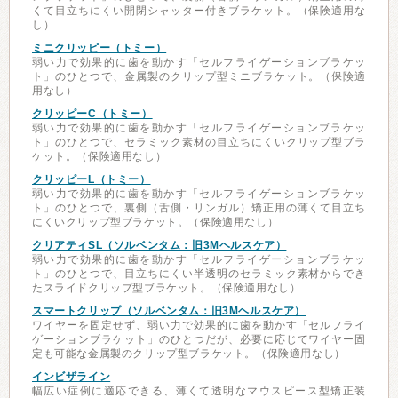
くて目立ちにくい開閉シャッター付きブラケット。（保険適用な
し）
ミニクリッピー（トミー）
弱い力で効果的に歯を動かす「セルフライゲーションブラケッ
ト」のひとつで、金属製のクリップ型ミニブラケット。（保険適
用なし）
クリッピーC（トミー）
弱い力で効果的に歯を動かす「セルフライゲーションブラケッ
ト」のひとつで、セラミック素材の目立ちにくいクリップ型ブラ
ケット。（保険適用なし）
クリッピーL（トミー）
弱い力で効果的に歯を動かす「セルフライゲーションブラケッ
ト」のひとつで、裏側（舌側・リンガル）矯正用の薄くて目立ち
にくいクリップ型ブラケット。（保険適用なし）
クリアティSL（ソルベンタム：旧3Mヘルスケア）
弱い力で効果的に歯を動かす「セルフライゲーションブラケッ
ト」のひとつで、目立ちにくい半透明のセラミック素材からでき
たスライドクリップ型ブラケット。（保険適用なし）
スマートクリップ（ソルベンタム：旧3Mヘルスケア）
ワイヤーを固定せず、弱い力で効果的に歯を動かす「セルフライ
ゲーションブラケット」のひとつだが、必要に応じてワイヤー固
定も可能な金属製のクリップ型ブラケット。（保険適用なし）
インビザライン
幅広い症例に適応できる、薄くて透明なマウスピース型矯正装