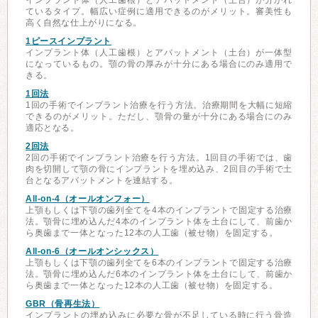
インプラント体（人工歯根）とアバットメント（土台）が分かれ
ているタイプ。幅広い症例に適用できるのがメリット。審美性も
高く自然な仕上がりになる。
1ピースインプラント
インプラント体（人工歯根）とアバットメント（土台）が一体型
になっているもの。顎の骨の厚みが十分にある場合にのみ適用で
きる。
1回法
1回の手術でインプラント治療を行う方法。治療期間を大幅に短縮
できるのがメリット。ただし、顎骨の量が十分にある場合にのみ
適応となる。
2回法
2回の手術でインプラント治療を行う方法。1回目の手術では、歯
肉を切開して顎の骨にインプラントを埋め込み、2回目の手術で土
台となるアバットメントを連結する。
All-on-4（オールオンフォー）
上顎もしくは下顎の歯列全てを4本のインプラントで固定する治療
法。顎骨に埋め込んだ4本のインプラント体を土台にして、前歯か
ら奥歯まで一体となった12本の人工歯（被せ物）を固定する。
All-on-6（オールオンシックス）
上顎もしくは下顎の歯列全てを6本のインプラントで固定する治療
法。顎骨に埋め込んだ6本のインプラント体を土台にして、前歯か
ら奥歯まで一体となった12本の人工歯（被せ物）を固定する。
GBR（骨再生法）
インプラントの埋め込みに必要な骨が不足している時に行う骨造