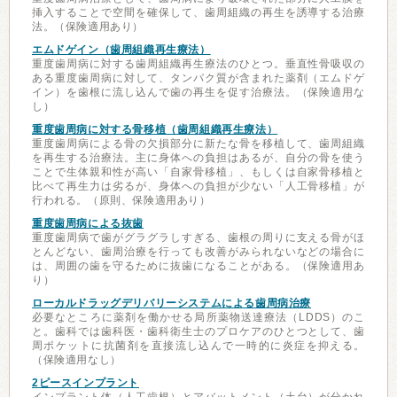
挿入することで空間を確保して、歯周組織の再生を誘導する治療
法。（保険適用あり）
エムドゲイン（歯周組織再生療法）
重度歯周病に対する歯周組織再生療法のひとつ。垂直性骨吸収の
ある重度歯周病に対して、タンパク質が含まれた薬剤（エムドゲ
イン）を歯根に流し込んで歯の再生を促す治療法。（保険適用な
し）
重度歯周病に対する骨移植（歯周組織再生療法）
重度歯周病による骨の欠損部分に新たな骨を移植して、歯周組織
を再生する治療法。主に身体への負担はあるが、自分の骨を使う
ことで生体親和性が高い「自家骨移植」、もしくは自家骨移植と
比べて再生力は劣るが、身体への負担が少ない「人工骨移植」が
行われる。（原則、保険適用あり）
重度歯周病による抜歯
重度歯周病で歯がグラグラしすぎる、歯根の周りに支える骨がほ
とんどない、歯周治療を行っても改善がみられないなどの場合に
は、周囲の歯を守るために抜歯になることがある。（保険適用あ
り）
ローカルドラッグデリバリーシステムによる歯周病治療
必要なところに薬剤を働かせる局所薬物送達療法（LDDS）のこ
と。歯科では歯科医・歯科衛生士のプロケアのひとつとして、歯
周ポケットに抗菌剤を直接流し込んで一時的に炎症を抑える。
（保険適用なし）
2ピースインプラント