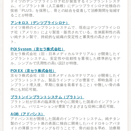
ドイツのデンツプライシロナ社が製造するインプラントシステ
ム。インプラント体（人工歯根）にデンツプライシロナ社独自の
技術「PLUS」を採用し、骨との結合を促進して治療期間を短縮す
ることが特徴。
アンキロス（デンツプライシロナ）
ドイツ発祥のインプラントシステムで、現在はデンツプライシロ
ナ社（アメリカ）により製造・販売されている。生体親和性の高
い純チタン製で、持続的な組織の安定性と審美性の高さがメリッ
ト。
POI System（京セラ株式会社）
京セラ株式会社（旧：日本メディカルマテリアル）が開発したイ
ンプラントシステム。安定性や信頼性を重視した標準的なモデ
ル。シンプルで汎用性の高い設計が特徴。
POI EX（京セラ株式会社）
京セラ株式会社（旧：日本メディカルマテリアル）が開発したイ
ンプラントシステム。製品ラインナップが豊富で、即時負荷（イ
ンプラント埋入後、早期に仮歯を装着すること）や難しい骨の条
件にも対応可能。
プラトンインプラントシステム（プラトン）
プラトン社が日本の臨床医を中心に開発した国産のインプラント
システム。バリエーションが豊富でさまざまな症例に適応可能。
AQB（アドバンス）
アドバンス社が開発した国産のインプラントシステム。純チタン
製のインプラント体の表面に独自に開発したハイドロキシアパタ
イトの薄膜コーティングを行うことで、骨の結合を早め、治療期