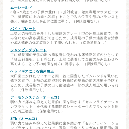
度・耐久性と見た目の美しさを兼ね備える。（保険適用なし）
ムーシールド
3歳～5歳までの子供の受け口（反対咬合）治療専用マウスピース
で、就寝時に上の歯へ装着することで舌の位置や顎のバランスを
整え、噛み合わせを正常位置に導く。（保険適用なし）
バイトプレート
上顎との接地面を厚くした樹脂製プレート型の床矯正装置で、噛
み合わせの高さ調整ができるため、成長期の子供の過蓋咬合治療
や成人矯正の保定装置として用いられる。（保険適用なし）
ジャンピングプレート
主に成長期の子供の出っ歯改善に使われる床矯正装置のひとつで
「咬合斜面板」とも呼ばれ、上顎に装着して奥歯のかみ合わせを
高くすることで下の前歯を前方に誘導する。（保険適用なし）
ヘッドギアによる歯列矯正
大臼歯にかけたワイヤーと頭・首に固定したゴムバンドを繋いだ
矯正装置で、上顎の成長抑制や抜歯時の奥歯の前方移動を予防す
るため、成長期の子供の出っ歯治療や一部の成人矯正で用いられ
る。（保険適用なし）
デーモンシステム（オームコ）
弱い力で痛みを抑えて効果的に歯を動かす「セルフライゲーショ
ンブラケット」を代表する開閉式シャッター付きブラケットを用
いた矯正治療。（保険適用なし）
STb（オームコ）
弱い力で痛みを抑えて効果的に歯を動かす「セルフライゲーショ
ンブラケット」のひとつで、裏側（舌側・リンガル）矯正用の薄