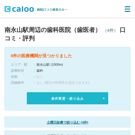
南永山駅周辺の歯科医院（歯医者）
口
（4件）
コミ・評判
4件の医療機関が見つかりました
エリア・駅
南永山駅 (1000m)
診療科目
歯科
名称
なし
詳細条件
なし (曜日や時間帯を指定できます)
条件変更・絞り込み
土曜日診療で絞り込む (4件)