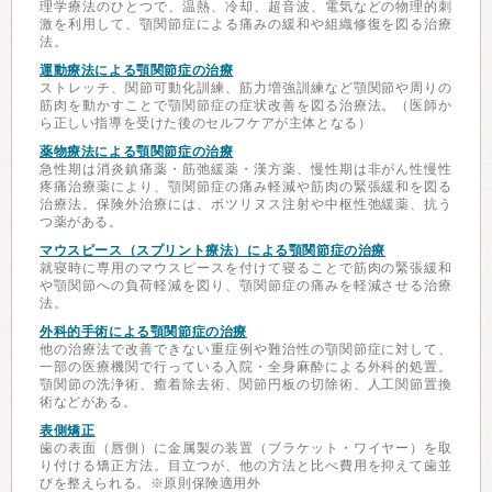
理学療法のひとつで、温熱、冷却、超音波、電気などの物理的刺
激を利用して、顎関節症による痛みの緩和や組織修復を図る治療
法。
運動療法による顎関節症の治療
ストレッチ、関節可動化訓練、筋力増強訓練など顎関節や周りの
筋肉を動かすことで顎関節症の症状改善を図る治療法。（医師か
ら正しい指導を受けた後のセルフケアが主体となる）
薬物療法による顎関節症の治療
急性期は消炎鎮痛薬・筋弛緩薬・漢方薬、慢性期は非がん性慢性
疼痛治療薬により、顎関節症の痛み軽減や筋肉の緊張緩和を図る
治療法。保険外治療には、ボツリヌス注射や中枢性弛緩薬、抗う
つ薬がある。
マウスピース（スプリント療法）による顎関節症の治療
就寝時に専用のマウスピースを付けて寝ることで筋肉の緊張緩和
や顎関節への負荷軽減を図り、顎関節症の痛みを軽減させる治療
法。
外科的手術による顎関節症の治療
他の治療法で改善できない重症例や難治性の顎関節症に対して、
一部の医療機関で行っている入院・全身麻酔による外科的処置。
顎関節の洗浄術、癒着除去術、関節円板の切除術、人工関節置換
術などがある。
表側矯正
歯の表面（唇側）に金属製の装置（ブラケット・ワイヤー）を取
り付ける矯正方法。目立つが、他の方法と比べ費用を抑えて歯並
びを整えられる。※原則保険適用外