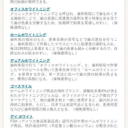
間の短縮が期待できる。
オフィスホワイトニング
クリニックホワイトニングとも呼ばれ、歯科医院にて歯を白くす
る施術のことで、歯の表面に高濃度の薬剤を塗り特殊な光を当て
て歯の色素を分解するため、短期間で効果を実感しやすい。（保
険適用なし）
ホームホワイトニング
歯科医の指示のもと、患者自身が自宅などで歯の漂白を行うこ
と。歯科医院にて作製したマウスピースに低濃度の薬剤を入れ、
毎日2時間以上装着することで歯の色素を細かく分解するので、自
然な白さが続きやすい。（保険適用なし）
デュアルホワイトニング
歯科医院で行う「オフィスホワイトニング」と、歯科医院で作製
したマウスピースを用いて患者自身で行う「ホームホワイトニン
グ」を併用する方法。単一方法と比べて歯の漂白効果が高まる
が、費用が高額になる。（保険適用なし）
ゴースマイル
ホームホワイトニング商品の海外ブランド。過酸化水素6%が含ま
れたホワイトニングジェルは、オフィスホワイトニング後のアフ
ターケアとして、他の歯磨き粉と一緒に使用すると、歯の白さの
持続に効果的。ただし、日本では未認可品となるため、患者同意
ならびに歯科医院の個人輸入となる。（保険適用なし）
デイ ホワイト
FDA（アメリカ食品医薬品局）認可の日中用ホームホワイトニン
グ商品。特許成分APC（不定形リン酸カルシウム）が配合された