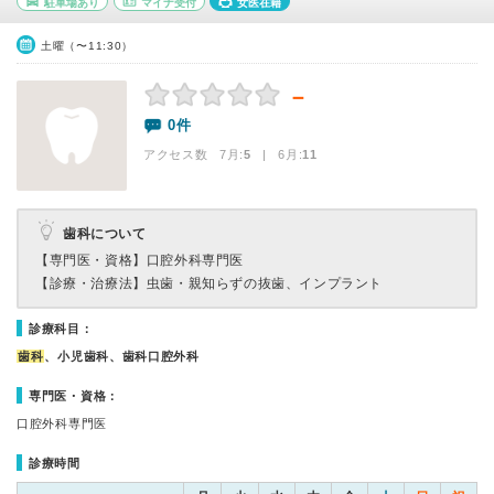
駐車場あり
マイナ受付
女医在籍
土曜（〜11:30）
－
0件
アクセス数 7月:
5
| 6月:
11
歯科について
【専門医・資格】
口腔外科専門医
【診療・治療法】
虫歯・親知らずの抜歯、インプラント
診療科目：
歯科
、小児歯科、歯科口腔外科
専門医・資格：
口腔外科専門医
診療時間