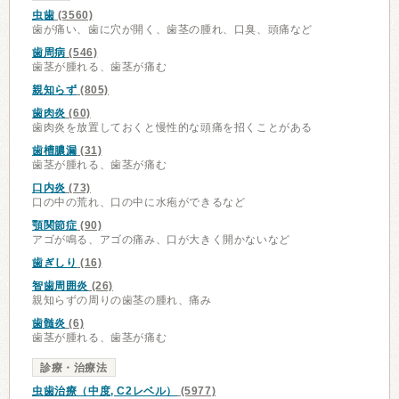
虫歯
(3560)
歯が痛い、歯に穴が開く、歯茎の腫れ、口臭、頭痛など
歯周病
(546)
歯茎が腫れる、歯茎が痛む
親知らず
(805)
歯肉炎
(60)
歯肉炎を放置しておくと慢性的な頭痛を招くことがある
歯槽膿漏
(31)
歯茎が腫れる、歯茎が痛む
口内炎
(73)
口の中の荒れ、口の中に水疱ができるなど
顎関節症
(90)
アゴが鳴る、アゴの痛み、口が大きく開かないなど
歯ぎしり
(16)
智歯周囲炎
(26)
親知らずの周りの歯茎の腫れ、痛み
歯髄炎
(6)
歯茎が腫れる、歯茎が痛む
診療・治療法
虫歯治療（中度, C2レベル）
(5977)