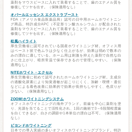
薬剤をマウスピースに入れて装着することで、歯のエナメル質を
修復してツヤを出す。（保険適用なし）
オパールエッセンス エクストラブースト
FDA（アメリカ食品医薬品局）認可の日中用ホームホワイトニン
グ商品。特許成分APC（不定形リン酸カルシウム）が配合された
薬剤をマウスピースに入れて装着することで、歯のエナメル質を
修復してツヤを出す。（保険適用なし）
松風ハイライト
厚生労働省に認可されている国産ホワイトニング材。オフィス用
はペースト状で色ムラは少なく仕上がるが、効果は弱めで数本の
みの漂白に適している。ホーム用は刺激を抑えた薬剤で自然な白
さに仕上がり、暗所常温で保存できるので管理しやすい。（保険
適用なし）
NITEホワイト・エクセル
厚生労働省に初めて認可されたホームホワイトニング材。主成分
の過酸化尿素により知覚過敏が起こりにくく、加齢・喫煙・遺伝
などによる着色改善に効果的で効果が長持ちしやすく、色戻りが
少ない。（保険適用なし）
ZOOM!ホワイトニングシステム
オフィスホワイトニングの海外ブランド。前歯を中心に薬剤を塗
り、光源を当てることで活性化され、1回の施術で3～6段階程度歯
を白くできるが、白さの調節や1本単位の漂白は不可。（保険適用
なし）
ビヨンドホワイトニング
日本での導入実績の多いオフィスホワイトニングブランド。特許