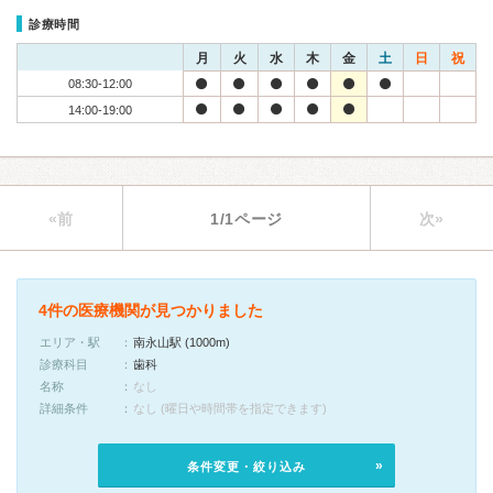
診療時間
月
火
水
木
金
土
日
祝
08:30-12:00
14:00-19:00
«前
1/1ページ
次»
4件の医療機関が見つかりました
エリア・駅
南永山駅 (1000m)
診療科目
歯科
名称
なし
詳細条件
なし (曜日や時間帯を指定できます)
条件変更・絞り込み