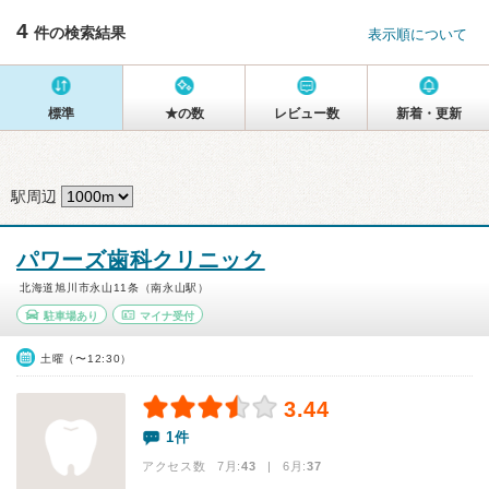
4
件の検索結果
表示順について
標準
★の数
レビュー数
新着・更新
駅周辺
パワーズ歯科クリニック
北海道旭川市永山11条（南永山駅）
駐車場あり
マイナ受付
土曜（〜12:30）
3.44
1件
アクセス数 7月:
43
| 6月:
37