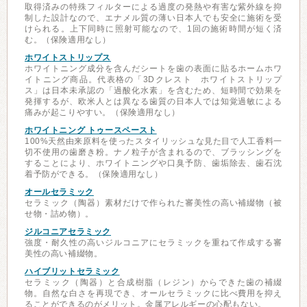
取得済みの特殊フィルターによる過度の発熱や有害な紫外線を抑
制した設計なので、エナメル質の薄い日本人でも安全に施術を受
けられる。上下同時に照射可能なので、1回の施術時間が短く済
む。（保険適用なし）
ホワイトストリップス
ホワイトニング成分を含んだシートを歯の表面に貼るホームホワ
イトニング商品。代表格の「3Dクレスト ホワイトストリップ
ス」は日本未承認の「過酸化水素」を含むため、短時間で効果を
発揮するが、欧米人とは異なる歯質の日本人では知覚過敏による
痛みが起こりやすい。（保険適用なし）
ホワイトニング トゥースペースト
100%天然由来原料を使ったスタイリッシュな見た目で人工香料一
切不使用の歯磨き粉。ナノ粒子が含まれるので、ブラッシングを
することにより、ホワイトニングや口臭予防、歯垢除去、歯石沈
着予防ができる。（保険適用なし）
オールセラミック
セラミック（陶器）素材だけで作られた審美性の高い補綴物（被
せ物・詰め物）。
ジルコニアセラミック
強度・耐久性の高いジルコニアにセラミックを重ねて作成する審
美性の高い補綴物。
ハイブリットセラミック
セラミック（陶器）と合成樹脂（レジン）からできた歯の補綴
物。自然な白さを再現でき、オールセラミックに比べ費用を抑え
ることができるのがメリット。金属アレルギーの心配もない。