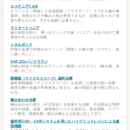
エステニアC＆B
セラミック（陶器）と合成樹脂（プラスチック）でできた歯の修
復材。自然な白さや噛み心地を再現できるが、金属に比べると強
度が落ちるため、大きな虫歯には適さない。
ラミネートべニア
歯の表面を削り、薄いセラミックの板（ベニア）を貼り付けて審
美性を向上させる治療。
メタルボンド
内側が金属で外側がセラミック（陶器）の被せ物（クラウン、差
し歯）のこと。
AGCガルバノクラウン
内側が純金で外側がセラミック（陶器）のクラウン（被せ物、差
し歯）のこと。
顕微鏡（マイクロスコープ）歯科治療
歯科用顕微鏡（マイクロスコープ）を使用した精度の高い治療。
根管治療や虫歯の早期発見に役立ち、歯の削除を最小限に抑えら
れる。
噛み合わせ治療
噛み合わせの悪さ（不正咬合）を改善する治療。不正咬合は顎関
節症や頭痛、虫歯・歯周病のリスクを高める。咬合調整、スプリ
ント療法、補綴治療、矯正治療などを症状に応じて行う。
歯科用CAD・CAMシステムを用いたハイブリッドレジンによる歯
冠補綴