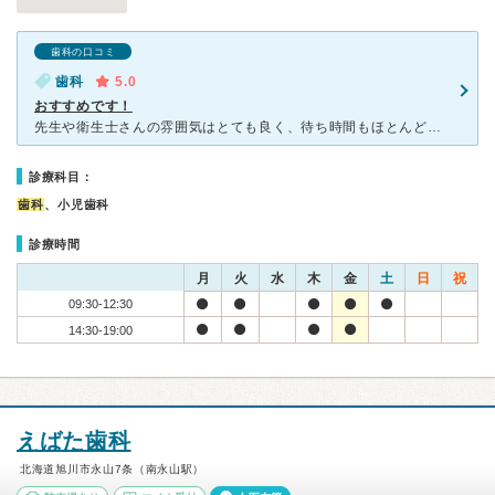
歯科の口コミ
歯科
5.0
おすすめです！
先生や衛生士さんの雰囲気はとても良く、待ち時間もほとんどありませんでした。 気になる所をピンポイントで治していただきました。そしてなんと、診療代がとても安く感じました。これまでかかってきた歯科医院は一
診療科目：
歯科
、小児歯科
診療時間
月
火
水
木
金
土
日
祝
09:30-12:30
14:30-19:00
えばた歯科
北海道旭川市永山7条（南永山駅）