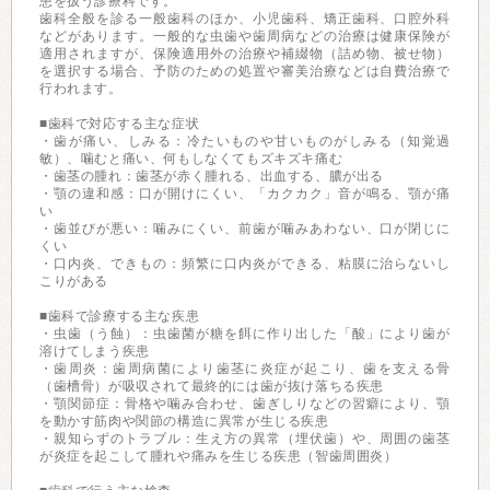
患を扱う診療科です。
歯科全般を診る一般歯科のほか、小児歯科、矯正歯科、口腔外科
などがあります。一般的な虫歯や歯周病などの治療は健康保険が
適用されますが、保険適用外の治療や補綴物（詰め物、被せ物）
を選択する場合、予防のための処置や審美治療などは自費治療で
行われます。
■歯科で対応する主な症状
・歯が痛い、しみる：冷たいものや甘いものがしみる（知覚過
敏）、噛むと痛い、何もしなくてもズキズキ痛む
・歯茎の腫れ：歯茎が赤く腫れる、出血する、膿が出る
・顎の違和感：口が開けにくい、「カクカク」音が鳴る、顎が痛
い
・歯並びが悪い：噛みにくい、前歯が噛みあわない、口が閉じに
くい
・口内炎、できもの：頻繁に口内炎ができる、粘膜に治らないし
こりがある
■歯科で診療する主な疾患
・虫歯（う蝕）：虫歯菌が糖を餌に作り出した「酸」により歯が
溶けてしまう疾患
・歯周炎：歯周病菌により歯茎に炎症が起こり、歯を支える骨
（歯槽骨）が吸収されて最終的には歯が抜け落ちる疾患
・顎関節症：骨格や噛み合わせ、歯ぎしりなどの習癖により、顎
を動かす筋肉や関節の構造に異常が生じる疾患
・親知らずのトラブル：生え方の異常（埋伏歯）や、周囲の歯茎
が炎症を起こして腫れや痛みを生じる疾患（智歯周囲炎）