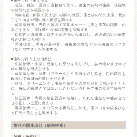
■歯科で行う主な検査
・視診、触診：医師が直接目で見て、虫歯の有無や歯茎、補綴物
の状態などを確認する
・X線検査：肉眼で見えない歯根の状態、歯と歯の間の虫歯、親知
らずの向きや顎の骨の状態を調べる
・歯周病検査：専用の器具で歯周ポケット（歯と歯茎の隙間）の
深さを測り、進行度や出血の有無を診断する
・口腔内写真撮影：口内を多方向から撮影し、経過確認や治療前
後の比較に活用する
・唾液検査：唾液の量や質、虫歯菌の数などから虫歯のリスク
（なりやすさ）を評価する
■歯科で行う主な治療法
・虫歯治療：虫歯に感染した部分を削り取り、詰め物や被せ物で
歯の機能を回復させる
・歯周病治療：歯垢（プラーク）や歯石を取り除き、口内環境を
改善して歯周病の進行を抑える
・検診、クリーニング：虫歯や歯周病の早期発見に努めるととも
に、毎日の歯磨きでは落としきれない汚れを専用の器具で除去す
る
・矯正治療：専用の矯正器具を装着し、乱れた歯並びや噛み合わ
せを正しい位置に整える
・審美治療：しっかり噛める機能性に加え、歯の白さや歯並びな
ど口元の美しさを追求する
歯科の関連項目（病院検索）