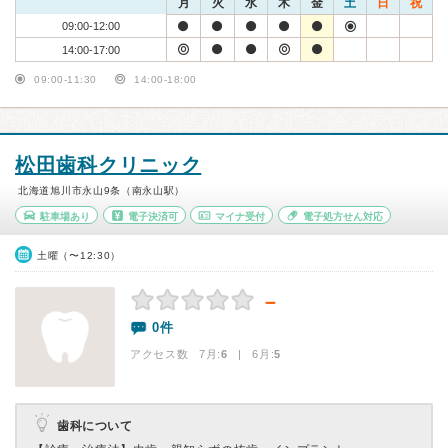
月
火
水
木
金
土
日
祝
09:00-12:00
14:00-17:00
09:00-11:30
14:00-18:00
松田歯科クリニック
北海道旭川市永山9条（南永山駅）
駐車場あり
電子決済可
マイナ受付
電子処方せん対応
土曜（〜12:30）
－
0件
アクセス数 7月:
6
| 6月:
5
歯科について