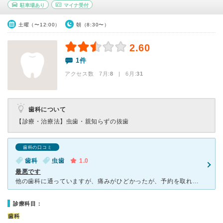
駐車場あり
マイナ受付
土曜（〜12:00）
朝（8:30〜）
2.60
1件
アクセス数 7月:
8
| 6月:
31
歯科について
【診療・治療法】
虫歯・親知らずの抜歯
歯科の口コミ
歯科
虫歯
1.0
最悪です
他の歯科に通っていますが、痛みがひどかったが、予約を取れず こちらの病院が予約無しとの事で伺いました。 先生１人でやっているのか、会計をして大きな声で、患者さんを見送っていました。すぐに通され治療
診療科目：
歯科