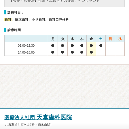
【診療・治療法】
虫歯・親知らずの抜歯、インプラント
診療科目：
歯科
、矯正歯科、小児歯科、歯科口腔外科
診療時間
月
火
水
木
金
土
日
祝
09:00-12:30
14:00-18:00
天堂歯科医院
医療法人社団
北海道旭川市永山7条（南永山駅）