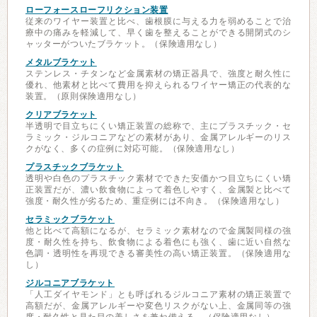
ローフォースローフリクション装置
従来のワイヤー装置と比べ、歯根膜に与える力を弱めることで治
療中の痛みを軽減して、早く歯を整えることができる開閉式のシ
ャッターがついたブラケット。（保険適用なし）
メタルブラケット
ステンレス・チタンなど金属素材の矯正器具で、強度と耐久性に
優れ、他素材と比べて費用を抑えられるワイヤー矯正の代表的な
装置。（原則保険適用なし）
クリアブラケット
半透明で目立ちにくい矯正装置の総称で、主にプラスチック・セ
ラミック・ジルコニアなどの素材があり、金属アレルギーのリス
クがなく、多くの症例に対応可能。（保険適用なし）
プラスチックブラケット
透明や白色のプラスチック素材でできた安価かつ目立ちにくい矯
正装置だが、濃い飲食物によって着色しやすく、金属製と比べて
強度・耐久性が劣るため、重症例には不向き。（保険適用なし）
セラミックブラケット
他と比べて高額になるが、セラミック素材なので金属製同様の強
度・耐久性を持ち、飲食物による着色にも強く、歯に近い自然な
色調・透明性を再現できる審美性の高い矯正装置。（保険適用な
し）
ジルコニアブラケット
「人工ダイヤモンド」とも呼ばれるジルコニア素材の矯正装置で
高額だが、金属アレルギーや変色リスクがない上、金属同等の強