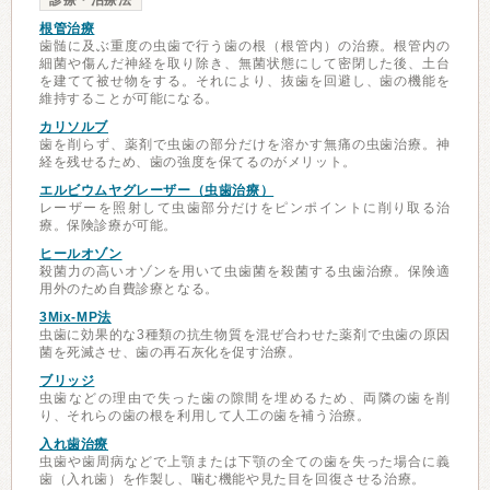
診療・治療法
根管治療
歯髄に及ぶ重度の虫歯で行う歯の根（根管内）の治療。根管内の
細菌や傷んだ神経を取り除き、無菌状態にして密閉した後、土台
を建てて被せ物をする。それにより、抜歯を回避し、歯の機能を
維持することが可能になる。
カリソルブ
歯を削らず、薬剤で虫歯の部分だけを溶かす無痛の虫歯治療。神
経を残せるため、歯の強度を保てるのがメリット。
エルビウムヤグレーザー（虫歯治療）
レーザーを照射して虫歯部分だけをピンポイントに削り取る治
療。保険診療が可能。
ヒールオゾン
殺菌力の高いオゾンを用いて虫歯菌を殺菌する虫歯治療。保険適
用外のため自費診療となる。
3Mix-MP法
虫歯に効果的な3種類の抗生物質を混ぜ合わせた薬剤で虫歯の原因
菌を死滅させ、歯の再石灰化を促す治療。
ブリッジ
虫歯などの理由で失った歯の隙間を埋めるため、両隣の歯を削
り、それらの歯の根を利用して人工の歯を補う治療。
入れ歯治療
虫歯や歯周病などで上顎または下顎の全ての歯を失った場合に義
歯（入れ歯）を作製し、噛む機能や見た目を回復させる治療。