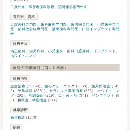
口臭外来
、
障害者歯科診療
、
顎関節症専門外来
専門医・資格
口腔外科専門医
、
歯科麻酔専門医
、
歯周病専門医
、
小児歯科専門
医
、
歯科放射線専門医
、
補綴歯科専門医
、
口腔インプラント専門
医
診療科目
矯正歯科
、
歯周病科
、
小児歯科
、
歯科口腔外科
、
インプラント
、
ホワイトニング
歯科の関連項目（口コミ検索）
診療内容
虫歯治療
(20969)、
歯のクリーニング
(5658)、
歯周病治療
(145
2)、
予防歯科
(2381)、
セラミック審美治療
(388)、
ホワイトニン
グ
(292)、
顎関節症
(219)、
口・歯・顎
(371)、
インプラント
(8
8)、
再検査・精密検査
(914)
健康診断
歯科検診
(1678)
病気