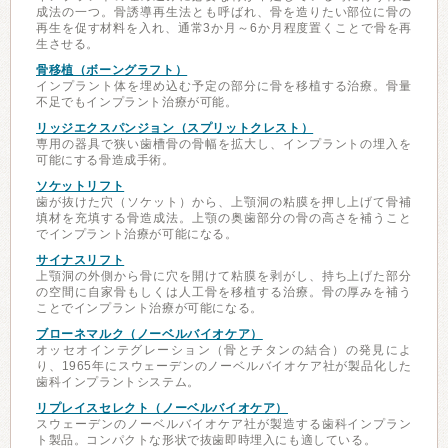
成法の一つ。骨誘導再生法とも呼ばれ、骨を造りたい部位に骨の
再生を促す材料を入れ、通常3か月～6か月程度置くことで骨を再
生させる。
骨移植（ボーングラフト）
インプラント体を埋め込む予定の部分に骨を移植する治療。骨量
不足でもインプラント治療が可能。
リッジエクスパンジョン（スプリットクレスト）
専用の器具で狭い歯槽骨の骨幅を拡大し、インプラントの埋入を
可能にする骨造成手術。
ソケットリフト
歯が抜けた穴（ソケット）から、上顎洞の粘膜を押し上げて骨補
填材を充填する骨造成法。上顎の奥歯部分の骨の高さを補うこと
でインプラント治療が可能になる。
サイナスリフト
上顎洞の外側から骨に穴を開けて粘膜を剥がし、持ち上げた部分
の空間に自家骨もしくは人工骨を移植する治療。骨の厚みを補う
ことでインプラント治療が可能になる。
ブローネマルク（ノーベルバイオケア）
オッセオインテグレーション（骨とチタンの結合）の発見によ
り、1965年にスウェーデンのノーベルバイオケア社が製品化した
歯科インプラントシステム。
リプレイスセレクト（ノーベルバイオケア）
スウェーデンのノーベルバイオケア社が製造する歯科インプラン
ト製品。コンパクトな形状で抜歯即時埋入にも適している。