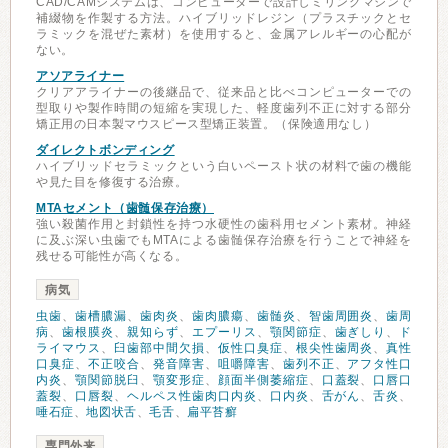
CAD/CAMシステムは、コンピューターで設計しミリングマシンで
補綴物を作製する方法。ハイブリッドレジン（プラスチックとセ
ラミックを混ぜた素材）を使用すると、金属アレルギーの心配が
ない。
アソアライナー
クリアアライナーの後継品で、従来品と比べコンピューターでの
型取りや製作時間の短縮を実現した、軽度歯列不正に対する部分
矯正用の日本製マウスピース型矯正装置。（保険適用なし）
ダイレクトボンディング
ハイブリッドセラミックという白いペースト状の材料で歯の機能
や見た目を修復する治療。
MTAセメント（歯髄保存治療）
強い殺菌作用と封鎖性を持つ水硬性の歯科用セメント素材。神経
に及ぶ深い虫歯でもMTAによる歯髄保存治療を行うことで神経を
残せる可能性が高くなる。
病気
虫歯
、
歯槽膿漏
、
歯肉炎
、
歯肉膿瘍
、
歯髄炎
、
智歯周囲炎
、
歯周
病
、
歯根膜炎
、
親知らず
、
エプーリス
、
顎関節症
、
歯ぎしり
、
ド
ライマウス
、
臼歯部中間欠損
、
仮性口臭症
、
根尖性歯周炎
、
真性
口臭症
、
不正咬合
、
発音障害
、
咀嚼障害
、
歯列不正
、
アフタ性口
内炎
、
顎関節脱臼
、
顎変形症
、
顔面半側萎縮症
、
口蓋裂
、
口唇口
蓋裂
、
口唇裂
、
ヘルペス性歯肉口内炎
、
口内炎
、
舌がん
、
舌炎
、
唾石症
、
地図状舌
、
毛舌
、
扁平苔癬
専門外来