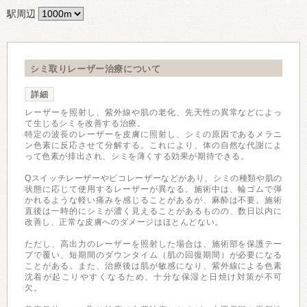
駅周辺
シミ取りレーザー治療について
詳細
レーザーを照射し、紫外線や肌の老化、先天性の異常などによっ
て生じるシミを改善する治療。
特定の波長のレーザーを皮膚に照射し、シミの原因であるメラニ
ン色素に反応させて分解する。これにより、体の自然な代謝によ
って色素が排出され、シミを薄くする効果が期待できる。
Qスイッチレーザーやピコレーザーなどがあり、シミの種類や肌の
状態に応じて使用するレーザーが異なる。施術中は、輪ゴムで弾
かれるような軽い痛みを感じることがあるが、麻酔は不要。施術
直後は一時的にシミが濃く見えることがあるものの、数日以内に
改善し、正常な皮膚へのダメージはほとんどない。
ただし、高出力のレーザーを照射した場合は、施術部を保護テー
プで覆い、短期間のダウンタイム（肌の回復期間）が必要になる
ことがある。また、治療後は肌が敏感になり、紫外線による色素
沈着が起こりやすくなるため、十分な保湿と日焼け対策が不可
欠。