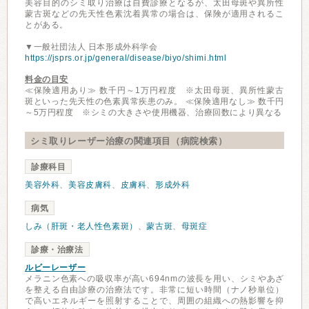
美容目的のシミ取り治療は自費診療となるが、太田母斑や異所性
蒙古斑などの先天性色素沈着異常の場合は、保険が適用されるこ
とがある。
▼一般社団法人 日本形成外科学会
https://jsprs.or.jp/general/disease/biyo/shimi.html
料金の目安
≪保険適用あり≫ 数千円～1万円程度 ※太田母斑、異所性蒙古
斑といった先天性の色素異常疾患のみ。 ≪保険適用なし≫ 数千円
～5万円程度 ※シミの大きさや使用機器、治療回数により異なる
シミ取りレーザー治療の関連項目（病院検索）
診療科目
美容外科
、
美容皮膚科
、
皮膚科
、
形成外科
病気
しみ（肝斑・老人性色素斑）
、
蒙古斑
、
母斑症
診療・治療法
ルビーレーザー
メラニン色素への吸収率が高い694nmの波長を用い、シミやあざ
を整える自由診療の治療法です。非常に短い時間（ナノ秒単位）
で高いエネルギーを照射することで、周囲の組織への熱影響を抑