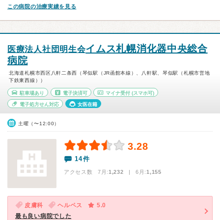
この病院の治療実績を見る
イムス札幌消化器中央総合
医療法人社団明生会
病院
北海道札幌市西区八軒二条西（琴似駅（JR函館本線）、八軒駅、琴似駅（札幌市営地
下鉄東西線））
駐車場あり
電子決済可
マイナ受付
(スマホ可)
電子処方せん対応
女医在籍
土曜（〜12:00）
3.28
14件
アクセス数 7月:
1,232
| 6月:
1,155
皮膚科
ヘルペス
5.0
最も良い病院でした