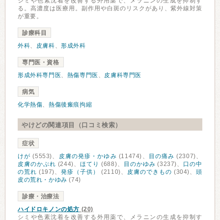
シミや色素沈着を改善する外用薬で、メラニンの生成を抑制す
る。高濃度は医療用。副作用や白斑のリスクがあり、紫外線対策
が重要。
診療科目
外科
、
皮膚科
、
形成外科
専門医・資格
形成外科専門医
、
熱傷専門医
、
皮膚科専門医
病気
化学熱傷
、
熱傷後瘢痕拘縮
やけどの関連項目（口コミ検索）
症状
けが
(5553)、
皮膚の発疹・かゆみ
(11474)、
目の痛み
(2307)、
皮膚のかぶれ
(244)、
ほてり
(688)、
目のかゆみ
(3237)、
口の中
の荒れ
(197)、
発疹（子供）
(2110)、
皮膚のできもの
(304)、
頭
皮の荒れ・かゆみ
(74)
診療・治療法
ハイドロキノンの処方
(20)
シミや色素沈着を改善する外用薬で、メラニンの生成を抑制す