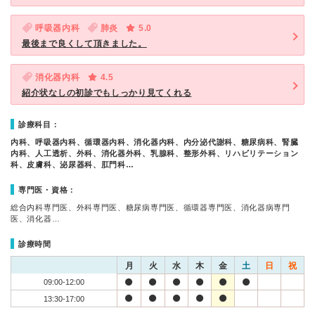
呼吸器内科
肺炎
5.0
最後まで良くして頂きました。
消化器内科
4.5
紹介状なしの初診でもしっかり見てくれる
診療科目：
内科、呼吸器内科、循環器内科、消化器内科、内分泌代謝科、糖尿病科、腎臓
内科、人工透析、外科、消化器外科、乳腺科、整形外科、リハビリテーション
科、皮膚科、泌尿器科、肛門科…
専門医・資格：
総合内科専門医、外科専門医、糖尿病専門医、循環器専門医、消化器病専門
医、消化器…
診療時間
月
火
水
木
金
土
日
祝
09:00-12:00
13:30-17:00