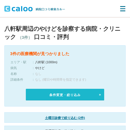
八軒駅周辺のやけどを診察する病院・クリニ
ック
口コミ・評判
（3件）
3件の医療機関が見つかりました
エリア・駅
八軒駅 (1000m)
病気
やけど
名称
なし
詳細条件
なし (曜日や時間帯を指定できます)
条件変更・絞り込み
土曜日診療で絞り込む (2件)