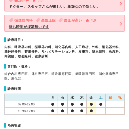
整形外科
5.0
ドクター、スタッフさんが優しい。新築なので新しい。
循環器内科
高血圧症
血圧が高い
4.0
待ち時間がほぼ無いです
診療科目：
内科、呼吸器内科、循環器内科、消化器内科、人工透析、外科、消化器外科、
脳神経外科、整形外科、リハビリテーション科、皮膚科、泌尿器科、救急科、
内視鏡、放射線科、健康診断、…
専門医・資格：
総合内科専門医、外科専門医、呼吸器専門医、循環器専門医、消化器病専門
医、消化器…
診療時間
月
火
水
木
金
土
日
祝
09:00-12:00
13:30-17:00
治療実績