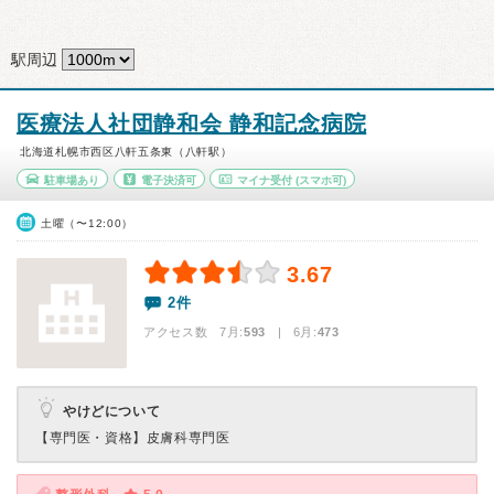
駅周辺
医療法人社団静和会 静和記念病院
北海道札幌市西区八軒五条東（八軒駅）
駐車場あり
電子決済可
マイナ受付
(スマホ可)
土曜（〜12:00）
3.67
2件
アクセス数 7月:
593
| 6月:
473
やけどについて
【専門医・資格】
皮膚科専門医