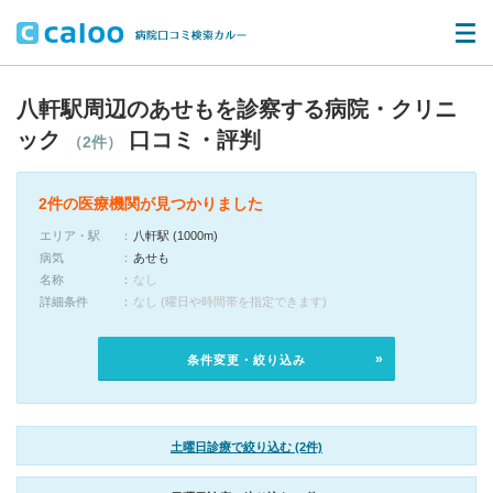
八軒駅周辺のあせもを診察する病院・クリニ
ック
口コミ・評判
（2件）
2件の医療機関が見つかりました
エリア・駅
八軒駅 (1000m)
病気
あせも
名称
なし
詳細条件
なし (曜日や時間帯を指定できます)
条件変更・絞り込み
土曜日診療で絞り込む (2件)