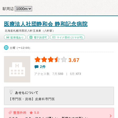
駅周辺
医療法人社団静和会 静和記念病院
北海道札幌市西区八軒五条東（八軒駅）
駐車場あり
電子決済可
マイナ受付
(スマホ可)
土曜（〜12:00）
3.67
2件
アクセス数 7月:
593
| 6月:
473
あせもについて
【専門医・資格】
皮膚科専門医
整形外科
5.0