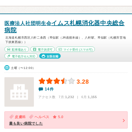
イムス札幌消化器中央総合
医療法人社団明生会
病院
北海道札幌市西区八軒二条西（琴似駅（JR函館本線）、八軒駅、琴似駅（札幌市営地
下鉄東西線））
駐車場あり
電子決済可
マイナ受付
(スマホ可)
電子処方せん対応
女医在籍
土曜（〜12:00）
3.28
14件
アクセス数 7月:
1,232
| 6月:
1,155
皮膚科
ヘルペス
5.0
最も良い病院でした