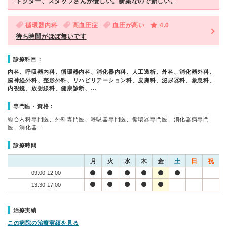
ドクター、スタッフさんが優しい。新築なので新しい。
循環器内科
高血圧症
血圧が高い
4.0
待ち時間がほぼ無いです
診療科目：
内科、呼吸器内科、循環器内科、消化器内科、人工透析、外科、消化器外科、
脳神経外科、整形外科、リハビリテーション科、皮膚科、泌尿器科、救急科、
内視鏡、放射線科、健康診断、…
専門医・資格：
総合内科専門医、外科専門医、呼吸器専門医、循環器専門医、消化器病専門
医、消化器…
診療時間
月
火
水
木
金
土
日
祝
09:00-12:00
13:30-17:00
治療実績
この病院の治療実績を見る