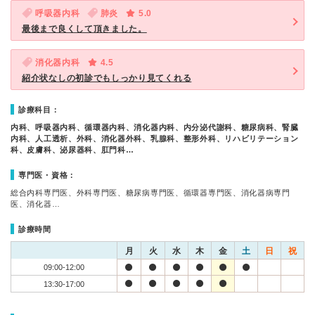
呼吸器内科
肺炎
5.0
最後まで良くして頂きました。
消化器内科
4.5
紹介状なしの初診でもしっかり見てくれる
診療科目：
内科、呼吸器内科、循環器内科、消化器内科、内分泌代謝科、糖尿病科、腎臓
内科、人工透析、外科、消化器外科、乳腺科、整形外科、リハビリテーション
科、皮膚科、泌尿器科、肛門科…
専門医・資格：
総合内科専門医、外科専門医、糖尿病専門医、循環器専門医、消化器病専門
医、消化器…
診療時間
月
火
水
木
金
土
日
祝
09:00-12:00
13:30-17:00