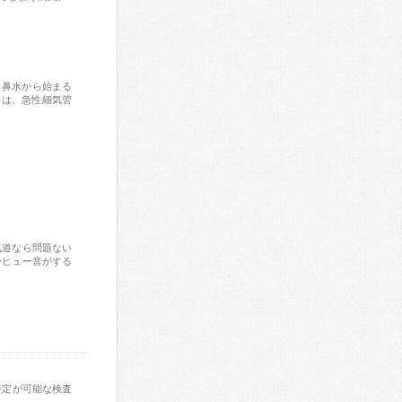
、鼻水から始まる
染は、急性細気管
気道なら問題ない
ーヒュー音がする
特定が可能な検査