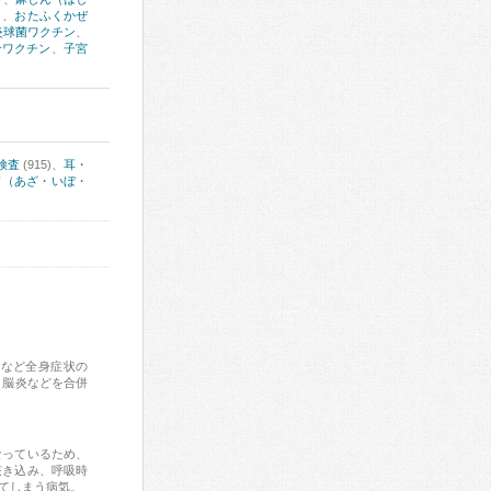
）
、
おたふくかぜ
炎球菌ワクチン
、
合ワクチン
、
子宮
検査
(915)、
耳・
膚（あざ・いぼ・
痛など全身症状の
、脳炎などを合併
なっているため、
咳き込み、呼吸時
てしまう病気。