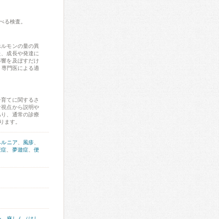
べる検査。
ホルモンの量の異
た、成長や発達に
影響を及ぼすだけ
、専門医による適
子育てに関するさ
な視点から説明や
あり、通常の診療
ります。
ヘルニア
、
風疹
、
驚症
、
夢遊症
、
便
ン
、
麻しん（はし