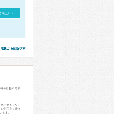
絞り込み »
地図から病院検索
獲得を目指す治療
少期に大きくなる
度も中耳炎を繰り
います。