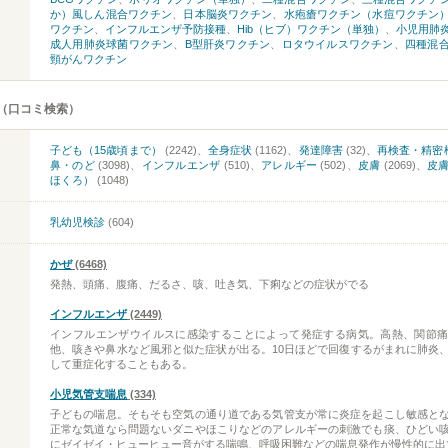
か）風しん混合ワクチン
、
日本脳炎ワクチン
、
水疱瘡ワクチン（水痘ワクチン
ワクチン
、
インフルエンザ予防接種
、
Hib（ヒブ）ワクチン（単独）
、
小児用肺
成人用肺炎球菌ワクチン
、
B型肝炎ワクチン
、
ロタウイルスワクチン
、
四種混
頸がんワクチン
（口コミ検索）
子ども（15歳頃まで）
(2242)、
全身症状
(1162)、
発達障害
(32)、
再検査・精密
鼻・のど
(3098)、
インフルエンザ
(510)、
アレルギー
(502)、
皮膚
(2069)、
皮
ほくろ）
(1048)
乳幼児検診
(604)
かぜ
(6468)
発熱、頭痛、腹痛、だるさ、咳、吐き気、下痢などの症状がでる
インフルエンザ
(2449)
インフルエンザウイルスに感染することによって発症する病気。高熱、関節
他、咳きや鼻水など風邪と似た症状が出る。10日ほどで回復するがまれに肺炎
して重症化することもある。
小児気管支喘息
(334)
子どもの喘息。そもそも空気の通り道である気管支が常に炎症を起こし敏感と
正常な気道なら問題ないダニやほこりなどのアレルギーの刺激でも痰、ひどい
にゼイゼイ・ヒューヒュー音がする喘鳴、呼吸困難などの喘息発作が慢性的に出