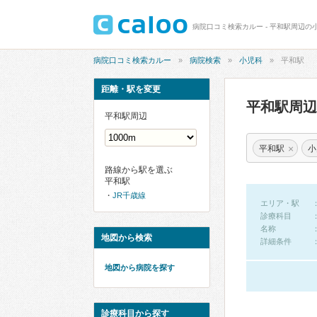
病院口コミ検索カルー - 平和駅周辺の
病院口コミ検索カルー
病院検索
小児科
平和駅
距離・駅を変更
平和駅周
平和駅周辺
×
平和駅
小
路線から駅を選ぶ
平和駅
JR千歳線
エリア・駅
診療科目
名称
地図から検索
詳細条件
地図から病院を探す
診療科目から探す