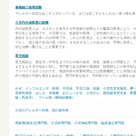
食物経口負荷試験
アレルギー症状を起こすと分かっている、または起こすかもしれない食べ物を食
小児内分泌疾患の診療
内分泌疾患とは、ホルモンを産生する甲状腺や副腎などの臓器の障害により、
常が生じる病気です。小児期では、低身長や肥満、二次性徴のズレなどといっ
直結するものが多いのが特徴です。これらの疾患は、心と体の健やかな成長に
でなく、成人後の生活の質（QOL）を左右することがあるため、早期に発見し
切な治療へ繋げることが重要です。
育児相談
育児相談は、新生児～中学生までの心や体の成長、発達、健康上の問題など、
まざまな不安や悩みに対し、専門家である医師や看護師、助産師などが医学的
アドバイスを行うものです。相談内容や所要時間などは医療機関ごとに特徴が
内で相談が可能な場合もあれば、専門外来を設け、予約制で行っている場合もあ
かぜ
、
インフルエンザ
、
斜視
、
中耳炎
、
手足口病
、
虫歯
、
小児気管支喘息
、
臍
突発性発疹
、
はしか
、
水疱瘡
、
おたふくかぜ
、
小児がん
、
急性細気管支炎
、
夜
秘（乳幼児）
、
プール熱（咽頭結膜熱）
小児のアレルギー外来
、
頭の形外来
周産期(新生児)専門医
、
小児科専門医
、
小児神経専門医
、
臨床遺伝専門医
BCGワクチン
、
ポリオワクチン（単独）
、
二種混合ワクチン
、
三種混合ワクチ