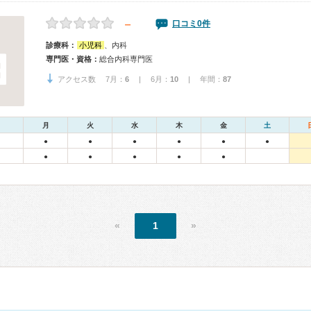
－
口コミ0件
診療科：
小児科
、内科
専門医・資格：
総合内科専門医
アクセス数 7月：
6
| 6月：
10
| 年間：
87
月
火
水
木
金
土
●
●
●
●
●
●
●
●
●
●
●
«
1
»