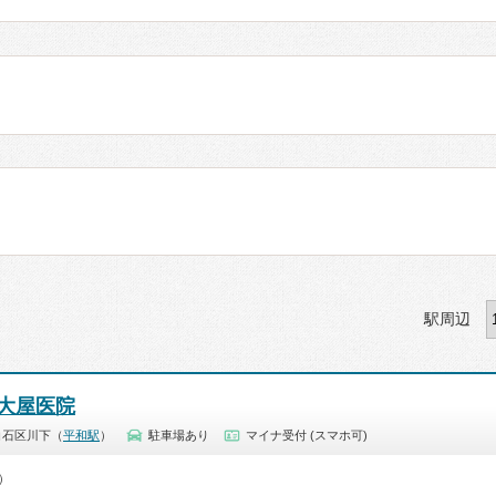
駅周辺
大屋医院
白石区川下（
平和駅
）
駐車場あり
マイナ受付 (スマホ可)
5）