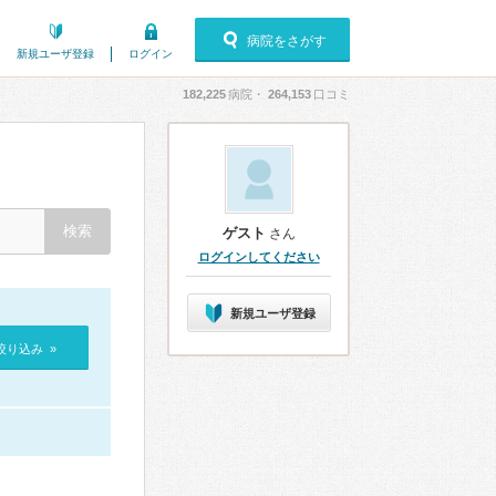
病院をさがす
新規ユーザ登録
ログイン
182,225
病院・
264,153
口コミ
ゲスト
さん
ログインしてください
新規ユーザ登録
絞り込み »