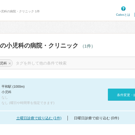
小児科の病院・クリニック 1件
Calooとは
辺の小児科の病院・クリニック
（1件）
×
児科
平和駅 (1000m)
小児科
条件変更・
なし
なし (曜日や時間帯を指定できます)
土曜日診療で絞り込む (1件)
日曜日診療で絞り込む (0件)