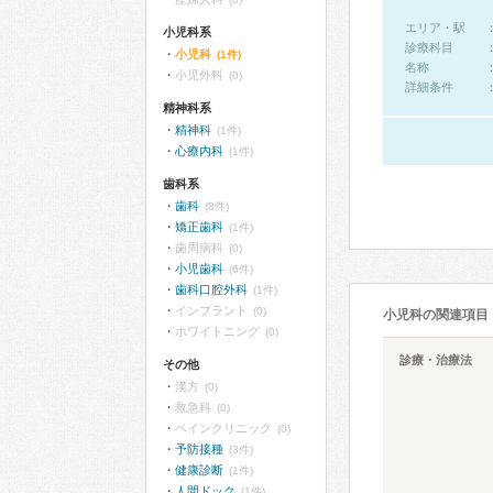
エリア・駅
小児科系
診療科目
小児科
(1件)
名称
小児外科
(0)
詳細条件
精神科系
精神科
(1件)
心療内科
(1件)
歯科系
歯科
(8件)
矯正歯科
(1件)
歯周病科
(0)
小児歯科
(6件)
歯科口腔外科
(1件)
インプラント
(0)
小児科の関連項目
ホワイトニング
(0)
診療・治療法
その他
漢方
(0)
救急科
(0)
ペインクリニック
(0)
予防接種
(3件)
健康診断
(1件)
人間ドック
(1件)