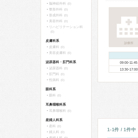
脳神経外科
(0)
整形外科
(0)
形成外科
(0)
美容外科
(0)
リハビリテーション科
(0)
皮膚科系
診療所
皮膚科
(0)
美容皮膚科
(0)
泌尿器科・肛門科系
09:00-11:45
泌尿器科
(0)
13:30-17:00
肛門科
(0)
性病科
(0)
眼科系
眼科
(0)
耳鼻咽喉科系
耳鼻咽喉科
(0)
産婦人科系
産科
(0)
1-1件 / 1件中
婦人科
(0)
産婦人科
(0)