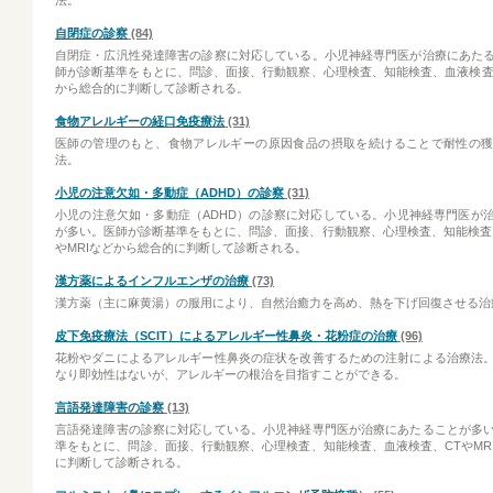
法。
自閉症の診察
(84)
自閉症・広汎性発達障害の診察に対応している。小児神経専門医が治療にあた
師が診断基準をもとに、問診、面接、行動観察、心理検査、知能検査、血液検査、
から総合的に判断して診断される。
食物アレルギーの経口免疫療法
(31)
医師の管理のもと、食物アレルギーの原因食品の摂取を続けることで耐性の
法。
小児の注意欠如・多動症（ADHD）の診察
(31)
小児の注意欠如・多動症（ADHD）の診察に対応している。小児神経専門医が
が多い。医師が診断基準をもとに、問診、面接、行動観察、心理検査、知能検査
やMRIなどから総合的に判断して診断される。
漢方薬によるインフルエンザの治療
(73)
漢方薬（主に麻黄湯）の服用により、自然治癒力を高め、熱を下げ回復させる治
皮下免疫療法（SCIT）によるアレルギー性鼻炎・花粉症の治療
(96)
花粉やダニによるアレルギー性鼻炎の症状を改善するための注射による治療法
なり即効性はないが、アレルギーの根治を目指すことができる。
言語発達障害の診察
(13)
言語発達障害の診察に対応している。小児神経専門医が治療にあたることが多
準をもとに、問診、面接、行動観察、心理検査、知能検査、血液検査、CTやMR
に判断して診断される。