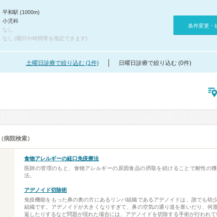
平和駅 (1000m)
小児科
条件変更・
なし
なし (曜日や時間帯を指定できます)
土曜日診療で絞り込む (1件)
日曜日診療で絞り込む (0件)
（病院検索）
食物アレルギーの経口免疫療法
医師の管理のもと、食物アレルギーの原因食品の摂取を続けることで耐性の
法。
アデノイド切除術
免疫機能をもった鼻の奥の方にあるリンパ組織であるアデノイドは、誰でも幼
組織です。アデノイドが大きくなりすぎて、鼻の空気の通り道を塞いだり、何
返したりするなど問題が現れた場合には、アデノイドを切除する手術が行われて