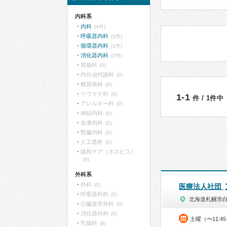
内科系
内科
(4件)
呼吸器内科
(1件)
循環器内科
(1件)
消化器内科
(2件)
胃腸科
(0)
内分泌代謝科
(0)
糖尿病科
(0)
リウマチ科
(0)
1-1
件 / 1件中
アレルギー科
(0)
神経内科
(0)
血液内科
(0)
腎臓内科
(0)
人工透析
(0)
緩和ケア（ホスピス）
(0)
外科系
外科
(0)
医療法人社団
呼吸器外科
(0)
北海道札幌市
心臓血管外科
(0)
消化器外科
(0)
土曜（〜11:4
乳腺科
(0)