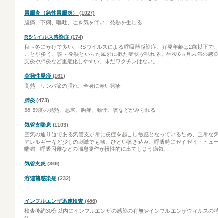
胃腸炎（急性胃腸炎）
(1027)
腹痛、下痢、嘔吐、吐き気を伴い、発熱を生じる
RSウイルス感染症
(174)
秋～冬にかけて多い、RSウイルスによる呼吸器感染症。好発年齢は2歳以下で
ことが多く、咳・発熱といった風邪に似た症状が現れる。生後6ヵ月未満の感
支炎や肺炎など重症化しやすい。未だワクチンはない。
突発性発疹
(161)
高熱、リンパ節の腫れ、全身に赤い発疹
肺炎
(473)
38-39度の発熱、悪寒、胸痛、動悸、咳などがみられる
気管支喘息
(1103)
空気の通り道である気管支が常に炎症を起こし敏感となっているため、正常な
アレルギーなど少しの刺激でも痰、ひどい咳き込み、呼吸時にゼイゼイ・ヒュ
喘鳴、呼吸困難などの喘息発作が慢性的に出てしまう病気。
気管支炎
(369)
溶連菌感染症
(232)
インフルエンザ迅速検査
(496)
検査後約30分以内にインフルエンザの感染の有無やインフルエンザウィルスの