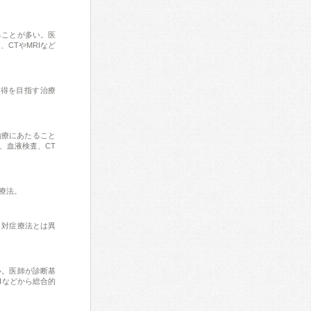
ることが多い。医
CTやMRIなど
獲得を目指す治療
治療にあたること
、血液検査、CT
療法。
。対症療法とは異
い。医師が診断基
Iなどから総合的