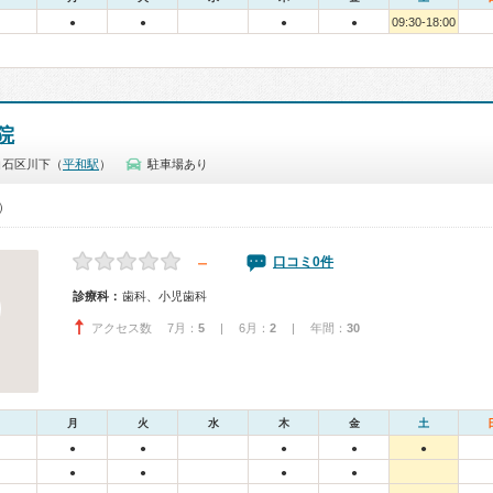
09:30-18:00
●
●
●
●
院
白石区川下（
平和駅
）
駐車場あり
0）
－
口コミ0件
診療科：
歯科、小児歯科
アクセス数 7月：
5
| 6月：
2
| 年間：
30
月
火
水
木
金
土
●
●
●
●
●
●
●
●
●