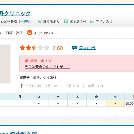
科クリニック
白石区平和通（
平和駅
）
駐車場あり
電子決済可
マイナ受付
30）・日曜・祝日
夜（〜19:30）
2.60
口コミ1件
歯科
1.0
先生は普通です。ですが、、
診療科：
歯科、小児歯科
アクセス数 7月：
28
| 6月：
19
| 年間：
191
月
火
水
木
金
土
10:00
●
●
●
●
●