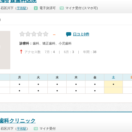
森歯科医院
道修会
白石区川下（
平和駅
）
電子決済可
マイナ受付 (スマホ可)
0）
－
口コミ0件
診療科：
歯科、矯正歯科、小児歯科
アクセス数 7月：
4
| 6月：
3
| 年間：
38
月
火
水
木
金
土
●
●
●
●
●
●
●
●
●
●
●
歯科クリニック
白石区川下（
平和駅
）
マイナ受付