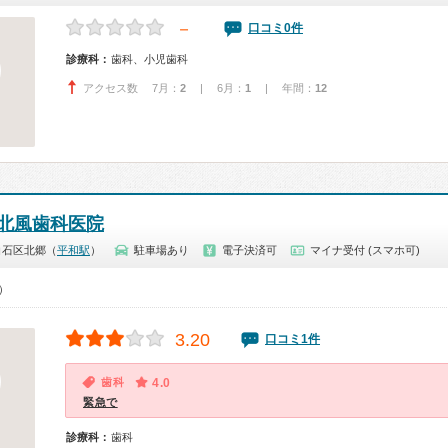
－
口コミ0件
診療科：
歯科、小児歯科
アクセス数 7月：
2
| 6月：
1
| 年間：
12
北風歯科医院
白石区北郷（
平和駅
）
駐車場あり
電子決済可
マイナ受付 (スマホ可)
0）
3.20
口コミ1件
歯科
4.0
緊急で
診療科：
歯科