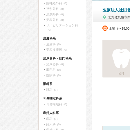
脳神経外科
(0)
整形外科
(0)
医療法人社団
形成外科
(0)
北海道札幌市
美容外科
(0)
リハビリテーション科
土曜（〜18:0
(0)
皮膚科系
皮膚科
(0)
美容皮膚科
(0)
泌尿器科・肛門科系
泌尿器科
(0)
肛門科
(0)
歯科
性病科
(0)
眼科系
眼科
(0)
耳鼻咽喉科系
耳鼻咽喉科
(0)
産婦人科系
産科
(0)
婦人科
(0)
産婦人科
(0)