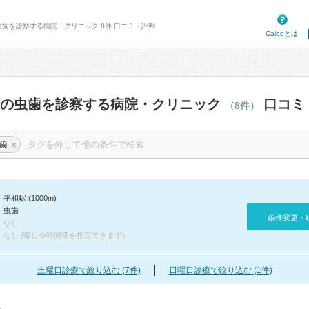
虫歯を診察する病院・クリニック 8件 口コミ・評判
Calooとは
辺の虫歯を診察する病院・クリニック
口コミ
（8件）
×
歯
平和駅 (1000m)
虫歯
条件変更・
なし
なし (曜日や時間帯を指定できます)
土曜日診療で絞り込む (7件)
日曜日診療で絞り込む (1件)