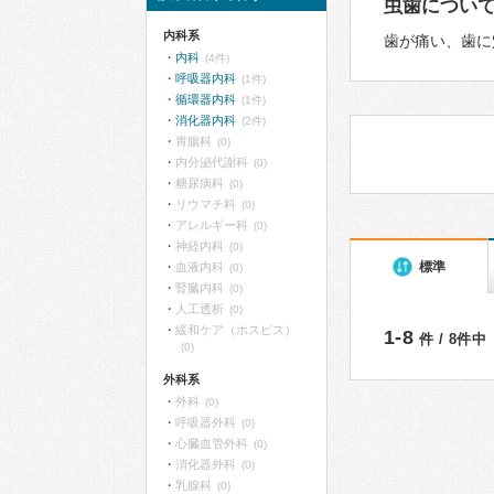
虫歯につい
内科系
歯が痛い、歯に
内科
(4件)
呼吸器内科
(1件)
循環器内科
(1件)
消化器内科
(2件)
胃腸科
(0)
内分泌代謝科
(0)
糖尿病科
(0)
リウマチ科
(0)
アレルギー科
(0)
神経内科
(0)
標準
血液内科
(0)
腎臓内科
(0)
人工透析
(0)
緩和ケア（ホスピス）
1-8
件 / 8件中
(0)
外科系
外科
(0)
呼吸器外科
(0)
心臓血管外科
(0)
消化器外科
(0)
乳腺科
(0)