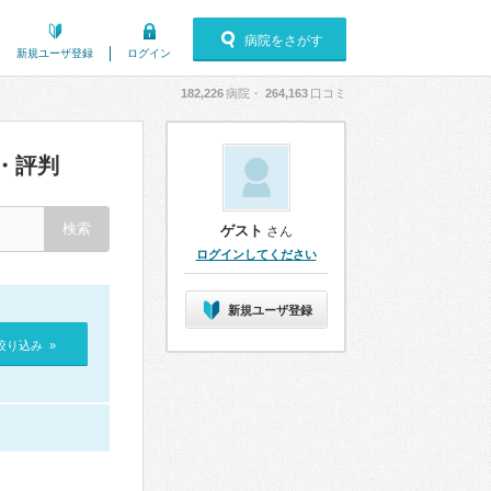
病院をさがす
新規ユーザ登録
ログイン
182,226
病院・
264,163
口コミ
・評判
ゲスト
さん
ログインしてください
新規ユーザ登録
絞り込み »