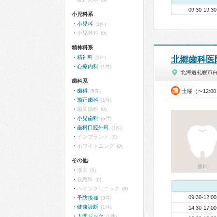
09:30-19:30
小児科系
小児科
(1件)
小児外科
(0)
精神科系
精神科
(1件)
北郷歯科医
心療内科
(1件)
北海道札幌市
歯科系
歯科
(8件)
土曜（〜12:0
矯正歯科
(1件)
歯周病科
(0)
小児歯科
(6件)
歯科口腔外科
(1件)
インプラント
(0)
ホワイトニング
(0)
その他
歯科
漢方
(0)
救急科
(0)
ペインクリニック
(0)
09:30-12:00
予防接種
(3件)
健康診断
(1件)
14:30-17:00
人間ドック
(1件)