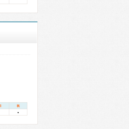
日
祝
●