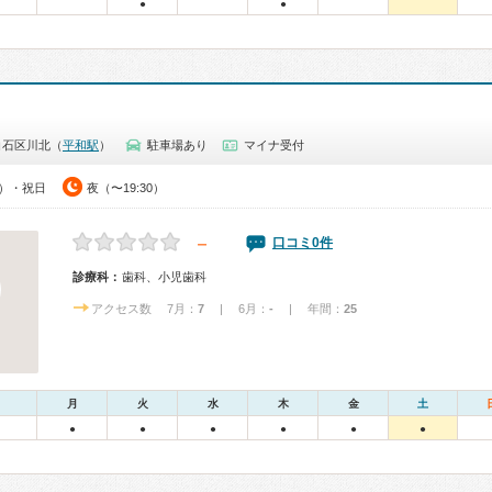
●
●
白石区川北（
平和駅
）
駐車場あり
マイナ受付
0）・祝日
夜（〜19:30）
－
口コミ0件
診療科：
歯科、小児歯科
アクセス数 7月：
7
| 6月：
-
| 年間：
25
月
火
水
木
金
土
●
●
●
●
●
●