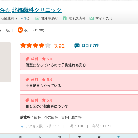
北都歯科クリニック
北翔会
白石区北郷（
平和駅
）
駐車場あり
電子決済可
マイナ受付
0）・祝日
夜（〜19:30）
3.92
口コミ7件
歯科
5.0
個室になっているので子供連れも安心
歯科
5.0
土日祝日もやっている
歯科
5.0
白石区の北都歯科について
診療科：
歯科、小児歯科、歯科口腔外科
アクセス数 7月：
53
| 6月：
110
| 年間：
1,021
月
火
水
木
金
土