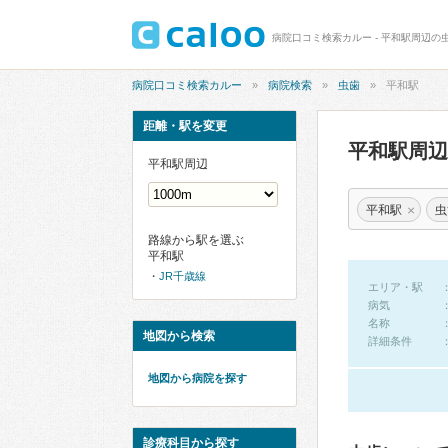
病院口コミ検索カルー - 平和駅周辺の
病院口コミ検索カルー
病院検索
虫歯
平和駅
距離・駅を変更
平和駅周
平和駅周辺
×
平和駅
虫
路線から駅を選ぶ
平和駅
JR千歳線
エリア・駅
病気
名称
地図から検索
詳細条件
地図から病院を探す
診療科目から探す