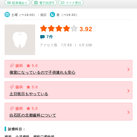
駐車場あり
電子決済可
マイナ受付
土曜（〜18:00）・祝日
夜（〜19:30）
3.92
7件
アクセス数 7月:
53
| 6月:
110
歯科
5.0
個室になっているので子供連れも安心
歯科
5.0
土日祝日もやっている
歯科
5.0
白石区の北都歯科について
診療科目：
歯科、小児歯科、歯科口腔外科