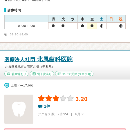
診療時間
月
火
水
木
金
土
日
祝
09:30-19:30
09:30-18:00
北風歯科医院
医療法人社団
北海道札幌市白石区北郷（平和駅）
駐車場あり
電子決済可
マイナ受付
(スマホ可)
土曜（〜17:00）
3.20
1件
アクセス数 7月:
24
| 6月:
29