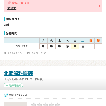
歯科
4.0
緊急で
診療科目：
歯科
診療時間
月
火
水
木
金
土
日
祝
09:30-19:00
09:30-12:00
09:30-17:00
北郷歯科医院
北海道札幌市白石区川下（平和駅）
駐車場あり
土曜（〜12:00）
－