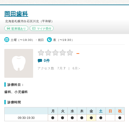
岡田歯科
北海道札幌市白石区川北（平和駅）
駐車場あり
マイナ受付
土曜（〜19:30）・祝日
夜（〜19:30）
－
0件
アクセス数 7月:
7
| 6月:
-
診療科目：
歯科、小児歯科
診療時間
月
火
水
木
金
土
日
祝
09:30-19:30