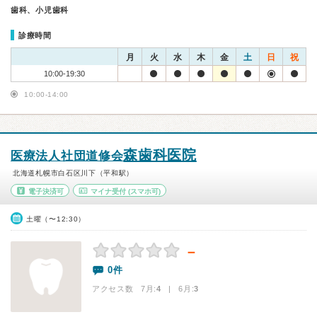
歯科、小児歯科
診療時間
月
火
水
木
金
土
日
祝
10:00-19:30
10:00-14:00
森歯科医院
医療法人社団道修会
北海道札幌市白石区川下（平和駅）
電子決済可
マイナ受付
(スマホ可)
土曜（〜12:30）
－
0件
アクセス数 7月:
4
| 6月:
3