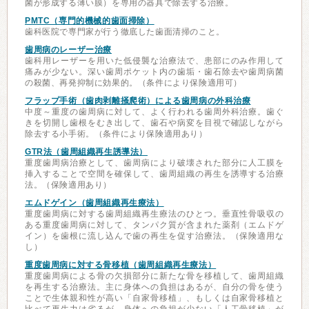
菌が形成する薄い膜）を専用の器具で除去する治療。
PMTC（専門的機械的歯面掃除）
歯科医院で専門家が行う徹底した歯面清掃のこと。
歯周病のレーザー治療
歯科用レーザーを用いた低侵襲な治療法で、患部にのみ作用して
痛みが少ない。深い歯周ポケット内の歯垢・歯石除去や歯周病菌
の殺菌、再発抑制に効果的。（条件により保険適用可）
フラップ手術（歯肉剥離掻爬術）による歯周病の外科治療
中度～重度の歯周病に対して、よく行われる歯周外科治療。歯ぐ
きを切開し歯根をむき出して、歯石や病変を目視で確認しながら
除去する小手術。（条件により保険適用あり）
GTR法（歯周組織再生誘導法）
重度歯周病治療として、歯周病により破壊された部分に人工膜を
挿入することで空間を確保して、歯周組織の再生を誘導する治療
法。（保険適用あり）
エムドゲイン（歯周組織再生療法）
重度歯周病に対する歯周組織再生療法のひとつ。垂直性骨吸収の
ある重度歯周病に対して、タンパク質が含まれた薬剤（エムドゲ
イン）を歯根に流し込んで歯の再生を促す治療法。（保険適用な
し）
重度歯周病に対する骨移植（歯周組織再生療法）
重度歯周病による骨の欠損部分に新たな骨を移植して、歯周組織
を再生する治療法。主に身体への負担はあるが、自分の骨を使う
ことで生体親和性が高い「自家骨移植」、もしくは自家骨移植と