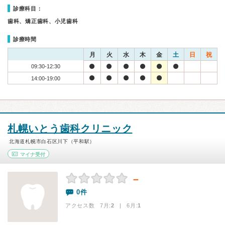
診療科目：
歯科、矯正歯科、小児歯科
診療時間
月
火
水
木
金
土
日
祝
09:30-12:30
14:00-19:00
札幌いとう歯科クリニック
北海道札幌市白石区川下（平和駅）
マイナ受付
－
0件
アクセス数 7月:
2
| 6月:
1