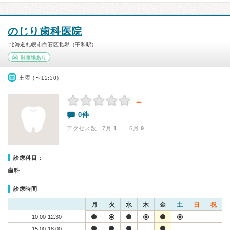
のじり歯科医院
北海道札幌市白石区北郷（平和駅）
駐車場あり
土曜（〜12:30）
－
0件
アクセス数 7月:
1
| 6月:
9
診療科目：
歯科
診療時間
月
火
水
木
金
土
日
祝
10:00-12:30
15:00-18:00