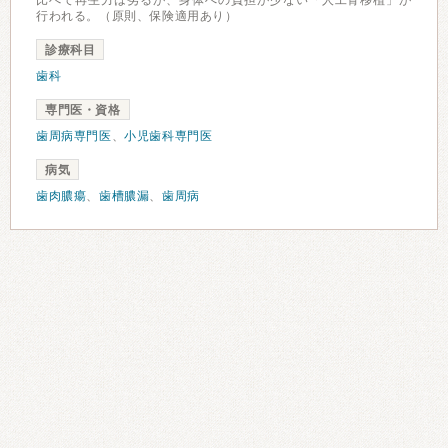
比べて再生力は劣るが、身体への負担が少ない「人工骨移植」が
行われる。（原則、保険適用あり）
診療科目
歯科
専門医・資格
歯周病専門医
、
小児歯科専門医
病気
歯肉膿瘍
、
歯槽膿漏
、
歯周病