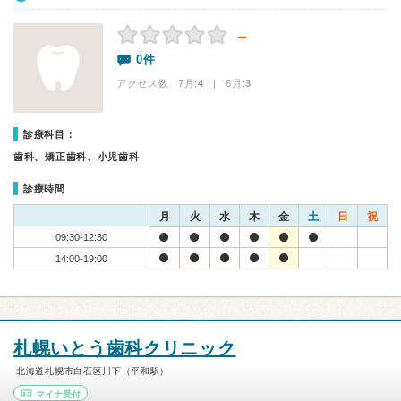
－
0件
アクセス数 7月:
4
| 6月:
3
診療科目：
歯科、矯正歯科、小児歯科
診療時間
月
火
水
木
金
土
日
祝
09:30-12:30
14:00-19:00
札幌いとう歯科クリニック
北海道札幌市白石区川下（平和駅）
マイナ受付