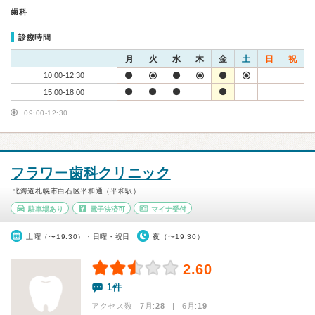
歯科
診療時間
月
火
水
木
金
土
日
祝
10:00-12:30
15:00-18:00
09:00-12:30
フラワー歯科クリニック
北海道札幌市白石区平和通（平和駅）
駐車場あり
電子決済可
マイナ受付
土曜（〜19:30）・日曜・祝日
夜（〜19:30）
2.60
1件
アクセス数 7月:
28
| 6月:
19