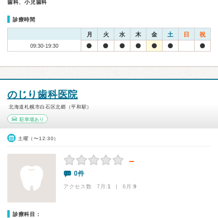
歯科、小児歯科
診療時間
月
火
水
木
金
土
日
祝
09:30-19:30
のじり歯科医院
北海道札幌市白石区北郷（平和駅）
駐車場あり
土曜（〜12:30）
－
0件
アクセス数 7月:
1
| 6月:
9
診療科目：