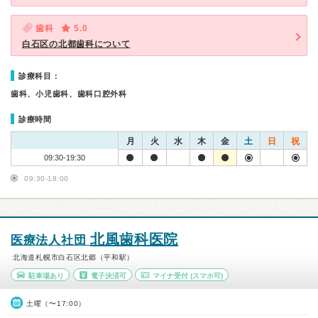
歯科
5.0
白石区の北都歯科について
診療科目：
歯科、小児歯科、歯科口腔外科
診療時間
月
火
水
木
金
土
日
祝
09:30-19:30
09:30-18:00
北風歯科医院
医療法人社団
北海道札幌市白石区北郷（平和駅）
駐車場あり
電子決済可
マイナ受付
(スマホ可)
土曜（〜17:00）