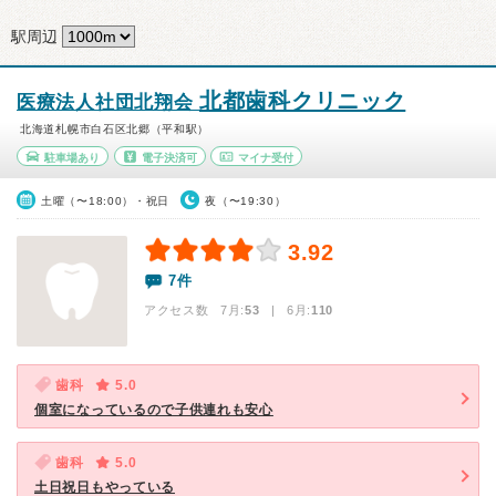
駅周辺
北都歯科クリニック
医療法人社団北翔会
北海道札幌市白石区北郷（平和駅）
駐車場あり
電子決済可
マイナ受付
土曜（〜18:00）・祝日
夜（〜19:30）
3.92
7件
アクセス数 7月:
53
| 6月:
110
歯科
5.0
個室になっているので子供連れも安心
歯科
5.0
土日祝日もやっている