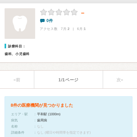
－
0件
アクセス数 7月:
2
| 6月:
1
診療科目：
歯科、小児歯科
«前
1/1ページ
次»
8件の医療機関が見つかりました
エリア・駅
平和駅 (1000m)
病気
歯周病
名称
なし
詳細条件
なし (曜日や時間帯を指定できます)