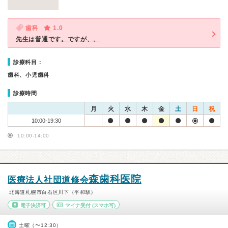
歯科
1.0
先生は普通です。ですが、、
診療科目：
歯科、小児歯科
診療時間
月
火
水
木
金
土
日
祝
10:00-19:30
10:00-14:00
森歯科医院
医療法人社団道修会
北海道札幌市白石区川下（平和駅）
電子決済可
マイナ受付
(スマホ可)
土曜（〜12:30）