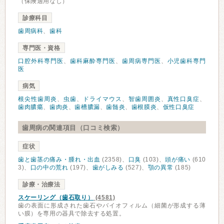
（保険適用なし）
診療科目
歯周病科
、
歯科
専門医・資格
口腔外科専門医
、
歯科麻酔専門医
、
歯周病専門医
、
小児歯科専門
医
病気
根尖性歯周炎
、
虫歯
、
ドライマウス
、
智歯周囲炎
、
真性口臭症
、
歯肉膿瘍
、
歯肉炎
、
歯槽膿漏
、
歯髄炎
、
歯根膜炎
、
仮性口臭症
歯周病の関連項目（口コミ検索）
症状
歯と歯茎の痛み・腫れ・出血
(2358)、
口臭
(103)、
頭が痛い
(610
3)、
口の中の荒れ
(197)、
歯がしみる
(527)、
顎の異常
(185)
診療・治療法
スケーリング（歯石取り）
(4581)
歯の表面に形成された歯石やバイオフィルム（細菌が形成する薄
い膜）を専用の器具で除去する処置。