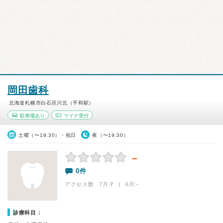
岡田歯科
北海道札幌市白石区川北（平和駅）
駐車場あり
マイナ受付
土曜（〜19:30）・祝日
夜（〜19:30）
－
0件
アクセス数 7月:
7
| 6月:
-
診療科目：