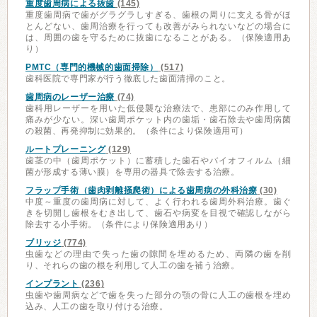
重度歯周病による抜歯
(145)
重度歯周病で歯がグラグラしすぎる、歯根の周りに支える骨がほ
とんどない、歯周治療を行っても改善がみられないなどの場合に
は、周囲の歯を守るために抜歯になることがある。（保険適用あ
り）
PMTC（専門的機械的歯面掃除）
(517)
歯科医院で専門家が行う徹底した歯面清掃のこと。
歯周病のレーザー治療
(74)
歯科用レーザーを用いた低侵襲な治療法で、患部にのみ作用して
痛みが少ない。深い歯周ポケット内の歯垢・歯石除去や歯周病菌
の殺菌、再発抑制に効果的。（条件により保険適用可）
ルートプレーニング
(129)
歯茎の中（歯周ポケット）に蓄積した歯石やバイオフィルム（細
菌が形成する薄い膜）を専用の器具で除去する治療。
フラップ手術（歯肉剥離掻爬術）による歯周病の外科治療
(30)
中度～重度の歯周病に対して、よく行われる歯周外科治療。歯ぐ
きを切開し歯根をむき出して、歯石や病変を目視で確認しながら
除去する小手術。（条件により保険適用あり）
ブリッジ
(774)
虫歯などの理由で失った歯の隙間を埋めるため、両隣の歯を削
り、それらの歯の根を利用して人工の歯を補う治療。
インプラント
(236)
虫歯や歯周病などで歯を失った部分の顎の骨に人工の歯根を埋め
込み、人工の歯を取り付ける治療。