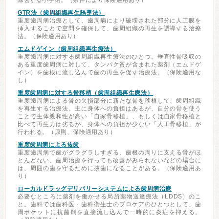
除去する小手術。（条件により保険適用あり）
GTR法（歯周組織再生誘導法）
重度歯周病治療として、歯周病により破壊された部分に人工膜を
挿入することで空間を確保して、歯周組織の再生を誘導する治療
法。（保険適用あり）
エムドゲイン（歯周組織再生療法）
重度歯周病に対する歯周組織再生療法のひとつ。垂直性骨吸収の
ある重度歯周病に対して、タンパク質が含まれた薬剤（エムドゲ
イン）を歯根に流し込んで歯の再生を促す治療法。（保険適用な
し）
重度歯周病に対する骨移植（歯周組織再生療法）
重度歯周病による骨の欠損部分に新たな骨を移植して、歯周組織
を再生する治療法。主に身体への負担はあるが、自分の骨を使う
ことで生体親和性が高い「自家骨移植」、もしくは自家骨移植と
比べて再生力は劣るが、身体への負担が少ない「人工骨移植」が
行われる。（原則、保険適用あり）
重度歯周病による抜歯
重度歯周病で歯がグラグラしすぎる、歯根の周りに支える骨がほ
とんどない、歯周治療を行っても改善がみられないなどの場合に
は、周囲の歯を守るために抜歯になることがある。（保険適用あ
り）
ローカルドラッグデリバリーシステムによる歯周病治療
必要なところに薬剤を働かせる局所薬物送達療法（LDDS）のこ
と。歯科では歯科医・歯科衛生士のプロケアのひとつとして、歯
周ポケットに抗菌剤を直接流し込んで一時的に炎症を抑える。