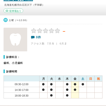
北海道札幌市白石区川下（平和駅）
駐車場あり
土曜（〜12:00）
－
0件
アクセス数 7月:
5
| 6月:
2
診療科目：
歯科、小児歯科
診療時間
月
火
水
木
金
土
日
祝
09:30-12:00
14:30-17:00
18:00-18:30