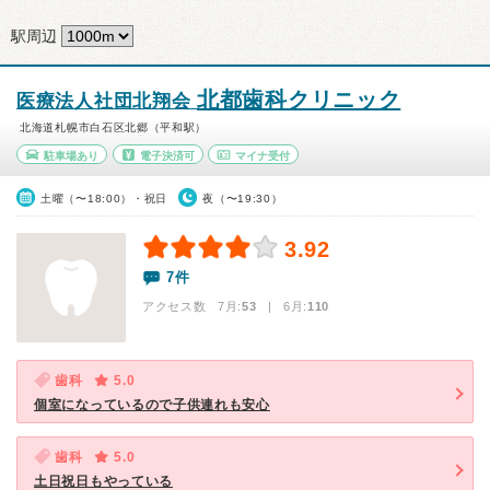
駅周辺
北都歯科クリニック
医療法人社団北翔会
北海道札幌市白石区北郷（平和駅）
駐車場あり
電子決済可
マイナ受付
土曜（〜18:00）・祝日
夜（〜19:30）
3.92
7件
アクセス数 7月:
53
| 6月:
110
歯科
5.0
個室になっているので子供連れも安心
歯科
5.0
土日祝日もやっている