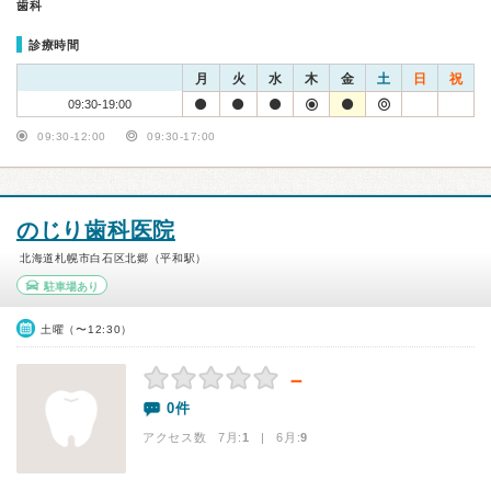
歯科
診療時間
月
火
水
木
金
土
日
祝
09:30-19:00
09:30-12:00
09:30-17:00
のじり歯科医院
北海道札幌市白石区北郷（平和駅）
駐車場あり
土曜（〜12:30）
－
0件
アクセス数 7月:
1
| 6月:
9