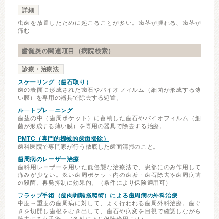
詳細
虫歯を放置したために起こることが多い。歯茎が腫れる、歯茎が
痛む
歯髄炎の関連項目（病院検索）
診療・治療法
スケーリング（歯石取り）
歯の表面に形成された歯石やバイオフィルム（細菌が形成する薄
い膜）を専用の器具で除去する処置。
ルートプレーニング
歯茎の中（歯周ポケット）に蓄積した歯石やバイオフィルム（細
菌が形成する薄い膜）を専用の器具で除去する治療。
PMTC（専門的機械的歯面掃除）
歯科医院で専門家が行う徹底した歯面清掃のこと。
歯周病のレーザー治療
歯科用レーザーを用いた低侵襲な治療法で、患部にのみ作用して
痛みが少ない。深い歯周ポケット内の歯垢・歯石除去や歯周病菌
の殺菌、再発抑制に効果的。（条件により保険適用可）
フラップ手術（歯肉剥離掻爬術）による歯周病の外科治療
中度～重度の歯周病に対して、よく行われる歯周外科治療。歯ぐ
きを切開し歯根をむき出して、歯石や病変を目視で確認しながら