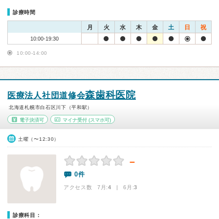
診療時間
月
火
水
木
金
土
日
祝
10:00-19:30
10:00-14:00
森歯科医院
医療法人社団道修会
北海道札幌市白石区川下（平和駅）
電子決済可
マイナ受付
(スマホ可)
土曜（〜12:30）
－
0件
アクセス数 7月:
4
| 6月:
3
診療科目：