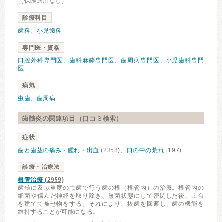
（保険適用なし）
診療科目
歯科
、
小児歯科
専門医・資格
口腔外科専門医
、
歯科麻酔専門医
、
歯周病専門医
、
小児歯科専門
医
病気
虫歯
、
歯周病
歯髄炎の関連項目（口コミ検索）
症状
歯と歯茎の痛み・腫れ・出血
(2358)、
口の中の荒れ
(197)
診療・治療法
根管治療
(2959)
歯髄に及ぶ重度の虫歯で行う歯の根（根管内）の治療。根管内の
細菌や傷んだ神経を取り除き、無菌状態にして密閉した後、土台
を建てて被せ物をする。それにより、抜歯を回避し、歯の機能を
維持することが可能になる。