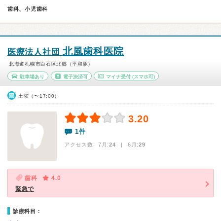
歯科、小児歯科
北風歯科医院
医療法人社団
北海道札幌市白石区北郷（平和駅）
駐車場あり
電子決済可
マイナ受付
(スマホ可)
土曜（〜17:00）
3.20
1件
アクセス数 7月:
24
| 6月:
29
歯科
4.0
緊急で
診療科目：