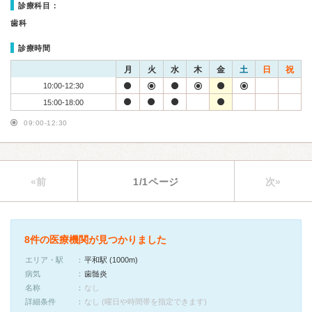
診療科目：
歯科
診療時間
月
火
水
木
金
土
日
祝
10:00-12:30
15:00-18:00
09:00-12:30
«前
1/1ページ
次»
8件の医療機関が見つかりました
エリア・駅
平和駅 (1000m)
病気
歯髄炎
名称
なし
詳細条件
なし (曜日や時間帯を指定できます)