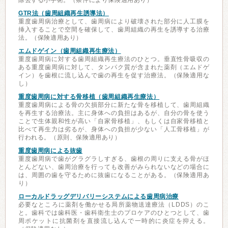
除去する小手術。（条件により保険適用あり）
GTR法（歯周組織再生誘導法）
重度歯周病治療として、歯周病により破壊された部分に人工膜を
挿入することで空間を確保して、歯周組織の再生を誘導する治療
法。（保険適用あり）
エムドゲイン（歯周組織再生療法）
重度歯周病に対する歯周組織再生療法のひとつ。垂直性骨吸収の
ある重度歯周病に対して、タンパク質が含まれた薬剤（エムドゲ
イン）を歯根に流し込んで歯の再生を促す治療法。（保険適用な
し）
重度歯周病に対する骨移植（歯周組織再生療法）
重度歯周病による骨の欠損部分に新たな骨を移植して、歯周組織
を再生する治療法。主に身体への負担はあるが、自分の骨を使う
ことで生体親和性が高い「自家骨移植」、もしくは自家骨移植と
比べて再生力は劣るが、身体への負担が少ない「人工骨移植」が
行われる。（原則、保険適用あり）
重度歯周病による抜歯
重度歯周病で歯がグラグラしすぎる、歯根の周りに支える骨がほ
とんどない、歯周治療を行っても改善がみられないなどの場合に
は、周囲の歯を守るために抜歯になることがある。（保険適用あ
り）
ローカルドラッグデリバリーシステムによる歯周病治療
必要なところに薬剤を働かせる局所薬物送達療法（LDDS）のこ
と。歯科では歯科医・歯科衛生士のプロケアのひとつとして、歯
周ポケットに抗菌剤を直接流し込んで一時的に炎症を抑える。