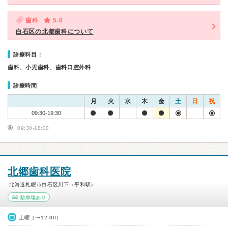
歯科
5.0
白石区の北都歯科について
診療科目：
歯科、小児歯科、歯科口腔外科
診療時間
月
火
水
木
金
土
日
祝
09:30-19:30
09:30-18:00
北郷歯科医院
北海道札幌市白石区川下（平和駅）
駐車場あり
土曜（〜12:00）