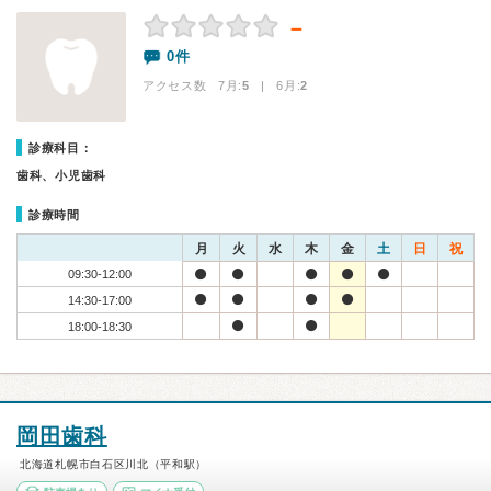
－
0件
アクセス数 7月:
5
| 6月:
2
診療科目：
歯科、小児歯科
診療時間
月
火
水
木
金
土
日
祝
09:30-12:00
14:30-17:00
18:00-18:30
岡田歯科
北海道札幌市白石区川北（平和駅）