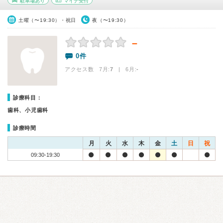
駐車場あり
マイナ受付
土曜（〜19:30）・祝日
夜（〜19:30）
－
0件
アクセス数 7月:
7
| 6月:
-
診療科目：
歯科、小児歯科
診療時間
月
火
水
木
金
土
日
祝
09:30-19:30