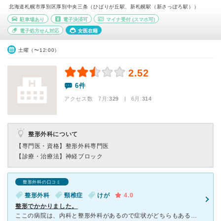
北海道札幌市厚別区厚別中央三条（ひばりが丘駅、新札幌駅（新さっぽろ駅））
駐車場あり
電子決済可
マイナ受付
(スマホ可)
電子処方せん対応
女医在籍
土曜（〜12:00）
2.52
6件
アクセス数 7月:
329
| 6月:
314
整形外科について
【専門医・資格】
整形外科専門医
【診療・治療法】
神経ブロック
整形外科の口コミ
整形外科
頸椎症
けが
4.0
整形でかかりました。
ここの病院は、内科と整形外科があるので症状がどちらもある場合は便利でいいと思います。 待合室で待っていると、看護師さんが椅子まで来て症状を聞いてくれます。 訴えた症状を細かく聞いてくれて対応が