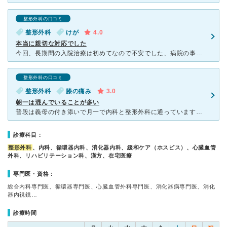
整形外科の口コミ
整形外科
けが
4.0
本当に親切な対応でした
今回、長期間の入院治療は初めてなので不安でした、病院の事もよく解らないまま手術前日に入院し手術も無事終わりました、 入院病棟の看護士さん達は皆さん気づかいの有る確りとした方々です、 痛みを考えて、
整形外科の口コミ
整形外科
膝の痛み
3.0
朝一は混んでいることが多い
普段は義母の付き添いで月一で内科と整形外科に通っています。内科は予約がとれるが整形外科は予約できませんが、同じ日に受診するようにしているので、その辺は配慮してもらえます。朝一で行くので何時も高齢者の方
診療科目：
整形外科
、内科、循環器内科、消化器内科、緩和ケア（ホスピス）、心臓血管
外科、リハビリテーション科、漢方、在宅医療
専門医・資格：
総合内科専門医、循環器専門医、心臓血管外科専門医、消化器病専門医、消化
器内視鏡…
診療時間