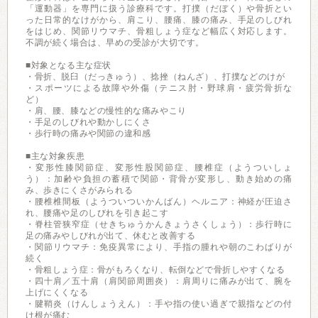
「運動器」を専門に扱う診療科です。打撲（だぼく）や骨折とい
った日常的なけがから、肩こり、腰痛、膝の痛み、手足のしびれ
をはじめ、関節リウマチ、骨粗しょう症など幅広く対応します。
不調が続く場合は、早めの受診が大切です。
■対象となる主な症状
・骨折、脱臼（だっきゅう）、捻挫（ねんざ）、打撲などのけが
・スポーツによる故障や外傷（テニス肘・野球肩・疲労骨折な
ど）
・肩、腰、膝などの慢性的な痛みやこり
・手足のしびれや動かしにくさ
・歩行時の痛みや関節の違和感
■主な対象疾患
・変形性膝関節症、変形性股関節症、腰椎症（ようついしょ
う）：加齢や負担の蓄積で関節・背骨が変形し、動き始めの痛
み、歩きにくさがみられる
・腰椎椎間板（ようついついかんばん）ヘルニア：神経が圧迫さ
れ、腰痛や足のしびれを引き起こす
・脊柱管狭窄症（せきちゅうかんきょうさくしょう）：歩行時に
足の痛みやしびれが出て、休むと改善する
・関節リウマチ：免疫異常により、手指の腫れや朝のこわばりが
続く
・骨粗しょう症：骨がもろくなり、転倒などで骨折しやすくなる
・四十肩／五十肩（肩関節周囲炎）：肩周りに痛みが出て、腕を
上げにくくなる
・腱鞘炎（けんしょうえん）：手や指の使い過ぎで親指などの付
け根が痛む