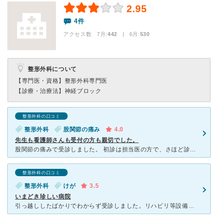
2.95
4件
アクセス数 7月:
442
| 6月:
530
整形外科について
【専門医・資格】
整形外科専門医
【診療・治療法】
神経ブロック
整形外科の口コミ
整形外科
股関節の痛み
4.0
先生も看護師さんも受付の方も親切でした。
股関節の痛みで受診しました。 初診は担当医の方で、さほど診察もしてくれず薬だけ処方され、薬が全く効かなくて再度受診に行っても薬を変えただけで帰され、3度目に担当医ではなくちゃんと先生に診てもらっ
整形外科の口コミ
整形外科
けが
3.5
いまどき珍しい病院
引っ越ししたばかりでわからず受診しました。リハビリ等設備はしっかりしていましたが、医師の対応は開業医としては珍しい病院でした。 ①医師の対応が非常に上から目線②患者の話を聞かない常に完全否定される③