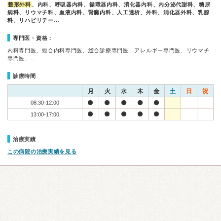
整形外科
、内科、呼吸器内科、循環器内科、消化器内科、内分泌代謝科、糖尿
病科、リウマチ科、血液内科、腎臓内科、人工透析、外科、消化器外科、乳腺
科、リハビリテー…
専門医・資格：
内科専門医、総合内科専門医、総合診療専門医、アレルギー専門医、リウマチ
専門医、…
診療時間
月
火
水
木
金
土
日
祝
08:30-12:00
13:00-17:00
治療実績
この病院の治療実績を見る