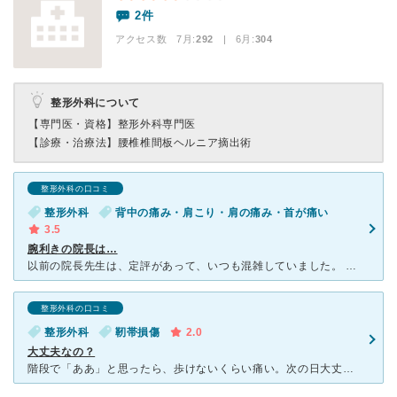
2件
アクセス数 7月:
292
| 6月:
304
整形外科について
【専門医・資格】
整形外科専門医
【診療・治療法】
腰椎椎間板ヘルニア摘出術
整形外科の口コミ
整形外科
背中の痛み・肩こり・肩の痛み・首が痛い
3.5
腕利きの院長は…
以前の院長先生は、定評があって、いつも混雑していました。 現在では、さほどの混雑もなく受信できます。 腰椎頚椎で来る患者さんが多いようで、私も腰で世話になりました。 また、事情があって
整形外科の口コミ
整形外科
靭帯損傷
2.0
大丈夫なの？
階段で「ああ」と思ったら、歩けないくらい痛い。次の日大丈夫そうだったので数日様子見、違和感があったので25年ほど前に行ってとても良かったので行ってみました。レントゲン、MRIを撮って膝に週に1回ヒアル