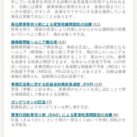
生じている場所を特定する診断や血流改善の目的でも行われま
す。治療には通常、健康保険が適用されます。血液が固まりにく
い方や感染しやすい方、血液をサラサラにする薬を服用している
場合は実施できないことがあります。
高位脛骨骨切り術による変形性膝関節症の治療
(11)
脛骨を切り、関節の変形により内側にかかりがちな膝関節の荷重
をバランスよく整えて、痛みを無くす方法。
腰椎椎間板ヘルニア摘出術
(10)
腰椎椎間板ヘルニア摘出術は、神経を圧迫し、痛みの原因となる
ヘルニア（椎間板）を取り除く手術です。飛び出したヘルニアを
直接摘出し、神経の圧迫を解消することで、痛みやしびれ、麻痺
を改善する効果が期待できます。従来からの直視下手術（LOVE
法）のほか、皮膚切開が小さく低侵襲な顕微鏡下手術（MD法）や
内視鏡下手術（MED法、PELD法など）があります。治療は健康
保険が適用され、短期間の入院が必要です。
脊椎圧迫骨に対する折経皮的椎体形成術（PVP)
(10)
背骨（脊椎）に針を刺し、医療用のセメントを流し込むことで骨
を補強固定して痛みをとる治療法。
ガングリオンの圧迫
(7)
医療器具によりガングリオンを押し潰す方法。
寛骨臼回転骨切り術（RAO）による変形性股関節症の治療
(6)
臼蓋（きゅうがい）という骨の一部をくりぬいて外側に回転させ
る手術法。