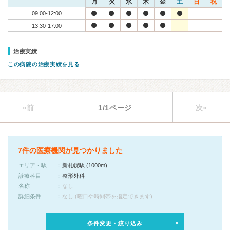
月
火
水
木
金
土
日
祝
09:00-12:00
13:30-17:00
治療実績
この病院の治療実績を見る
«前
1/1ページ
次»
7件の医療機関が見つかりました
エリア・駅
新札幌駅 (1000m)
診療科目
整形外科
名称
なし
詳細条件
なし (曜日や時間帯を指定できます)
条件変更・絞り込み