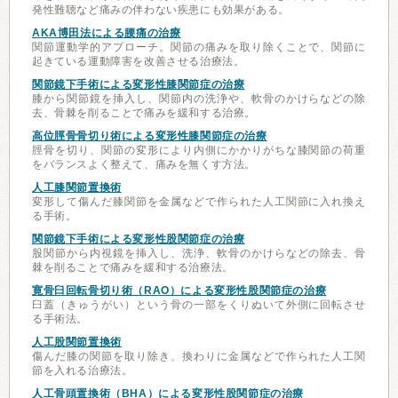
発性難聴など痛みの伴わない疾患にも効果がある。
AKA博田法による腰痛の治療
関節運動学的アプローチ。関節の痛みを取り除くことで、関節に
起きている運動障害を改善させる治療法。
関節鏡下手術による変形性膝関節症の治療
膝から関節鏡を挿入し、関節内の洗浄や、軟骨のかけらなどの除
去、骨棘を削ることで痛みを緩和する治療。
高位脛骨骨切り術による変形性膝関節症の治療
脛骨を切り、関節の変形により内側にかかりがちな膝関節の荷重
をバランスよく整えて、痛みを無くす方法。
人工膝関節置換術
変形して傷んだ膝関節を金属などで作られた人工関節に入れ換え
る手術。
関節鏡下手術による変形性股関節症の治療
股関節から内視鏡を挿入し、洗浄、軟骨のかけらなどの除去、骨
棘を削ることで痛みを緩和する治療法。
寛骨臼回転骨切り術（RAO）による変形性股関節症の治療
臼蓋（きゅうがい）という骨の一部をくりぬいて外側に回転させ
る手術法。
人工股関節置換術
傷んだ膝の関節を取り除き、換わりに金属などで作られた人工関
節を入れる治療法。
人工骨頭置換術（BHA）による変形性股関節症の治療