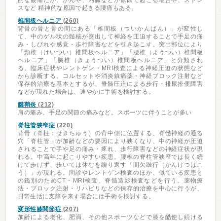
的な腰痛だが、がんや、内臓などが原因で起こる場合や、ストレ
スなど 精神的な原因で起きる腰痛もある。
椎間板ヘルニア
(260)
背骨の骨と骨の間にある「椎間板（ついかんばん）」が変性し
て、中のゲル状の髄核が突出して神経を圧迫することで手足の痛
み・しびれや感覚・歩行障害などを引き起こす。突出部位により
「頸椎（けいつい）椎間板ヘルニア」「腰椎（ようつい）椎間板
ヘルニア」「胸椎（きょうつい）椎間板ヘルニア」と分類され
る。臨床症状やレントゲン・MRI検査による神経圧迫の状態など
から診断する。コルセットや消炎鎮痛薬・神経ブロック注射など
保存的治療を基本とするが、脊髄圧迫による歩行・排尿排便障害
などが現れた場合は、速やかに手術を検討する。
腱鞘炎
(212)
肩の痛み、手足の関節の痛みなど。スポーツに伴うことが多い
脊柱管狭窄症
(220)
背骨（脊柱：せきちゅう）の背中側に位置する、脊髄神経の通る
穴「脊柱管」が加齢などの要因により狭くなり、中の神経が圧迫
されることで手や足の痛み・痺れ、歩行障害などの神経症状が現
れる。中高年に起こりやすい疾患。腰椎の脊柱管狭窄では長く続
けて歩けず、歩いては休むを繰り返す「間欠跛行（かんけつはこ
う）」が現れる。問診やレントゲン検査のほか、似ている疾患と
の鑑別のためCT・MRI検査、脊髄造影検査などを行う。薬物療
法・ブロック注射・リハビリなどの保存的治療を中心に行うが、
日常生活に支障を来す場合には手術を検討する。
変形性膝関節症
(207)
加齢による老化、肥満、その他スポーツなどで膝を酷使し続ける