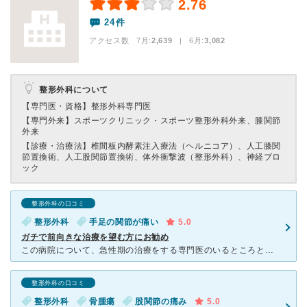
2.76
24件
アクセス数 7月:
2,639
| 6月:
3,082
整形外科について
【専門医・資格】
整形外科専門医
【専門外来】
スポーツクリニック・スポーツ整形外科外来、膝関節
外来
【診療・治療法】
椎間板内酵素注入療法（ヘルニコア）、人工膝関
節置換術、人工股関節置換術、体外衝撃波（整形外科）、神経ブロ
ック
整形外科の口コミ
整形外科
手足の関節が痛い
5.0
ガチで前向きな治療を望む方にお勧め
この病院について、急性期の治療をする専門医のいるところと考えると、ちょっと膝が痛いからなんとかしてもらおうとか、近所では埒があかないからセカンドオピニオンをもらいに来てみたと言った動機でこられるのは長
整形外科の口コミ
整形外科
骨腫瘍
股関節の痛み
5.0