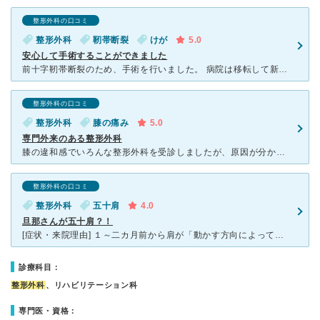
整形外科の口コミ
整形外科
靭帯断裂
けが
5.0
安心して手術することができました
前十字靭帯断裂のため、手術を行いました。 病院は移転して新しくなり、待合や廊下が広くなりました。足の怪我で歩きづらい状態でも安心して歩くことができます。 先生は素人にもわかりやすい言葉で、端的に説
整形外科の口コミ
整形外科
膝の痛み
5.0
専門外来のある整形外科
膝の違和感でいろんな整形外科を受診しましたが、原因が分からず困っていたところ、下肢専門の先生に診てもらえるこちらを受診しました。 さすが専門外来だけあって、的確で心強かったです。 お陰で原因も分か
整形外科の口コミ
整形外科
五十肩
4.0
旦那さんが五十肩？！
[症状・来院理由] １～二カ月前から肩が「動かす方向によって痛む」と旦那さんが言っていて、病院へ行かせることに。車の運転をしていて、バックさせようとすると後ろが見れないといった症状で、だんだんひどく
診療科目：
整形外科
、リハビリテーション科
専門医・資格：