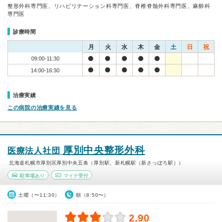
整形外科専門医、リハビリテーション科専門医、脊椎脊髄外科専門医、麻酔科
専門医
診療時間
月
火
水
木
金
土
日
祝
09:00-11:30
14:00-16:30
治療実績
この病院の治療実績を見る
厚別中央整形外科
医療法人社団
北海道札幌市厚別区厚別中央五条（厚別駅、新札幌駅（新さっぽろ駅））
駐車場あり
マイナ受付
土曜（〜11:30）
朝（8:50〜）
2.90