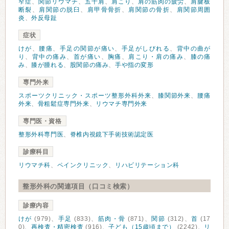
窄症
、
関節リウマチ
、
五十肩
、
肩こり
、
肩の筋肉の疲労
、
肩腱板
断裂
、
肩関節の脱臼
、
肩甲骨骨折
、
肩関節の骨折
、
肩関節周囲
炎
、
外反母趾
症状
けが
、
腰痛
、
手足の関節が痛い
、
手足がしびれる
、
背中の曲が
り
、
背中の痛み
、
首が痛い
、
胸痛
、
肩こり・肩の痛み
、
膝の痛
み
、
膝が腫れる
、
股関節の痛み
、
手や指の変形
専門外来
スポーツクリニック・スポーツ整形外科外来
、
膝関節外来
、
腰痛
外来
、
骨粗鬆症専門外来
、
リウマチ専門外来
専門医・資格
整形外科専門医
、
脊椎内視鏡下手術技術認定医
診療科目
リウマチ科
、
ペインクリニック
、
リハビリテーション科
整形外科の関連項目（口コミ検索）
診療内容
けが
(979)、
手足
(833)、
筋肉・骨
(871)、
関節
(312)、
首
(17
0)、
再検査・精密検査
(916)、
子ども（15歳頃まで）
(2242)、
リ