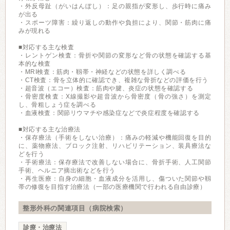
・外反母趾（がいはんぼし）：足の親指が変形し、歩行時に痛み
が出る
・スポーツ障害：繰り返しの動作や負担により、関節・筋肉に痛
みが現れる
■対応する主な検査
・レントゲン検査：骨折や関節の変形など骨の状態を確認する基
本的な検査
・MRI検査：筋肉・靱帯・神経などの状態を詳しく調べる
・CT検査：骨を立体的に確認でき、複雑な骨折などの評価を行う
・超音波（エコー）検査：筋肉や腱、炎症の状態を確認する
・骨密度検査：X線撮影や超音波から骨密度（骨の強さ）を測定
し、骨粗しょう症を調べる
・血液検査：関節リウマチや感染症などで炎症程度を確認する
■対応する主な治療法
・保存療法（手術をしない治療）：痛みの軽減や機能回復を目的
に、薬物療法、ブロック注射、リハビリテーション、装具療法な
どを行う
・手術療法：保存療法で改善しない場合に、骨折手術、人工関節
手術、ヘルニア摘出術などを行う
・再生医療：自身の細胞・血液成分を活用し、傷ついた関節や靱
帯の修復を目指す治療法（一部の医療機関で行われる自由診療）
整形外科の関連項目（病院検索）
診療・治療法