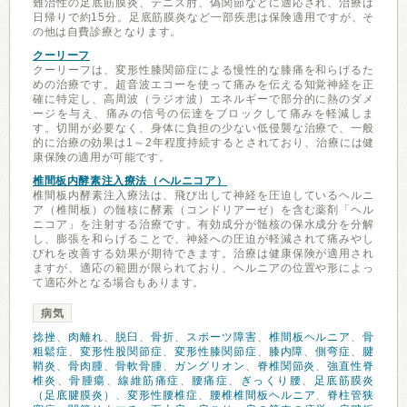
難治性の足底筋膜炎、テニス肘、偽関節などに適応され、治療は
日帰りで約15分。足底筋膜炎など一部疾患は保険適用ですが、そ
の他は自費診療となります。
クーリーフ
クーリーフは、変形性膝関節症による慢性的な膝痛を和らげるた
めの治療です。超音波エコーを使って痛みを伝える知覚神経を正
確に特定し、高周波（ラジオ波）エネルギーで部分的に熱のダメ
ージを与え、痛みの信号の伝達をブロックして痛みを軽減しま
す。切開が必要なく、身体に負担の少ない低侵襲な治療で、一般
的に治療の効果は1～2年程度持続するとされており、治療には健
康保険の適用が可能です。
椎間板内酵素注入療法（ヘルニコア）
椎間板内酵素注入療法は、飛び出して神経を圧迫しているヘルニ
ア（椎間板）の髄核に酵素（コンドリアーゼ）を含む薬剤「ヘル
ニコア」を注射する治療です。有効成分が髄核の保水成分を分解
し、膨張を和らげることで、神経への圧迫が軽減されて痛みやし
びれを改善する効果が期待できます。治療は健康保険が適用され
ますが、適応の範囲が限られており、ヘルニアの位置や形によっ
て適応外となる場合もあります。
病気
捻挫
、
肉離れ
、
脱臼
、
骨折
、
スポーツ障害
、
椎間板ヘルニア
、
骨
粗鬆症
、
変形性股関節症
、
変形性膝関節症
、
膝内障
、
側弯症
、
腱
鞘炎
、
骨肉腫
、
骨軟骨腫
、
ガングリオン
、
脊椎関節炎
、
強直性脊
椎炎
、
骨腫瘍
、
線維筋痛症
、
腰痛症
、
ぎっくり腰
、
足底筋膜炎
（足底腱膜炎）
、
変形性腰椎症
、
腰椎椎間板ヘルニア
、
脊柱管狭