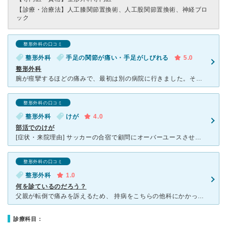
【診療・治療法】
人工膝関節置換術、人工股関節置換術、神経ブロ
ック
整形外科の口コミ
整形外科
手足の関節が痛い・手足がしびれる
5.0
整形外科
腕が痙攣するほどの痛みで、最初は別の病院に行きました。そこでは原因不明と言われて痛み止めの薬をもらい治らなかったらまた来てとの事。 しかし、仕事をしているのですぐに治したく色々検索して北辰病院にたど
整形外科の口コミ
整形外科
けが
4.0
部活でのけが
[症状・来院理由] サッカーの合宿で顧問にオーバーユースさせられた結果、右足の大腿がかなりはれ上がってしまい、近所にあった社会保険総合病院に通院しました。 [医師の診断・治療法] 一応レントゲン
整形外科の口コミ
整形外科
1.0
何を診ているのだろう？
父親が転倒で痛みを訴えるため、 持病をこちらの他科にかかっていることもあり受診した。 レントゲンの診断で異常なしとのこと。 立ち上がってトントン叩き、響く？響かない？これで特別痛みがないなら痛み
診療科目：