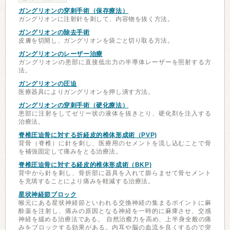
ガングリオンの穿刺手術（保存療法）
ガングリオンに注射針を刺して、内容物を抜く方法。
ガングリオンの除去手術
皮膚を切開し、ガングリオンを袋ごと切り取る方法。
ガングリオンのレーザー治療
ガングリオンの患部に直接低出力の半導体レーザーを照射する方
法。
ガングリオンの圧迫
医療器具によりガングリオンを押し潰す方法。
ガングリオンの穿刺手術（硬化療法）
患部に注射をしてゼリー状の液体を抜きとり、硬化剤を注入する
治療法。
脊椎圧迫骨に対する折経皮的椎体形成術（PVP)
背骨（脊椎）に針を刺し、医療用のセメントを流し込むことで骨
を補強固定して痛みをとる治療法。
脊椎圧迫骨に対する経皮的椎体形成術（BKP)
背中から針を刺し、骨折部に器具を入れて膨らませて骨セメント
を充填することにより痛みを軽減する治療法。
星状神経節ブロック
喉元にある星状神経節といわれる交換神経の集まるポイントに麻
酔薬を注射し、痛みの原因となる神経を一時的に麻痺させ、交感
神経を緩める治療法である。 自然治癒力を高め、上半身全般の痛
みをブロックする効果がある。内耳や脳の血流を良くするので突