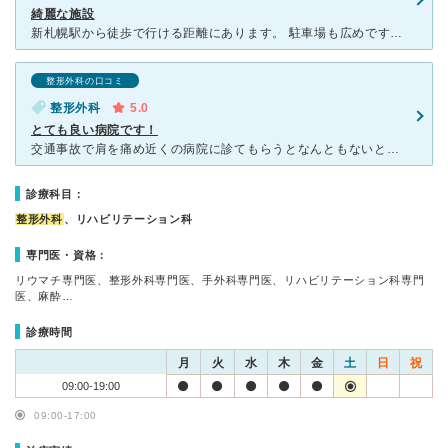
綺麗な施設
新札幌駅から徒歩で行ける距離にあります。 駐車場も広めです。 施設は広く綺麗です。 待合室の椅子もたくさんあり、混んでいても座る事が出来ます。 子供が足の痛みがあり受診しました、レントゲンをと
整形外科の口コミ
整形外科
5.0
とても良い病院です！
交通事故で肩を痛め近くの病院に診てもらうとなんともないと言われずっと痛みを我慢していました。そんな時に先輩から羊ヶ丘病院の岡村先生に診てもらいなと言われ今年の1月に岡村先生の診察を受けました。岡村先生
診療科目：
整形外科
、リハビリテーション科
専門医・資格：
リウマチ専門医、整形外科専門医、手外科専門医、リハビリテーション科専門
医、麻酔…
診療時間
月
火
水
木
金
土
日
祝
09:00-19:00
09:00-17:00