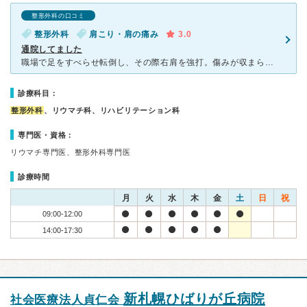
整形外科の口コミ
整形外科
肩こり・肩の痛み
3.0
通院してました
職場で足をすべらせ転倒し、その際右肩を強打。傷みが収まらないので仕事を早退して近くにあるこちらの整形外科を受診。6時まで受付でしたが、初診の場合は5時半までの受付で締め切りでした。 肩のついでに日ご
診療科目：
整形外科
、リウマチ科、リハビリテーション科
専門医・資格：
リウマチ専門医、整形外科専門医
診療時間
月
火
水
木
金
土
日
祝
09:00-12:00
14:00-17:30
新札幌ひばりが丘病院
社会医療法人貞仁会