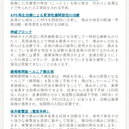
損傷した大腿骨の骨頭（こっとう）を取り除き、代わりに金属な
どで作られた人工骨頭を入れる手術。
APS再生治療による変形性膝関節症の治療
血液から抽出したAPSを関節内に注射し、痛みや炎症の軽減・早
期治癒・軟骨変性を抑制する治療法。
神経ブロック
神経やその周辺に局所麻酔薬などを注射して一時的な麻酔をかけ
たり、高周波熱などで神経を麻痺させたりして、痛みやしびれを
和らげる治療です。全身の痛みの緩和に使用されるほか、痛みを
生じている場所を特定する診断や血流改善の目的でも行われま
す。治療には通常、健康保険が適用されます。血液が固まりにく
い方や感染しやすい方、血液をサラサラにする薬を服用している
場合は実施できないことがあります。
腰椎椎間板ヘルニア摘出術
腰椎椎間板ヘルニア摘出術は、神経を圧迫し、痛みの原因となる
ヘルニア（椎間板）を取り除く手術です。飛び出したヘルニアを
直接摘出し、神経の圧迫を解消することで、痛みやしびれ、麻痺
を改善する効果が期待できます。従来からの直視下手術（LOVE
法）のほか、皮膚切開が小さく低侵襲な顕微鏡下手術（MD法）や
内視鏡下手術（MED法、PELD法など）があります。治療は健康
保険が適用され、短期間の入院が必要です。
体外衝撃波（整形外科）
手術不要で痛みの根本改善を目指す治療法です。体外で発生させ
た強力な衝撃波を患部に集中して照射し、難治性の痛みに対処し
ます。衝撃波の刺激により、血行改善と組織の再生を促します。