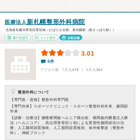
新札幌整形外科病院
医療法人
北海道札幌市厚別区厚別南（ひばりが丘駅、新札幌駅（新さっぽろ駅））
電子決済可
マイナ受付
女医在籍
3.01
6件
アクセス数 7月:
1,478
| 6月:
1,562
整形外科について
【専門医・資格】
整形外科専門医
【専門外来】
スポーツクリニック・スポーツ整形外科外来、膝関節
外来
【診療・治療法】
腰椎椎間板ヘルニア摘出術、椎間板内酵素注入療
法（ヘルニコア）、高位脛骨骨切り術による変形性膝関節症の治
療、人工膝関節置換術、人工股関節置換術、体外衝撃波（整形外
科）、神経ブロック