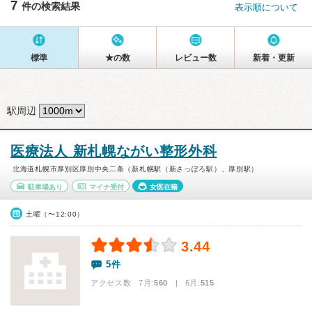
7
件の検索結果
表示順について
標準
★の数
レビュー数
新着・更新
駅周辺
医療法人 新札幌ながい整形外科
北海道札幌市厚別区厚別中央二条（新札幌駅（新さっぽろ駅）、厚別駅）
駐車場あり
マイナ受付
女医在籍
土曜（〜12:00）
3.44
5件
アクセス数 7月:
560
| 6月:
515