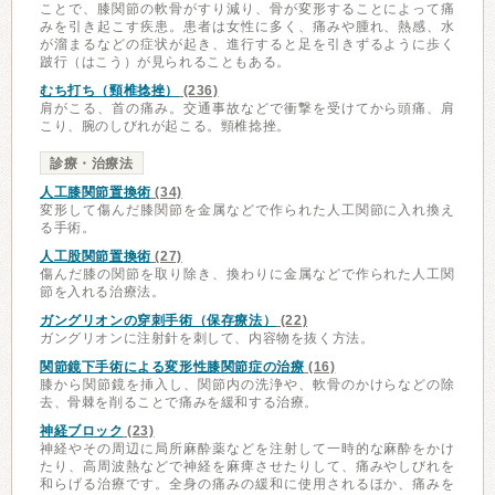
ことで、膝関節の軟骨がすり減り、骨が変形することによって痛
みを引き起こす疾患。患者は女性に多く、痛みや腫れ、熱感、水
が溜まるなどの症状が起き、進行すると足を引きずるように歩く
跛行（はこう）が見られることもある。
むち打ち（頸椎捻挫）
(236)
肩がこる、首の痛み。交通事故などで衝撃を受けてから頭痛、肩
こり、腕のしびれが起こる。頸椎捻挫。
診療・治療法
人工膝関節置換術
(34)
変形して傷んだ膝関節を金属などで作られた人工関節に入れ換え
る手術。
人工股関節置換術
(27)
傷んだ膝の関節を取り除き、換わりに金属などで作られた人工関
節を入れる治療法。
ガングリオンの穿刺手術（保存療法）
(22)
ガングリオンに注射針を刺して、内容物を抜く方法。
関節鏡下手術による変形性膝関節症の治療
(16)
膝から関節鏡を挿入し、関節内の洗浄や、軟骨のかけらなどの除
去、骨棘を削ることで痛みを緩和する治療。
神経ブロック
(23)
神経やその周辺に局所麻酔薬などを注射して一時的な麻酔をかけ
たり、高周波熱などで神経を麻痺させたりして、痛みやしびれを
和らげる治療です。全身の痛みの緩和に使用されるほか、痛みを