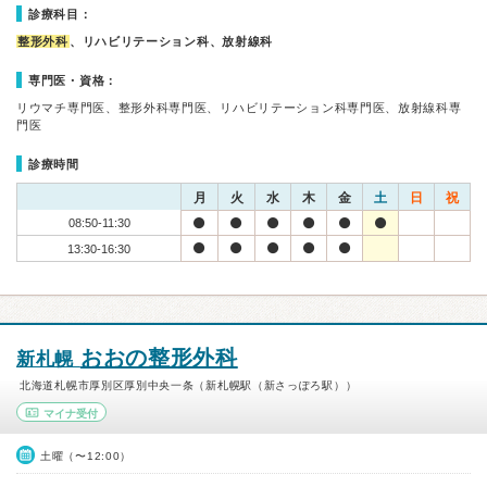
診療科目：
整形外科
、リハビリテーション科、放射線科
専門医・資格：
リウマチ専門医、整形外科専門医、リハビリテーション科専門医、放射線科専
門医
診療時間
月
火
水
木
金
土
日
祝
08:50-11:30
13:30-16:30
おおの整形外科
新札幌
北海道札幌市厚別区厚別中央一条（新札幌駅（新さっぽろ駅））
マイナ受付
土曜（〜12:00）