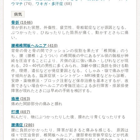
ウマチ
(76)、
ワキガ・多汗症
(68)
病気
骨折
(1046)
骨が折れた状態。外傷性、疲労性、骨粗鬆症などが原因となる。
ぶつかったり、ひねったりした箇所が痛く、動かすとさらに痛
い。
腰椎椎間板ヘルニア
(410)
背骨の骨と骨の間でクッションの役割を果たす「椎間板」のう
ち、腰（腰椎：ようつい）の椎間板の中にあるゲル状の髄核が神
経を圧迫することにより、片側の足に強い痛み・しびれなどが現
れる。20～40代の男性に多くみられ、加齢や腰に負担を掛ける動
作、喫煙、遺伝などが発症要因となる。くしゃみ・咳で痛みが増
す傾向がある。臨床症状・レントゲン・MRI検査などから診断。
安静・薬物療法・ブロック注射など保存治療を基本とするが、改
善できない場合やヘルニアの脊髄圧迫による歩行障害・排尿排便
障害が現れたときには早めの手術を検討する。
捻挫
(363)
痛めた関節部分の痛みと腫れ
打撲
(407)
転んだり、物にぶつかったりした後、腫れたり青くなったりする
腰痛症
(280)
腰に負担がかかったり、障害が起きると痛みを感じる。 原因は
様々で圧迫骨折、椎間板ヘルニア、腰部脊柱管狭窄症などが代表