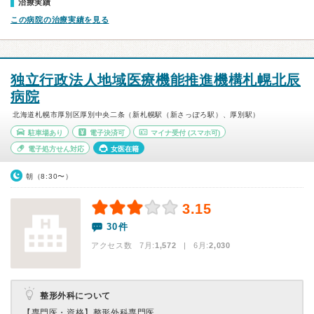
治療実績
この病院の治療実績を見る
独立行政法人地域医療機能推進機構札幌北辰
病院
北海道札幌市厚別区厚別中央二条（新札幌駅（新さっぽろ駅）、厚別駅）
駐車場あり
電子決済可
マイナ受付
(スマホ可)
電子処方せん対応
女医在籍
朝（8:30〜）
3.15
30件
アクセス数 7月:
1,572
| 6月:
2,030
整形外科について
【専門医・資格】
整形外科専門医