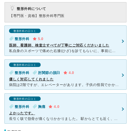
整形外科について
【専門医・資格】
整形外科専門医
整形外科の口コミ
整形外科
5.0
医師、看護師、検査士すべてが丁寧にご対応くださいました
私自身のスポーツで痛めた右膝(ひざ)を診てもらいに、事前に電話でコロナ禍の初診でも予約不要と確認し、土曜日に行きました。 ※提携駐車場あり(診察にかかった時間は何時間でも無料) ◆待ち時間は比
整形外科の口コミ
整形外科
肘関節の脱臼
4.0
優しく対応してくれました
病院は2階ですが、エレベーターがあります。子供の怪我でかかりましたが、医師、看護師、受付の職員の方の対応は優しく、安心してみてもらうことができました。 担当表があり、先生は何人もいるようです。たまた
整形外科の口コミ
整形外科
胸痛
4.0
よかったです。
長引く咳で肋骨が痛くなりかかりました。 駅からとても近く、2階でしたが低速のエレベーターも付いていたのでどんな方でも通いやすいのではないかと思います。受付の方も好感もてる対応でしたし、待合室も明るく