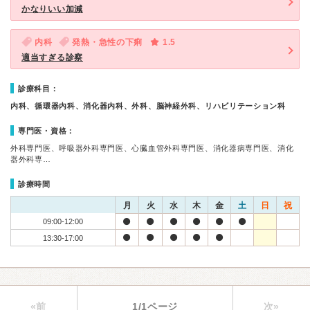
かなりいい加減
内科
発熱・急性の下痢
1.5
適当すぎる診察
診療科目：
内科、循環器内科、消化器内科、外科、脳神経外科、リハビリテーション科
専門医・資格：
外科専門医、呼吸器外科専門医、心臓血管外科専門医、消化器病専門医、消化
器外科専…
診療時間
月
火
水
木
金
土
日
祝
09:00-12:00
13:30-17:00
«前
1/1ページ
次»