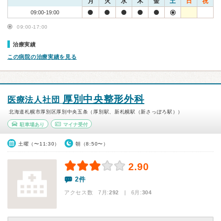
月
火
水
木
金
土
日
祝
09:00-19:00
09:00-17:00
治療実績
この病院の治療実績を見る
厚別中央整形外科
医療法人社団
北海道札幌市厚別区厚別中央五条（厚別駅、新札幌駅（新さっぽろ駅））
駐車場あり
マイナ受付
土曜（〜11:30）
朝（8:50〜）
2.90
2件
アクセス数 7月:
292
| 6月:
304