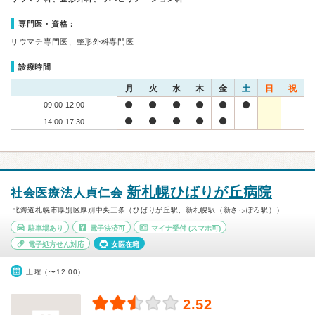
専門医・資格：
リウマチ専門医、整形外科専門医
診療時間
月
火
水
木
金
土
日
祝
09:00-12:00
14:00-17:30
新札幌ひばりが丘病院
社会医療法人貞仁会
北海道札幌市厚別区厚別中央三条（ひばりが丘駅、新札幌駅（新さっぽろ駅））
駐車場あり
電子決済可
マイナ受付
(スマホ可)
電子処方せん対応
女医在籍
土曜（〜12:00）
2.52