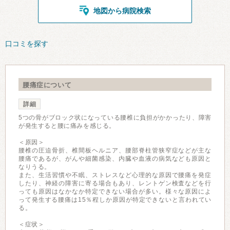
地図から病院検索
口コミを探す
腰痛症について
詳細
5つの骨がブロック状になっている腰椎に負担がかかったり、障害
が発生すると腰に痛みを感じる。
＜原因＞
腰椎の圧迫骨折、椎間板ヘルニア、腰部脊柱管狭窄症などが主な
腰痛であるが、がんや細菌感染、内臓や血液の病気なども原因と
なりうる。
また、生活習慣や不眠、ストレスなど心理的な原因で腰痛を発症
したり、神経の障害に寄る場合もあり、レントゲン検査などを行
っても原因はなかなか特定できない場合が多い。様々な原因によ
って発生する腰痛は15％程しか原因が特定できないと言われてい
る。
＜症状＞