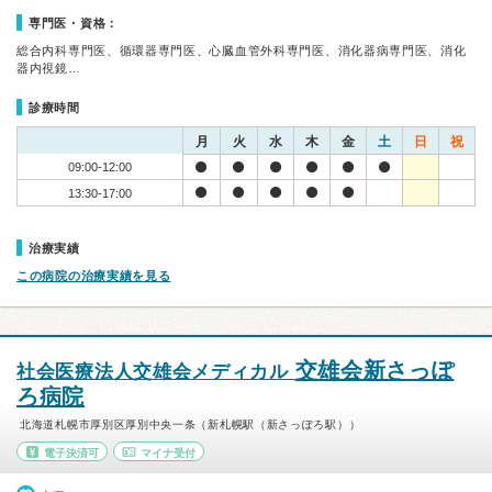
専門医・資格：
総合内科専門医、循環器専門医、心臓血管外科専門医、消化器病専門医、消化
器内視鏡…
診療時間
月
火
水
木
金
土
日
祝
09:00-12:00
13:30-17:00
治療実績
この病院の治療実績を見る
交雄会新さっぽ
社会医療法人交雄会メディカル
ろ病院
北海道札幌市厚別区厚別中央一条（新札幌駅（新さっぽろ駅））
電子決済可
マイナ受付