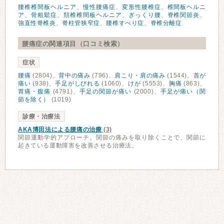
腰椎椎間板ヘルニア
、
慢性腰痛症
、
変形性腰椎症
、
椎間板ヘルニ
ア
、
骨粗鬆症
、
頚椎椎間板ヘルニア
、
ぎっくり腰
、
脊椎関節炎
、
強直性脊椎炎
、
脊柱管狭窄症
、
腰椎すべり症
、
脊椎分離症
腰痛症の関連項目（口コミ検索）
症状
腰痛
(2804)、
背中の痛み
(796)、
肩こり・肩の痛み
(1544)、
首が
痛い
(938)、
手足がしびれる
(1060)、
けが
(5553)、
胸痛
(863)、
胃痛・腹痛
(4791)、
手足の関節が痛い
(2000)、
手足が痛い（関
節を除く）
(1019)
診療・治療法
AKA博田法による腰痛の治療
(3)
関節運動学的アプローチ。関節の痛みを取り除くことで、関節に
起きている運動障害を改善させる治療法。