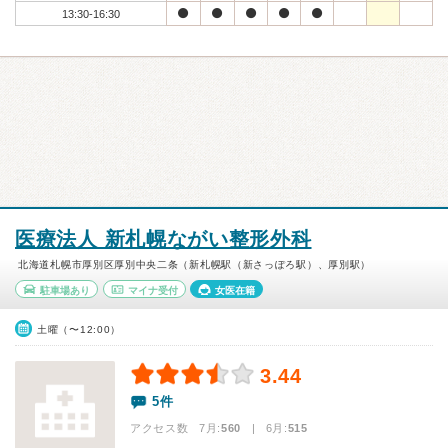
13:30-16:30
医療法人 新札幌ながい整形外科
北海道札幌市厚別区厚別中央二条（新札幌駅（新さっぽろ駅）、厚別駅）
駐車場あり
マイナ受付
女医在籍
土曜（〜12:00）
3.44
5件
アクセス数 7月:
560
| 6月:
515