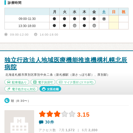
診療時間
月
火
水
木
金
土
日
祝
09:00-11:30
13:30-18:00
09:00-12:00
14:00-18:00
独立行政法人地域医療機能推進機構札幌北辰
病院
北海道札幌市厚別区厚別中央二条（新札幌駅（新さっぽろ駅）、厚別駅）
駐車場あり
電子決済可
マイナ受付
(スマホ可)
電子処方せん対応
女医在籍
朝（8:30〜）
3.15
30件
アクセス数 7月:
1,572
| 6月:
2,030