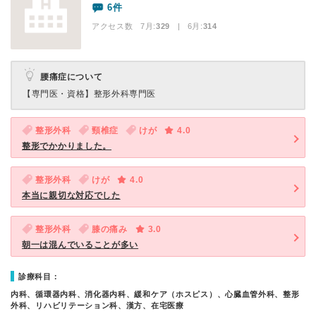
6件
アクセス数 7月:
329
| 6月:
314
腰痛症について
【専門医・資格】
整形外科専門医
整形外科
頸椎症
けが
4.0
整形でかかりました。
整形外科
けが
4.0
本当に親切な対応でした
整形外科
膝の痛み
3.0
朝一は混んでいることが多い
診療科目：
内科、循環器内科、消化器内科、緩和ケア（ホスピス）、心臓血管外科、整形
外科、リハビリテーション科、漢方、在宅医療