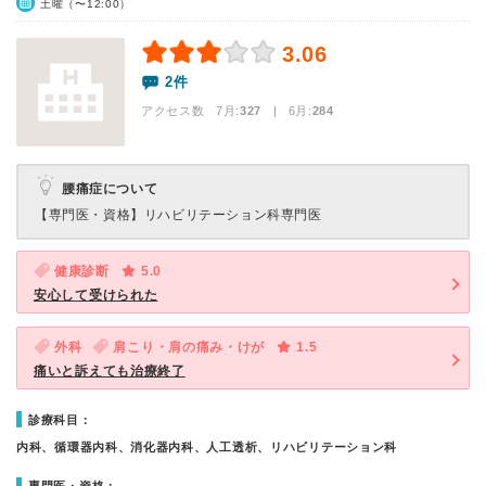
土曜（〜12:00）
3.06
2件
アクセス数 7月:
327
| 6月:
284
腰痛症について
【専門医・資格】
リハビリテーション科専門医
健康診断
5.0
安心して受けられた
外科
肩こり・肩の痛み・けが
1.5
痛いと訴えても治療終了
診療科目：
内科、循環器内科、消化器内科、人工透析、リハビリテーション科