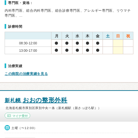
専門医・資格：
内科専門医、総合内科専門医、総合診療専門医、アレルギー専門医、リウマチ
専門医、…
診療時間
月
火
水
木
金
土
日
祝
08:30-12:00
13:00-17:00
治療実績
この病院の治療実績を見る
おおの整形外科
新札幌
北海道札幌市厚別区厚別中央一条（新札幌駅（新さっぽろ駅））
マイナ受付
土曜（〜12:00）