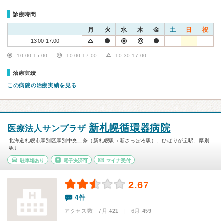
診療時間
月
火
水
木
金
土
日
祝
13:00-17:00
10:00-15:00
10:00-17:00
10:30-17:00
治療実績
この病院の治療実績を見る
新札幌循環器病院
医療法人サンプラザ
北海道札幌市厚別区厚別中央二条（新札幌駅（新さっぽろ駅）、ひばりが丘駅、厚別
駅）
駐車場あり
電子決済可
マイナ受付
2.67
4件
アクセス数 7月:
421
| 6月:
459