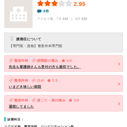
2.95
4件
アクセス数 7月:
442
| 6月:
530
腰痛症について
【専門医・資格】
整形外科専門医
整形外科
股関節の痛み
4.0
先生も看護師さんも受付の方も親切でした。
整形外科
けが
3.5
いまどき珍しい病院
整形外科
肩こり・肩の痛み
3.0
通院してました
診療科目：
リウマチ科、整形外科、リハビリテーション科