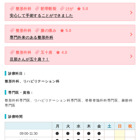
整形外科
靭帯断裂
けが
5.0
安心して手術することができました
整形外科
膝の痛み
5.0
専門外来のある整形外科
整形外科
五十肩
4.0
旦那さんが五十肩？！
診療科目：
整形外科、リハビリテーション科
専門医・資格：
整形外科専門医、リハビリテーション科専門医、脊椎脊髄外科専門医、麻酔科
専門医
診療時間
月
火
水
木
金
土
日
祝
09:00-11:30