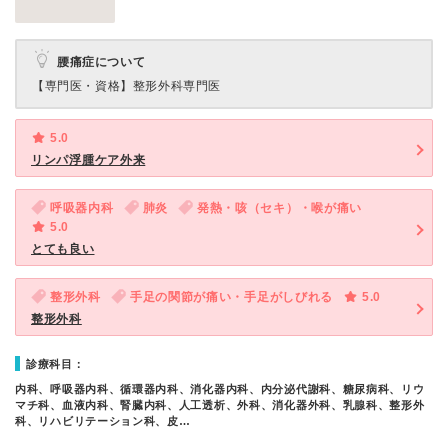
腰痛症について
【専門医・資格】
整形外科専門医
5.0
リンパ浮腫ケア外来
呼吸器内科
肺炎
発熱・咳（セキ）・喉が痛い
5.0
とても良い
整形外科
手足の関節が痛い・手足がしびれる
5.0
整形外科
診療科目：
内科、呼吸器内科、循環器内科、消化器内科、内分泌代謝科、糖尿病科、リウ
マチ科、血液内科、腎臓内科、人工透析、外科、消化器外科、乳腺科、整形外
科、リハビリテーション科、皮…