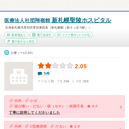
新札幌聖陵ホスピタル
医療法人社団翔嶺館
北海道札幌市厚別区厚別東四条（新札幌駅（新さっぽろ駅））
駐車場あり
電子決済可
マイナ受付
(スマホ可)
電子処方せん対応
土曜（〜12:00）
2.05
5件
アクセス数 7月:
256
| 6月:
368
内科
かぜ
頭が痛い・だるい・咳（セキ）・体調不良
4.0
丁寧に説明してくださいました
内科
2型糖尿病
だるい
2.0