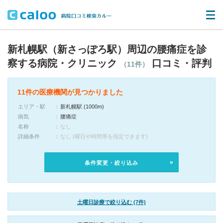
新札幌駅（新さっぽろ駅）周辺の腰痛症を診
察する病院・クリニック
口コミ・評判
（11件）
11件の医療機関が見つかりました
エリア・駅
新札幌駅 (1000m)
病気
腰痛症
名称
なし
詳細条件
なし (曜日や時間帯を指定できます)
条件変更・絞り込み
土曜日診療で絞り込む (7件)