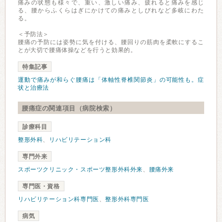
痛みの状態も様々で、重い、激しい痛み、疲れると痛みを感じ
る、腰からふくらはぎにかけての痛みとしびれなど多岐にわた
る。
＜予防法＞
腰痛の予防には姿勢に気を付ける、腰回りの筋肉を柔軟にするこ
とが大切で腰痛体操などを行うと効果的。
特集記事
運動で痛みが和らぐ腰痛は「体軸性脊椎関節炎」の可能性も。症
状と治療法
腰痛症の関連項目（病院検索）
診療科目
整形外科
、
リハビリテーション科
専門外来
スポーツクリニック・スポーツ整形外科外来
、
腰痛外来
専門医・資格
リハビリテーション科専門医
、
整形外科専門医
病気