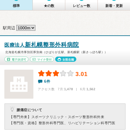
標準
★の数
レビュー数
新着・更新
駅周辺
新札幌整形外科病院
医療法人
北海道札幌市厚別区厚別南（ひばりが丘駅、新札幌駅（新さっぽろ駅））
電子決済可
マイナ受付
女医在籍
3.01
6件
アクセス数 7月:
1,478
| 6月:
1,562
腰痛症について
【専門外来】
スポーツクリニック・スポーツ整形外科外来
【専門医・資格】
整形外科専門医、リハビリテーション科専門医