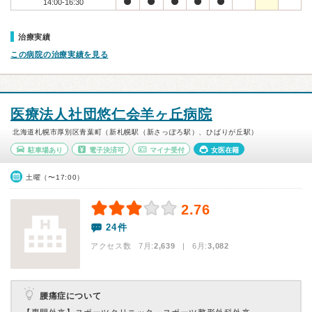
14:00-16:30
治療実績
この病院の治療実績を見る
医療法人社団悠仁会羊ヶ丘病院
北海道札幌市厚別区青葉町（新札幌駅（新さっぽろ駅）、ひばりが丘駅）
駐車場あり
電子決済可
マイナ受付
女医在籍
土曜（〜17:00）
2.76
24件
アクセス数 7月:
2,639
| 6月:
3,082
腰痛症について