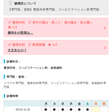
腰痛症について
【専門医・資格】
整形外科専門医、リハビリテーション科専門医
整形外科
背中の痛み・肩こり・肩の痛み・首が痛い
3.5
腕利きの院長は…
整形外科
靭帯損傷
2.0
大丈夫なの？
診療科目：
整形外科、リハビリテーション科、放射線科
専門医・資格：
リウマチ専門医、整形外科専門医、リハビリテーション科専門医、放射線科専
門医
診療時間
月
火
水
木
金
土
日
祝
08:50-11:30