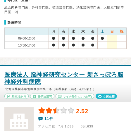
専門医・資格：
総合内科専門医、外科専門医、循環器専門医、消化器病専門医、大腸肛門病専
門医、消…
診療時間
月
火
水
木
金
土
日
祝
09:00-12:00
13:30-17:00
医療法人 脳神経研究センター 新さっぽろ脳
神経外科病院
北海道札幌市厚別区厚別中央一条（新札幌駅（新さっぽろ駅））
駐車場あり
電子決済可
マイナ受付
(スマホ可)
女医在籍
2.52
11件
アクセス数 7月:
1,055
| 6月:
639