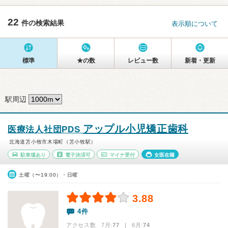
22
件の検索結果
表示順について
標準
★の数
レビュー数
新着・更新
駅周辺
アップル小児矯正歯科
医療法人社団PDS
北海道苫小牧市木場町（苫小牧駅）
駐車場あり
電子決済可
マイナ受付
女医在籍
土曜（〜19:00）・日曜
3.88
4件
アクセス数 7月:
77
| 6月:
74