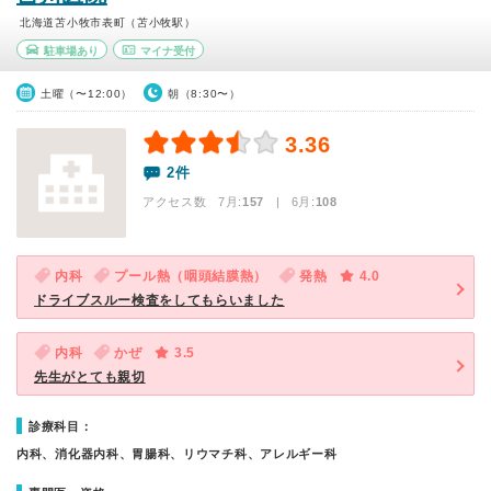
北海道苫小牧市表町（苫小牧駅）
駐車場あり
マイナ受付
土曜（〜12:00）
朝（8:30〜）
3.36
2件
アクセス数 7月:
157
| 6月:
108
内科
プール熱（咽頭結膜熱）
発熱
4.0
ドライブスルー検査をしてもらいました
内科
かぜ
3.5
先生がとても親切
診療科目：
内科、消化器内科、胃腸科、リウマチ科、アレルギー科