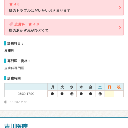
4.0
肌のトラブルはだいたいおさまります
皮膚科
4.0
指のあかぎれがひどくて
診療科目：
皮膚科
専門医・資格：
皮膚科専門医
診療時間
月
火
水
木
金
土
日
祝
08:30-17:00
08:30-12:30
吉川医院