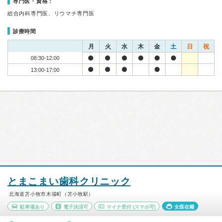
専門医・資格：
総合内科専門医、リウマチ専門医
診療時間
月
火
水
木
金
土
日
祝
08:30-12:00
13:00-17:00
とまこまい歯科クリニック
北海道苫小牧市木場町（苫小牧駅）
駐車場あり
電子決済可
マイナ受付
(スマホ可)
女医在籍