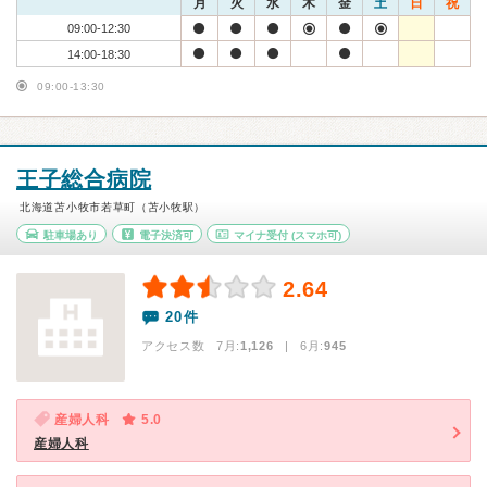
月
火
水
木
金
土
日
祝
09:00-12:30
14:00-18:30
09:00-13:30
王子総合病院
北海道苫小牧市若草町（苫小牧駅）
駐車場あり
電子決済可
マイナ受付
(スマホ可)
2.64
20件
アクセス数 7月:
1,126
| 6月:
945
産婦人科
5.0
産婦人科