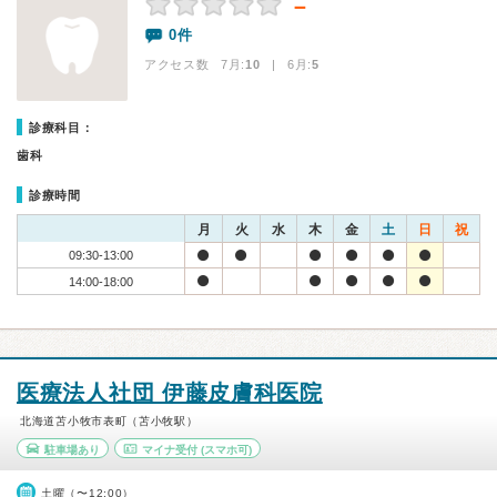
－
0件
アクセス数 7月:
10
| 6月:
5
診療科目：
歯科
診療時間
月
火
水
木
金
土
日
祝
09:30-13:00
14:00-18:00
医療法人社団 伊藤皮膚科医院
北海道苫小牧市表町（苫小牧駅）
駐車場あり
マイナ受付
(スマホ可)
土曜（〜12:00）