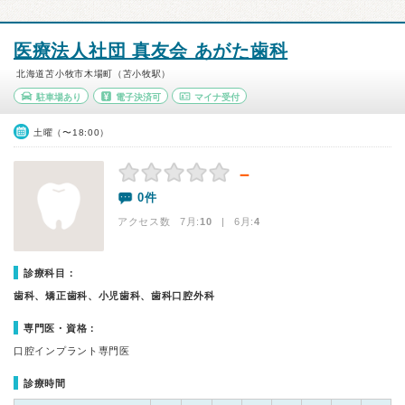
医療法人社団 真友会 あがた歯科
北海道苫小牧市木場町（苫小牧駅）
駐車場あり
電子決済可
マイナ受付
土曜（〜18:00）
－
0件
アクセス数 7月:
10
| 6月:
4
診療科目：
歯科、矯正歯科、小児歯科、歯科口腔外科
専門医・資格：
口腔インプラント専門医
診療時間