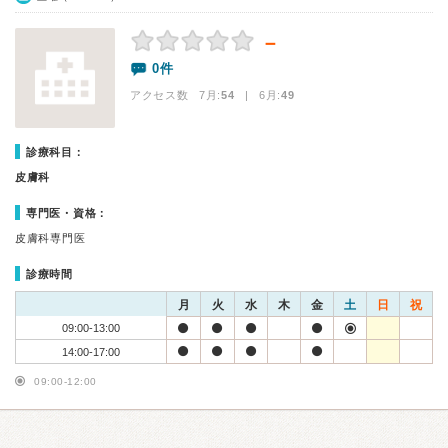
－
0件
アクセス数 7月:
54
| 6月:
49
診療科目：
皮膚科
専門医・資格：
皮膚科専門医
診療時間
月
火
水
木
金
土
日
祝
09:00-13:00
14:00-17:00
09:00-12:00