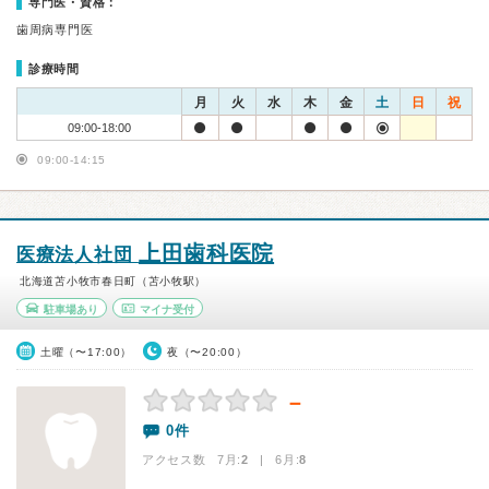
専門医・資格：
歯周病専門医
診療時間
月
火
水
木
金
土
日
祝
09:00-18:00
09:00-14:15
上田歯科医院
医療法人社団
北海道苫小牧市春日町（苫小牧駅）
駐車場あり
マイナ受付
土曜（〜17:00）
夜（〜20:00）
－
0件
アクセス数 7月:
2
| 6月:
8