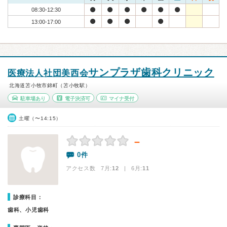
08:30-12:30
13:00-17:00
サンプラザ歯科クリニック
医療法人社団美西会
北海道苫小牧市錦町（苫小牧駅）
駐車場あり
電子決済可
マイナ受付
土曜（〜14:15）
－
0件
アクセス数 7月:
12
| 6月:
11
診療科目：
歯科、小児歯科