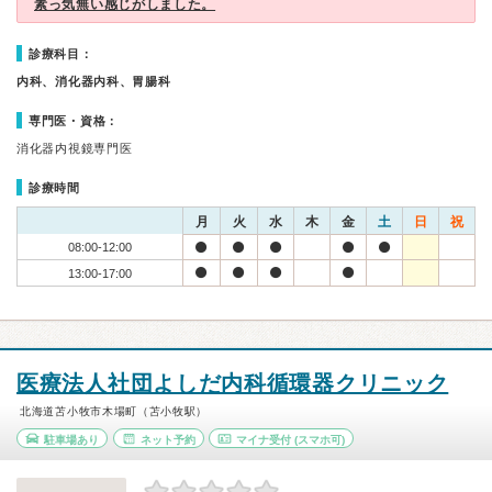
素っ気無い感じがしました。
診療科目：
内科、消化器内科、胃腸科
専門医・資格：
消化器内視鏡専門医
診療時間
月
火
水
木
金
土
日
祝
08:00-12:00
13:00-17:00
医療法人社団よしだ内科循環器クリニック
北海道苫小牧市木場町（苫小牧駅）
駐車場あり
ネット予約
マイナ受付
(スマホ可)