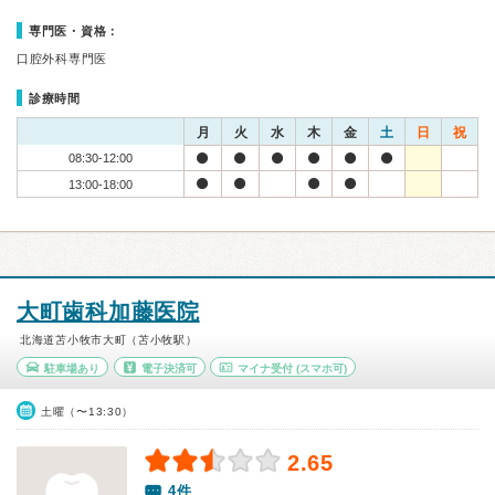
専門医・資格：
口腔外科専門医
診療時間
月
火
水
木
金
土
日
祝
08:30-12:00
13:00-18:00
大町歯科加藤医院
北海道苫小牧市大町（苫小牧駅）
駐車場あり
電子決済可
マイナ受付
(スマホ可)
土曜（〜13:30）
2.65
4件