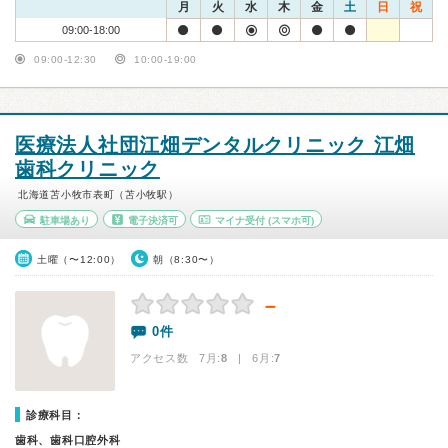
月
火
水
木
金
土
日
祝
09:00-18:00
09:00-12:30
10:00-19:00
医療法人社団江畑デンタルクリニック 江畑
歯科クリニック
北海道苫小牧市表町（苫小牧駅）
駐車場あり
電子決済可
マイナ受付
(スマホ可)
土曜（〜12:00）
朝（8:30〜）
－
0件
アクセス数 7月:
8
| 6月:
7
診療科目：
歯科、歯科口腔外科