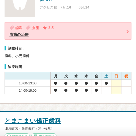
アクセス数 7月:
16
| 6月:
14
歯科
虫歯
3.5
虫歯の治療
診療科目：
歯科、小児歯科
診療時間
月
火
水
木
金
土
日
祝
10:00-13:00
14:00-19:00
とまこまい矯正歯科
北海道苫小牧市表町（苫小牧駅）