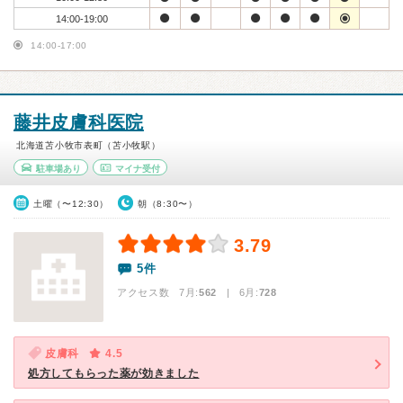
14:00-19:00
14:00-17:00
藤井皮膚科医院
北海道苫小牧市表町（苫小牧駅）
駐車場あり
マイナ受付
土曜（〜12:30）
朝（8:30〜）
3.79
5件
アクセス数 7月:
562
| 6月:
728
皮膚科
4.5
処方してもらった薬が効きました