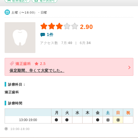
駐車場あり
電子決済可
土曜（〜18:00）・日曜
2.90
1件
アクセス数 7月:
40
| 6月:
34
矯正歯科
2.5
保定期間、辛くて大変でした。
診療科目：
矯正歯科
診療時間
月
火
水
木
金
土
日
祝
13:00-19:00
10:00-18:00