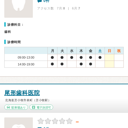
0件
アクセス数 7月:
8
| 6月:
7
診療科目：
歯科
診療時間
月
火
水
木
金
土
日
祝
09:00-13:00
14:00-19:00
尾形歯科医院
北海道苫小牧市表町（苫小牧駅）
駐車場あり
電子決済可
－