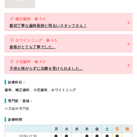
矯正歯科
5.0
親切丁寧な歯科医師と明るいスタッフさん！
ホワイトニング
4.5
接客がとても丁寧でした。
小児歯科
4.0
子供も怖がらずに治療を受けられました。
診療科目：
歯科、矯正歯科、小児歯科、ホワイトニング
専門医・資格：
小児歯科専門医
診療時間
月
火
水
木
金
土
日
祝
10:00-12:30