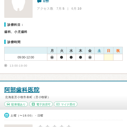
0件
アクセス数 7月:
5
| 6月:
10
診療科目：
歯科、小児歯科
診療時間
月
火
水
木
金
土
日
祝
09:00-12:00
13:00-19:00
阿部歯科医院
北海道苫小牧市表町（苫小牧駅）
駐車場あり
電子決済可
マイナ受付
土曜（〜18:00）・日曜