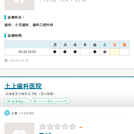
アクセス数 7月:
4
| 6月:
10
診療科目：
歯科、小児歯科、歯科口腔外科
診療時間
月
火
水
木
金
土
日
祝
08:30-18:50
08:00-12:50
土上歯科医院
北海道苫小牧市王子町（苫小牧駅）
駐車場あり
マイナ受付
(スマホ可)
土曜（〜13:00）
－