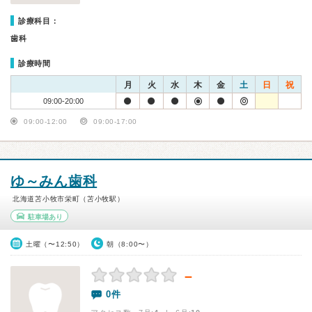
診療科目：
歯科
診療時間
月
火
水
木
金
土
日
祝
09:00-20:00
09:00-12:00
09:00-17:00
ゆ～みん歯科
北海道苫小牧市栄町（苫小牧駅）
駐車場あり
土曜（〜12:50）
朝（8:00〜）
－
0件