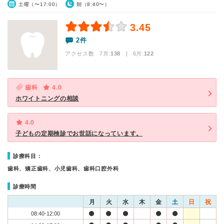
土曜（〜17:00）
朝（8:40〜）
3.45
2件
アクセス数 7月:
138
| 6月:
122
歯科
4.0
ホワイトニングの相談
4.0
子どもの定期検診でお世話になっています。
診療科目：
歯科、矯正歯科、小児歯科、歯科口腔外科
診療時間
月
火
水
木
金
土
日
祝
08:40-12:00