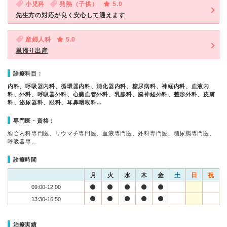
小児科
発熱（子供）
5.0
先生方の対応が良く安心して通えます
産婦人科
5.0
里帰り出産
診療科目：
内科、呼吸器内科、循環器内科、消化器内科、糖尿病科、神経内科、血液内
科、外科、呼吸器外科、心臓血管外科、乳腺科、脳神経外科、整形外科、皮膚
科、泌尿器科、眼科、耳鼻咽喉科…
専門医・資格：
総合内科専門医、リウマチ専門医、血液専門医、外科専門医、糖尿病専門医、
呼吸器専…
診療時間
月
火
水
木
金
土
日
祝
09:00-12:00
13:30-16:50
治療実績