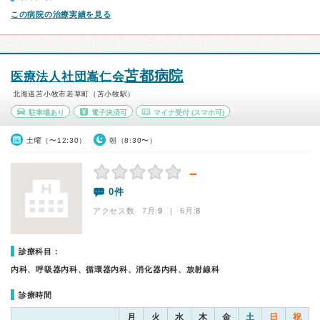
この病院の治療実績を見る
苫都病院
医療法人社団嵩仁会
北海道苫小牧市若草町（苫小牧駅）
駐車場あり
電子決済可
マイナ受付
(スマホ可)
土曜（〜12:30）
朝（8:30〜）
－
0件
アクセス数 7月:
9
| 6月:
8
診療科目：
内科、呼吸器内科、循環器内科、消化器内科、放射線科
診療時間
月
火
水
木
金
土
日
祝