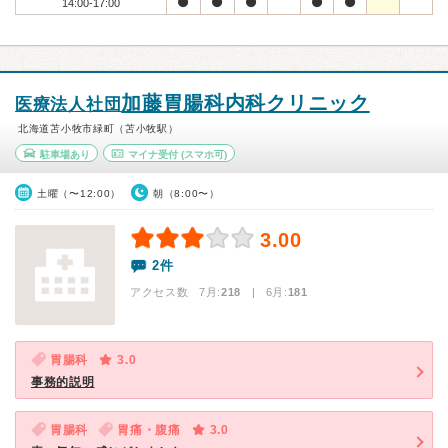
14:00-17:00
加藤胃腸科内科クリニック
医療法人社団
北海道苫小牧市緑町（苫小牧駅）
駐車場あり
マイナ受付
(スマホ可)
土曜（〜12:00）
朝（8:00〜）
3.00
2件
アクセス数 7月:
218
| 6月:
181
胃腸科
3.0
事務的説明
胃腸科
胃痛・腹痛
3.0