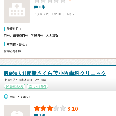
－
0件
アクセス数 7月:
10
| 6月:
7
診療科目：
内科、循環器内科、腎臓内科、人工透析
専門医・資格：
循環器専門医
響さくら苫小牧歯科クリニック
医療法人社団
北海道苫小牧市木場町（苫小牧駅）
駐車場あり
マイナ受付
土曜（〜13:00）
3.10
1件