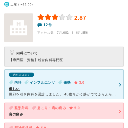
土曜（〜12:00）
2.87
12件
アクセス数 7月:
682
| 6月:
856
内科について
【専門医・資格】
総合内科専門医
内科の口コミ
内科
インフルエンザ
発熱
3.0
優しい
風邪を引き内科を受診しました。 40度ちかく熱がでてふらふらしながは受付をすませ 待ち時間が１時間ぐらいあるとき 受付の方がきてベットでやすみますか？と声をかけてくださりました。 よこになって
整形外科
肩こり・肩の痛み
5.0
肩の痛み