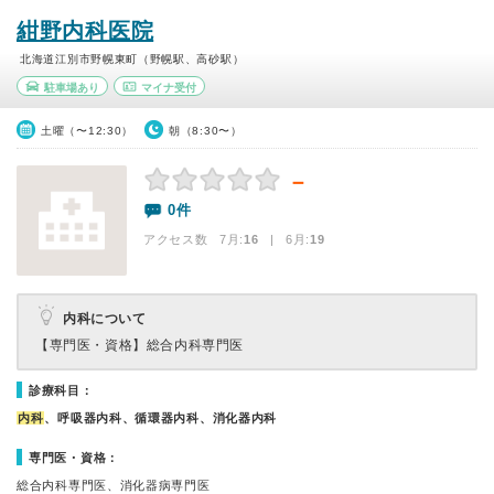
紺野内科医院
北海道江別市野幌東町（野幌駅、高砂駅）
駐車場あり
マイナ受付
土曜（〜12:30）
朝（8:30〜）
－
0件
アクセス数 7月:
16
| 6月:
19
内科について
【専門医・資格】
総合内科専門医
診療科目：
内科
、呼吸器内科、循環器内科、消化器内科
専門医・資格：
総合内科専門医、消化器病専門医