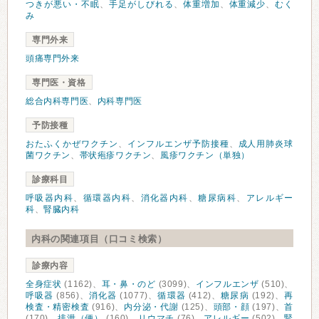
つきが悪い・不眠
、
手足がしびれる
、
体重増加
、
体重減少
、
むく
み
専門外来
頭痛専門外来
専門医・資格
総合内科専門医
、
内科専門医
予防接種
おたふくかぜワクチン
、
インフルエンザ予防接種
、
成人用肺炎球
菌ワクチン
、
帯状疱疹ワクチン
、
風疹ワクチン（単独）
診療科目
呼吸器内科
、
循環器内科
、
消化器内科
、
糖尿病科
、
アレルギー
科
、
腎臓内科
内科の関連項目（口コミ検索）
診療内容
全身症状
(1162)、
耳・鼻・のど
(3099)、
インフルエンザ
(510)、
呼吸器
(856)、
消化器
(1077)、
循環器
(412)、
糖尿病
(192)、
再
検査・精密検査
(916)、
内分泌・代謝
(125)、
頭部・顔
(197)、
首
(170)、
排泄（便）
(160)、
リウマチ
(76)、
アレルギー
(502)、
腎