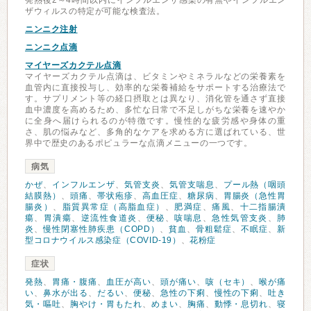
発熱後2～4時間以内にインフルエンザ感染の有無やインフルエン
ザウィルスの特定が可能な検査法。
ニンニク注射
ニンニク点滴
マイヤーズカクテル点滴
マイヤーズカクテル点滴は、ビタミンやミネラルなどの栄養素を
血管内に直接投与し、効率的な栄養補給をサポートする治療法で
す。サプリメント等の経口摂取とは異なり、消化管を通さず直接
血中濃度を高めるため、多忙な日常で不足しがちな栄養を速やか
に全身へ届けられるのが特徴です。慢性的な疲労感や身体の重
さ、肌の悩みなど、多角的なケアを求める方に選ばれている、世
界中で歴史のあるポピュラーな点滴メニューの一つです。
病気
かぜ
、
インフルエンザ
、
気管支炎
、
気管支喘息
、
プール熱（咽頭
結膜熱）
、
頭痛
、
帯状疱疹
、
高血圧症
、
糖尿病
、
胃腸炎（急性胃
腸炎）
、
脂質異常症（高脂血症）
、
肥満症
、
痛風
、
十二指腸潰
瘍
、
胃潰瘍
、
逆流性食道炎
、
便秘
、
咳喘息
、
急性気管支炎
、
肺
炎
、
慢性閉塞性肺疾患（COPD）
、
貧血
、
骨粗鬆症
、
不眠症
、
新
型コロナウイルス感染症（COVID-19）
、
花粉症
症状
発熱
、
胃痛・腹痛
、
血圧が高い
、
頭が痛い
、
咳（セキ）
、
喉が痛
い
、
鼻水が出る
、
だるい
、
便秘
、
急性の下痢
、
慢性の下痢
、
吐き
気・嘔吐
、
胸やけ・胃もたれ
、
めまい
、
胸痛
、
動悸・息切れ
、
寝