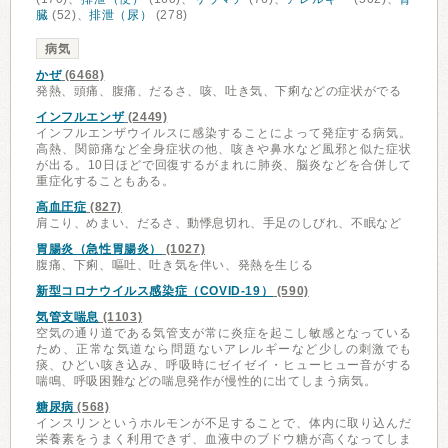
臓
(52)、
排泄（尿）
(278)
病気
かぜ
(6468)
発熱、頭痛、腹痛、だるさ、咳、吐き気、下痢などの症状がでる
インフルエンザ
(2449)
インフルエンザウイルスに感染することによって発症する病気。
高熱、関節痛など全身症状の他、咳きや鼻水など風邪と似た症状
が出る。10日ほどで回復するがまれに肺炎、脳炎などを合併して
重症化することもある。
高血圧症
(827)
肩こり、めまい、だるさ、動悸息切れ、手足のしびれ、不眠など
胃腸炎（急性胃腸炎）
(1027)
腹痛、下痢、嘔吐、吐き気を伴い、発熱を生じる
新型コロナウイルス感染症（COVID-19）
(590)
気管支喘息
(1103)
空気の通り道である気管支が常に炎症を起こし敏感となっている
ため、正常な気道なら問題ないアレルギーなど少しの刺激でも
痰、ひどい咳き込み、呼吸時にゼイゼイ・ヒューヒュー音がする
喘鳴、呼吸困難などの喘息発作が慢性的に出てしまう病気。
糖尿病
(568)
インスリンというホルモンが不足することで、体内に取り込んだ
栄養素をうまく利用できず、血液中のブドウ糖が高くなってしま