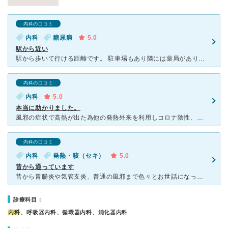
内科の口コミ
内科
糖尿病
5.0
駅から近い
駅から歩いて行ける距離です。 駐車場もあり隣には薬局があります。 混んでる時もありますが親切に対応して下さります。 平日休みの日があるので休みの日を調べて行くのが良いかなと思います。 混んでな
内科の口コミ
内科
5.0
本当に助かりました。
風邪の症状で高熱が出た為他の発熱外来を利用しコロナ陰性、ただの風邪だからと何も診察せずに薬だけ出されて帰されました。その後症状が悪化した為また発熱外来へ行ったところまた診察はせずに薬だけ出されました。
内科の口コミ
内科
発熱・咳（セキ）
5.0
昔から通っています
昔から胃腸炎や気管支炎、普通の風邪まで色々とお世話になっています。 医師も看護師さんも、丁寧で優しいです。 先日は発熱や咳が止まらない症状があり、こちらの病院で診察を受けました。 他の病院で頂い
診療科目：
内科
、呼吸器内科、循環器内科、消化器内科