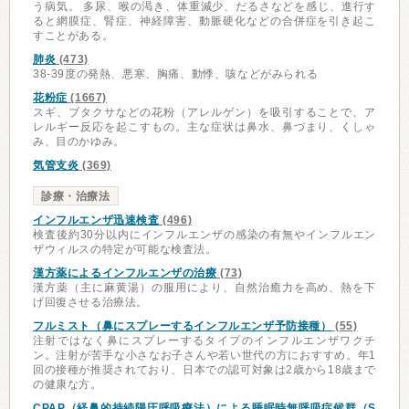
う病気。 多尿、喉の渇き、体重減少、だるさなどを感じ、進行す
ると網膜症、腎症、神経障害、動脈硬化などの合併症を引き起こ
すことがある。
肺炎
(473)
38-39度の発熱、悪寒、胸痛、動悸、咳などがみられる
花粉症
(1667)
スギ、ブタクサなどの花粉（アレルゲン）を吸引することで、ア
レルギー反応を起こすもの。主な症状は鼻水、鼻づまり、くしゃ
み、目のかゆみ。
気管支炎
(369)
診療・治療法
インフルエンザ迅速検査
(496)
検査後約30分以内にインフルエンザの感染の有無やインフルエン
ザウィルスの特定が可能な検査法。
漢方薬によるインフルエンザの治療
(73)
漢方薬（主に麻黄湯）の服用により、自然治癒力を高め、熱を下
げ回復させる治療法。
フルミスト（鼻にスプレーするインフルエンザ予防接種）
(55)
注射ではなく鼻にスプレーするタイプのインフルエンザワクチ
ン。注射が苦手な小さなお子さんや若い世代の方におすすめ。年1
回の接種が推奨されており、日本での認可対象は2歳から18歳まで
の健康な方。
CPAP（経鼻的持続陽圧呼吸療法）による睡眠時無呼吸症候群（S