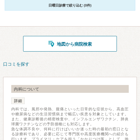
日曜日診療で絞り込む (0件)
地図から病院検索
口コミを探す
内科について
詳細
内科では、風邪や発熱、腹痛といった日常的な症状から、高血圧
や糖尿病などの生活習慣病まで幅広い疾患を対象としています。
また、健康診断後の精密検査や、インフルエンザワクチン、肺炎
球菌ワクチンなどの予防接種にも対応します。
急な体調不良や、何科に行けばいいか迷った時の最初の窓口とな
る診療科であり、必要に応じて専門医や高度医療機関への紹介も
行います。プライマリ・ケアを担う「かかりつけ医」として、地