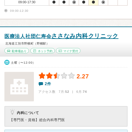
09:00-17:30
09:00-12:30
ささなみ内科クリニック
医療法人社団仁寿会
北海道江別市野幌町（野幌駅）
駐車場あり
ネット予約
マイナ受付
土曜（〜12:00）
2.27
2件
アクセス数 7月:
52
| 6月:
74
内科について
【専門医・資格】
総合内科専門医