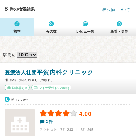
8
件の検索結果
表示順について
標準
★の数
レビュー数
新着・更新
駅周辺
平賀内科クリニック
医療法人社団
北海道江別市野幌東町（野幌駅）
駐車場あり
マイナ受付
(スマホ可)
朝（8:30〜）
4.00
5件
アクセス数 7月:
283
| 6月:
265