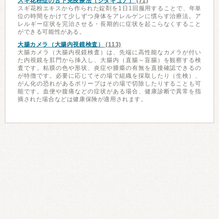
スギ花粉症の舌下免疫療法（シダキュア）
(71)
スギ花粉エキスから作られた錠剤を1日1回服用することで、年単
位の時間をかけて少しずつ身体をアレルゲンに慣らす治療法。ア
レルギー症状を完治させる・長期的に症状を起こらなくすること
ができる可能性がある。
大腸カメラ（大腸内視鏡検査）
(113)
大腸カメラ（大腸内視鏡検査）は、先端に高性能なカメラが付い
た内視鏡を肛門から挿入し、大腸内（直腸～盲腸）を観察する検
査です。粘膜の色や形状、炎症や腫瘍の有無を直接確認できるの
が特徴です。必要に応じてその場で組織を採取したり（生検）、
がん化の恐れがあるポリープはその場で切除したりすることも可
能です。血便や腹痛などの症状がある場合、健康診断で異常を指
摘された場合などは健康保険が適用されます。