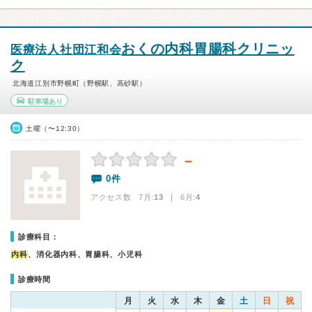
おくの内科胃腸科クリニッ
医療法人社団江和会
ク
北海道江別市野幌町（野幌駅、高砂駅）
駐車場あり
土曜（〜12:30）
－
0件
アクセス数 7月:
13
| 6月:
4
診療科目：
内科
、消化器内科、胃腸科、小児科
診療時間
月
火
水
木
金
土
日
祝