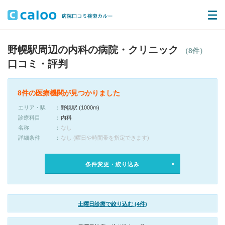
野幌駅周辺の内科の病院・クリニック
（8件）
口コミ・評判
8件の医療機関が見つかりました
エリア・駅
野幌駅 (1000m)
診療科目
内科
名称
なし
詳細条件
なし (曜日や時間帯を指定できます)
条件変更・絞り込み
土曜日診療で絞り込む (4件)