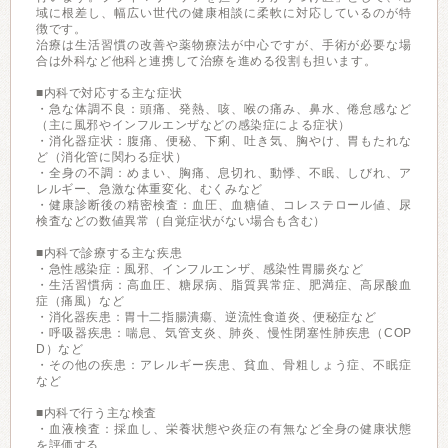
域に根差し、幅広い世代の健康相談に柔軟に対応しているのが特
徴です。
治療は生活習慣の改善や薬物療法が中心ですが、手術が必要な場
合は外科など他科と連携して治療を進める役割も担います。
■内科で対応する主な症状
・急な体調不良：頭痛、発熱、咳、喉の痛み、鼻水、倦怠感など
（主に風邪やインフルエンザなどの感染症による症状）
・消化器症状：腹痛、便秘、下痢、吐き気、胸やけ、胃もたれな
ど（消化管に関わる症状）
・全身の不調：めまい、胸痛、息切れ、動悸、不眠、しびれ、ア
レルギー、急激な体重変化、むくみなど
・健康診断後の精密検査：血圧、血糖値、コレステロール値、尿
検査などの数値異常（自覚症状がない場合も含む）
■内科で診療する主な疾患
・急性感染症：風邪、インフルエンザ、感染性胃腸炎など
・生活習慣病：高血圧、糖尿病、脂質異常症、肥満症、高尿酸血
症（痛風）など
・消化器疾患：胃十二指腸潰瘍、逆流性食道炎、便秘症など
・呼吸器疾患：喘息、気管支炎、肺炎、慢性閉塞性肺疾患（COP
D）など
・その他の疾患：アレルギー疾患、貧血、骨粗しょう症、不眠症
など
■内科で行う主な検査
・血液検査：採血し、栄養状態や炎症の有無など全身の健康状態
を評価する