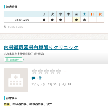
診療時間
月
火
水
木
金
土
日
祝
08:30-17:00
08:30-12:30
内科循環器科白樺通りクリニック
北海道江別市野幌若葉町（野幌駅）
駐車場あり
－
0件
アクセス数 7月:
33
| 6月:
15
診療科目：
内科
、呼吸器内科、循環器内科、漢方