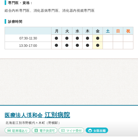
専門医・資格：
総合内科専門医、消化器病専門医、消化器内視鏡専門医
診療時間
月
火
水
木
金
土
日
祝
07:30-11:30
13:30-17:00
江別病院
医療法人渓和会
北海道江別市野幌代々木町（野幌駅）
駐車場あり
電子決済可
マイナ受付
女医在籍