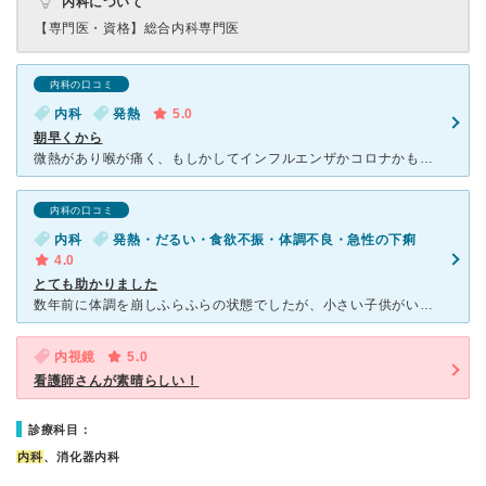
内科について
【専門医・資格】
総合内科専門医
内科の口コミ
内科
発熱
5.0
朝早くから
微熱があり喉が痛く、もしかしてインフルエンザかコロナかもしれないと思い行きました。 駅からも割と近く駐車場も広めです。 検査をしてもらい、インフルエンザ陽性でした。 待ち時間もそんなにかからずに
内科の口コミ
内科
発熱・だるい・食欲不振・体調不良・急性の下痢
4.0
とても助かりました
数年前に体調を崩しふらふらの状態でしたが、小さい子供がいる為なかなか自由に病院に行けなくてやっとのことで行きました、点滴をすることになったのですが、長時間の為、それも無理かと思いましたが、その間子供を
内視鏡
5.0
看護師さんが素晴らしい！
診療科目：
内科
、消化器内科