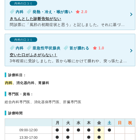
内科の口コミ
内科
発熱・冷え・喉が痛い
2.0
きちんとした診断告知がない
問診票に「風邪の初期症状と思う」と記しました。それに基づいてのことなのでしょうが、診察は喉をみて、悪寒はいつから？そして聴診器を当てられた程度で診断はくだされずでした。むろん、処方はされましたが。住宅
内科の口コミ
内科
亜急性甲状腺炎
首が腫れる
1.0
空いた口がふさがらない！
3年程前に受診しました。首から喉にかけて腫れや、突っ張たような、寝返りしても違和感がありまずは、内科と思って。診察室に入るなり、上から目線な感じで。 上の説明を私がすると、話しが終わるや
診療科目：
内科
、消化器内科、胃腸科
専門医・資格：
総合内科専門医、消化器病専門医、肝臓専門医
診療時間
月
火
水
木
金
土
日
祝
09:00-12:00
13:30-17:00