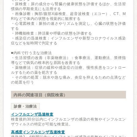
・尿検査：尿の成分から腎臓の健康状態を評価するほか、生活習
慣病の早期発見にも活用する
・画像診断：胸部/腹部X線検査、超音波検査（エコー）、CT、M
RIなどで体内の状態を視覚的に観察する
・心電図検査：脈拍の速さやリズムを測定し、心臓の状態を評価
する
・肺機能検査：肺活量や呼吸の状態を評価する
・感染症の迅速検査：インフルエンザや新型コロナウイルス感染
症などを短時間で判定する
■内科で行う主な治療法
・生活習慣の改善（非薬物療法）：食事療法、運動療法、禁煙指
導などで病気の根本的な原因を改善する
・薬物療法：症状の緩和や感染症の治療、慢性疾患をコントロー
ルするための薬を処方する
・その他の処置：脱水や急な痛み、炎症を抑えるための点滴など
の処置を行う
内科の関連項目（病院検索）
診療・治療法
インフルエンザ迅速検査
検査後約30分以内にインフルエンザの感染の有無やインフルエン
ザウィルスの特定が可能な検査法。
高感度インフルエンザ迅速検査