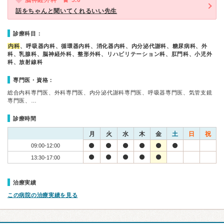
脳神経外科
5.0
話をちゃんと聞いてくれるいい先生
診療科目：
内科
、呼吸器内科、循環器内科、消化器内科、内分泌代謝科、糖尿病科、外
科、乳腺科、脳神経外科、整形外科、リハビリテーション科、肛門科、小児外
科、放射線科
専門医・資格：
総合内科専門医、外科専門医、内分泌代謝科専門医、呼吸器専門医、気管支鏡
専門医、…
診療時間
月
火
水
木
金
土
日
祝
09:00-12:00
13:30-17:00
治療実績
この病院の治療実績を見る