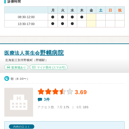
診療時間
月
火
水
木
金
土
日
祝
08:30-12:00
13:30-17:00
野幌病院
医療法人英生会
北海道江別市野幌町（野幌駅）
駐車場あり
マイナ受付
(スマホ可)
朝（8:30〜）
3.69
3件
アクセス数 7月:
175
| 6月:
185
内科の口コミ