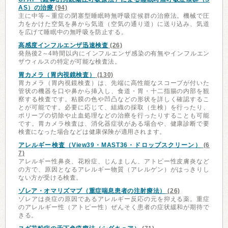
AS）の治療
(94)
主に中等～重症の閉塞型睡眠時無呼吸症候群の治療法。機械で圧
力をかけた空気を鼻から気道（空気の通り道）に送り込み、気道
を広げて睡眠中の無呼吸を防止する。
高感度インフルエンザ迅速検査
(26)
発熱後2～4時間以内にインフルエンザ感染の有無やインフルエン
ザウィルスの特定が可能な検査法。
胃カメラ（胃内視鏡検査）
(130)
胃カメラ（胃内視鏡検査）は、先端に高性能なスコープが付いた
管状の機器を口や鼻から挿入し、食道・胃・十二指腸の内部を観
察する検査です。粘膜の色や凹凸などの形状を詳しく確認するこ
とが可能です。必要に応じて、組織の採取（生検）を行ったり、
ポリープの切除や止血処理などの治療を行ったりすることも可能
です。胃カメラ検査は、消化器症状がある場合や、健康診断で要
検査になった場合などは健康保険が適用されます。
アレルギー検査（View39・MAST36・ドロップスクリーン）
(6
7)
アレルギー性鼻炎、花粉症、じんましん、アトピー性皮膚炎など
の方で、原因となるアレルギー物質（アレルゲン）がはっきりし
ない方が受ける検査。
ゾレア・オマリズマブ（重症喘息患者の注射療法）
(26)
ゾレアは炎症の原因であるアレルギー反応の元を抑える薬。重症
のアレルギー性（アトピー性）ぜんそく患者の症状緩和が期待で
きる。