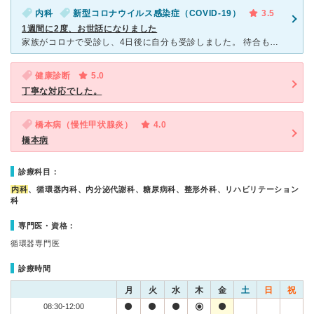
内科
新型コロナウイルス感染症（COVID-19）
3.5
1週間に2度、お世話になりました
家族がコロナで受診し、4日後に自分も受診しました。 待合もパーテーションの隔離スペースで、受付の方も看護師さんも親切に普通に接してくださいました。 1度目は症状があったものの早かったようで陰性。
健康診断
5.0
丁寧な対応でした。
橋本病（慢性甲状腺炎）
4.0
橋本病
診療科目：
内科
、循環器内科、内分泌代謝科、糖尿病科、整形外科、リハビリテーション
科
専門医・資格：
循環器専門医
診療時間
月
火
水
木
金
土
日
祝
08:30-12:00