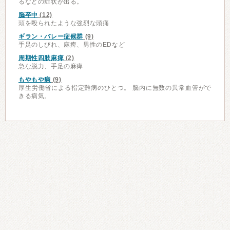
るなどの症状が出る。
脳卒中
(12)
頭を殴られたような強烈な頭痛
ギラン・バレー症候群
(9)
手足のしびれ、麻痺、男性のEDなど
周期性四肢麻痺
(2)
急な脱力、手足の麻痺
もやもや病
(9)
厚生労働省による指定難病のひとつ。 脳内に無数の異常血管がで
きる病気。