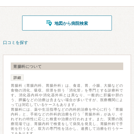
地図から病院検索
口コミを探す
胃腸科について
詳細
胃腸科（胃腸内科、胃腸外科）は、食道、胃、小腸、大腸などの
食物の消化、吸収、排泄を担う「消化管」を専門とする診療科で
す。消化器内科や消化器外科とは異なり、一般的に肝臓や胆の
う、膵臓などの治療は含まない場合が多いですが、医療機関によ
っては対応しているケースもあります。
胃腸科には、薬や生活指導などの内科的治療を中心に行う「胃腸
内科」と、手術などの外科的治療を行う「胃腸外科」があり、そ
れぞれの特性に応じた検査や治療が行われます。また、実際の医
療現場では、胃腸内科で検査をして病気を発見し、胃腸外科で手
術を行うなど、双方の専門性を活かし、連携して治療を行うケー
スもあります。