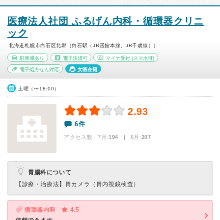
医療法人社団 ふるげん内科・循環器クリニ
ック
北海道札幌市白石区北郷（白石駅（JR函館本線、JR千歳線））
駐車場あり
電子決済可
マイナ受付
(スマホ可)
電子処方せん対応
女医在籍
土曜（〜18:00）
2.93
6件
アクセス数 7月:
194
| 6月:
207
胃腸科について
【診療・治療法】
胃カメラ（胃内視鏡検査）
循環器内科
4.5