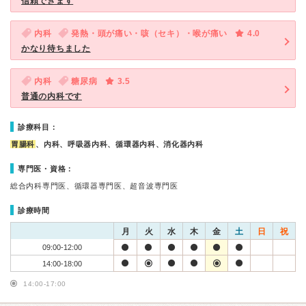
信頼できます
内科
発熱・頭が痛い・咳（セキ）・喉が痛い
4.0
かなり待ちました
内科
糖尿病
3.5
普通の内科です
診療科目：
胃腸科
、内科、呼吸器内科、循環器内科、消化器内科
専門医・資格：
総合内科専門医、循環器専門医、超音波専門医
診療時間
月
火
水
木
金
土
日
祝
09:00-12:00
14:00-18:00
14:00-17:00