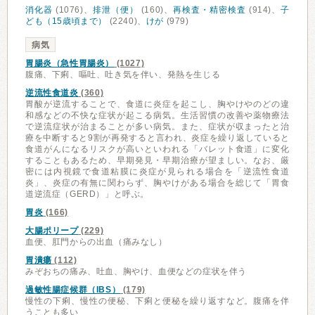
消化器
(1076)、
排泄（便）
(160)、
再検査・精密検査
(914)、
子
ども（15歳頃まで）
(2240)、
けが
(979)
病気
胃腸炎（急性胃腸炎）
(1027)
腹痛、下痢、嘔吐、吐き気を伴い、発熱を生じる
逆流性食道炎
(360)
胃酸が逆流することで、食道に炎症を起こし、胸やけやのどの違
和感などの不快な症状が起こる病気。生活習慣の改善や薬物療法
で逆流症状が治まることが多い病気。また、症状が収まったと治
療を中断すると9割が再発すると言われ、炎症を繰り返していると
食道がんになるリスクが高いといわれる「バレット食道」に変化
することもあるため、早期発見・早期治療が望ましい。なお、厳
密には内視鏡で食道粘膜に炎症が見られる場合を「逆流性食道
炎」、炎症の有無に関わらず、胸やけがある場合を総じて「胃食
道逆流症（GERD）」と呼ぶ。
胃炎
(166)
大腸ポリープ
(229)
血便、肛門からの出血（痛みなし）
胃潰瘍
(112)
みぞおちの痛み、吐血、胸やけ、血便などの症状を伴う
過敏性腸症候群（IBS）
(179)
慢性の下痢、慢性の便秘、下痢と便秘を繰り返すなど。腹痛を伴
うことも多い