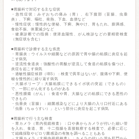
■胃腸科で対応する主な症状
・急性症状：みぞおちの痛み（胃）、右下腹部（盲腸、虫垂
炎）、下痢、嘔吐、発熱、下血、血便など
・慢性症状：慢性的な便秘、下痢、胸やけ、胃もたれ、膨満感、
食欲不振、体重減少など
・健康診断での指摘：便潜血陽性、がん検診などの要精密検査
（無症状を含む）
■胃腸科で診療する主な疾患
・胃腸炎：ウイルスや細菌などの原因で胃や腸の粘膜に炎症を起
こす病気
・逆流性食道炎：強酸性の胃酸が逆流して食道の粘膜を傷つけ、
炎症を起こす病気
・過敏性腸症候群（IBS）：検査で異常はないが、腹痛や下痢、便
秘を慢性的に繰り返す病気
・大腸ポリープ：大腸粘膜にできるイボ状の突起（できもの）
で、一部にがん化するものがある
・悪性腫瘍（がん）：食道や胃、大腸などの粘膜にできる悪性の
できもの
・虫垂炎（盲腸）：細菌感染などにより大腸の入り口付近にある
「虫垂（ちゅうすい）」という部分に炎症を起こす病気
■胃腸科で行う主な検査
・胃カメラ（胃内視鏡検査）：口や鼻からカメラが付いた細い管
を入れ、食道、胃、十二指腸を直接観察する検査で、必要に応じ
て組織採取やピロリ菌感染の有無を調べることもある
・大腸カメラ（大腸内視鏡検査）：カメラの付いた管を肛門から