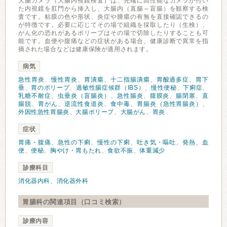
大腸カメラ（大腸内視鏡検査）は、先端に高性能なカメラが付い
た内視鏡を肛門から挿入し、大腸内（直腸～盲腸）を観察する検
査です。粘膜の色や形状、炎症や腫瘍の有無を直接確認できるの
が特徴です。必要に応じてその場で組織を採取したり（生検）、
がん化の恐れがあるポリープはその場で切除したりすることも可
能です。血便や腹痛などの症状がある場合、健康診断で異常を指
摘された場合などは健康保険が適用されます。
病気
急性胃炎
、
慢性胃炎
、
胃潰瘍
、
十二指腸潰瘍
、
胃酸過多症
、
胃下
垂
、
胃のポリープ
、
過敏性腸症候群（IBS）
、
慢性便秘
、
下痢症
、
乳糖不耐症
、
虫垂炎（盲腸炎）
、
急性腸炎
、
腹膜炎
、
腸閉塞
、
直
腸脱
、
胃がん
、
逆流性食道炎
、
食中毒
、
胃腸炎（急性胃腸炎）
、
外因性急性胃腸炎
、
大腸ポリープ
、
大腸がん
、
胃炎
症状
胃痛・腹痛
、
急性の下痢
、
慢性の下痢
、
吐き気・嘔吐
、
発熱
、
血
便
、
便秘
、
胸やけ・胃もたれ
、
食欲不振
、
体重減少
診療科目
消化器内科
、
消化器外科
胃腸科の関連項目（口コミ検索）
診療内容