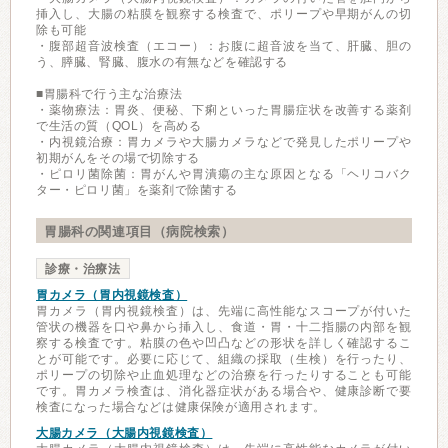
挿入し、大腸の粘膜を観察する検査で、ポリープや早期がんの切
除も可能
・腹部超音波検査（エコー）：お腹に超音波を当て、肝臓、胆の
う、膵臓、腎臓、腹水の有無などを確認する
■胃腸科で行う主な治療法
・薬物療法：胃炎、便秘、下痢といった胃腸症状を改善する薬剤
で生活の質（QOL）を高める
・内視鏡治療：胃カメラや大腸カメラなどで発見したポリープや
初期がんをその場で切除する
・ピロリ菌除菌：胃がんや胃潰瘍の主な原因となる「ヘリコバク
ター・ピロリ菌」を薬剤で除菌する
胃腸科の関連項目（病院検索）
診療・治療法
胃カメラ（胃内視鏡検査）
胃カメラ（胃内視鏡検査）は、先端に高性能なスコープが付いた
管状の機器を口や鼻から挿入し、食道・胃・十二指腸の内部を観
察する検査です。粘膜の色や凹凸などの形状を詳しく確認するこ
とが可能です。必要に応じて、組織の採取（生検）を行ったり、
ポリープの切除や止血処理などの治療を行ったりすることも可能
です。胃カメラ検査は、消化器症状がある場合や、健康診断で要
検査になった場合などは健康保険が適用されます。
大腸カメラ（大腸内視鏡検査）