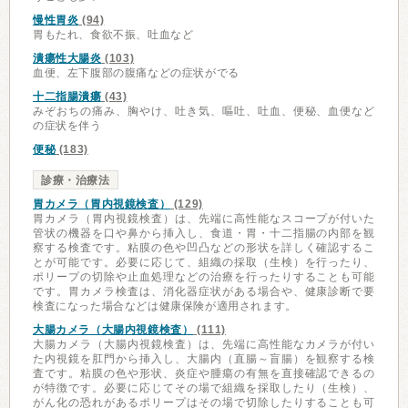
慢性胃炎
(94)
胃もたれ、食欲不振、吐血など
潰瘍性大腸炎
(103)
血便、左下腹部の腹痛などの症状がでる
十二指腸潰瘍
(43)
みぞおちの痛み、胸やけ、吐き気、嘔吐、吐血、便秘、血便など
の症状を伴う
便秘
(183)
診療・治療法
胃カメラ（胃内視鏡検査）
(129)
胃カメラ（胃内視鏡検査）は、先端に高性能なスコープが付いた
管状の機器を口や鼻から挿入し、食道・胃・十二指腸の内部を観
察する検査です。粘膜の色や凹凸などの形状を詳しく確認するこ
とが可能です。必要に応じて、組織の採取（生検）を行ったり、
ポリープの切除や止血処理などの治療を行ったりすることも可能
です。胃カメラ検査は、消化器症状がある場合や、健康診断で要
検査になった場合などは健康保険が適用されます。
大腸カメラ（大腸内視鏡検査）
(111)
大腸カメラ（大腸内視鏡検査）は、先端に高性能なカメラが付い
た内視鏡を肛門から挿入し、大腸内（直腸～盲腸）を観察する検
査です。粘膜の色や形状、炎症や腫瘍の有無を直接確認できるの
が特徴です。必要に応じてその場で組織を採取したり（生検）、
がん化の恐れがあるポリープはその場で切除したりすることも可