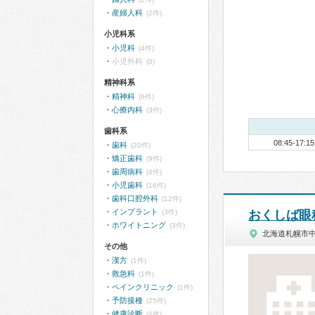
産婦人科
(2件)
小児科系
小児科
(4件)
小児外科
(0)
精神科系
精神科
(6件)
心療内科
(3件)
歯科系
08:45-17:15
歯科
(20件)
矯正歯科
(9件)
歯周病科
(4件)
小児歯科
(16件)
歯科口腔外科
(12件)
インプラント
(3件)
おくしば眼
ホワイトニング
(3件)
北海道札幌市
その他
漢方
(1件)
救急科
(1件)
ペインクリニック
(1件)
予防接種
(25件)
健康診断
(4件)