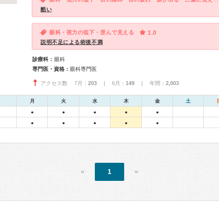
酷い
眼科・視力の低下・歪んで見える
1.0
説明不足による術後不満
診療科：
眼科
専門医・資格：
眼科専門医
アクセス数 7月：
203
| 6月：
149
| 年間：
2,003
月
火
水
木
金
土
●
●
●
●
●
●
●
●
●
●
«
1
»