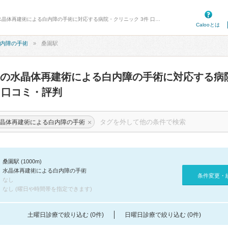
病院口コミ検索カルー - 桑園駅周辺の水晶体再建術による白内障の手術に対応する病院・クリニック 3件 口コミ・評判
Calooとは
内障の手術
桑園駅
の水晶体再建術による白内障の手術に対応する病
口コミ・評判
×
晶体再建術による白内障の手術
桑園駅 (1000m)
水晶体再建術による白内障の手術
条件変更・
なし
なし (曜日や時間帯を指定できます)
土曜日診療で絞り込む (0件)
日曜日診療で絞り込む (0件)