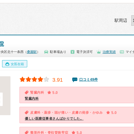
駅周辺
院
中央区北十一条西（
桑園駅
）
駐車場あり
電子決済可
治療実績
マイ
女医在籍
3.91
口コミ49件
腎臓内科
5.0
腎臓内科
皮膚科・薬疹・頭が痛い・皮膚の発疹・かゆみ
5.0
優しい医療従事者さんばかりでした。
整形外科・脊柱管狭窄症
5.0