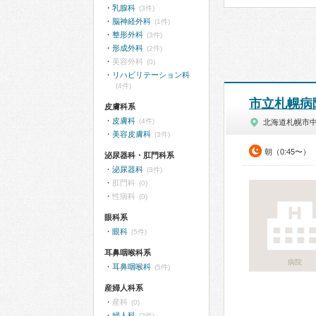
乳腺科
(3件)
脳神経外科
(1件)
整形外科
(3件)
形成外科
(2件)
美容外科
(0)
リハビリテーション科
(4件)
市立札幌病
皮膚科系
皮膚科
(4件)
北海道札幌市
美容皮膚科
(3件)
朝（0:45〜）
泌尿器科・肛門科系
泌尿器科
(3件)
肛門科
(0)
性病科
(0)
眼科系
眼科
(5件)
耳鼻咽喉科系
病院
耳鼻咽喉科
(5件)
産婦人科系
産科
(0)
婦人科
(2件)