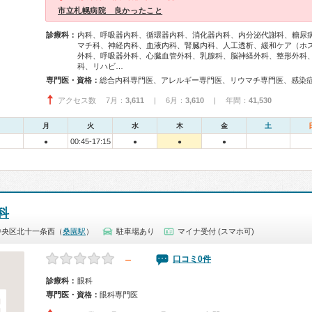
市立札幌病院 良かったこと
診療科：
内科、呼吸器内科、循環器内科、消化器内科、内分泌代謝科、糖尿
マチ科、神経内科、血液内科、腎臓内科、人工透析、緩和ケア（ホ
外科、呼吸器外科、心臓血管外科、乳腺科、脳神経外科、整形外科
科、リハビ…
専門医・資格：
アクセス数 7月：
3,611
| 6月：
3,610
| 年間：
41,530
月
火
水
木
金
土
00:45-17:15
●
●
●
●
科
中央区北十一条西（
桑園駅
）
駐車場あり
マイナ受付 (スマホ可)
－
口コミ0件
診療科：
眼科
専門医・資格：
眼科専門医