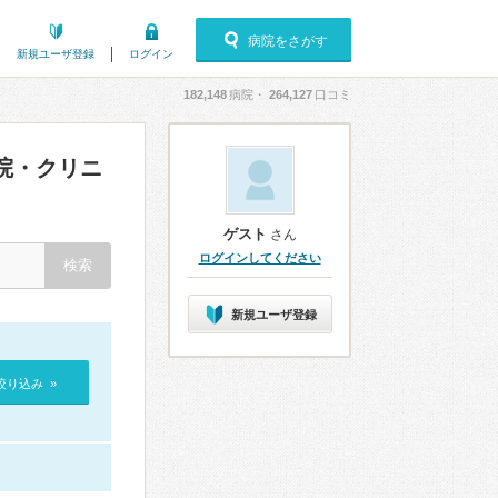
病院をさがす
新規ユーザ登録
ログイン
182,148
病院・
264,127
口コミ
院・クリニ
ゲスト
さん
ログインしてください
新規ユーザ登録
絞り込み »