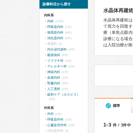
診療科目から探す
水晶体再建
内科系
水晶体再建術は
内科
(15件)
て視力を回復す
呼吸器内科
(1件)
療（単焦点眼内
循環器内科
(6件)
消化器内科
診療になる場合
(5件)
胃腸科
(0)
は入院治療が推
内分泌代謝科
(4件)
糖尿病科
(4件)
リウマチ科
(4件)
アレルギー科
(2件)
神経内科
(1件)
血液内科
(1件)
腎臓内科
(3件)
人工透析
(2件)
緩和ケア（ホスピス）
(1件)
標準
外科系
外科
(2件)
呼吸器外科
(1件)
1-3
件 / 3件中
心臓血管外科
(1件)
消化器外科
(0)