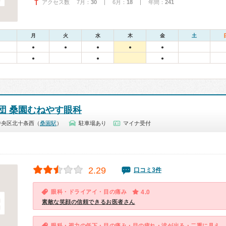
アクセス数 7月：
30
| 6月：
18
| 年間：
241
月
火
水
木
金
土
●
●
●
●
●
●
●
●
団 桑園むねやす眼科
中央区北十条西（
桑園駅
）
駐車場あり
マイナ受付
2.29
口コミ3件
眼科・ドライアイ・目の痛み
4.0
素敵な笑顔の信頼できるお医者さん
眼科・視力の低下・目の痛み・目の疲れ・涙が出る・二重に見える・かすむ・歪んで見える・めやに