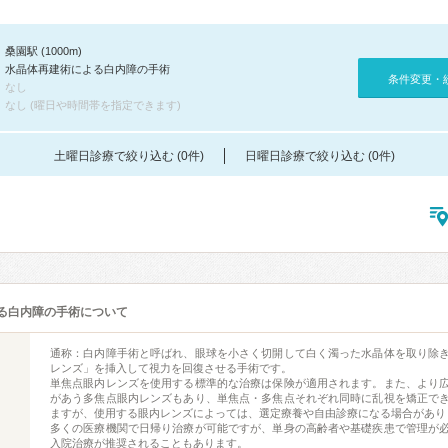
桑園駅 (1000m)
水晶体再建術による白内障の手術
条件変更・
なし
なし (曜日や時間帯を指定できます)
土曜日診療で絞り込む (0件)
日曜日診療で絞り込む (0件)
る白内障の手術について
通称：白内障手術と呼ばれ、眼球を小さく切開して白く濁った水晶体を取り除
レンズ」を挿入して視力を回復させる手術です。
単焦点眼内レンズを使用する標準的な治療は保険が適用されます。また、より
があう多焦点眼内レンズもあり、単焦点・多焦点それぞれ同時に乱視を矯正で
ますが、使用する眼内レンズによっては、選定療養や自由診療になる場合があり
多くの医療機関で日帰り治療が可能ですが、単身の高齢者や基礎疾患で管理が
入院治療が推奨されることもあります。