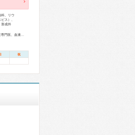
病科、リウ
スピス）、
、形成外
総合内科専門医、アレルギー専門医、リウマチ専門医、感染症専門医、血液専門医、外科専門医、糖尿病専門医、内分泌代謝科専門医、甲状腺専門医、呼吸器専門医、呼吸器外科専門医、気管支鏡専門医、循環器専門医、心臓血管外科専門医、不整脈専門医、消化器病専門医、消化器外科専門医、肝臓専門医、消化器内視鏡専門医、泌尿器科専門医、腎臓専門医、透析専門医、脳血管内治療専門医、神経内科専門医、脳神経外科専門医、頭痛専門医、てんかん専門医、整形外科専門医、リハビリテーション科専門医、脊椎脊髄外科専門医、形成外科専門医、熱傷専門医、皮膚科専門医、眼科専門医、耳鼻咽喉科専門医、めまい相談医、産婦人科専門医、婦人科腫瘍専門医、生殖医療専門医、乳腺専門医、女性ヘルスケア専門医、周産期(新生児)専門医、小児科専門医、小児神経専門医、老年病専門医、老年精神専門医、一般病院連携精神医学専門医、精神科専門医、麻酔科専門医、ペインクリニック専門医、緩和医療専門医、細胞診専門医、超音波専門医、病理専門医、口腔外科専門医、歯科麻酔専門医、核医学専門医、放射線科専門医、臨床遺伝専門医、救急科専門医、がん薬物療法専門医、がん治療認定医
日
祝