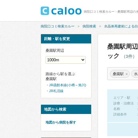
病院口コミ検索カルー
病院検索
水晶体再建術による白
距離・駅を変更
桑園駅周辺
桑園駅周辺
ック
（3件）
×
桑園駅
水
路線から駅を選ぶ
桑園駅
JR函館本線(小樽～旭川)
JR札沼線
エリア・駅
診療・治療法
名称
地図から検索
詳細条件
地図から病院を探す