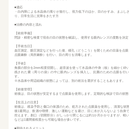
■適応
・白内障による水晶体の濁りが進行し、視力低下のほか、目のかすみ、まぶし
り、日常生活に支障をきたす方
■治療の内容と流れ
【術前準備】
問診・精密な検査で現在の目の状態を確認し、使用する眼内レンズの度数を決定
【手術当日】
血圧測定、眼圧測定などを行った後、瞳孔（どうこう）を開くための目薬を点眼
点眼麻酔（局所麻酔）を行い、目の周りを消毒します。
【手術】
角膜の部分を2mm程度切開し、超音波を使って水晶体の中身（核）を細かく砕
残された嚢（周りの袋）の中に眼内レンズを挿入し、抗菌のための点眼を行
す。
※水晶体や周辺組織の状態によっては、別の術法を選択することもあります。
【術後管理】
術後は、目の状態が安定するまで点眼薬を使用します。定期的な検診で目の状態
【生活上の注意】
術後は、感染予防と傷口の保護のため、処方された点眼薬を使用し、清潔な状
後1週間は、飲酒や喫煙、激しい運動などを避け、目に水が入らないよう自身
控えます。創口（切開部分）がしっかり閉じるには約1か月かかりますが、軽
などは1週間後程度から可能な場合が多いです。
■期待されるメリット