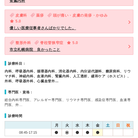
腎臓内科
皮膚科
薬疹
頭が痛い・皮膚の発疹・かゆみ
5.0
優しい医療従事者さんばかりでした。
整形外科
脊柱管狭窄症
5.0
市立札幌病院 良かったこと
診療科目：
内科、呼吸器内科、循環器内科、消化器内科、内分泌代謝科、糖尿病科、リウ
マチ科、神経内科、血液内科、腎臓内科、人工透析、緩和ケア（ホスピス）、
外科、呼吸器外科、心臓血管外…
専門医・資格：
総合内科専門医、アレルギー専門医、リウマチ専門医、感染症専門医、血液専
門医、外…
診療時間
月
火
水
木
金
土
日
祝
08:45-17:15