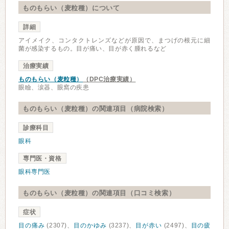
ものもらい（麦粒種）について
詳細
アイメイク、コンタクトレンズなどが原因で、まつげの根元に細
菌が感染するもの。目が痛い、目が赤く腫れるなど
治療実績
ものもらい（麦粒種）
（DPC治療実績）
眼瞼、涙器、眼窩の疾患
ものもらい（麦粒種）の関連項目（病院検索）
診療科目
眼科
専門医・資格
眼科専門医
ものもらい（麦粒種）の関連項目（口コミ検索）
症状
目の痛み
(2307)、
目のかゆみ
(3237)、
目が赤い
(2497)、
目の疲