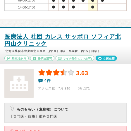
09:00-12:30
14:00-17:30
医療法人 社団 カレス サッポロ ソフィア北
円山クリニック
北海道札幌市中央区北四条西（西18丁目駅、桑園駅、西15丁目駅）
駐車場あり
電子決済可
マイナ受付
(スマホ可)
女医在籍
3.63
4件
アクセス数 7月:
210
| 6月:
171
ものもらい（麦粒種）について
【専門医・資格】
眼科専門医