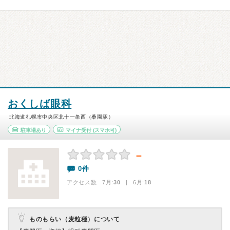
おくしば眼科
北海道札幌市中央区北十一条西（桑園駅）
駐車場あり
マイナ受付
(スマホ可)
－
0件
アクセス数 7月:
30
| 6月:
18
ものもらい（麦粒種）について