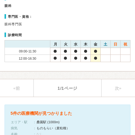
眼科
専門医・資格：
眼科専門医
診療時間
月
火
水
木
金
土
日
祝
09:00-11:30
12:00-16:30
«前
1/1ページ
次»
5件の医療機関が見つかりました
エリア・駅
桑園駅 (1000m)
病気
ものもらい（麦粒種）
名称
なし