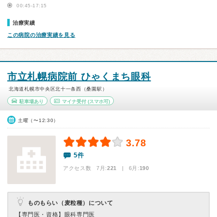
00:45-17:15
治療実績
この病院の治療実績を見る
市立札幌病院前 ひゃくまち眼科
北海道札幌市中央区北十一条西（桑園駅）
駐車場あり
マイナ受付
(スマホ可)
土曜（〜12:30）
3.78
5件
アクセス数 7月:
221
| 6月:
190
ものもらい（麦粒種）について
【専門医・資格】
眼科専門医