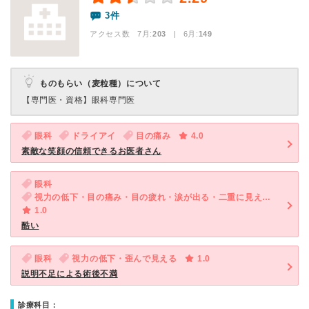
3件
アクセス数 7月:
203
| 6月:
149
ものもらい（麦粒種）について
【専門医・資格】
眼科専門医
眼科
ドライアイ
目の痛み
4.0
素敵な笑顔の信頼できるお医者さん
眼科
視力の低下・目の痛み・目の疲れ・涙が出る・二重に見える・かすむ・歪んで見える・めやに
1.0
酷い
眼科
視力の低下・歪んで見える
1.0
説明不足による術後不満
診療科目：