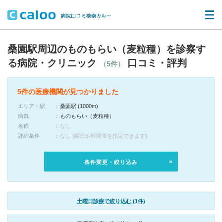
桑園駅周辺のものもらい（麦粒種）を診察す
る病院・クリニック
口コミ・評判
（5件）
5件の医療機関が見つかりました
エリア・駅
桑園駅 (1000m)
病気
ものもらい（麦粒種）
名称
なし
詳細条件
なし (曜日や時間帯を指定できます)
条件変更・絞り込み
土曜日診療で絞り込む (1件)