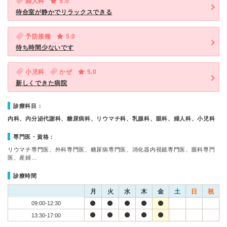
婦人科
5.0
待合室が静かでリラックスできる
予防接種
5.0
待ち時間少ないです
小児科
かぜ
5.0
新しくできた病院
診療科目：
内科、内分泌代謝科、糖尿病科、リウマチ科、乳腺科、眼科、婦人科、小児科
専門医・資格：
リウマチ専門医、外科専門医、糖尿病専門医、消化器内視鏡専門医、眼科専門
医、産婦…
診療時間
月
火
水
木
金
土
日
祝
09:00-12:30
13:30-17:00