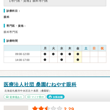
【専門医・資格】
眼科専門医
診療科目：
眼科
専門医・資格：
眼科専門医
診療時間
月
火
水
木
金
土
日
祝
09:00-12:00
14:00-17:00
医療法人社団 桑園むねやす眼科
北海道札幌市中央区北十条西（桑園駅）
駐車場あり
マイナ受付
女医在籍
2.29