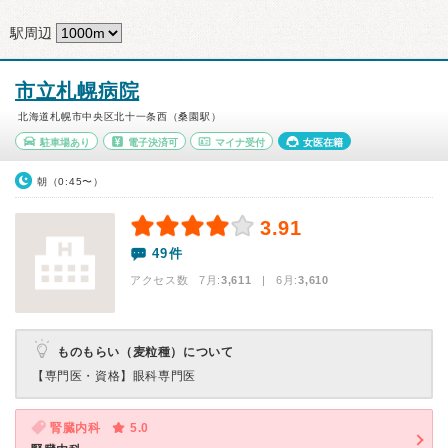
駅周辺
市立札幌病院
北海道札幌市中央区北十一条西（桑園駅）
駐車場あり
電子決済可
マイナ受付
女医在籍
朝（0:45〜）
3.91
49件
アクセス数 7月:
3,611
| 6月:
3,610
ものもらい（麦粒種）について
【専門医・資格】
眼科専門医
腎臓内科
5.0