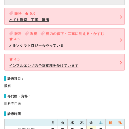
眼科
5.0
とても親切、丁寧、清潔
眼科
近視
視力の低下・二重に見える・かすむ
4.5
オルソケラトロジーもやっている
4.5
インフルエンザの予防接種を受けています
診療科目：
眼科
専門医・資格：
眼科専門医
診療時間
月
火
水
木
金
土
日
祝