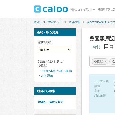
病院口コミ検索カルー
病院検索
流行性角結膜炎（はや
距離・駅を変更
桑園駅周辺
桑園駅周辺
口コ
（5件）
×
桑園駅
流
路線から駅を選ぶ
桑園駅
JR函館本線(小樽～旭川)
JR札沼線
エリア・駅
病気
名称
地図から検索
詳細条件
地図から病院を探す