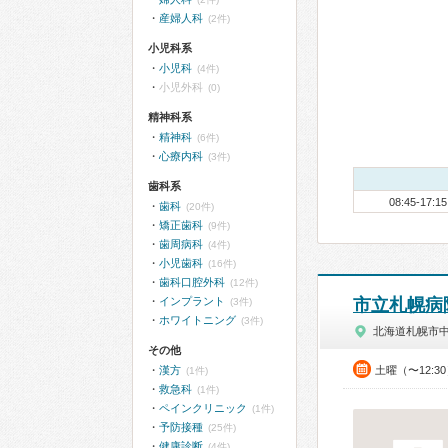
産婦人科
(2件)
小児科系
小児科
(4件)
小児外科
(0)
精神科系
精神科
(6件)
心療内科
(3件)
歯科系
08:45-17:15
歯科
(20件)
矯正歯科
(9件)
歯周病科
(4件)
小児歯科
(16件)
歯科口腔外科
(12件)
インプラント
市立札幌病
(3件)
ホワイトニング
(3件)
北海道札幌市
その他
漢方
土曜（〜12:3
(1件)
救急科
(1件)
ペインクリニック
(1件)
予防接種
(25件)
健康診断
(4件)