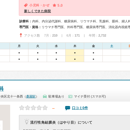
小児科・かぜ
5.0
新しくできた病院
診療科：
内科、内分泌代謝科、糖尿病科、リウマチ科、乳腺科、眼科、婦人
専門医・資格：
アクセス数 7月：
210
| 6月：
171
| 年間：
2,732
月
火
水
木
金
土
●
●
●
●
●
●
●
●
●
●
科
中央区北十一条西（
桑園駅
）
駐車場あり
マイナ受付 (スマホ可)
－
口コミ0件
流行性角結膜炎（はやり目）について