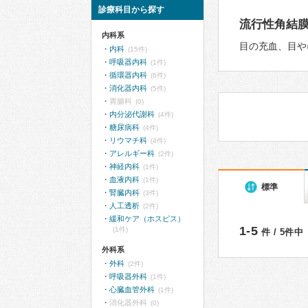
診療科目から探す
流行性角結
内科系
目の充血、目や
内科
(15件)
呼吸器内科
(1件)
循環器内科
(6件)
消化器内科
(5件)
胃腸科
(0)
内分泌代謝科
(4件)
糖尿病科
(4件)
リウマチ科
(4件)
アレルギー科
(2件)
神経内科
(1件)
血液内科
(1件)
標準
腎臓内科
(3件)
人工透析
(2件)
緩和ケア（ホスピス）
1-5
(1件)
件 / 5件中
外科系
外科
(2件)
呼吸器外科
(1件)
心臓血管外科
(1件)
消化器外科
(0)