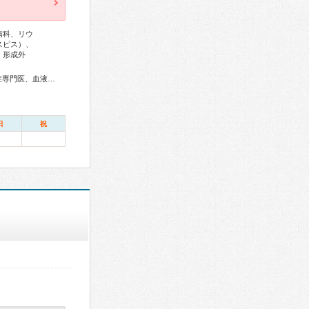
病科、リウ
スピス）、
、形成外
総合内科専門医、アレルギー専門医、リウマチ専門医、感染症専門医、血液専門医、外科専門医、糖尿病専門医、内分泌代謝科専門医、甲状腺専門医、呼吸器専門医、呼吸器外科専門医、気管支鏡専門医、循環器専門医、心臓血管外科専門医、不整脈専門医、消化器病専門医、消化器外科専門医、肝臓専門医、消化器内視鏡専門医、泌尿器科専門医、腎臓専門医、透析専門医、脳血管内治療専門医、神経内科専門医、脳神経外科専門医、頭痛専門医、てんかん専門医、整形外科専門医、リハビリテーション科専門医、脊椎脊髄外科専門医、形成外科専門医、熱傷専門医、皮膚科専門医、眼科専門医、耳鼻咽喉科専門医、めまい相談医、産婦人科専門医、婦人科腫瘍専門医、生殖医療専門医、乳腺専門医、女性ヘルスケア専門医、周産期(新生児)専門医、小児科専門医、小児神経専門医、老年病専門医、老年精神専門医、一般病院連携精神医学専門医、精神科専門医、麻酔科専門医、ペインクリニック専門医、緩和医療専門医、細胞診専門医、超音波専門医、病理専門医、口腔外科専門医、歯科麻酔専門医、核医学専門医、放射線科専門医、臨床遺伝専門医、救急科専門医、がん薬物療法専門医、がん治療認定医
日
祝