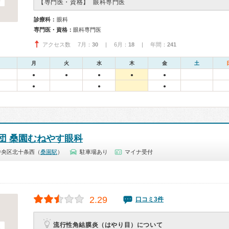
【専門医・資格】
眼科専門医
診療科：
眼科
専門医・資格：
眼科専門医
アクセス数 7月：
30
| 6月：
18
| 年間：
241
月
火
水
木
金
土
●
●
●
●
●
●
●
●
団 桑園むねやす眼科
中央区北十条西（
桑園駅
）
駐車場あり
マイナ受付
2.29
口コミ3件
流行性角結膜炎（はやり目）について