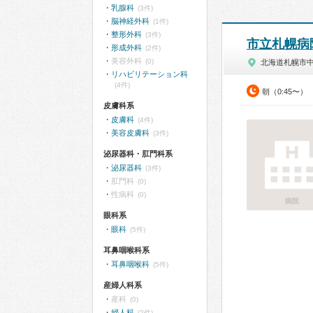
乳腺科
(3件)
脳神経外科
(1件)
整形外科
(3件)
市立札幌病
形成外科
(2件)
美容外科
(0)
北海道札幌市
リハビリテーション科
(4件)
朝（0:45〜）
皮膚科系
皮膚科
(4件)
美容皮膚科
(3件)
泌尿器科・肛門科系
泌尿器科
(3件)
肛門科
(0)
性病科
(0)
病院
眼科系
眼科
(5件)
耳鼻咽喉科系
耳鼻咽喉科
(5件)
産婦人科系
産科
(0)
婦人科
(2件)