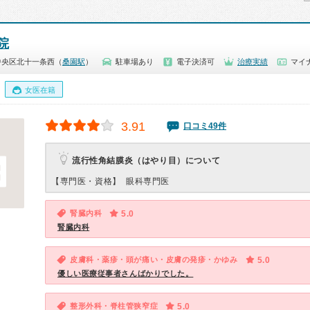
院
中央区北十一条西（
桑園駅
）
駐車場あり
電子決済可
治療実績
マイ
女医在籍
3.91
口コミ49件
流行性角結膜炎（はやり目）について
【専門医・資格】
眼科専門医
腎臓内科
5.0
腎臓内科
皮膚科・薬疹・頭が痛い・皮膚の発疹・かゆみ
5.0
優しい医療従事者さんばかりでした。
整形外科・脊柱管狭窄症
5.0