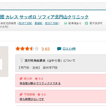
社団 カレス サッポロ ソフィア北円山クリニック
中央区北四条西（
西18丁目駅
、
桑園駅
、
西15丁目駅
）
駐車場あり
電子決済可
マホ可)
3.63
口コミ4件
流行性角結膜炎（はやり目）について
【専門医・資格】
眼科専門医
婦人科
5.0
待合室が静かでリラックスできる
予防接種
5.0
待ち時間少ないです