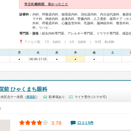
市立札幌病院 良かったこと
診療科：
内科、呼吸器内科、循環器内科、消化器内科、内分泌代謝科、糖尿
マチ科、神経内科、血液内科、腎臓内科、人工透析、緩和ケア（ホ
外科、呼吸器外科、心臓血管外科、乳腺科、脳神経外科、整形外科
科、リハビ…
専門医・資格：
アクセス数 7月：
3,611
| 6月：
3,610
| 年間：
41,530
月
火
水
木
金
土
00:45-17:15
●
●
●
●
院前 ひゃくまち眼科
中央区北十一条西（
桑園駅
）
駐車場あり
マイナ受付 (スマホ可)
0）
3.78
口コミ5件