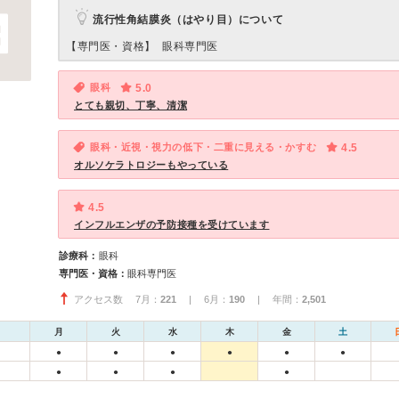
流行性角結膜炎（はやり目）について
【専門医・資格】
眼科専門医
眼科
5.0
とても親切、丁寧、清潔
眼科・近視・視力の低下・二重に見える・かすむ
4.5
オルソケラトロジーもやっている
4.5
インフルエンザの予防接種を受けています
診療科：
眼科
専門医・資格：
眼科専門医
アクセス数 7月：
221
| 6月：
190
| 年間：
2,501
月
火
水
木
金
土
●
●
●
●
●
●
●
●
●
●