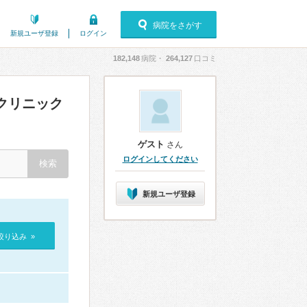
病院をさがす
新規ユーザ登録
ログイン
182,148
病院・
264,127
口コミ
クリニック
ゲスト
さん
ログインしてください
新規ユーザ登録
絞り込み »