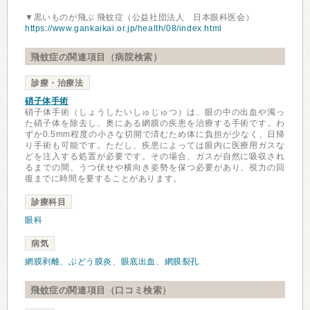
▼黒いものが飛ぶ 飛蚊症（公益社団法人 日本眼科医会）
https://www.gankaikai.or.jp/health/08/index.html
飛蚊症の関連項目（病院検索）
診療・治療法
硝子体手術
硝子体手術（しょうしたいしゅじゅつ）は、眼の中の出血や濁っ
た硝子体を除去し、奥にある網膜の疾患を治療する手術です。わ
ずか0.5mm程度の小さな切開で済むため体に負担が少なく、日帰
り手術も可能です。ただし、疾患によっては眼内に医療用ガスな
どを注入する処置が必要です。その場合、ガスが自然に吸収され
るまでの間、うつ伏せや横向き姿勢を保つ必要があり、視力の回
復までに時間を要することがあります。
診療科目
眼科
病気
網膜剥離
、
ぶどう膜炎
、
眼底出血
、
網膜裂孔
飛蚊症の関連項目（口コミ検索）