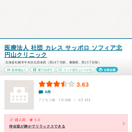
医療法人 社団 カレス サッポロ ソフィア北
円山クリニック
北海道札幌市中央区北四条西（西18丁目駅、桑園駅、西15丁目駅）
駐車場あり
電子決済可
マイナ受付
(スマホ可)
女医在籍
3.63
4件
アクセス数 7月:
210
| 6月:
171
婦人科
5.0
待合室が静かでリラックスできる