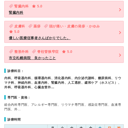
腎臓内科
5.0
腎臓内科
皮膚科
薬疹
頭が痛い・皮膚の発疹・かゆみ
5.0
優しい医療従事者さんばかりでした。
整形外科
脊柱管狭窄症
5.0
市立札幌病院 良かったこと
診療科目：
内科、呼吸器内科、循環器内科、消化器内科、内分泌代謝科、糖尿病科、リウ
マチ科、神経内科、血液内科、腎臓内科、人工透析、緩和ケア（ホスピス）、
外科、呼吸器外科、心臓血管外…
専門医・資格：
総合内科専門医、アレルギー専門医、リウマチ専門医、感染症専門医、血液専
門医、外…
診療時間