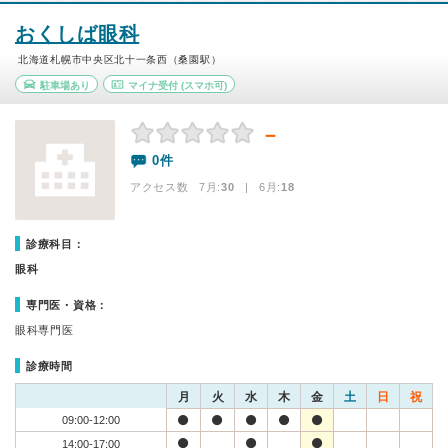
おくしば眼科
北海道札幌市中央区北十一条西（桑園駅）
駐車場あり
マイナ受付
(スマホ可)
－
0件
アクセス数 7月:
30
| 6月:
18
診療科目：
眼科
専門医・資格：
眼科専門医
診療時間
月
火
水
木
金
土
日
祝
09:00-12:00
14:00-17:00