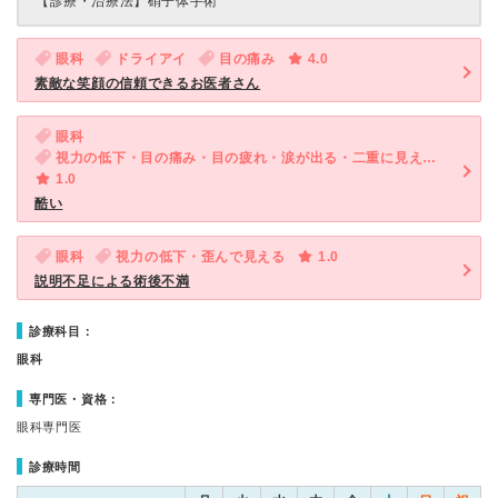
【診療・治療法】
硝子体手術
眼科
ドライアイ
目の痛み
4.0
素敵な笑顔の信頼できるお医者さん
眼科
視力の低下・目の痛み・目の疲れ・涙が出る・二重に見える・かすむ・歪んで見える・めやに
1.0
酷い
眼科
視力の低下・歪んで見える
1.0
説明不足による術後不満
診療科目：
眼科
専門医・資格：
眼科専門医
診療時間