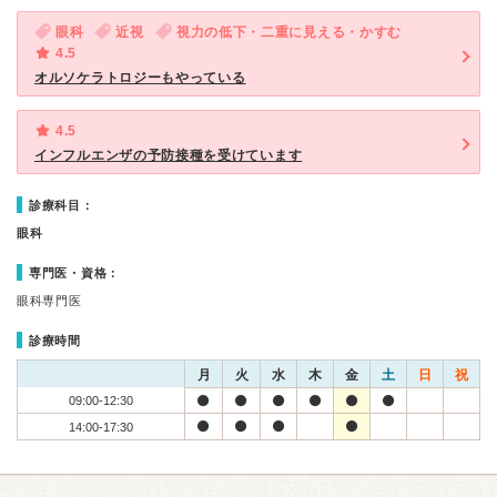
眼科
近視
視力の低下・二重に見える・かすむ
4.5
オルソケラトロジーもやっている
4.5
インフルエンザの予防接種を受けています
診療科目：
眼科
専門医・資格：
眼科専門医
診療時間
月
火
水
木
金
土
日
祝
09:00-12:30
14:00-17:30