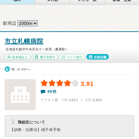
駅周辺
市立札幌病院
北海道札幌市中央区北十一条西（桑園駅）
駐車場あり
電子決済可
マイナ受付
女医在籍
朝（0:45〜）
3.91
49件
アクセス数 7月:
3,611
| 6月:
3,610
飛蚊症について
【診療・治療法】
硝子体手術