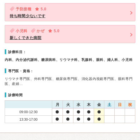
予防接種
5.0
待ち時間少ないです
小児科
かぜ
5.0
新しくできた病院
診療科目：
内科、内分泌代謝科、糖尿病科、リウマチ科、乳腺科、眼科、婦人科、小児科
専門医・資格：
リウマチ専門医、外科専門医、糖尿病専門医、消化器内視鏡専門医、眼科専門
医、産婦…
診療時間
月
火
水
木
金
土
日
祝
09:00-12:30
13:30-17:00