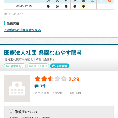
月
火
水
木
金
土
日
祝
08:45-17:15
00:45-17:15
治療実績
この病院の治療実績を見る
医療法人社団 桑園むねやす眼科
北海道札幌市中央区北十条西（桑園駅）
駐車場あり
マイナ受付
女医在籍
2.29
3件
アクセス数 7月:
203
| 6月:
149
飛蚊症について