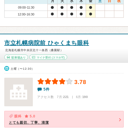
月
火
水
木
金
土
日
祝
09:00-11:30
12:00-16:30
市立札幌病院前 ひゃくまち眼科
北海道札幌市中央区北十一条西（桑園駅）
駐車場あり
マイナ受付
(スマホ可)
土曜（〜12:30）
3.78
5件
アクセス数 7月:
221
| 6月:
190
眼科
5.0
とても親切、丁寧、清潔