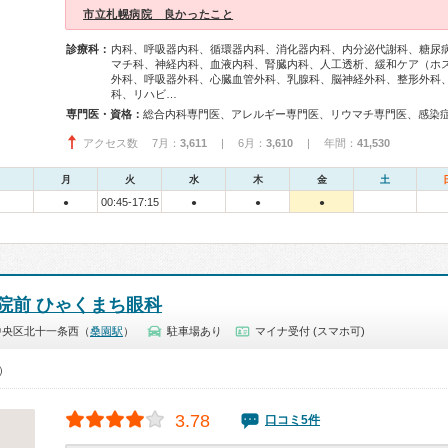
市立札幌病院 良かったこと
診療科：
内科、呼吸器内科、循環器内科、消化器内科、内分泌代謝科、糖尿
マチ科、神経内科、血液内科、腎臓内科、人工透析、緩和ケア（ホ
外科、呼吸器外科、心臓血管外科、乳腺科、脳神経外科、整形外科
科、リハビ…
専門医・資格：
アクセス数 7月：
3,611
| 6月：
3,610
| 年間：
41,530
月
火
水
木
金
土
00:45-17:15
●
●
●
●
院前 ひゃくまち眼科
中央区北十一条西（
桑園駅
）
駐車場あり
マイナ受付 (スマホ可)
0）
3.78
口コミ5件