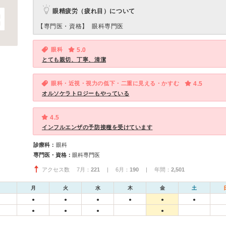
眼精疲労（疲れ目）について
【専門医・資格】
眼科専門医
眼科
5.0
とても親切、丁寧、清潔
眼科・近視・視力の低下・二重に見える・かすむ
4.5
オルソケラトロジーもやっている
4.5
インフルエンザの予防接種を受けています
診療科：
眼科
専門医・資格：
眼科専門医
アクセス数 7月：
221
| 6月：
190
| 年間：
2,501
月
火
水
木
金
土
●
●
●
●
●
●
●
●
●
●