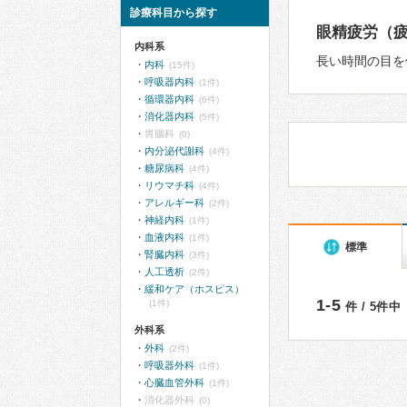
診療科目から探す
眼精疲労（
内科系
長い時間の目を
内科
(15件)
呼吸器内科
(1件)
循環器内科
(6件)
消化器内科
(5件)
胃腸科
(0)
内分泌代謝科
(4件)
糖尿病科
(4件)
リウマチ科
(4件)
アレルギー科
(2件)
神経内科
(1件)
血液内科
(1件)
標準
腎臓内科
(3件)
人工透析
(2件)
緩和ケア（ホスピス）
1-5
(1件)
件 / 5件中
外科系
外科
(2件)
呼吸器外科
(1件)
心臓血管外科
(1件)
消化器外科
(0)