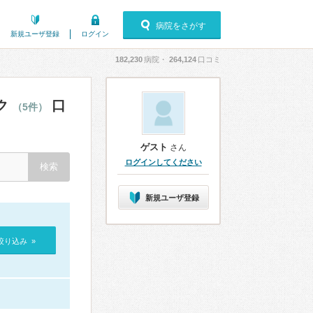
病院をさがす
新規ユーザ登録
ログイン
182,230
病院・
264,124
口コミ
ク
口
（5件）
ゲスト
さん
ログインしてください
新規ユーザ登録
絞り込み »