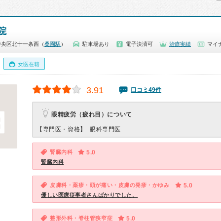
院
中央区北十一条西（
桑園駅
）
駐車場あり
電子決済可
治療実績
マイ
女医在籍
3.91
口コミ49件
眼精疲労（疲れ目）について
【専門医・資格】
眼科専門医
腎臓内科
5.0
腎臓内科
皮膚科・薬疹・頭が痛い・皮膚の発疹・かゆみ
5.0
優しい医療従事者さんばかりでした。
整形外科・脊柱管狭窄症
5.0