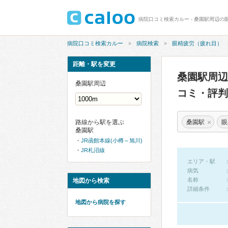
病院口コミ検索カルー - 桑園駅周辺の
病院口コミ検索カルー
病院検索
眼精疲労（疲れ目）
距離・駅を変更
桑園駅周
桑園駅周辺
コミ・評判
×
桑園駅
眼
路線から駅を選ぶ
桑園駅
JR函館本線(小樽～旭川)
JR札沼線
エリア・駅
病気
名称
地図から検索
詳細条件
地図から病院を探す