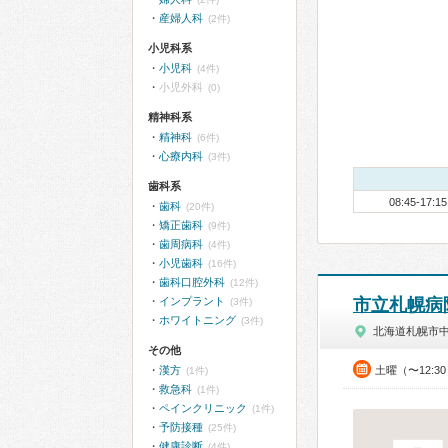
産婦人科
(2件)
小児科系
小児科
(4件)
小児外科
(0)
精神科系
精神科
(6件)
心療内科
(3件)
歯科系
08:45-17:15
歯科
(20件)
矯正歯科
(9件)
歯周病科
(4件)
小児歯科
(16件)
歯科口腔外科
(12件)
インプラント
市立札幌病
(3件)
ホワイトニング
(3件)
北海道札幌市
その他
漢方
土曜（〜12:3
(1件)
救急科
(1件)
ペインクリニック
(1件)
予防接種
(25件)
健康診断
(4件)