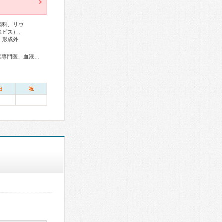
病科、リウ
スピス）、
、形成外
総合内科専門医、アレルギー専門医、リウマチ専門医、感染症専門医、血液専門医、外科専門医、糖尿病専門医、内分泌代謝科専門医、甲状腺専門医、呼吸器専門医、呼吸器外科専門医、気管支鏡専門医、循環器専門医、心臓血管外科専門医、不整脈専門医、消化器病専門医、消化器外科専門医、肝臓専門医、消化器内視鏡専門医、泌尿器科専門医、腎臓専門医、透析専門医、脳血管内治療専門医、神経内科専門医、脳神経外科専門医、頭痛専門医、てんかん専門医、整形外科専門医、リハビリテーション科専門医、脊椎脊髄外科専門医、形成外科専門医、熱傷専門医、皮膚科専門医、眼科専門医、耳鼻咽喉科専門医、めまい相談医、産婦人科専門医、婦人科腫瘍専門医、生殖医療専門医、乳腺専門医、女性ヘルスケア専門医、周産期(新生児)専門医、小児科専門医、小児神経専門医、老年病専門医、老年精神専門医、一般病院連携精神医学専門医、精神科専門医、麻酔科専門医、ペインクリニック専門医、緩和医療専門医、細胞診専門医、超音波専門医、病理専門医、口腔外科専門医、歯科麻酔専門医、核医学専門医、放射線科専門医、臨床遺伝専門医、救急科専門医、がん薬物療法専門医、がん治療認定医
日
祝