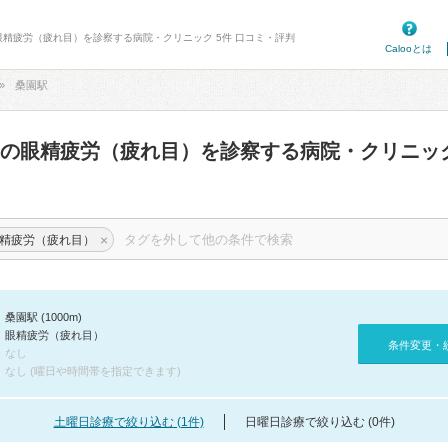
眼精疲労（疲れ目）を診察する病院・クリニック 5件 口コミ・評判
Calooとは
桑園駅
辺の眼精疲労（疲れ目）を診察する病院・クリニッ
×
精疲労（疲れ目）
桑園駅 (1000m)
眼精疲労（疲れ目）
条件変更・
なし
なし (曜日や時間帯を指定できます)
土曜日診療で絞り込む (1件)
日曜日診療で絞り込む (0件)