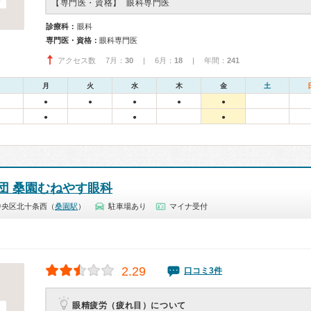
【専門医・資格】
眼科専門医
診療科：
眼科
専門医・資格：
眼科専門医
アクセス数 7月：
30
| 6月：
18
| 年間：
241
月
火
水
木
金
土
●
●
●
●
●
●
●
●
団 桑園むねやす眼科
中央区北十条西（
桑園駅
）
駐車場あり
マイナ受付
2.29
口コミ3件
眼精疲労（疲れ目）について