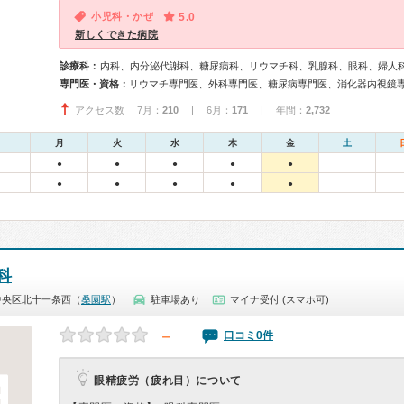
小児科・かぜ
5.0
新しくできた病院
診療科：
内科、内分泌代謝科、糖尿病科、リウマチ科、乳腺科、眼科、婦人
専門医・資格：
アクセス数 7月：
210
| 6月：
171
| 年間：
2,732
月
火
水
木
金
土
●
●
●
●
●
●
●
●
●
●
科
中央区北十一条西（
桑園駅
）
駐車場あり
マイナ受付 (スマホ可)
－
口コミ0件
眼精疲労（疲れ目）について