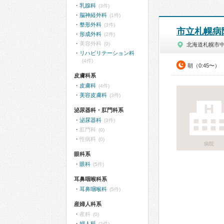
乳腺科
(3件)
脳神経外科
(1件)
整形外科
(3件)
市立札幌病
形成外科
(2件)
美容外科
(0)
北海道札幌市
リハビリテーション科
(4件)
朝（0:45〜）
皮膚科系
皮膚科
(4件)
美容皮膚科
(3件)
泌尿器科・肛門科系
泌尿器科
(3件)
肛門科
(0)
性病科
(0)
病院
眼科系
眼科
(5件)
耳鼻咽喉科系
耳鼻咽喉科
(5件)
産婦人科系
産科
(0)
婦人科
(2件)