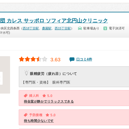
社団 カレス サッポロ ソフィア北円山クリニック
中央区北四条西（
西18丁目駅
、
桑園駅
、
西15丁目駅
）
駐車場あり
電子決済可
マホ可)
3.63
口コミ4件
眼精疲労（疲れ目）について
【専門医・資格】
眼科専門医
婦人科
5.0
待合室が静かでリラックスできる
予防接種
5.0
待ち時間少ないです