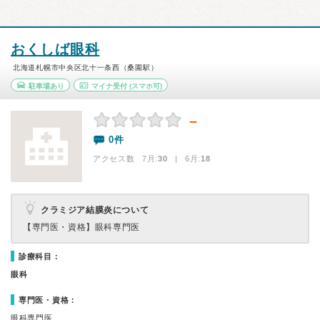
おくしば眼科
北海道札幌市中央区北十一条西（桑園駅）
駐車場あり
マイナ受付
(スマホ可)
－
0件
アクセス数 7月:
30
| 6月:
18
クラミジア結膜炎について
【専門医・資格】
眼科専門医
診療科目：
眼科
専門医・資格：
眼科専門医