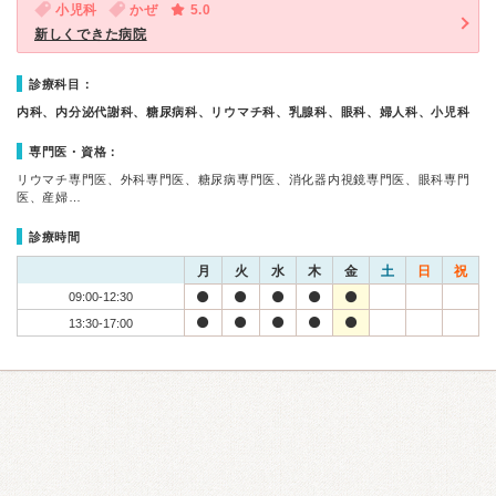
小児科
かぜ
5.0
新しくできた病院
診療科目：
内科、内分泌代謝科、糖尿病科、リウマチ科、乳腺科、眼科、婦人科、小児科
専門医・資格：
リウマチ専門医、外科専門医、糖尿病専門医、消化器内視鏡専門医、眼科専門
医、産婦…
診療時間
月
火
水
木
金
土
日
祝
09:00-12:30
13:30-17:00