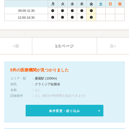
月
火
水
木
金
土
日
祝
09:00-11:30
12:00-16:30
«前
1/1ページ
次»
5件の医療機関が見つかりました
エリア・駅
桑園駅 (1000m)
病気
クラミジア結膜炎
名称
なし
詳細条件
なし (曜日や時間帯を指定できます)
条件変更・絞り込み