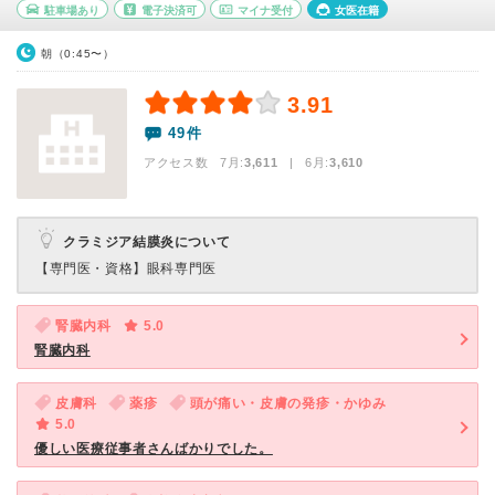
駐車場あり
電子決済可
マイナ受付
女医在籍
朝（0:45〜）
3.91
49件
アクセス数 7月:
3,611
| 6月:
3,610
クラミジア結膜炎について
【専門医・資格】
眼科専門医
腎臓内科
5.0
腎臓内科
皮膚科
薬疹
頭が痛い・皮膚の発疹・かゆみ
5.0
優しい医療従事者さんばかりでした。