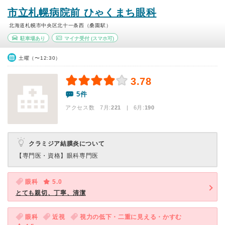
市立札幌病院前 ひゃくまち眼科
北海道札幌市中央区北十一条西（桑園駅）
駐車場あり
マイナ受付
(スマホ可)
土曜（〜12:30）
3.78
5件
アクセス数 7月:
221
| 6月:
190
クラミジア結膜炎について
【専門医・資格】
眼科専門医
眼科
5.0
とても親切、丁寧、清潔
眼科
近視
視力の低下・二重に見える・かすむ