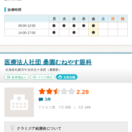
診療時間
月
火
水
木
金
土
日
祝
09:00-12:00
14:00-17:00
医療法人社団 桑園むねやす眼科
北海道札幌市中央区北十条西（桑園駅）
駐車場あり
マイナ受付
女医在籍
2.29
3件
アクセス数 7月:
203
| 6月:
149
クラミジア結膜炎について