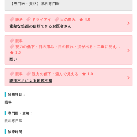
【専門医・資格】
眼科専門医
眼科
ドライアイ
目の痛み
4.0
素敵な笑顔の信頼できるお医者さん
眼科
視力の低下・目の痛み・目の疲れ・涙が出る・二重に見える・かすむ・歪んで見える・めやに
1.0
酷い
眼科
視力の低下・歪んで見える
1.0
説明不足による術後不満
診療科目：
眼科
専門医・資格：
眼科専門医
診療時間