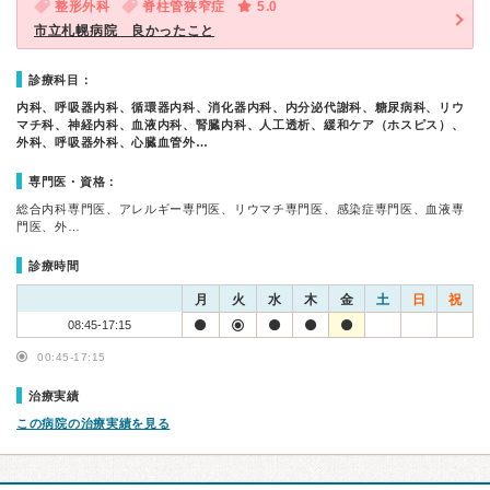
整形外科
脊柱管狭窄症
5.0
市立札幌病院 良かったこと
診療科目：
内科、呼吸器内科、循環器内科、消化器内科、内分泌代謝科、糖尿病科、リウ
マチ科、神経内科、血液内科、腎臓内科、人工透析、緩和ケア（ホスピス）、
外科、呼吸器外科、心臓血管外…
専門医・資格：
総合内科専門医、アレルギー専門医、リウマチ専門医、感染症専門医、血液専
門医、外…
診療時間
月
火
水
木
金
土
日
祝
08:45-17:15
00:45-17:15
治療実績
この病院の治療実績を見る