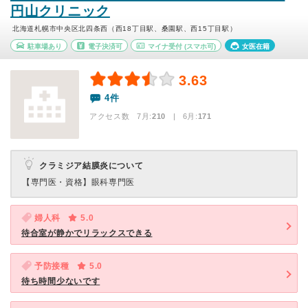
円山クリニック
北海道札幌市中央区北四条西（西18丁目駅、桑園駅、西15丁目駅）
駐車場あり
電子決済可
マイナ受付
(スマホ可)
女医在籍
3.63
4件
アクセス数 7月:
210
| 6月:
171
クラミジア結膜炎について
【専門医・資格】
眼科専門医
婦人科
5.0
待合室が静かでリラックスできる
予防接種
5.0
待ち時間少ないです