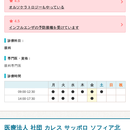
4.5
オルソケラトロジーもやっている
4.5
インフルエンザの予防接種を受けています
診療科目：
眼科
専門医・資格：
眼科専門医
診療時間
月
火
水
木
金
土
日
祝
09:00-12:30
14:00-17:30
医療法人 社団 カレス サッポロ ソフィア北