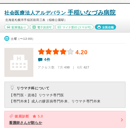
手稲いなづみ病院
社会医療法人アルデバラン
北海道札幌市手稲区前田三条（稲積公園駅）
駐車場あり
電子決済可
マイナ受付
(スマホ可)
女医在籍
土曜（〜12:00）
4.20
4件
アクセス数 7月:
498
| 6月:
427
リウマチ科について
【専門医・資格】
リウマチ専門医
【専門外来】
成人の膠原病専門外来、リウマチ専門外来
健康診断
5.0
看護師さんが朗らか