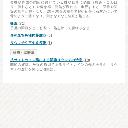
脊椎や骨盤の関節に付いている腱や靭帯に炎症（痛み・こわば
り・腫れなど）や倦怠感・発熱が現れる。進行すると、脊椎や関
節の動きが鈍くなり、20～30％の割合で腱や靭帯に石灰がついて
骨のように硬くなり、動かなくなる強直が起こる。
痛風
(71)
手足の関節がとても痛い、熱を持って腫れるなど
多発血管炎性肉芽腫症
(5)
リウマチ性三尖弁疾患
(1)
診療・治療法
抗サイトカイン薬による関節リウマチの治療
(19)
関節の破壊、炎症の原因であるサイトカインの働きを抑え、リウ
マチの進行を抑える治療法。