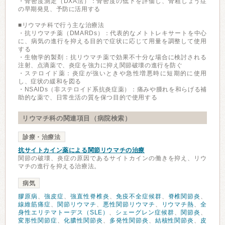
・骨密度測定（DXA法）：骨密度の低下を評価し、骨粗しょう症
の早期発見、予防に活用する
■リウマチ科で行う主な治療法
・抗リウマチ薬（DMARDs）：代表的なメトトレキサートを中心
に、病気の進行を抑える目的で症状に応じて用量を調整して使用
する
・生物学的製剤：抗リウマチ薬で効果不十分な場合に検討される
注射、点滴薬で、炎症を強力に抑え関節破壊の進行を防ぐ
・ステロイド薬：炎症が強いときや急性増悪時に短期的に使用
し、症状の緩和を図る
・NSAIDs（非ステロイド系抗炎症薬）：痛みや腫れを和らげる補
助的な薬で、日常生活の質を保つ目的で使用する
リウマチ科の関連項目（病院検索）
診療・治療法
抗サイトカイン薬による関節リウマチの治療
関節の破壊、炎症の原因であるサイトカインの働きを抑え、リウ
マチの進行を抑える治療法。
病気
膠原病
、
強皮症
、
強直性脊椎炎
、
免疫不全症候群
、
脊椎関節炎
、
線維筋痛症
、
関節リウマチ
、
悪性関節リウマチ
、
リウマチ熱
、
全
身性エリテマトーデス（SLE）
、
シェーグレン症候群
、
関節炎
、
変形性関節症
、
化膿性関節炎
、
多発性関節炎
、
結核性関節炎
、
皮