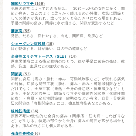
関節リウマチ
(169)
免疫の異常によって起きる病気。 30代～50代の女性に多く、関
節が痛み、ゴムのように柔らかく腫れるのが特徴。次第に関節と
しての働きが失われ、放っておくと寝たきりになる場合もある。
手足の関節の痛み、関節に水が溜まる、関節が変形するなど
膠原病
(55)
発熱、だるさ、疲れやすさ、冷え、関節痛、発疹など
シェーグレン症候群
(19)
目が乾燥する、目が痛い、口の中の乾燥など
全身性エリテマトーデス（SLE）
(14)
厚生労働省による指定難病のひとつ。顔や手足に紫色の発疹、微
熱、貧血、血尿などの症状がある。
関節炎
(53)
関節に炎症（痛み・腫れ・赤み・可動域制限など）が現れる病気
の総称。症状も局部症状（腫れ・痛み・赤み・可動域制限など）
だけでなく、全身症状（発熱・全身の倦怠感・体重減少など）も
ある。手足の関節炎は、関節リウマチや細菌性関節炎（化膿性関
節炎）・痛風・変形性関節症・腱鞘炎などが有名。背骨・骨盤周
辺の関節炎「脊椎関節炎」には、強直性脊椎炎などがある。
線維筋痛症
(36)
原因不明の慢性的な全身の痛み（関節痛・筋肉痛・こわばりな
ど）が生じる。特定の部位から全身に痛みの範囲が広がる場合も
ある。痛みの強さにも個人差がある。
強直性脊椎炎
(6)