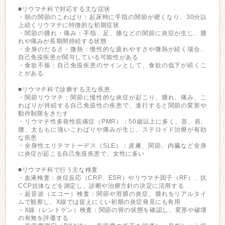
■リウマチ科で対応する主な症状
・朝の関節のこわばり：起床時に手指の関節が硬くなり、30分以
上続くリウマチに特徴的な初期症状
・関節の腫れ・痛み：手指、足、膝などの関節に炎症が生じ、腫
れや痛みが長期間持続する状態
・全身のだるさ・微熱：慢性的な疲れやすさや微熱が続く場合、
自己免疫疾患が関与している可能性がある
・食欲不振：自己免疫疾患のサインとして、食欲の低下が続くこ
とがある
■リウマチ科で診療する主な疾患
・関節リウマチ：関節に慢性的な炎症が起こり、腫れ、痛み、こ
わばりが持続する自己免疫性の疾患で、進行すると関節の変形や
動作制限をきたす
・リウマチ性多発性筋痛症（PMR）：50歳以上に多く、首、肩、
腰、太ももに強いこわばりや痛みが生じ、ステロイド治療が有効
な疾患
・全身性エリテマトーデス（SLE）：皮膚、関節、内臓など全身
に炎症が起こる自己免疫疾患で、女性に多い
■リウマチ科で行う主な検査
・血液検査：炎症反応（CRP、ESR）やリウマチ因子（RF）、抗
CCP抗体などを測定し、診断や治療方針の決定に活用する
・超音波（エコー）検査：関節や滑膜の炎症、腫れをリアルタイ
ムで観察し、X線では捉えにくい初期の炎症発見にも有用
・X線（レントゲン）検査：関節の骨の状態を確認し、変形や破壊
の有無を評価する