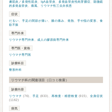
膚筋炎／多発性筋炎
、
IgA血管炎
、
多発血管炎性肉芽腫症
、
顕微鏡
的多発血管炎
、
痛風
、
リウマチ性三尖弁疾患
症状
だるい
、
手足の関節が痛い
、
膝の痛み
、
発熱
、
手や指の変形
、
食
欲不振
専門外来
リウマチ専門外来
、
成人の膠原病専門外来
専門医・資格
リウマチ専門医
診療科目
整形外科
リウマチ科の関連項目（口コミ検索）
診療内容
リウマチ
(76)、
手足
(833)、
再検査・精密検査
(915)、
全身症状
(1162)
病気