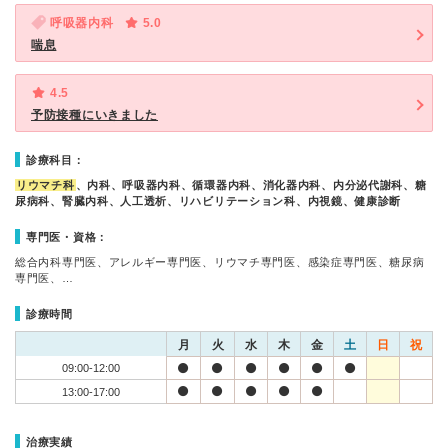
呼吸器内科
5.0
喘息
4.5
予防接種にいきました
診療科目：
リウマチ科
、内科、呼吸器内科、循環器内科、消化器内科、内分泌代謝科、糖
尿病科、腎臓内科、人工透析、リハビリテーション科、内視鏡、健康診断
専門医・資格：
総合内科専門医、アレルギー専門医、リウマチ専門医、感染症専門医、糖尿病
専門医、…
診療時間
月
火
水
木
金
土
日
祝
09:00-12:00
13:00-17:00
治療実績